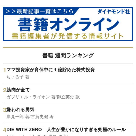
書籍 週間ランキング
ママ投資家が育休中に１億貯めた株式投資
ちょる子 著
筋肉が全て
ガブリエル・ライオン 著/御立英史 訳
嫌われる勇気
岸見一郎 著/古賀史健 著
DIE WITH ZERO 人生が豊かになりすぎる究極のルール