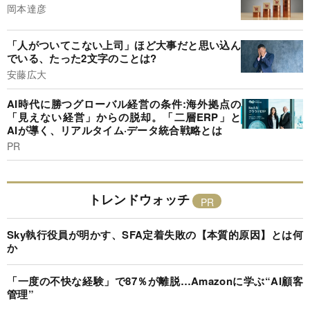
岡本達彦
「人がついてこない上司」ほど大事だと思い込ん
でいる、たった2文字のことは?
安藤広大
AI時代に勝つグローバル経営の条件:海外拠点の
「見えない経営」からの脱却。「二層ERP」と
AIが導く、リアルタイム·データ統合戦略とは
PR
トレンドウォッチ
Sky執行役員が明かす、SFA定着失敗の【本質的原因】とは何
か
「一度の不快な経験」で87％が離脱…Amazonに学ぶ“AI顧客
管理”