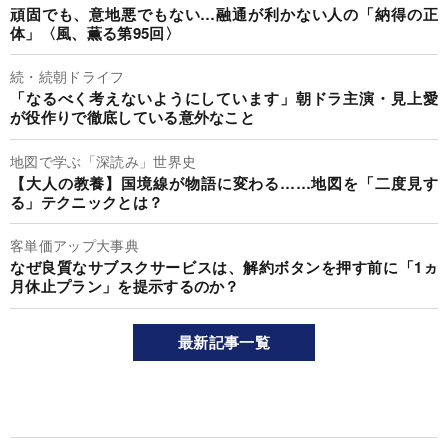
頑固でも、意地悪でもない…融通が利かない人の「納得の正
体」〈風、薫る第95回〉
続・続朝ドライフ
「なるべく考えないようにしています」朝ドラ主演・見上愛
が役作りで徹底している意外なこと
地図で学ぶ「深読み」世界史
【大人の教養】国境線が物語に変わる……地図を「二度見す
る」テクニックとは？
客単価アップ大事典
なぜ良質なサブスクサービスは、解約ボタンを押す前に「1ヵ
月休止プラン」を提示するのか？
最新記事一覧