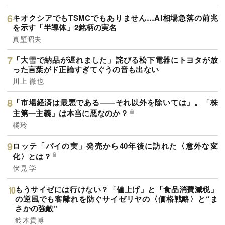
キオクシアでもTSMCでもありません…AI相場急落の前兆
を示す「半導体」2銘柄の実名
真壁昭夫
「大雪で納品が遅れました」詫びる松下電器にトヨタが放
った言葉がド正論すぎてぐうの音も出ない
川上 徹也
「市場経済は最悪である――それ以外を除いては」。「株
主第一主義」は本当に悪なのか？
橘玲
ロッテ「パイの実」発売から40年後に訪れた〈意外な変
化〉とは？
伏見 学
もうサイゼには行けない？「値上げ」と「食品消費減税」
の逆風でも客離れを防ぐサイゼリヤの〈価格戦略〉と“ま
さかの強敵”
鈴木貴博