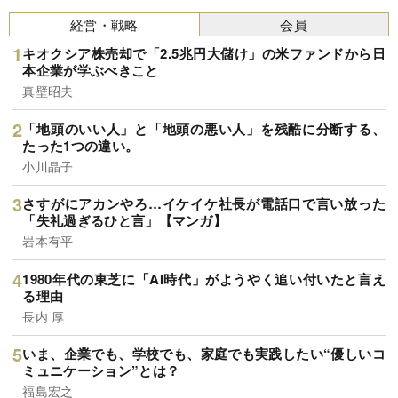
経営・戦略
会員
キオクシア株売却で「2.5兆円大儲け」の米ファンドから日
本企業が学ぶべきこと
真壁昭夫
「地頭のいい人」と「地頭の悪い人」を残酷に分断する、
たった1つの違い。
小川晶子
さすがにアカンやろ…イケイケ社長が電話口で言い放った
「失礼過ぎるひと言」【マンガ】
岩本有平
1980年代の東芝に「AI時代」がようやく追い付いたと言え
る理由
長内 厚
いま、企業でも、学校でも、家庭でも実践したい“優しいコ
ミュニケーション”とは？
福島宏之