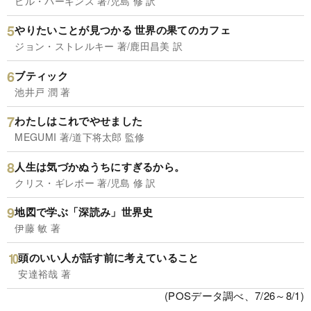
ビル・パーキンス 著/児島 修 訳
やりたいことが見つかる 世界の果てのカフェ
ジョン・ストレルキー 著/鹿田昌美 訳
ブティック
池井戸 潤 著
わたしはこれでやせました
MEGUMI 著/道下将太郎 監修
人生は気づかぬうちにすぎるから。
クリス・ギレボー 著/児島 修 訳
地図で学ぶ「深読み」世界史
伊藤 敏 著
頭のいい人が話す前に考えていること
安達裕哉 著
(POSデータ調べ、7/26～8/1)