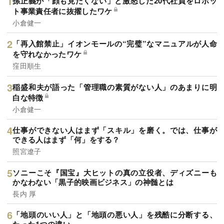
孫正義が「顔も見たくない」と激怒した20代社員をロボッ
ト事業責任者に抜擢したワケ
小倉健一
「再入館禁止」イオンモールの“完璧”なマニュアルが人命
を守れなかったワケ
窪田順生
稲盛和夫が語った「管理職の素質がない人」のあまりに明
白な特徴
小倉健一
仕事ができない人はまず「スキル」を磨く。では、仕事が
できる人はまず「何」をする？
照宮遼子
ソニーこそ『国宝』大ヒットの真の立役者、ディズニーも
かなわない「黒子的映画ビジネス」の神髄とは
長内 厚
「地頭のいい人」と「地頭の悪い人」を残酷に分断する、