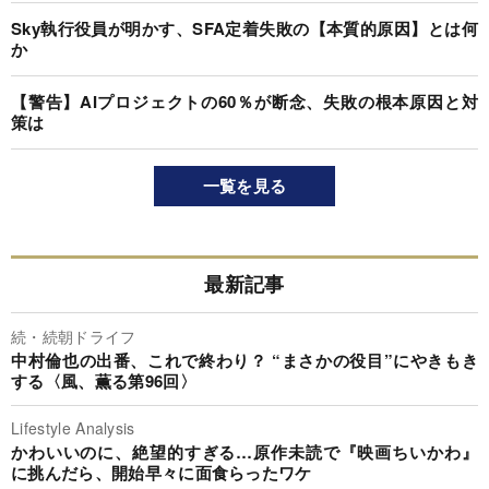
Sky執行役員が明かす、SFA定着失敗の【本質的原因】とは何
か
【警告】AIプロジェクトの60％が断念、失敗の根本原因と対
策は
一覧を見る
最新記事
続・続朝ドライフ
中村倫也の出番、これで終わり？ “まさかの役目”にやきもき
する〈風、薫る第96回〉
Lifestyle Analysis
かわいいのに、絶望的すぎる…原作未読で『映画ちいかわ』
に挑んだら、開始早々に面食らったワケ