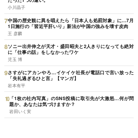
たった1つの違い。
小川晶子
中国の歴史観に異を唱えたら「日本人も処罰対象」に…7月
1日施行の「習近平肝いり」新法が中国の強みを壊す皮肉
王 彦麟
ソニー出井伸之が天才・盛田昭夫と2人きりになっても絶対
に「仕事の話」をしなかったワケ
児玉 博
さすがにアカンやろ…イケイケ社長が電話口で言い放った
「失礼過ぎるひと言」【マンガ】
岩本有平
「1枚の社内写真」のSNS投稿に取引先が大激怒…何が問
題か、あなたは気づけますか？
岩田いく実