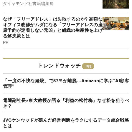
ダイヤモンド社書籍編集局
なぜ「フリーアドレス」は失敗するのか? 高額な
オフィス改修がムダになる「フリーアドレスの座
席予約が定着しない元凶」と組織の生産性を上げ
る解決策とは
PR
トレンドウォッチ
「一度の不快な経験」で87％が離脱…Amazonに学ぶ“AI顧客
管理”
電通副社長×東大教授が語る「利益の松竹梅」なぜ松を狙うべ
き？
JVCケンウッドが選んだ経営判断をラクにするデータ統合戦略
とは