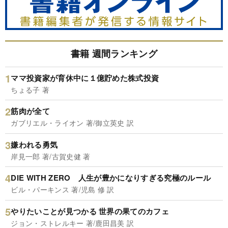
書籍 週間ランキング
ママ投資家が育休中に１億貯めた株式投資
ちょる子 著
筋肉が全て
ガブリエル・ライオン 著/御立英史 訳
嫌われる勇気
岸見一郎 著/古賀史健 著
DIE WITH ZERO 人生が豊かになりすぎる究極のルール
ビル・パーキンス 著/児島 修 訳
やりたいことが見つかる 世界の果てのカフェ
ジョン・ストレルキー 著/鹿田昌美 訳