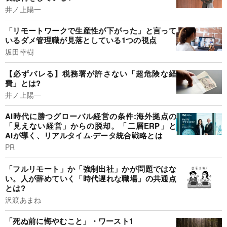
井ノ上陽一
「リモートワークで生産性が下がった」と言って
いるダメ管理職が見落としている1つの視点
坂田幸樹
【必ずバレる】税務署が許さない「超危険な経
費」とは?
井ノ上陽一
AI時代に勝つグローバル経営の条件:海外拠点の
「見えない経営」からの脱却。「二層ERP」と
AIが導く、リアルタイム·データ統合戦略とは
PR
「フルリモート」か「強制出社」かが問題ではな
い。人が辞めていく「時代遅れな職場」の共通点
とは?
沢渡あまね
「死ぬ前に悔やむこと」・ワースト1