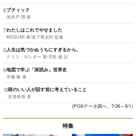
ブティック
池井戸 潤 著
わたしはこれでやせました
MEGUMI 著/道下将太郎 監修
人生は気づかぬうちにすぎるから。
クリス・ギレボー 著/児島 修 訳
地図で学ぶ「深読み」世界史
伊藤 敏 著
頭のいい人が話す前に考えていること
安達裕哉 著
(POSデータ調べ、7/26～8/1)
特集