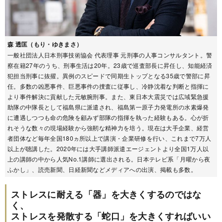
森 透匡（もり・ゆきまさ）
一般社団法人日本刑事技術協会 代表理事 元刑事の人事コンサルタント。警
察在籍27年のうち、刑事生活は20年。23歳で巡査部長に昇任し、知能経済
犯担当刑事に抜擢。異例のスピードで同期生トップとなる35歳で警部に昇
任。多数の凶悪事件、巨悪事件の捜査に従事し、冷静沈着な判断と指揮に
より事件解決に貢献した元敏腕刑事。また、東日本大震災では広域緊急援
助隊の中隊長として福島県に派遣され、福島第一原子力発電所の水素爆発
に遭遇しつつも命の危険を顧みず部隊の指揮を執った経験もある。心が折
れそうな数々の現場経験から強靭な精神力を培う。現在は大手企業、経営
者団体など毎年全国180ヵ所以上で講演・企業研修を行い、これまで7万人
以上が聴講した。2020年には大手講師派遣エージェントより全国1万人以
上の講師の中から人気No.1講師に選出される。日本テレビ系「月曜から夜
ふかし」、読売新聞、日経新聞などメディアへの出演、掲載も多数。
ストレスに耐える「器」を大きくするのではな
く、
ストレスを発散する「蛇口」を大きくすればいい