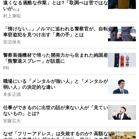
遠くなる過酷な作業」とは?「取調べは苦ではな
いが...」
村上康聡
「情けない...」ノルマに追われる警察官が、自転
車窃盗犯を見つけ出す「奥の手」とは
安沼保夫
警察装備機材で培った開発力から生まれた純国産
「熊撃退スプレー」が話題に
PR
職場にいる「メンタルが強い人」と「メンタルが
弱い人」の決定的な違い
本多正識
仕事ができるのに出世の話が来ない人が「見てい
ないもの」とは?
安藤広大
なぜ「フリーアドレス」は失敗するのか? 高額な