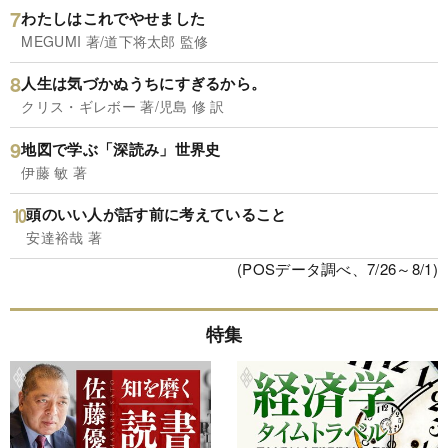
わたしはこれでやせました
MEGUMI 著/道下将太郎 監修
人生は気づかぬうちにすぎるから。
クリス・ギレボー 著/児島 修 訳
地図で学ぶ「深読み」世界史
伊藤 敏 著
頭のいい人が話す前に考えていること
安達裕哉 著
(POSデータ調べ、7/26～8/1)
特集