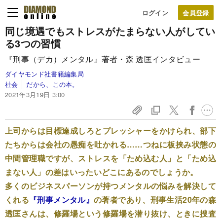
ログイン
同じ境遇でもストレスがたまらない人がしてい
る3つの習慣
『刑事（デカ）メンタル』著者・森 透匡インタビュー
ダイヤモンド社書籍編集局
社会
だから、この本。
2021年3月19日 3:00
上司からは目標達成しろとプレッシャーをかけられ、部下
たちからは会社の愚痴を吐かれる……つねに板挟み状態の
中間管理職ですが、ストレスを「ため込む人」と「ため込
まない人」の差はいったいどこにあるのでしょうか。
多くのビジネスパーソンが持つメンタルの悩みを解決して
くれる
『刑事メンタル』
の著者であり、刑事生活20年の森
透匡さんは、修羅場という修羅場を潜り抜け、ときに捜査