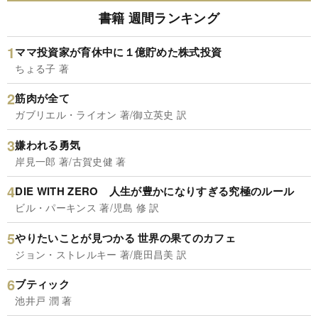
書籍 週間ランキング
ママ投資家が育休中に１億貯めた株式投資
ちょる子 著
筋肉が全て
ガブリエル・ライオン 著/御立英史 訳
嫌われる勇気
岸見一郎 著/古賀史健 著
DIE WITH ZERO 人生が豊かになりすぎる究極のルール
ビル・パーキンス 著/児島 修 訳
やりたいことが見つかる 世界の果てのカフェ
ジョン・ストレルキー 著/鹿田昌美 訳
ブティック
池井戸 潤 著