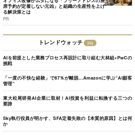
オフィス改修がムダになる「フリーアドレスの座
席予約が定着しない元凶」と組織の生産性を上げ
る解決策とは
PR
トレンドウォッチ
AIを前提とした業務プロセス再設計に取り組む大林組×PwCの
挑戦
「一度の不快な経験」で87％が離脱…Amazonに学ぶ“AI顧客
管理”
東大松尾研発AI企業に取材！AI投資を利益に転換する三つの
要諦
Sky執行役員が明かす、SFA定着失敗の【本質的原因】とは何
か