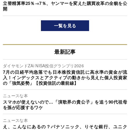
立替精算率25％→7％、ヤンマーを変えた購買改革の全貌を公
開
一覧を見る
最新記事
ダイヤモンドZAi NISA投信グランプリ2026
7月の日経平均急落でも日本株投資信託に高水準の資金が流
入！インデックスとアクティブの動きから見えた個人投資家
の「強気姿勢」【投資信託の最前線】
ニュースな本
スマホが使えないので…「演歌界の貴公子」を追う90代祖母
を孫が応援するワケ
ニュースな本
え、こんなにあるの？パナソニック、りそな銀行、ユニク