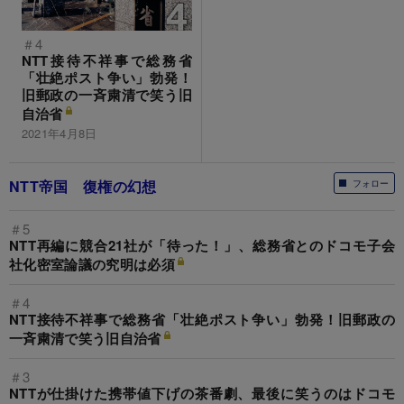
＃4
NTT接待不祥事で総務省
「壮絶ポスト争い」勃発！
旧郵政の一斉粛清で笑う旧
自治省
2021年4月8日
NTT帝国 復権の幻想
フォロー
＃5
NTT再編に競合21社が「待った！」、総務省とのドコモ子会
社化密室論議の究明は必須
＃4
NTT接待不祥事で総務省「壮絶ポスト争い」勃発！旧郵政の
一斉粛清で笑う旧自治省
＃3
NTTが仕掛けた携帯値下げの茶番劇、最後に笑うのはドコモ