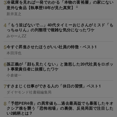
冷蔵庫を見れば一発でわかる「本物の富裕層」の家にない
意外な食品【執事歴18年が見た真実】
新井直之
「もう並ばないで…」40代タイミーおじさんがミスド「も
っちゅりん」の列整理で複雑な気分になったワケ
みやーんZZ
今すぐ昇進させたほうがいい社員の特徴・ベスト1
本田淳也
孫正義が「顔も見たくない」と激怒した20代社員をロボッ
ト事業責任者に抜擢したワケ
小倉健一
すさまじく仕事ができる人の「休日の習慣」ベスト1
ダイヤモンド社書籍編集局
「予想PER4倍」の異常値も…過去最高益でも暴落したキオ
クシア株を襲う「恐怖相場」の裏側、反発局面で注目した
い2銘柄とは？