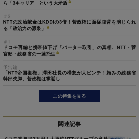
ら「3キャリア」という大矛盾
＃2
NTTの政治献金はKDDIの3倍！菅政権に面従腹背を演じられ
る「政治力の源泉」
＃1
ドコモ再編と携帯値下げ「バーター取引」の真相、NTT・菅
官邸・総務省の一蓮托生
予告編
「NTT帝国復権」澤田社長の構想が大ピンチ！頼みの総務省
幹部失脚、菅政権は掌返し
この特集を見る
関連記事
ドコモ賞与182万円！大再編NTTグループの意外