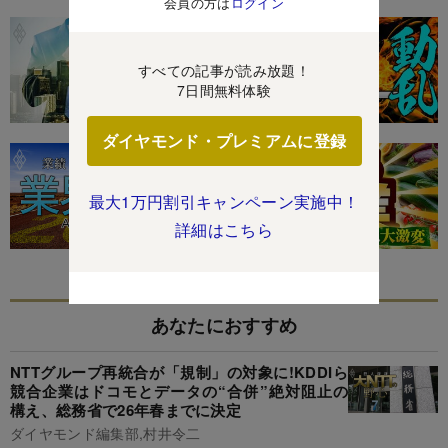
会員の方は
ログイン
すべての記事が読み放題！
7日間無料体験
ダイヤモンド・プレミアムに登録
最大1万円割引キャンペーン実施中！
詳細はこちら
あなたにおすすめ
NTTグループ再統合が「規制」の対象に!KDDIら
競合企業はドコモとデータの“合併”絶対阻止の
構え、総務省で26年春までに決定
ダイヤモンド編集部,村井令二