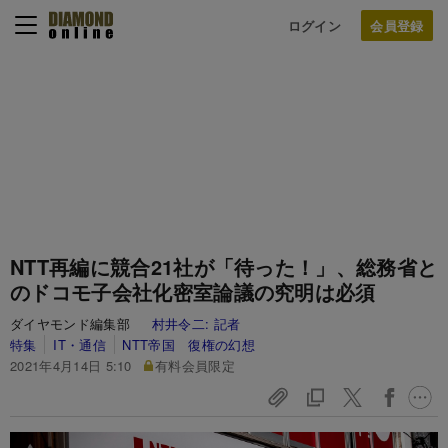
ログイン
NTT再編に競合21社が「待った！」、総務省と
のドコモ子会社化密室論議の究明は必須
ダイヤモンド編集部
村井令二:
記者
特集
IT・通信
NTT帝国 復権の幻想
2021年4月14日 5:10
有料会員限定