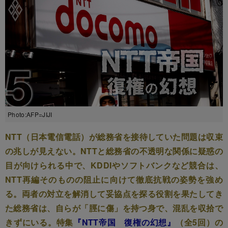
Photo:AFP=JIJI
NTT（日本電信電話）が総務省を接待していた問題は収束
の兆しが見えない。NTTと総務省の不透明な関係に疑惑の
目が向けられる中で、KDDIやソフトバンクなど競合は、
NTT再編そのものの阻止に向けて徹底抗戦の姿勢を強め
る。両者の対立を解消して妥協点を探る役割を果たしてき
た総務省は、自らが「脛に傷」を持つ身で、混乱を収拾で
きずにいる。特集
『NTT帝国 復権の幻想』
（全5回）の