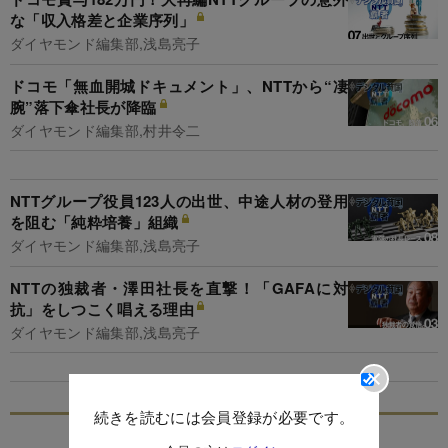
な「収入格差と企業序列」
ダイヤモンド編集部,浅島亮子
ドコモ「無血開城ドキュメント」、NTTから“凄
腕”落下傘社長が降臨
ダイヤモンド編集部,村井令二
NTTグループ役員123人の出世、中途人材の登用
を阻む「純粋培養」組織
ダイヤモンド編集部,浅島亮子
NTTの独裁者・澤田社長を直撃！「GAFAに対
抗」をしつこく唱える理由
ダイヤモンド編集部,浅島亮子
続きを読むには会員登録が必要です。
特集