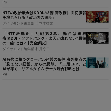
PR
NTTの政治献金はKDDIの3倍!菅政権に面従腹背
を演じられる「政治力の源泉」
ダイヤモンド編集部,千本木啓文
「NTT法廃止」乱戦第2幕、舞台は総務
省!KDDI・ソフトバンク・楽天が譲れない“最後
の一線”とは?【完全解説】
ダイヤモンド編集部,村井令二
AI時代に勝つグローバル経営の条件:海外拠点の
「見えない経営」からの脱却。「二層ERP」と
AIが導く、リアルタイム·データ統合戦略とは
PR