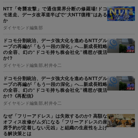
NTT「奇襲攻撃」で通信業界分断の修羅場!ドコ
モ迷走、データ改革道半ばで“大NTT復権”はある
か
ダイヤモンド編集部
ドコモ分割統治、データ強大化を進めるNTTグル
ープの再編が「もう一段の深化」へ...新成長戦略
の全容、幻の“ドコモ持ち株会社化”構想が復活
か!?
ダイヤモンド編集部,村井令二
ドコモ分割統治、データ強大化を進めるNTTグル
ープの再編が「もう一段の深化」へ...新成長戦略
の全容、幻の“ドコモ持ち株会社化”構想が復活
か!?《再配信》
ダイヤモンド編集部,村井令二
なぜ「フリーアドレス」は失敗するのか? 高額な
オフィス改修がムダになる「フリーアドレスの座
席予約が定着しない元凶」と組織の生産性を上げ
る解決策とは