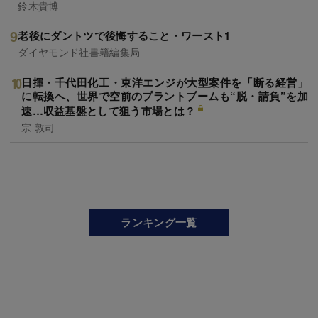
鈴木貴博
老後にダントツで後悔すること・ワースト1
ダイヤモンド社書籍編集局
日揮・千代田化工・東洋エンジが大型案件を「断る経営」
に転換へ、世界で空前のプラントブームも“脱・請負”を加
速…収益基盤として狙う市場とは？
宗 敦司
ランキング一覧