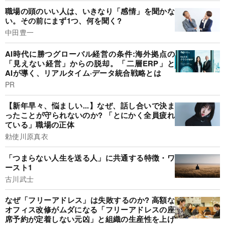
職場の頭のいい人は、いきなり「感情」を聞かな
い。その前にまず1つ、何を聞く?
中田豊一
AI時代に勝つグローバル経営の条件:海外拠点の
「見えない経営」からの脱却。「二層ERP」と
AIが導く、リアルタイム·データ統合戦略とは
PR
【新年早々、悩ましい...】なぜ、話し合いで決ま
ったことが守られないのか? 「とにかく全員疲れ
ている」職場の正体
勅使川原真衣
「つまらない人生を送る人」に共通する特徴・ワ
ースト1
古川武士
なぜ「フリーアドレス」は失敗するのか? 高額な
オフィス改修がムダになる「フリーアドレスの座
席予約が定着しない元凶」と組織の生産性を上げ