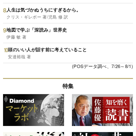
人生は気づかぬうちにすぎるから。
クリス・ギレボー 著/児島 修 訳
地図で学ぶ「深読み」世界史
伊藤 敏 著
頭のいい人が話す前に考えていること
安達裕哉 著
(POSデータ調べ、7/26～8/1)
特集