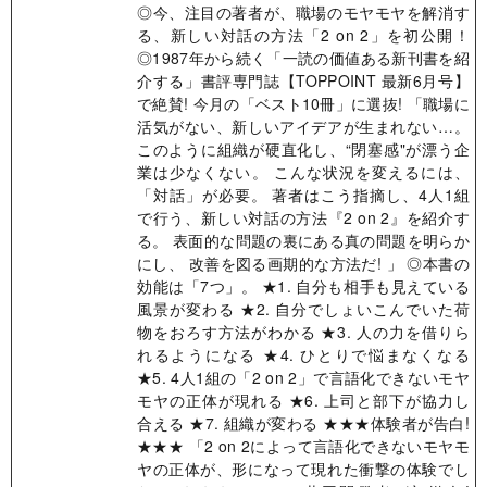
◎今、注目の著者が、職場のモヤモヤを解消す
る、新しい対話の方法「2 on 2」を初公開！
◎1987年から続く「一読の価値ある新刊書を紹
介する」書評専門誌【TOPPOINT 最新6月号】
で絶賛! 今月の「ベスト10冊」に選抜! 「職場に
活気がない、新しいアイデアが生まれない…。
このように組織が硬直化し、“閉塞感"が漂う企
業は少なくない。 こんな状況を変えるには、
「対話」が必要。 著者はこう指摘し、4人1組
で行う、新しい対話の方法『2 on 2』を紹介す
る。 表面的な問題の裏にある真の問題を明らか
にし、 改善を図る画期的な方法だ! 」 ◎本書の
効能は「7つ」。 ★1. 自分も相手も見えている
風景が変わる ★2. 自分でしょいこんでいた荷
物をおろす方法がわかる ★3. 人の力を借りら
れるようになる ★4. ひとりで悩まなくなる
★5. 4人1組の「2 on 2」で言語化できないモヤ
モヤの正体が現れる ★6. 上司と部下が協力し
合える ★7. 組織が変わる ★★★体験者が告白!
★★★ 「2 on 2によって言語化できないモヤモ
ヤの正体が、形になって現れた衝撃の体験でし