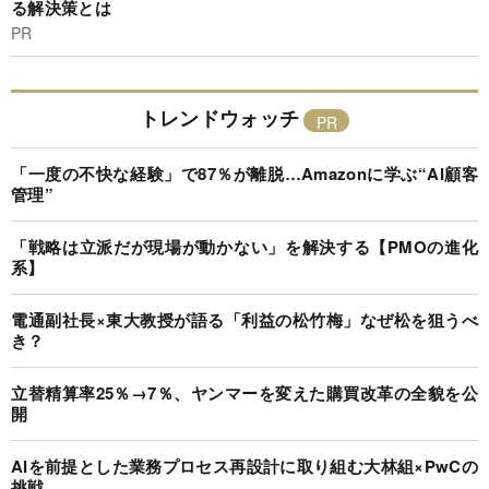
る解決策とは
PR
トレンドウォッチ
「一度の不快な経験」で87％が離脱…Amazonに学ぶ“AI顧客
管理”
「戦略は立派だが現場が動かない」を解決する【PMOの進化
系】
電通副社長×東大教授が語る「利益の松竹梅」なぜ松を狙うべ
き？
立替精算率25％→7％、ヤンマーを変えた購買改革の全貌を公
開
AIを前提とした業務プロセス再設計に取り組む大林組×PwCの
挑戦