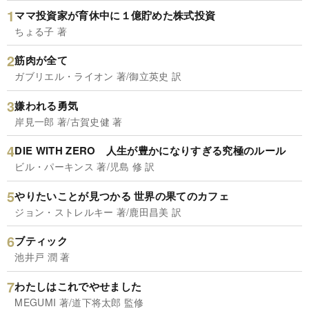
ママ投資家が育休中に１億貯めた株式投資
ちょる子 著
筋肉が全て
ガブリエル・ライオン 著/御立英史 訳
嫌われる勇気
岸見一郎 著/古賀史健 著
DIE WITH ZERO 人生が豊かになりすぎる究極のルール
ビル・パーキンス 著/児島 修 訳
やりたいことが見つかる 世界の果てのカフェ
ジョン・ストレルキー 著/鹿田昌美 訳
ブティック
池井戸 潤 著
わたしはこれでやせました
MEGUMI 著/道下将太郎 監修