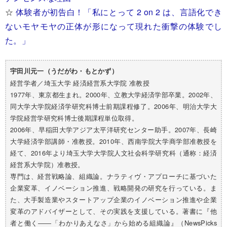
☆
体験者が初告白！「私にとって 2 on 2 は、言語化でき
ないモヤモヤの正体が形になって現れた衝撃の体験でし
た。」
宇田川元一（うだがわ・もとかず）
経営学者／埼玉大学 経済経営系大学院 准教授
1977年、東京都生まれ。2000年、立教大学経済学部卒業。2002年、
同大学大学院経済学研究科博士前期課程修了。2006年、明治大学大
学院経営学研究科博士後期課程単位取得。
2006年、早稲田大学アジア太平洋研究センター助手。2007年、長崎
大学経済学部講師・准教授。2010年、西南学院大学商学部准教授を
経て、2016年より埼玉大学大学院人文社会科学研究科（通称：経済
経営系大学院）准教授。
専門は、経営戦略論、組織論。ナラティヴ・アプローチに基づいた
企業変革、イノベーション推進、戦略開発の研究を行っている。ま
た、大手製造業やスタートアップ企業のイノベーション推進や企業
変革のアドバイザーとして、その実践を支援している。著書に『他
者と働く――「わかりあえなさ」から始める組織論』（NewsPicks