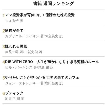
書籍 週間ランキング
ママ投資家が育休中に１億貯めた株式投資
ちょる子 著
筋肉が全て
ガブリエル・ライオン 著/御立英史 訳
嫌われる勇気
岸見一郎 著/古賀史健 著
DIE WITH ZERO 人生が豊かになりすぎる究極のルール
ビル・パーキンス 著/児島 修 訳
やりたいことが見つかる 世界の果てのカフェ
ジョン・ストレルキー 著/鹿田昌美 訳
ブティック
池井戸 潤 著