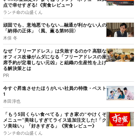
点で幸せすぎる!《実食レビュー》
ランチ命の山盛くん
頑固でも、意地悪でもない...融通が利かない人の
「納得の正体」〈風、薫る第95回〉
木俣 冬
なぜ「フリーアドレス」は失敗するのか? 高額な
オフィス改修がムダになる「フリーアドレスの座
席予約が定着しない元凶」と組織の生産性を上げ
る解決策とは
PR
今すぐ昇進させたほうがいい社員の特徴・ベスト
1
本田淳也
「もう5回くらい食べてる」すき家の“やけくそ
メニュー”美味しすぎてライス追加注文した!「ク
ソ美味い」「好きすぎる」《実食レビュー》
ランチ命の山盛くん