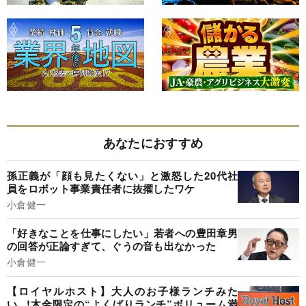
あなたにおすすめ
孫正義が「顔も見たくない」と激怒した20代社
員をロボット事業責任者に抜擢したワケ
小倉健一
「好きなことを仕事にしたい」若者への豊田章男
の回答が正論すぎて、ぐうの音も出なかった
小倉健一
【ロイヤルホスト】大人のお子様ランチみた
い...!木金限定の“よくばりランチ”ボリューム満