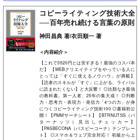
コピーライティング技術大全
──百年売れ続ける言葉の原則
神田昌典 著/衣田順一 著
＜内容紹介＞
【これで3520円とは安すぎる！最強のコスパ本
だ】 【WEBクリエイティブをやっている人に
とっては「すぐに使えるノウハウ」が満載】
【読者のスキルが「すぐ」に上がる。ライバル
に読まれたくない】と大反響！ ◎比類なき最強
の教科書。第一人者、25年の集大成！ ◎判断
力・思考力・表現力・発信力「4つの力」が身
につくコピーライティング技術100 ◎書籍初公
開！【PMMサーチシート】【BTRNUTSS（バ
ターナッツ）見出しチェッカー】
【PASBECONA（パスビーコーナ）テンプレー
ト】 ◎スマホ＆ウェブ完全対応！ 初級から上