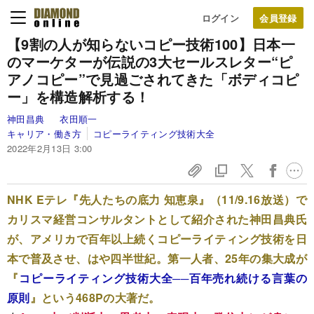
ログイン
【9割の人が知らないコピー技術100】
日本一
のマーケターが
伝説の3大セールスレター“ピ
アノコピー”で見過ごされてきた
「ボディコピ
ー」を構造解析する！
神田昌典
衣田順一
キャリア・働き方
コピーライティング技術大全
2022年2月13日 3:00
NHK Eテレ『先人たちの底力 知恵泉』（11/9.16放送）で
カリスマ経営コンサルタントとして紹介された神田昌典氏
が、アメリカで百年以上続くコピーライティング技術を日
本で普及させ、はや四半世紀。第一人者、25年の集大成が
『
コピーライティング技術大全──百年売れ続ける言葉の
原則
』という468Pの大著だ。