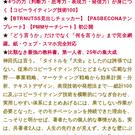
★
4つの力（判断力・思考力・表現力・発信力）が身につ
く【コピーライティング技術100】
★
【BTRNUTSS見出しチェッカー】【PASBECONAテン
プレート】【PMMサーチシート】初公開
★
「どう言うか」だけでなく「何を言うか」まで完全網
羅。紙・ウェブ・スマホ完全対応
★
比類なき最強の教科書。第一人者、25年の集大成
神田氏は言う。「タイトルを『大全』としたのは誇張では
ない。従来のコピーライティングにとどまらない広範な分
野──事業戦略、マーケティング戦略から効果計測・分
析、テキストデザイン、表現技術や発想法まで──総計100
に及ぶコピーライティング技術を横断的につなぎ合わせ、
実用しやすい体系にまとめあげるには、果てしない作業が
必要となった。そのモチベーションを持続できた理由を、
こっそりと明かせば、著者たちの個人的な事情がある。実
は、共著者2人は、人生の先行きが見えず、大きな壁にぶ