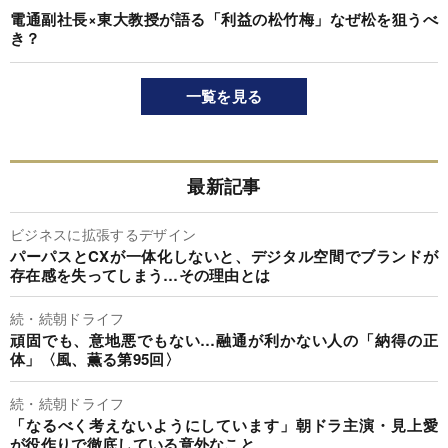
電通副社長×東大教授が語る「利益の松竹梅」なぜ松を狙うべ
き？
一覧を見る
最新記事
ビジネスに拡張するデザイン
パーパスとCXが一体化しないと、デジタル空間でブランドが
存在感を失ってしまう…その理由とは
続・続朝ドライフ
頑固でも、意地悪でもない…融通が利かない人の「納得の正
体」〈風、薫る第95回〉
続・続朝ドライフ
「なるべく考えないようにしています」朝ドラ主演・見上愛
が役作りで徹底している意外なこと