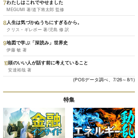
わたしはこれでやせました
MEGUMI 著/道下将太郎 監修
人生は気づかぬうちにすぎるから。
クリス・ギレボー 著/児島 修 訳
地図で学ぶ「深読み」世界史
伊藤 敏 著
頭のいい人が話す前に考えていること
安達裕哉 著
(POSデータ調べ、7/26～8/1)
特集