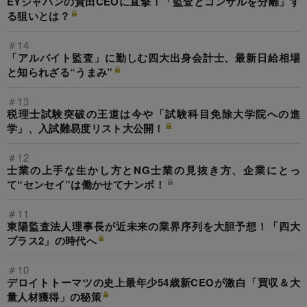
EYジャパンの貴田CEOに直撃！「監査とコンサルを分離」す
る狙いとは？
＃14
「アルバイト監査」に勤しむ四大出身会計士、最新日給相場
と知られざる“うまみ”
＃13
税理士試験突破の王道は今や「試験科目免除大学院への進
学」、入試難易度リスト大公開！
＃12
士業の上手な生かし方とNG士業の見抜き方、企業にとっ
て“センセイ”は働かせてナンボ！
＃11
東陽監査法人理事長が近未来の業界序列を大胆予想！「四大
プラス2」の時代へ
＃10
デロイトトーマツの史上最年少54歳新CEOが激白「買収＆大
量人材獲得」の秘策