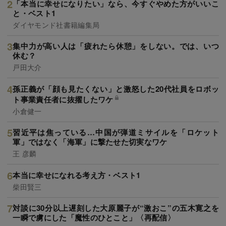
「本当に幸せになりたい」なら、今すぐやめた方がいいこ
と・ベスト1
ダイヤモンド社書籍編集局
集中力が高い人は「疲れたら休憩」をしない。では、いつ
休む？
戸田大介
孫正義が「顔も見たくない」と激怒した20代社員をロボッ
ト事業責任者に抜擢したワケ
小倉健一
習近平は焦っている…中国が弾道ミサイルを「ロケット
軍」ではなく「海軍」に撃たせた切実なワケ
王 彦麟
本当に幸せになれる考え方・ベスト1
柴田賢三
対談に30分以上遅刻した大原麗子が“激おこ”の五木寛之を
一瞬で虜にした「魔性のひとこと」〈再配信〉