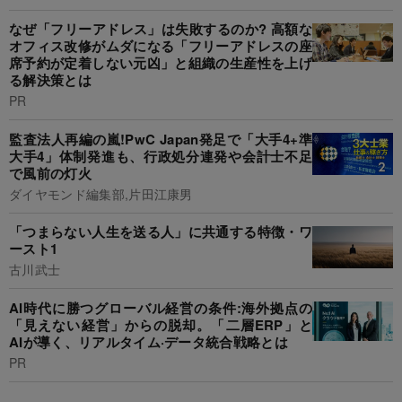
なぜ「フリーアドレス」は失敗するのか? 高額な
オフィス改修がムダになる「フリーアドレスの座
席予約が定着しない元凶」と組織の生産性を上げ
る解決策とは
PR
監査法人再編の嵐!PwC Japan発足で「大手4+準
大手4」体制発進も、行政処分連発や会計士不足
で風前の灯火
ダイヤモンド編集部,片田江康男
「つまらない人生を送る人」に共通する特徴・ワ
ースト1
古川武士
AI時代に勝つグローバル経営の条件:海外拠点の
「見えない経営」からの脱却。「二層ERP」と
AIが導く、リアルタイム·データ統合戦略とは
PR