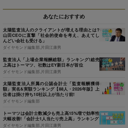
あなたにおすすめ
太陽監査法人のクライアントが増える理由とは?
山田CEOに直撃「社会的使命を考え、あえてし
んどい会社も受ける」
ダイヤモンド編集部,片田江康男
監査法人「上場企業報酬総額」ランキング!総売
上高はトーマツ、社数はEY新日本が首位
ダイヤモンド編集部,片田江康男
太陽監査法人所属の公認会計士「監査報酬獲得
額」実名&実額ランキング【88人・2026年版】上
位者は掛け持ち10社以上が当たり前!
ダイヤモンド編集部
トーマツは会計士数減少も売上高15%増で効率性
大幅改善!「会計士1人当たり売上高」ランキング
ダイヤモンド編集部,片田江康男