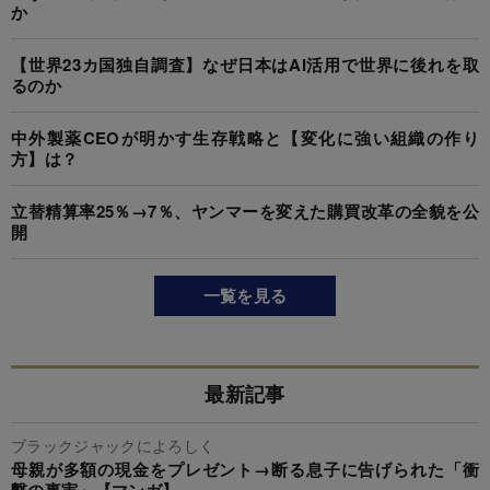
か
【世界23カ国独自調査】なぜ日本はAI活用で世界に後れを取
るのか
中外製薬CEOが明かす生存戦略と【変化に強い組織の作り
方】は？
立替精算率25％→7％、ヤンマーを変えた購買改革の全貌を公
開
一覧を見る
最新記事
ブラックジャックによろしく
母親が多額の現金をプレゼント→断る息子に告げられた「衝