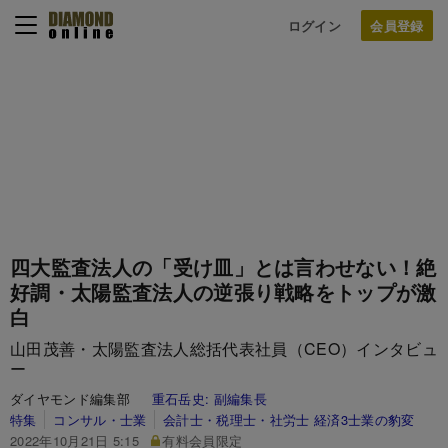
ログイン
四大監査法人の「受け皿」とは言わせない！絶
好調・太陽監査法人の逆張り戦略をトップが激
白
山田茂善・太陽監査法人総括代表社員（CEO）インタビュ
ー
ダイヤモンド編集部
重石岳史:
副編集長
特集
コンサル・士業
会計士・税理士・社労士 経済3士業の豹変
2022年10月21日 5:15
有料会員限定