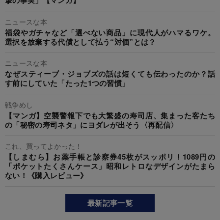
撃の事実」【マンガ】
ニュースな本
福袋やガチャなど「選べない商品」に現代人がハマるワケ。
選択を放棄する代償として払う“対価”とは？
ニュースな本
なぜスティーブ・ジョブズの話は短くても伝わったのか？話
す前にしていた「たった1つの習慣」
戦争めし
【マンガ】空襲警報下でも大繁盛の寿司店、集まった客たち
の「秘密の寿司ネタ」にヨダレが出そう〈再配信〉
これ、買ってよかった！
【しまむら】お薬手帳と診察券45枚がスッポリ！1089円の
「ポケットたくさんケース」昭和レトロなデザインがたまら
ない！《購入レビュー》
最新記事一覧