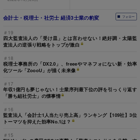
会計士・税理士・社労士 経済3士業の豹変
フォロー
＃19
四大監査法人の「受け皿」とは言わせない！絶好調・太陽監
査法人の逆張り戦略をトップが激白
＃18
税理士事務所の「DX2.0」、freeeやマネフォにない新・効率
化ツール「ZoooU」が描く未来像
＃17
年収1億円も夢じゃない！士業序列最下位の評を引っくり返す
「勝ち組社労士」の懐事情
＃16
監査法人「会計士1人当たり売上高」ランキング【109社】3位
トーマツを抑えた効率No.1は？
＃15