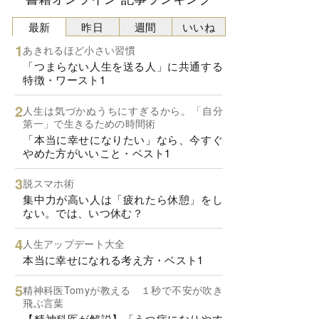
最新
昨日
週間
いいね
あきれるほど小さい習慣
「つまらない人生を送る人」に共通する
特徴・ワースト1
人生は気づかぬうちにすぎるから。「自分
第一」で生きるための時間術
「本当に幸せになりたい」なら、今すぐ
やめた方がいいこと・ベスト1
脱スマホ術
集中力が高い人は「疲れたら休憩」をし
ない。では、いつ休む？
人生アップデート大全
本当に幸せになれる考え方・ベスト1
精神科医Tomyが教える １秒で不安が吹き
飛ぶ言葉
【精神科医が解説】「うつ病になりやす