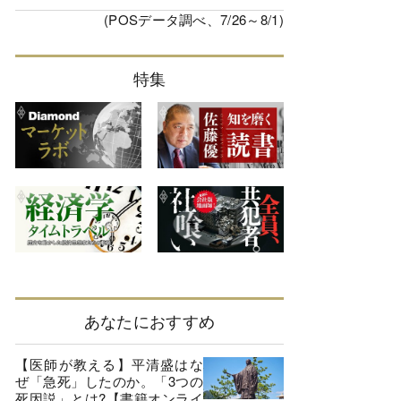
(POSデータ調べ、7/26～8/1)
特集
あなたにおすすめ
【医師が教える】平清盛はな
ぜ「急死」したのか。「3つの
死因説」とは?【書籍オンライ