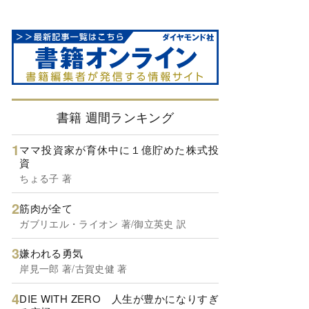
書籍 週間ランキング
ママ投資家が育休中に１億貯めた株式投
資
ちょる子 著
筋肉が全て
ガブリエル・ライオン 著/御立英史 訳
嫌われる勇気
岸見一郎 著/古賀史健 著
DIE WITH ZERO 人生が豊かになりすぎ