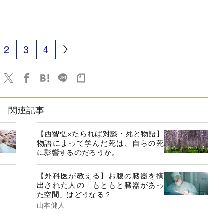
2
3
4
関連記事
【西智弘×たられば対談・死と物語】
物語によって学んだ死は、自らの死
に影響するのだろうか。
【外科医が教える】お腹の臓器を摘
出された人の「もともと臓器があっ
た空間」はどうなる？
山本健人