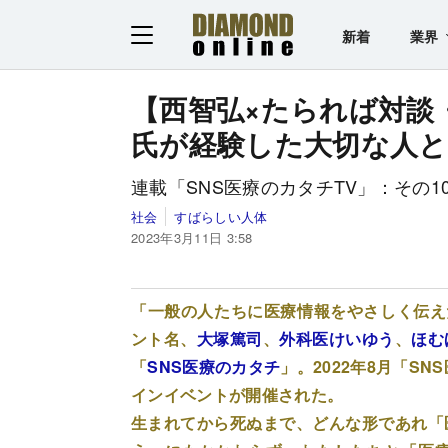
新着
業界
【西智弘×たられば対談
氏が経験した大切な人と
連載「SNS医療のカタチTV」：その1
社会
すばらしい人体
2023年3月11日 3:58
「一般の人たちに医療情報をやさしく伝え
ント名、
大塚篤司
、
外科医けいゆう
、
ほむ
「
SNS医療のカタチ
」。2022年8月「S
インイベントが開催された。
生まれてから死ぬまで、どんな形であれ「