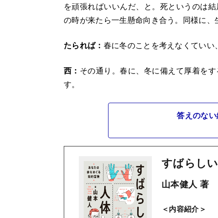
を頑張ればいいんだ、と。死というのは結
の時が来たら一生懸命向き合う。同様に、
たられば：
春に冬のことを考えなくていい
西：
その通り。春に、冬に備えて厚着をす
す。
答えのない
すばらしい
山本健人 著
＜内容紹介＞