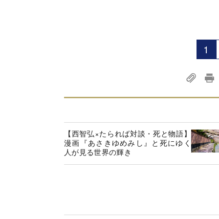
1
【西智弘×たられば対談・死と物語】
漫画『あさきゆめみし』と死にゆく
人が見る世界の輝き