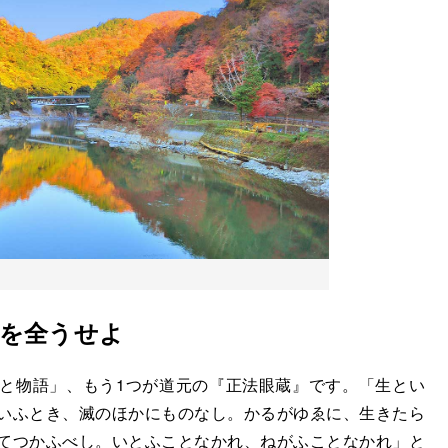
を全うせよ
と物語」、もう1つが道元の『正法眼蔵』です。「生とい
いふとき、滅のほかにものなし。かるがゆゑに、生きたら
てつかふべし。いとふことなかれ、ねがふことなかれ」と