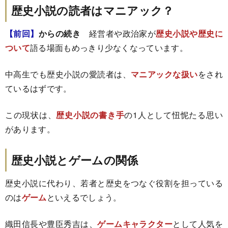
歴史小説の読者はマニアック？
【前回】
からの続き
経営者や政治家が
歴史小説や歴史に
ついて
語る場面もめっきり少なくなっています。
中高生でも歴史小説の愛読者は、
マニアックな扱い
をされ
ているはずです。
この現状は、
歴史小説の書き手
の1人として忸怩たる思い
があります。
歴史小説とゲームの関係
歴史小説に代わり、若者と歴史をつなぐ役割を担っている
のは
ゲーム
といえるでしょう。
織田信長や豊臣秀吉は、
ゲームキャラクター
として人気を