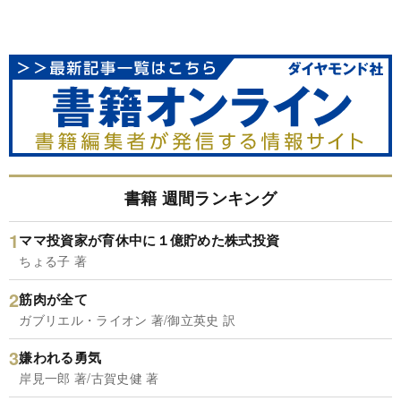
書籍 週間ランキング
ママ投資家が育休中に１億貯めた株式投資
ちょる子 著
筋肉が全て
ガブリエル・ライオン 著/御立英史 訳
嫌われる勇気
岸見一郎 著/古賀史健 著