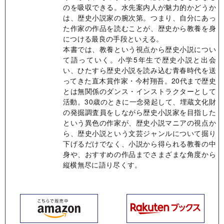
のを吸収できる。水先案内人が魅力的かどうか
は、歴史小説家の腕次第。つまり、自分にあっ
た作家の作品を読むことが、歴史から教養を身
につける最良の手段といえる。
本書では、教養という視点から歴史小説につい
て語っていく。小学5年生で歴史小説と出会
い、ひたすら歴史小説を読み込む青春時代を送
ってきた直木賞作家・今村翔吾。20代まで歴史
とは無関係のダンス・インストラクターとして
活動。30歳のときに一念発起して、埋蔵文化財
の発掘調査員をしながら歴史小説家を目指した
という異色の作家が、歴史小説マニアの視点か
ら、歴史小説という文芸ジャンルについて掘り
下げるだけでなく、小説から得られる教養の中
身や、おすすめの作品までさまざまな角度から
縦横無尽に語り尽くす。