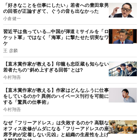
「好きなことを仕事にしたい」若者への豊田章男
の回答が正論すぎて、ぐうの音も出なかった
小倉健一
習近平は焦っている...中国が弾道ミサイルを「ロ
ケット軍」ではなく「海軍」に撃たせた切実なワ
ケ
王 彦麟
【直木賞作家が教える】印籠も忠臣蔵も知らない
若者たちの“斜め上すぎる回答”とは?
今村翔吾
【直木賞作家が教える】作家はどんなふうに仕事
をしているのか? 異例のハイペース刊行を可能に
する「驚異の仕事術」
今村翔吾
なぜ「フリーアドレス」は失敗するのか? 高額な
オフィス改修がムダになる「フリーアドレスの座
席予約が定着しない元凶」と組織の生産性を上げ