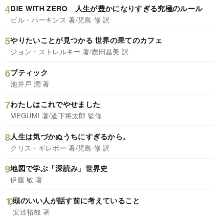
DIE WITH ZERO 人生が豊かになりすぎる究極のルール
ビル・パーキンス 著/児島 修 訳
やりたいことが見つかる 世界の果てのカフェ
ジョン・ストレルキー 著/鹿田昌美 訳
ブティック
池井戸 潤 著
わたしはこれでやせました
MEGUMI 著/道下将太郎 監修
人生は気づかぬうちにすぎるから。
クリス・ギレボー 著/児島 修 訳
地図で学ぶ「深読み」世界史
伊藤 敏 著
頭のいい人が話す前に考えていること
安達裕哉 著