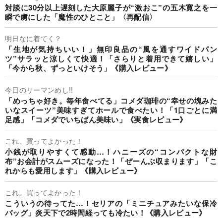
対談に30分以上遅刻した大原麗子が“激おこ”の五木寛之を一
瞬で虜にした「魔性のひとこと」〈再配信〉
明日なに着てく？
「生地が気持ちいい！」無印良品の“風を通すワイドパン
ツ”サラッと涼しくて快適！「さらりと着用できて嬉しい」
「今から秋、ずっといけそう」《購入レビュー》
今日のリーマンめし!!
「めっちゃ好き。毎年食べてる」コメダ珈琲の“幸せの塊みた
いなスイーツ”美味すぎてホールで食べたい！「1口ごとに満
足感」「コメダでいちばん美味い」《実食レビュー》
これ、買ってよかった！
小銭が取りやすくて感動…！ハニーズの“コンパクトな財
布”お会計がスムーズになった！「ぜーんぶ収まります」「こ
れからも愛用します」《購入レビュー》
これ、買ってよかった！
こういうの待ってた…！セリアの「ミニチュアみたいな保冷
バッグ」炎天下で2時間経っても冷たい！《購入レビュー》