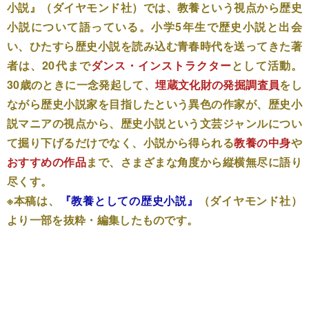
小説』
（ダイヤモンド社）
では、教養という視点から歴史
小説について語っている。小学5年生で歴史小説と出会
い、ひたすら歴史小説を読み込む青春時代を送ってきた著
者は、20代まで
ダンス・インストラクター
として活動。
30歳のときに一念発起して、
埋蔵文化財の発掘調査員
をし
ながら歴史小説家を目指したという異色の作家が、歴史小
説マニアの視点から、歴史小説という文芸ジャンルについ
て掘り下げるだけでなく、小説から得られる
教養の中身
や
おすすめの作品
まで、さまざまな角度から縦横無尽に語り
尽くす。
※本稿は、
『教養としての歴史小説』
（ダイヤモンド社）
より一部を抜粋・編集したものです。