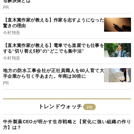
る解決策とは
PR
【直木賞作家が教える】作家を志すようになった
驚きの理由
今村翔吾
【直木賞作家が教える】電車でも楽屋でも仕事を
する“切り替え5秒”の“どこでも集中法”
今村翔吾
地方の防水工事会社が正社員職人を60人育て大
手企業から引く手あまた。年商は30倍に
PR
トレンドウォッチ
中外製薬CEOが明かす生存戦略と【変化に強い組織の作り
方】は？