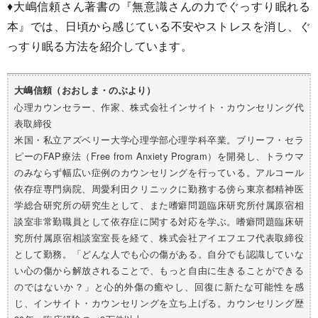
♦︎大嶋信頼さん著書の『無意識さんの力でぐっすり眠れる
本』では、日頃から感じている不安やストレスを消し、ぐ
っすり眠る方法を紹介しています。
大嶋信頼（おおしま・のぶより）
心理カウンセラー、作家、株式会社インサイト・カウンセリング代
表取締役
米国・私立アズベリー大学心理学部心理学科卒業。ブリーフ・セラ
ピーのFAP療法（Free from Anxiety Program）を開発し、トラウマ
のみならず幅広い症例のカウンセリングを行っている。アルコール
依存症専門病院、周愛利田クリニックに勤務する傍ら東京都精神医
学総合研究所の研究生として、また嗜癖問題臨床研究所付属原宿相
談室非常勤職員として依存症に関する対応を学ぶ。嗜癖問題臨床研
究所付属原宿相談室室長を経て、株式会社アイエフエフ代表取締役
として勤務。「どんな人でも心の傷がある。自分でも認識していな
い心の傷から解放されることで、もっと自由に生きることができる
のではないか？」と心的外傷の癒やし、回復に新たな可能性を感
じ、インサイト・カウンセリングを立ち上げる。カウンセリング歴