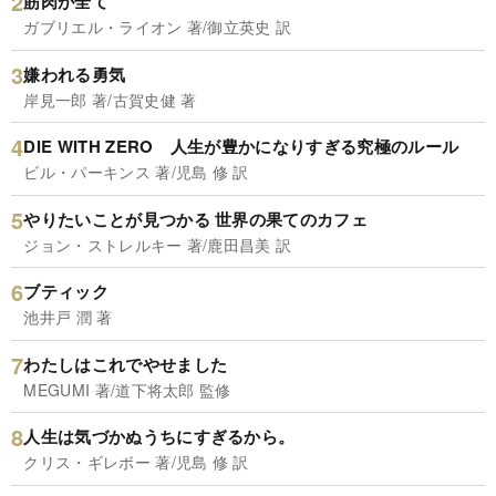
筋肉が全て
ガブリエル・ライオン 著/御立英史 訳
嫌われる勇気
岸見一郎 著/古賀史健 著
DIE WITH ZERO 人生が豊かになりすぎる究極のルール
ビル・パーキンス 著/児島 修 訳
やりたいことが見つかる 世界の果てのカフェ
ジョン・ストレルキー 著/鹿田昌美 訳
ブティック
池井戸 潤 著
わたしはこれでやせました
MEGUMI 著/道下将太郎 監修
人生は気づかぬうちにすぎるから。
クリス・ギレボー 著/児島 修 訳