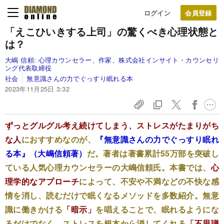
ログイン
「えこひいきする上司」の驚くべき心理状態と
は？
大嶋 信頼:
心理カウンセラー、作家、株式会社インサイト・カウンセリ
ング代表取締役
社会
無意識さんの力でぐっすり眠れる本
2023年11月25日 3:32
ずっとグルグル考え続けてしまう、ストレスがたまりがち
な人
におすすめなのが、
『無意識さんの力でぐっすり眠れ
る本』（大嶋信頼著）
だ。著者は著書累計55万部を突破し
ている人気心理カウンセラーの大嶋信頼氏。本書では、
心
理学的なアプローチ
によって、不安や不満などの不快な感
情を消し、読むだけで眠くなるメソッドを多数紹介。無意
識に働きかける
「暗示」
を唱えることで、眠れるようにな
るだけでなく、ストレスを根本から消してくれる
「不思議