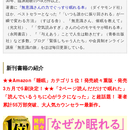
30年、臨床経験のべ9万件以上。
著書に
『無意識さんの力でぐっすり眠れる本』
（ダイヤモンド社）
ほか、ベストセラーとなった『「いつも誰かに振り回される」が一
瞬で変わる方法』（すばる舎）、『無意識さん、催眠を教えて』
（光文社）、『「空気読みすぎ」さんの心のモヤモヤが晴れる本』
（永岡書店）、『「与えあう」ことで人生は動きだす』（青春出版
社）など多数。ブログ「緊張しちゃう人たち」や会員制オンライン
講座「無意識の旅」をほぼ毎日更新している。
新刊書籍の紹介
★★Amazon「睡眠」カテゴリ１位！発売続々重版・発売
3カ月で5刷決定！★★「2ページ読んだだけで眠れた」
「読んでいるうちに心がラクになった」と超話題！ 著者
累計55万部突破、大人気カウンセラー最新作。