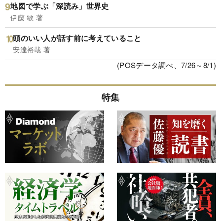
地図で学ぶ「深読み」世界史
伊藤 敏 著
頭のいい人が話す前に考えていること
安達裕哉 著
(POSデータ調べ、7/26～8/1)
特集