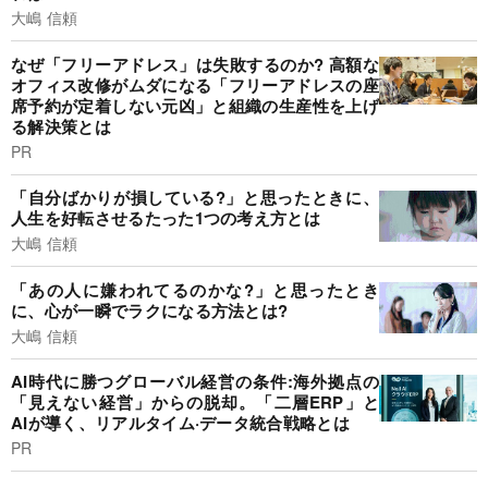
大嶋 信頼
なぜ「フリーアドレス」は失敗するのか? 高額な
オフィス改修がムダになる「フリーアドレスの座
席予約が定着しない元凶」と組織の生産性を上げ
る解決策とは
PR
「自分ばかりが損している?」と思ったときに、
人生を好転させるたった1つの考え方とは
大嶋 信頼
「あの人に嫌われてるのかな?」と思ったとき
に、心が一瞬でラクになる方法とは?
大嶋 信頼
AI時代に勝つグローバル経営の条件:海外拠点の
「見えない経営」からの脱却。「二層ERP」と
AIが導く、リアルタイム·データ統合戦略とは
PR