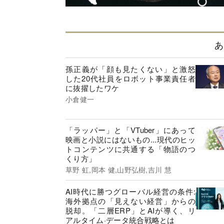
あ
孫正義が「顔も見たくない」と激怒
した20代社員をロボット事業責任者
に抜擢したワケ
小倉健一
「ラッパー」と「VTuber」にあって
映画と小説にはないもの...現代のヒッ
トコンテンツに共通する「物語のつ
くり方」
草野 虹,岡本 健,山野弘樹,吉川 慧
AI時代に勝つグローバル経営の条件:
海外拠点の「見えない経営」からの
脱却。「二層ERP」とAIが導く、リ
アルタイム·データ統合戦略とは