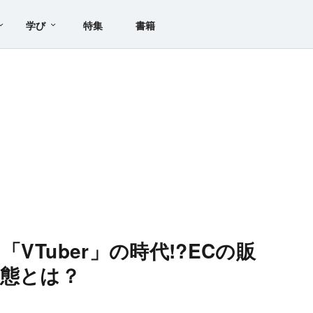
学び
特集
書籍
VTuber」の時代!?ECの販
実態とは？