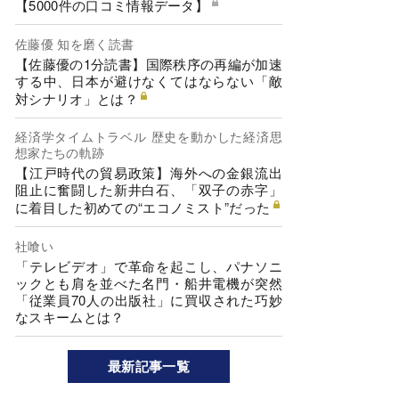
【5000件の口コミ情報データ】
佐藤優 知を磨く読書
【佐藤優の1分読書】国際秩序の再編が加速
する中、日本が避けなくてはならない「敵
対シナリオ」とは？
経済学タイムトラベル 歴史を動かした経済思
想家たちの軌跡
【江戸時代の貿易政策】海外への金銀流出
阻止に奮闘した新井白石、「双子の赤字」
に着目した初めての“エコノミスト”だった
社喰い
「テレビデオ」で革命を起こし、パナソニ
ックとも肩を並べた名門・船井電機が突然
「従業員70人の出版社」に買収された巧妙
なスキームとは？
最新記事一覧