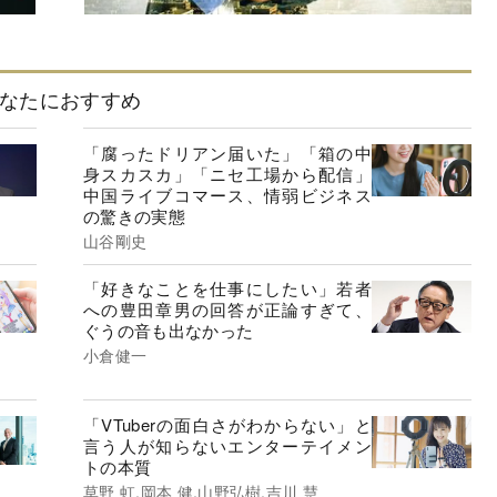
なたにおすすめ
「腐ったドリアン届いた」「箱の中
身スカスカ」「ニセ工場から配信」
中国ライブコマース、情弱ビジネス
の驚きの実態
山谷剛史
「好きなことを仕事にしたい」若者
への豊田章男の回答が正論すぎて、
ぐうの音も出なかった
小倉健一
「VTuberの面白さがわからない」と
言う人が知らないエンターテイメン
トの本質
草野 虹,岡本 健,山野弘樹,吉川 慧