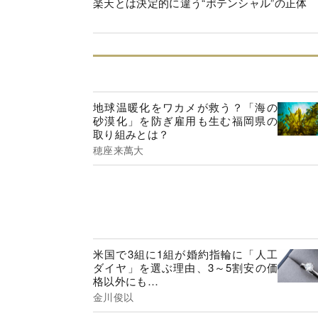
楽天とは決定的に違う“ポテンシャル”の正体
地球温暖化をワカメが救う？「海の
砂漠化」を防ぎ雇用も生む福岡県の
取り組みとは？
穂座来萬大
米国で3組に1組が婚約指輪に「人工
ダイヤ」を選ぶ理由、3～5割安の価
格以外にも…
金川俊以