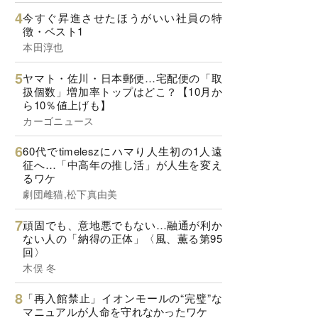
今すぐ昇進させたほうがいい社員の特
徴・ベスト1
本田淳也
ヤマト・佐川・日本郵便…宅配便の「取
扱個数」増加率トップはどこ？【10月か
ら10％値上げも】
カーゴニュース
60代でtimeleszにハマり人生初の1人遠
征へ…「中高年の推し活」が人生を変え
るワケ
劇団雌猫,松下真由美
頑固でも、意地悪でもない…融通が利か
ない人の「納得の正体」〈風、薫る第95
回〉
木俣 冬
「再入館禁止」イオンモールの“完璧”な
マニュアルが人命を守れなかったワケ