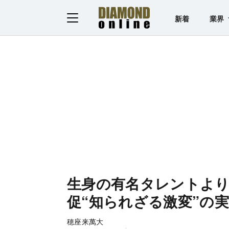
新着
業界
生身の有名タレントより「
促“知られざる激変”の
穂座来萬大