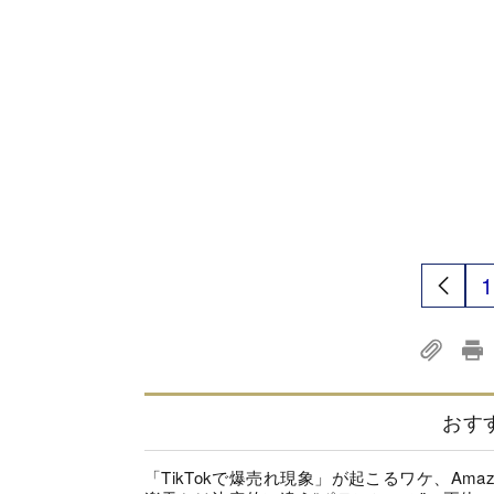
1
おす
「TikTokで爆売れ現象」が起こるワケ、Amaz