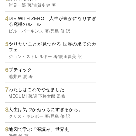
岸見一郎 著/古賀史健 著
DIE WITH ZERO 人生が豊かになりすぎ
る究極のルール
ビル・パーキンス 著/児島 修 訳
やりたいことが見つかる 世界の果てのカ
フェ
ジョン・ストレルキー 著/鹿田昌美 訳
ブティック
池井戸 潤 著
わたしはこれでやせました
MEGUMI 著/道下将太郎 監修
人生は気づかぬうちにすぎるから。
クリス・ギレボー 著/児島 修 訳
地図で学ぶ「深読み」世界史
伊藤 敏 著