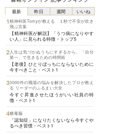
最新
昨日
週間
いいね
精神科医Tomyが教える １秒で不安が吹き
飛ぶ言葉
【精神科医が解説】「うつ病になりやす
い人」に見られる特徴・トップ5
人生は気づかぬうちにすぎるから。「自分
第一」で生きるための時間術
【老後】ひとりぼっちにならないために
今すべきこと・ベスト1
3000件の職場の悩みを解決したプロが教え
る リーダーのふるまい大全
今すぐ昇進させたほうがいい社員の特
徴・ベスト1
糖毒脳
「認知症」になりたくないなら今すぐや
るべき習慣・ベスト1