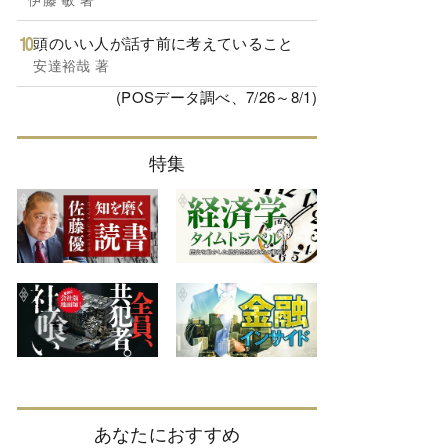
頭のいい人が話す前に考えていること
安達裕哉 著
(POSデータ調べ、7/26～8/1)
特集
あなたにおすすめ