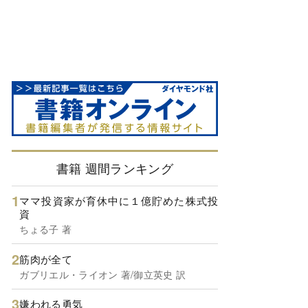
書籍 週間ランキング
ママ投資家が育休中に１億貯めた株式投
資
ちょる子 著
筋肉が全て
ガブリエル・ライオン 著/御立英史 訳
嫌われる勇気