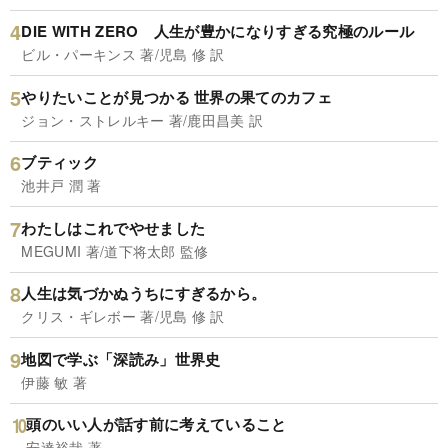
DIE WITH ZERO 人生が豊かになりすぎる究極のルール
ビル・パーキンス 著/児島 修 訳
やりたいことが見つかる 世界の果てのカフェ
ジョン・ストレルキー 著/鹿田昌美 訳
ブティック
池井戸 潤 著
わたしはこれでやせました
MEGUMI 著/道下将太郎 監修
人生は気づかぬうちにすぎるから。
クリス・ギレボー 著/児島 修 訳
地図で学ぶ「深読み」世界史
伊藤 敏 著
頭のいい人が話す前に考えていること
安達裕哉 著