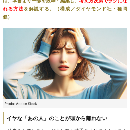
は、本書より一部を抜粋・編集し、
考え方次第でラクにな
れる方法
を解説する。（構成／ダイヤモンド社・種岡
健）
Photo: Adobe Stock
イヤな「あの人」のことが頭から離れない