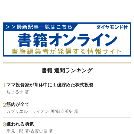
書籍 週間ランキング
ママ投資家が育休中に１億貯めた株式投資
ちょる子 著
筋肉が全て
ガブリエル・ライオン 著/御立英史 訳
嫌われる勇気
岸見一郎 著/古賀史健 著