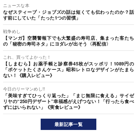
ニュースな本
なぜスティーブ・ジョブズの話は短くても伝わったのか？話
す前にしていた「たった1つの習慣」
戦争めし
【マンガ】空襲警報下でも大繁盛の寿司店、集まった客たち
の「秘密の寿司ネタ」にヨダレが出そう〈再配信〉
これ、買ってよかった！
【しまむら】お薬手帳と診察券45枚がスッポリ！1089円の
「ポケットたくさんケース」昭和レトロなデザインがたまら
ない！《購入レビュー》
今日のリーマンめし!!
「美味すぎてひっくり返った」「まじ無限に食える」サイゼ
リヤの“250円デザート”幸福感がえげつない！「行ったら食べ
ずにはいられない」《実食レビュー》
最新記事一覧