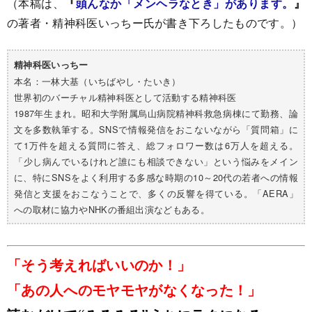
（本稿は、
『
頭んなか「メンヘラなとき」があります。
』
の著者・精神科医いっちー氏が書き下ろしたものです。）
精神科医いっちー
本名：一林大基（いちばやし・たいき）
世界初のバーチャル精神科医として活動する精神科医
1987年生まれ。昭和大学附属烏山病院精神科救急病棟にて勤務、論
文を多数執筆する。SNSで情報発信をおこないながら「質問箱」に
て1万件を超える質問に答え、総フォロワー数は6万人を超える。
「少し病んでいるけれど誰にも相談できない」という悩みをメイン
に、特にSNSをよく利用する多感な時期の10～20代の若者への情報
発信と支援をおこなうことで、多くの反響を得ている。「AERA」
への取材に協力やNHKの番組出演などもある。
「そう考えればいいのか！」
「あの人へのモヤモヤがなくなった！」