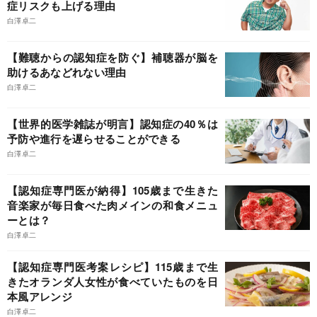
症リスクも上げる理由
白澤卓二
【難聴からの認知症を防ぐ】補聴器が脳を
助けるあなどれない理由
白澤卓二
【世界的医学雑誌が明言】認知症の40％は
予防や進行を遅らせることができる
白澤卓二
【認知症専門医が納得】105歳まで生きた
音楽家が毎日食べた肉メインの和食メニュ
ーとは？
白澤卓二
【認知症専門医考案レシピ】115歳まで生
きたオランダ人女性が食べていたものを日
本風アレンジ
白澤卓二