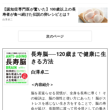
【認知症専門医が驚いた】100歳以上の長
寿者が食べ続けた伝説の卵レシピとは？
白澤卓二
次のページ
長寿脳──120歳まで健康に生
きる方法
白澤卓二
＜内容紹介＞
脳を若返らせる習慣が、全身を長寿に導く！ そ
の秘訣は、脳の個性と使い方にあった！ 脳がス
トレスを感じない生き方をすることで、脳の寿
命が延び、長期間に渡って司令塔としての働き