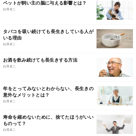
ペットが飼い主の脳に与える影響とは？
白澤卓二
タバコを吸い続けても長生きしている人が
いる理由
白澤卓二
お酒を飲み続けても長生きする方法
白澤卓二
年をとってみないとわからない、長生きの
意外なメリットとは？
白澤卓二
寿命を縮めないために、捨てたほうがいい
ものって？
白澤卓二