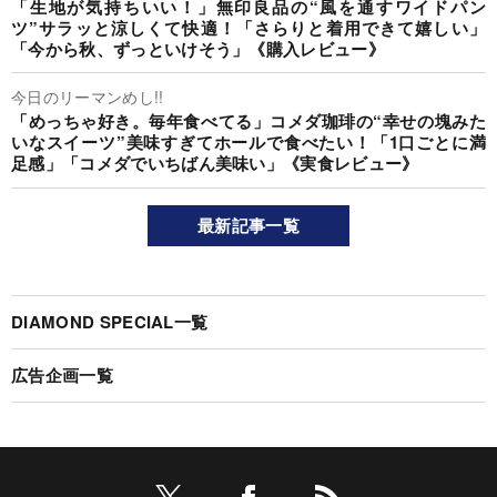
「生地が気持ちいい！」無印良品の“風を通すワイドパン
ツ”サラッと涼しくて快適！「さらりと着用できて嬉しい」
「今から秋、ずっといけそう」《購入レビュー》
今日のリーマンめし!!
「めっちゃ好き。毎年食べてる」コメダ珈琲の“幸せの塊みた
いなスイーツ”美味すぎてホールで食べたい！「1口ごとに満
足感」「コメダでいちばん美味い」《実食レビュー》
最新記事一覧
DIAMOND SPECIAL一覧
広告企画一覧