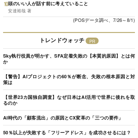
頭のいい人が話す前に考えていること
安達裕哉 著
(POSデータ調べ、7/26～8/1)
トレンドウォッチ
Sky執行役員が明かす、SFA定着失敗の【本質的原因】とは何
か
【警告】AIプロジェクトの60％が断念、失敗の根本原因と対
策は
【世界23カ国独自調査】なぜ日本はAI活用で世界に後れを取
るのか
AI時代の「顧客流出」の原因とCX変革の「三つの要件」
50％以上が失敗する「フリーアドレス」を成功させるには？