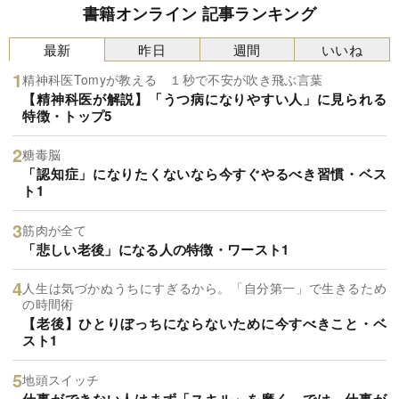
書籍オンライン 記事ランキング
最新
昨日
週間
いいね
精神科医Tomyが教える １秒で不安が吹き飛ぶ言葉
【精神科医が解説】「うつ病になりやすい人」に見られる
特徴・トップ5
糖毒脳
「認知症」になりたくないなら今すぐやるべき習慣・ベス
ト1
筋肉が全て
「悲しい老後」になる人の特徴・ワースト1
人生は気づかぬうちにすぎるから。「自分第一」で生きるため
の時間術
【老後】ひとりぼっちにならないために今すべきこと・ベ
スト1
地頭スイッチ
仕事ができない人はまず「スキル」を磨く。では、仕事が