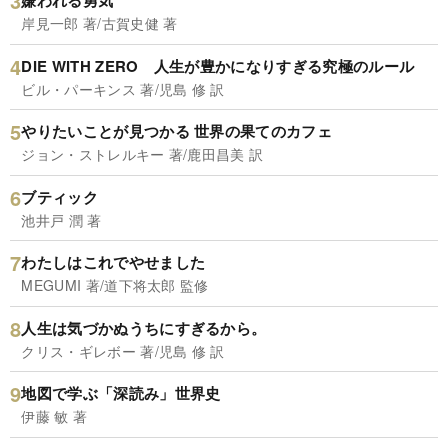
嫌われる勇気
岸見一郎 著/古賀史健 著
DIE WITH ZERO 人生が豊かになりすぎる究極のルール
ビル・パーキンス 著/児島 修 訳
やりたいことが見つかる 世界の果てのカフェ
ジョン・ストレルキー 著/鹿田昌美 訳
ブティック
池井戸 潤 著
わたしはこれでやせました
MEGUMI 著/道下将太郎 監修
人生は気づかぬうちにすぎるから。
クリス・ギレボー 著/児島 修 訳
地図で学ぶ「深読み」世界史
伊藤 敏 著