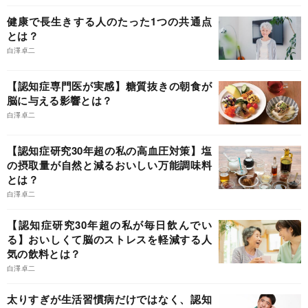
健康で長生きする人のたった1つの共通点
とは？
白澤卓二
【認知症専門医が実感】糖質抜きの朝食が
脳に与える影響とは？
白澤卓二
【認知症研究30年超の私の高血圧対策】塩
の摂取量が自然と減るおいしい万能調味料
とは？
白澤卓二
【認知症研究30年超の私が毎日飲んでい
る】おいしくて脳のストレスを軽減する人
気の飲料とは？
白澤卓二
太りすぎが生活習慣病だけではなく、認知