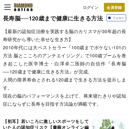
ログイン
長寿脳──120歳まで健康に生きる方法
フォロー
【最新の認知症治療を実践する脳のカリスマが30年超の長
寿研究から導いた幸せな生き方】
2010年代には大ベストセラー『100歳までボケない101の
方法 脳とこころのアンチエイジング』で100歳ブームを巻
き起こした医学博士・白澤卓二医師の自信作『長寿脳
──120歳まで健康に生きる方法』が完成。
人間の限界寿命とされる120歳まで生きる方法を提示しま
す。
現在の脳のパフォーマンスを上げて、将来寝たきりや認知
症にならずに長寿を目指す方法論が満載です。
【初耳】若いころに激しいスポーツをして
いた人の認知症リスク【書籍オンライン編