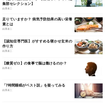
集部セレクション】
白澤卓二
足りていますか？ 病気予防効果の高い栄養
素とは
白澤卓二
【認知症専門医】がすすめる寝かせ玄米の
作り方
白澤卓二
【糖質ゼロ】の食事で脳は働けるのか？
白澤卓二
「7時間睡眠がベスト説」を疑ってみる
白澤卓二