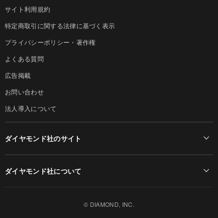
サイト利用規約
特定商取引に関する法律に基づく表示
プライバシーポリシー・著作権
よくある質問
広告掲載
お問い合わせ
法人導入について
ダイヤモンド社のサイト
Diamond Online(English)
ダイヤモンド社について
週刊ダイヤモンド
ダイヤモンド社TOP
DIAMONDハーバード・ビジネス・レビュー
© DIAMOND, INC.
会社概要
ダイヤモンドZAi（デジタル版）