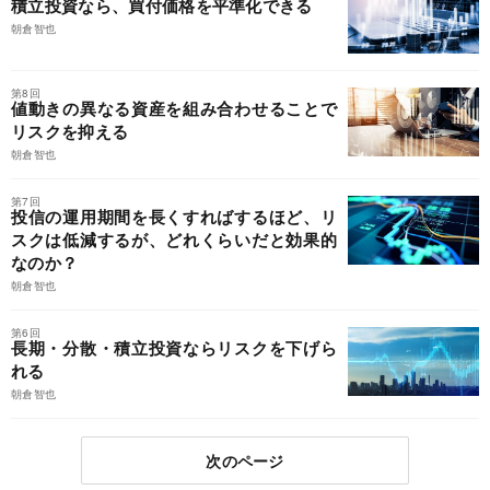
積立投資なら、買付価格を平準化できる
朝倉智也
第8回
値動きの異なる資産を組み合わせることで
リスクを抑える
朝倉智也
第7回
投信の運用期間を長くすればするほど、リ
スクは低減するが、どれくらいだと効果的
なのか？
朝倉智也
第6回
長期・分散・積立投資ならリスクを下げら
れる
朝倉智也
次のページ