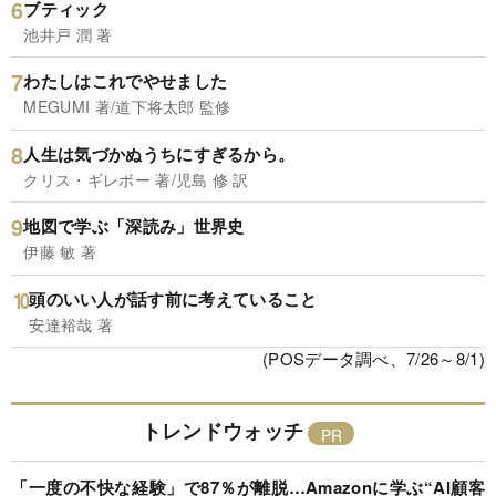
ブティック
池井戸 潤 著
わたしはこれでやせました
MEGUMI 著/道下将太郎 監修
人生は気づかぬうちにすぎるから。
クリス・ギレボー 著/児島 修 訳
地図で学ぶ「深読み」世界史
伊藤 敏 著
頭のいい人が話す前に考えていること
安達裕哉 著
(POSデータ調べ、7/26～8/1)
トレンドウォッチ
「一度の不快な経験」で87％が離脱…Amazonに学ぶ“AI顧客