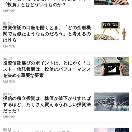
「投資」とはどういうものか？
朝倉智也
第12回
投資信託の口座を開くとき、「どの金融機
関でも似たようなものだろう」と考えるの
はＮＧ
朝倉智也
第11回
投資信託選びのポイントは、とにかく「コ
スト」信託報酬は、投信のパフォーマンス
を決める重要な要素
朝倉智也
第10回
投信の積立投資は、株価が値下がりすれば
するほど、たくさん買えるうれしい投資法
だった！
朝倉智也
第9回