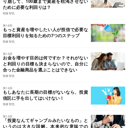
り崩して、100歳まで資産を枯渇させない
ために必要な利回りは？
朝倉智也
第16回
もっと資産を増やしたい人が投信で必要な
目標利回りを知るための7つのステップ
朝倉智也
第15回
お金を増やす目的は何ですか？それがない
と利回りの目標も決まらないので、自分に
合った金融商品を選ぶことはできない
朝倉智也
第14回
もしあなたに長期の目標がないなら、投資
信託に手を出してはいけない！
朝倉智也
第13回
「投資なんてギャンブルみたいなもの」と
いうのは大きな誤解。本来的な意味での