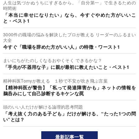
人生は気づかぬうちにすぎるから。「自分第一」で生きるための
時間術
「本当に幸せになりたい」なら、今すぐやめた方がいいこ
と・ベスト1
3000件の職場の悩みを解決したプロが教える リーダーのふるまい
大全
今すぐ「職場を辞めた方がいい人」の特徴・ワースト1
まいにちがたのしくなるおやくそく できるかな？
「手先が不器用な子」に親が最初に教えたいこと・ベスト1
精神科医Tomyが教える １秒で不安が吹き飛ぶ言葉
【精神科医が警告】「私って発達障害かも」ネットの情報を
鵜呑みにして自己診断するキケンな罠
頭のいい人だけが解ける論理的思考問題
「考え抜く力のある子ども」だけが解ける、“たった1つの問
い”とは？
最新記事一覧