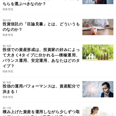
ちらを選ぶべきなのか？
朝倉智也
第20回
投資信託の「目論見書」とは、どういうも
のなのか？
朝倉智也
第19回
投信での資産形成は、投資家の好みによっ
て大きく4タイプに分かれる―積極運用、
バランス運用、安定運用、あなたはどのタ
イプ？
朝倉智也
第18回
投信の運用パフォーマンスは、資産配分で
決まる！
朝倉智也
第17回
積み上げた資産を運用しながら少しずつ取