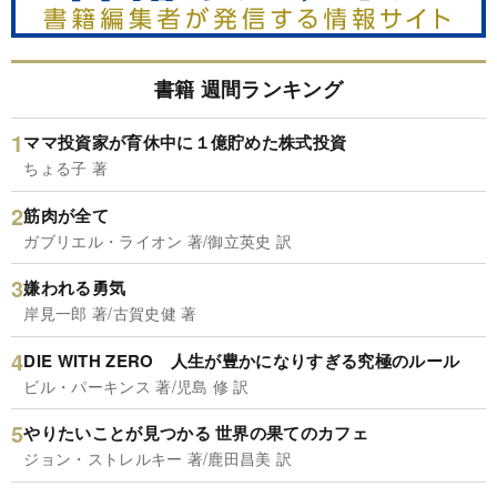
書籍 週間ランキング
ママ投資家が育休中に１億貯めた株式投資
ちょる子 著
筋肉が全て
ガブリエル・ライオン 著/御立英史 訳
嫌われる勇気
岸見一郎 著/古賀史健 著
DIE WITH ZERO 人生が豊かになりすぎる究極のルール
ビル・パーキンス 著/児島 修 訳
やりたいことが見つかる 世界の果てのカフェ
ジョン・ストレルキー 著/鹿田昌美 訳