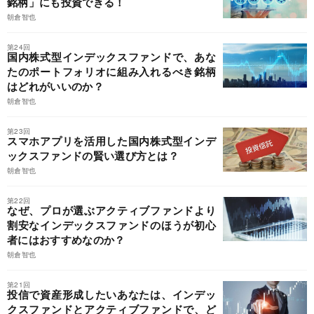
銘柄」にも投資できる！
朝倉智也
第24回
国内株式型インデックスファンドで、あな
たのポートフォリオに組み入れるべき銘柄
はどれがいいのか？
朝倉智也
第23回
スマホアプリを活用した国内株式型インデ
ックスファンドの賢い選び方とは？
朝倉智也
第22回
なぜ、プロが選ぶアクティブファンドより
割安なインデックスファンドのほうが初心
者にはおすすめなのか？
朝倉智也
第21回
投信で資産形成したいあなたは、インデッ
クスファンドとアクティブファンドで、ど