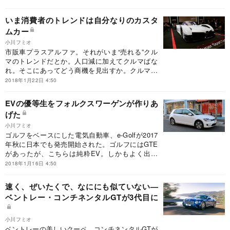
を排した2.2リッターディーゼルエンジン搭載。
いま消費者のトレンドは自分なりのカスタ
ムカー
小川フミオ
市販車プラスアルファ。それがいま“売れる”クル
マのトレンドだとか。人口減に加えてクルマばな
れ。そこにあってどう商機を見出すか。クルマメ
ーカーの戦略を見るいいチャンスが東京オートサ
2018年1月22日 4:50
ロンなのだ。
EVの優等生をフォルクスワーゲンが作りあ
げた
小川フミオ
ゴルフをベースにした電気自動車、e-Golfが2017
年秋に日本でも発売開始された。ゴルフにはGTE
があったが、こちらは純粋EV。しかもよく出来
ている。
2018年1月16日 4:50
速く、ぜいたくで、なににも似ていない—
ベントレー・コンチネンタルGTが3代目に
小川フミオ
ベントレーの美しいクーペ、コンチネンタルGTが