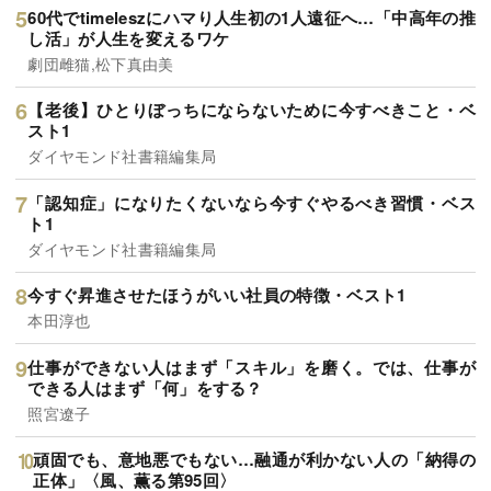
60代でtimeleszにハマり人生初の1人遠征へ…「中高年の推
し活」が人生を変えるワケ
劇団雌猫,松下真由美
【老後】ひとりぼっちにならないために今すべきこと・ベ
スト1
ダイヤモンド社書籍編集局
「認知症」になりたくないなら今すぐやるべき習慣・ベス
ト1
ダイヤモンド社書籍編集局
今すぐ昇進させたほうがいい社員の特徴・ベスト1
本田淳也
仕事ができない人はまず「スキル」を磨く。では、仕事が
できる人はまず「何」をする？
照宮遼子
頑固でも、意地悪でもない…融通が利かない人の「納得の
正体」〈風、薫る第95回〉