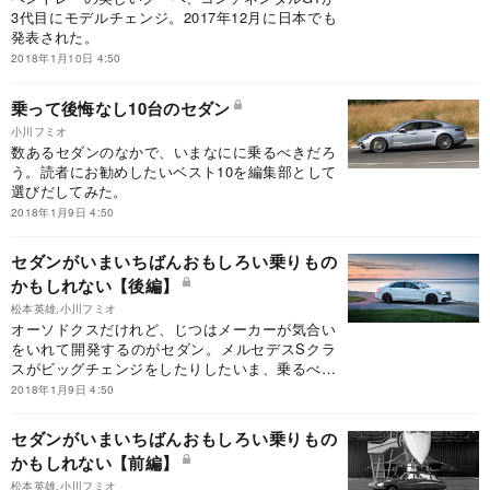
3代目にモデルチェンジ。2017年12月に日本でも
発表された。
2018年1月10日 4:50
乗って後悔なし10台のセダン
小川フミオ
数あるセダンのなかで、いまなにに乗るべきだろ
う。読者にお勧めしたいベスト10を編集部として
選びだしてみた。
2018年1月9日 4:50
セダンがいまいちばんおもしろい乗りもの
かもしれない【後編】
松本英雄,小川フミオ
オーソドクスだけれど、じつはメーカーが気合い
をいれて開発するのがセダン。メルセデスSクラ
スがビッグチェンジをしたりしたいま、乗るべき
クルマの最右翼はセダンなのだ。
2018年1月9日 4:50
セダンがいまいちばんおもしろい乗りもの
かもしれない【前編】
松本英雄,小川フミオ