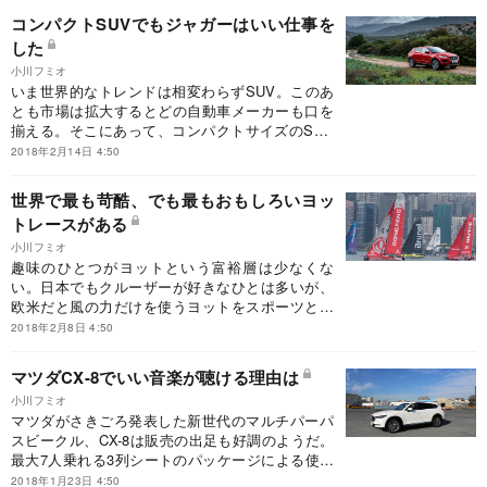
コンパクトSUVでもジャガーはいい仕事を
した
小川フミオ
いま世界的なトレンドは相変わらずSUV。このあ
とも市場は拡大するとどの自動車メーカーも口を
揃える。そこにあって、コンパクトサイズのSUV
に注目が集まる。ジャガーカーズが2017年後半に
2018年2月14日 4:50
発表したE-PACEは全長4.4メートルというコンパ
クトな車体サイズの新型SUVだ。
世界で最も苛酷、でも最もおもしろいヨッ
トレースがある
小川フミオ
趣味のひとつがヨットという富裕層は少なくな
い。日本でもクルーザーが好きなひとは多いが、
欧米だと風の力だけを使うヨットをスポーツとし
て楽しむひとも少なくない。観戦するスポーツと
2018年2月8日 4:50
してもヨットレースの人気はかなり高い。もっと
も有名なレースは3つと言われ、オリンピック、
マツダCX-8でいい音楽が聴ける理由は
アメリカズカップ、そしてボルボオーシャンレー
小川フミオ
スだ。
マツダがさきごろ発表した新世代のマルチパーパ
スビークル、CX-8は販売の出足も好調のようだ。
最大7人乗れる3列シートのパッケージによる使い
勝手のよさと、燃費にすぐれると同時にいやな音
2018年1月23日 4:50