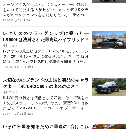
オーソドクスだけれど、じつはメーカーが気合い
をいれて開発するのがセダン。メルセデスSクラ
スがビッグチェンジをしたりしたいま、乗るべき
クルマの最右翼はセダンなのだ。
2018年1月5日 4:50
レクサスのフラッグシップに乗った—
LS500hは洗練された最高級ハイブリッド
小川フミオ
レクサスの最上級セダン、LSがフルモデルチェン
ジし2017年10月19日に発売された。そして12月
に待ちに待ったプレス向け試乗会が開催された。
2017年12月27日 4:50
大切なのはブランドの主張と製品のキャラ
クター「ボルボXC60」の出来のよさ
小川フミオ
SUVの売れ行きは依然として好調。そこで気を吐
くのがスウェーデンのボルボだ。新型XC60はさ
きごろ「2017-2018 日本カー・オブ・ザ・イヤ
ー」も受賞した。
2017年12月22日 4:50
いまの米国を知るために最適の1台はこれ