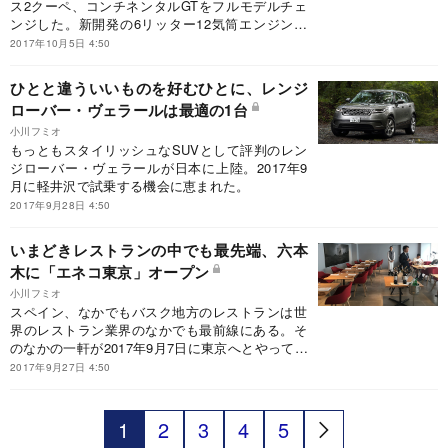
ス2クーペ、コンチネンタルGTをフルモデルチェ
ンジした。新開発の6リッター12気筒エンジン搭
載で、質感もぐっと向上したのが特徴だという。
2017年10月5日 4:50
ひとと違ういいものを好むひとに、レンジ
ローバー・ヴェラールは最適の1台
小川フミオ
もっともスタイリッシュなSUVとして評判のレン
ジローバー・ヴェラールが日本に上陸。2017年9
月に軽井沢で試乗する機会に恵まれた。
2017年9月28日 4:50
いまどきレストランの中でも最先端、六本
木に「エネコ東京」オープン
小川フミオ
スペイン、なかでもバスク地方のレストランは世
界のレストラン業界のなかでも最前線にある。そ
のなかの一軒が2017年9月7日に東京へとやってき
た。
2017年9月27日 4:50
1
2
3
4
5