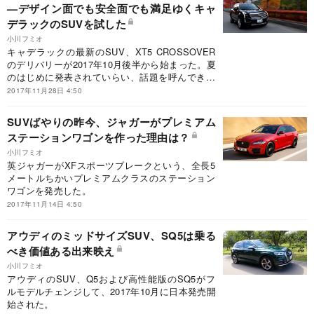
—デザイン面でも安全面でも満足ゆくキャ
デラックのSUVを試した
小川フミオ
キャデラックの最新のSUV、XT5 CROSSOVER
のデリバリーが2017年10月後半から始まった。夏
のはじめに発表されていらい、話題を呼んできた
モデルだけに、実際の試乗には興味しんしんで臨
2017年11月28日 4:50
んだ。
SUVばやりの昨今、ジャガーがプレミアム
ステーションワゴンを作った理由は？
小川フミオ
英ジャガーがXFスポーツブレークという、全長5
メートルちかいプレミアムクラスのステーション
ワゴンを発売した。
2017年11月14日 4:50
アウディのミッドサイズSUV、SQ5は乗る
べき価値ある出来映え
小川フミオ
アウディのSUV、Q5および高性能版のSQ5がフ
ルモデルチェンジして、2017年10月に日本発売開
始された。