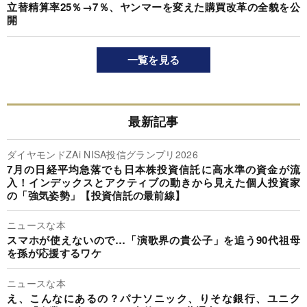
立替精算率25％→7％、ヤンマーを変えた購買改革の全貌を公
開
一覧を見る
最新記事
ダイヤモンドZAi NISA投信グランプリ2026
7月の日経平均急落でも日本株投資信託に高水準の資金が流
入！インデックスとアクティブの動きから見えた個人投資家
の「強気姿勢」【投資信託の最前線】
ニュースな本
スマホが使えないので…「演歌界の貴公子」を追う90代祖母
を孫が応援するワケ
ニュースな本
え、こんなにあるの？パナソニック、りそな銀行、ユニク