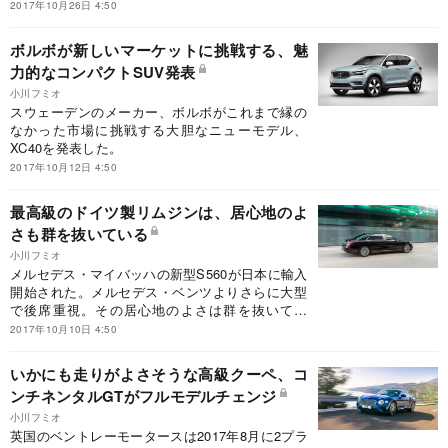
2017年10月26日 4:50
ボルボが新しいマーケットに挑戦する、魅
力的なコンパクトSUV発表
小川フミオ
スウェーデンのメーカー、ボルボがこれまで縁の
なかった市場に挑戦する大胆なニューモデル、
XC40を発表した。
2017年10月12日 4:50
最高級のドイツ製リムジンは、居心地のよ
さも群を抜いている
小川フミオ
メルセデス・マイバッハの新型S560が日本に輸入
開始された。メルセデス・ベンツよりさらに大型
で後席重視。その居心地のよさは群を抜いてい
る。
2017年10月10日 4:50
いかにも走りがよさそうな高級クーペ、コ
ンチネンタルGTがフルモデルチェンジ
小川フミオ
英国のベントレーモータースは2017年8月に2プラ