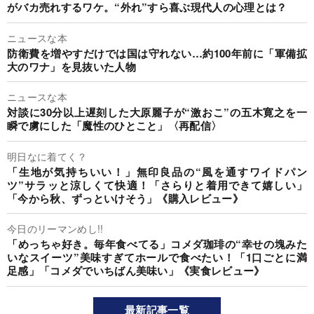
がバカ売れするワケ。“外れ”すら喜ぶ現代人の心理とは？
ニュースな本
防衛費を増やすだけでは国は守れない…約100年前に「軍備拡
大のワナ」を見抜いた人物
ニュースな本
対談に30分以上遅刻した大原麗子が“激おこ”の五木寛之を一
瞬で虜にした「魔性のひとこと」〈再配信〉
明日なに着てく？
「生地が気持ちいい！」無印良品の“風を通すワイドパン
ツ”サラッと涼しくて快適！「さらりと着用できて嬉しい」
「今から秋、ずっといけそう」《購入レビュー》
今日のリーマンめし!!
「めっちゃ好き。毎年食べてる」コメダ珈琲の“幸せの塊みた
いなスイーツ”美味すぎてホールで食べたい！「1口ごとに満
足感」「コメダでいちばん美味い」《実食レビュー》
最新記事一覧