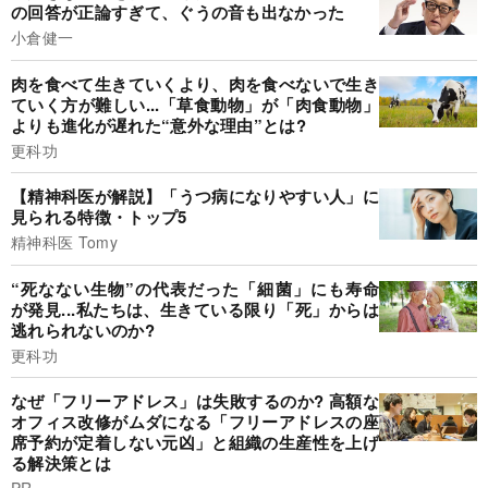
の回答が正論すぎて、ぐうの音も出なかった
小倉健一
肉を食べて生きていくより、肉を食べないで生き
ていく方が難しい...「草食動物」が「肉食動物」
よりも進化が遅れた“意外な理由”とは?
更科功
【精神科医が解説】「うつ病になりやすい人」に
見られる特徴・トップ5
精神科医 Tomy
“死なない生物”の代表だった「細菌」にも寿命
が発見...私たちは、生きている限り「死」からは
逃れられないのか?
更科功
なぜ「フリーアドレス」は失敗するのか? 高額な
オフィス改修がムダになる「フリーアドレスの座
席予約が定着しない元凶」と組織の生産性を上げ
る解決策とは