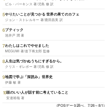
ビル・パーキンス 著/児島 修 訳
やりたいことが見つかる 世界の果てのカフェ
ジョン・ストレルキー 著/鹿田昌美 訳
ブティック
池井戸 潤 著
わたしはこれでやせました
MEGUMI 著/道下将太郎 監修
人生は気づかぬうちにすぎるから。
クリス・ギレボー 著/児島 修 訳
地図で学ぶ「深読み」世界史
伊藤 敏 著
頭のいい人が話す前に考えていること
安達裕哉 著
(POSデータ調べ、7/26～8/1)