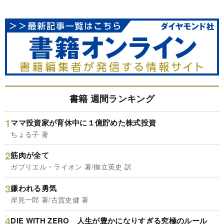
書籍 週間ランキング
ママ投資家が育休中に１億貯めた株式投資
ちょる子 著
筋肉が全て
ガブリエル・ライオン 著/御立英史 訳
嫌われる勇気
岸見一郎 著/古賀史健 著
DIE WITH ZERO 人生が豊かになりすぎる究極のルール