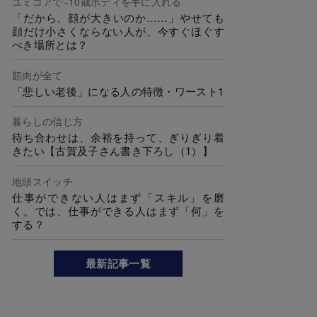
ユミコアで−10歳ボディを手に入れる
「だから、顔が大きいのか……」やせても
顔だけ小さくならない人が、今すぐほぐす
べき場所とは？
筋肉が全て
「悲しい老後」になる人の特徴・ワースト1
暮らしの信じ方
待ち合わせは、余裕を持って、ぎりぎり着
きたい【古賀及子さん書き下ろし（1）】
地頭スイッチ
仕事ができない人はまず「スキル」を磨
く。では、仕事ができる人はまず「何」を
する？
最新記事一覧