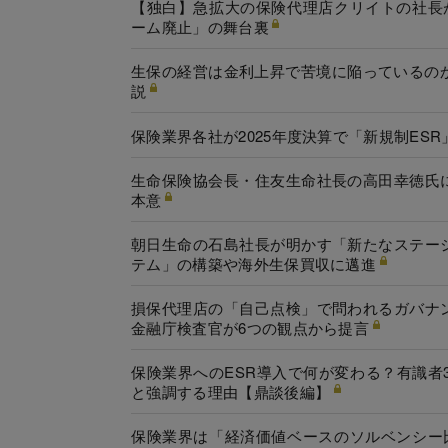
【独白】急拡大の保険代理店クリイトの社長
ーム廃止」の舞台裏
生保の経営は金利上昇で苦境に陥っているの
説
保険業界各社が2025年度決算で「新規制E
生命保険協会長・住友生命社長の高田幸徳氏
本意
朝日生命の石島社長が明かす「新たなステー
テム」の構築や海外生保買収に邁進
損保代理店の「自己点検」で問われるガバナ
金融庁検査官が6つの観点から提言
保険業界へのESR導入で何が変わる？有識者
と強調する理由【鼎談後編】
保険業界は「経済価値ベースのソルベンシー