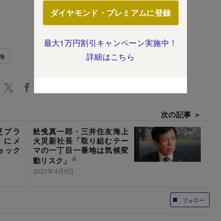
ダイヤモンド・プレミアムに登録
最大1万円割引キャンペーン実施中！
詳細はこちら
険
次の記事 ＞
更プラ
舩曵真一郎・三井住友海上
」にメ
火災新社長「取り組むテー
ョック
マの一丁目一番地は気候変
動リスク」
2021年4月5日
フォロー