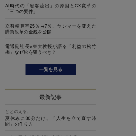
AI時代の「顧客流出」の原因とCX変革の
「三つの要件」
立替精算率25％→7％、ヤンマーを変えた
購買改革の全貌を公開
電通副社長×東大教授が語る「利益の松竹
梅」なぜ松を狙うべき？
一覧を見る
最新記事
ととのえる。
夏休みに30分だけ。「人生を立て直す時
間」の作り方