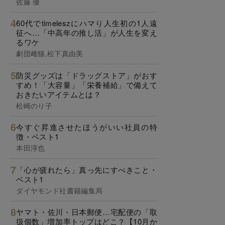
佐藤 優
60代でtimeleszにハマり人生初の1人遠
征へ…「中高年の推し活」が人生を変え
るワケ
劇団雌猫,松下真由美
防災グッズは「ドラッグストア」がおす
すめ！「大容量」「栄養補給」で備えて
おきたいアイテムとは？
松崎のり子
今すぐ昇進させたほうがいい社員の特
徴・ベスト1
本田淳也
「心が疲れたら」真っ先にすべきこと・
ベスト1
ダイヤモンド社書籍編集局
ヤマト・佐川・日本郵便…宅配便の「取
扱個数」増加率トップはどこ？【10月か