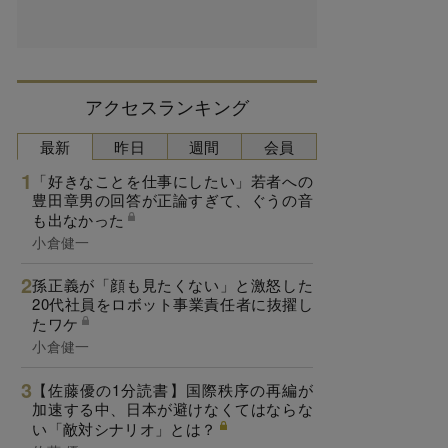
アクセスランキング
最新
昨日
週間
会員
「好きなことを仕事にしたい」若者への
豊田章男の回答が正論すぎて、ぐうの音
も出なかった
小倉健一
孫正義が「顔も見たくない」と激怒した
20代社員をロボット事業責任者に抜擢し
たワケ
小倉健一
【佐藤優の1分読書】国際秩序の再編が
加速する中、日本が避けなくてはならな
い「敵対シナリオ」とは？