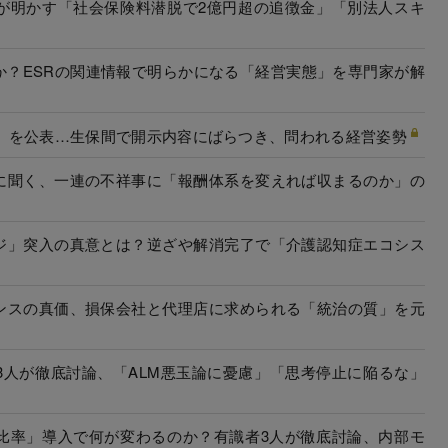
が明かす「社会保険料潜脱で2億円超の追徴金」「別法人スキ
か？ESRの関連情報で明らかになる「経営実態」を専門家が解
SR」を公表…生保間で開示内容にばらつき、問われる経営姿勢
に聞く、一連の不祥事に「報酬体系を変えれば収まるのか」の
ジ」突入の真意とは？逆ざや解消完了で「介護認知症エコシス
ンスの真価、損保会社と代理店に求められる「統治の質」を元
3人が徹底討論、「ALM悪玉論に憂慮」「思考停止に陥るな」
比率」導入で何が変わるのか？有識者3人が徹底討論、内部モ