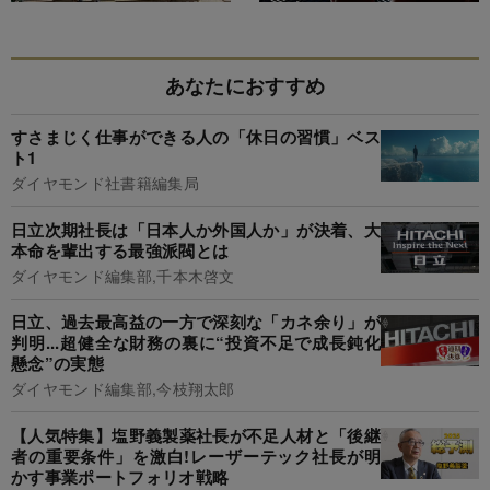
あなたにおすすめ
すさまじく仕事ができる人の「休日の習慣」ベス
ト1
ダイヤモンド社書籍編集局
日立次期社長は「日本人か外国人か」が決着、大
本命を輩出する最強派閥とは
ダイヤモンド編集部,千本木啓文
日立、過去最高益の一方で深刻な「カネ余り」が
判明...超健全な財務の裏に“投資不足で成長鈍化
懸念”の実態
ダイヤモンド編集部,今枝翔太郎
【人気特集】塩野義製薬社長が不足人材と「後継
者の重要条件」を激白!レーザーテック社長が明
かす事業ポートフォリオ戦略