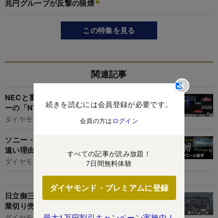
兆円グループが反撃の狼煙
この特集を見る
関連記事
NECと富士通・日立で格差歴然、電電ファミリ
続きを読むには会員登録が必要です。
ーの「NTT忠誠度」
ダイヤモンド編集部,千本木啓文
会員の方は
ログイン
ソニー・日立の「利益1兆円クラブ」にパナが程
遠い理由、“事業再編度”に歴然格差
すべての記事が読み放題！
ダイヤモンド編集部,千本木啓文
7日間無料体験
ダイヤモンド・プレミアムに登録
日立御三家を巨額買収した昭和電工、早くも「事
業切り売り」の悲惨
最大1万円割引キャンペーン実施中！
ダイヤモンド編集部,新井美江子