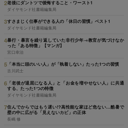
老後にダントツで後悔すること・ワースト1
ダイヤモンド社書籍編集局
すさまじく仕事ができる人の「休日の習慣」ベスト1
ダイヤモンド社書籍編集局
暴行・暴言を繰り返していた非行少年→教官が気づけなか
った「ある特徴」【マンガ】
宮口幸治
「本当に頭のいい人」が「執着しない」たった1つの習慣
古川武士
「老後が退屈になる人」と「お金を増やせない人」に共通
する、たった1つの特徴
ダイヤモンド社書籍編集局
住んでからではもう遅い!?高性能な家ほど危ない…酷暑で
壁の中に広がる「見えないカビ」の正体
長嶋 修