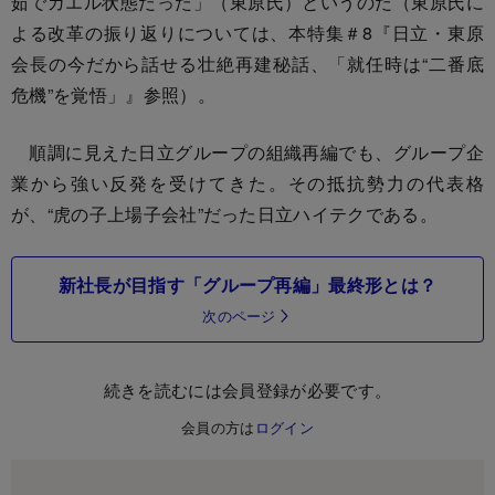
茹でガエル状態だった」（東原氏）というのだ（東原氏に
よる改革の振り返りについては、本特集＃8『日立・東原
会長の今だから話せる壮絶再建秘話、「就任時は“二番底
危機”を覚悟」』参照）。
順調に見えた日立グループの組織再編でも、グループ企
業から強い反発を受けてきた。その抵抗勢力の代表格
が、“虎の子上場子会社”だった日立ハイテクである。
新社長が目指す「グループ再編」最終形とは？
次のページ
続きを読むには会員登録が必要です。
会員の方は
ログイン