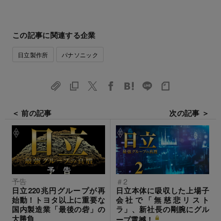
この記事に関連する企業
日立製作所
パナソニック
＜ 前の記事
次の記事 ＞
予告
＃2
日立220兆円グループが再
日立本体に吸収した上場子
始動！トヨタ以上に重要な
会社で「無慈悲リスト
国内製造業「最後の砦」の
ラ」、新社長の剛腕にグル
大勝負
ープ震撼！