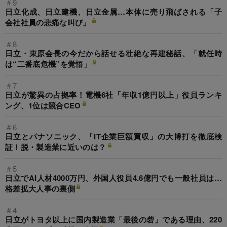
＃9
日立化成、日立建機、日立金属…本体に売り飛ばされる「子
会社社員の悲痛な叫び」
＃8
日立・東原会長の今だから話せる壮絶な再建秘話、「就任時
は“二番底危機”を覚悟」
＃7
日立が驚異の占拠率！電機6社「年収1億円以上」役員ランキ
ング、1位は競合CEO
＃6
日立とパナソニック、「IT企業巨額買収」の大博打を徹底検
証！脱・製造業に近いのは？
＃5
日立でAI人材4000万円、外国人役員4.6億円でも一般社員は…
格差拡大人事の裏側
＃4
日立がトヨタ以上に国内製造業「最後の砦」である理由、220