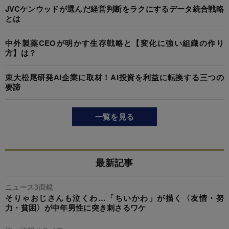
JVCケンウッドが選んだ経営判断をラクにするデータ統合戦略
とは
中外製薬CEOが明かす生存戦略と【変化に強い組織の作り
方】は？
東大松尾研発AI企業に取材！AI投資を利益に転換する三つの
要諦
一覧を見る
最新記事
ニュース3面鏡
そりゃおじさんも泣くわ…「ちいかわ」が描く〈友情・努
力・貧困〉が中年男性に突き刺さるワケ