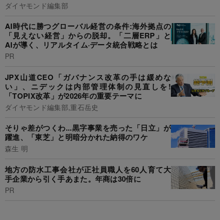
ダイヤモンド編集部
AI時代に勝つグローバル経営の条件:海外拠点の
「見えない経営」からの脱却。「二層ERP」と
AIが導く、リアルタイム·データ統合戦略とは
PR
JPX山道CEO「ガバナンス改革の手は緩めな
い」、ニデックは内部管理体制の見直しを!
「TOPIX改革」が2026年の重要テーマに
ダイヤモンド編集部,重石岳史
そりゃ差がつくわ...黒字事業を売った「日立」が
躍進、「東芝」と明暗分かれた納得のワケ
森生 明
地方の防水工事会社が正社員職人を60人育て大
手企業から引く手あまた。年商は30倍に
PR