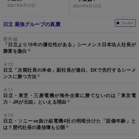
2021年9月13日
2021年9月13日
日立 最強グループの真贋
フォロー
番外編
「日立より15年の優位性がある」シーメンス日本法人社長が
勝算を激白
＃12
日立「次期社長の本命」副社長が激白、DXで先行するシーメ
ンスに勝つ方法
＃11
日立・東芝・三菱電機が海外企業に勝てないのは「東京電
力・JRが元凶」といえる理由
＃10
日立・ソニーvs負け組電機4社の明暗分けた「設備年齢」と
は？歴代社長の通信簿も公開