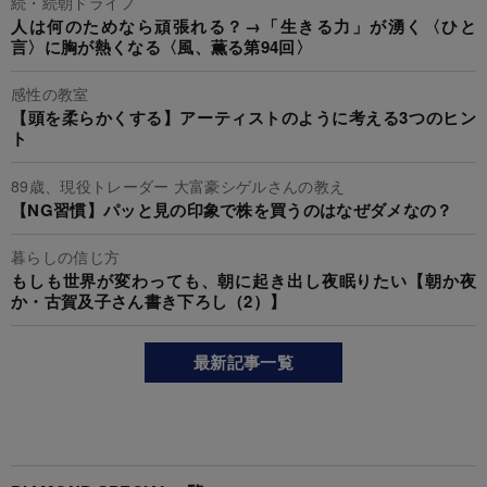
続・続朝ドライフ
人は何のためなら頑張れる？→「生きる力」が湧く〈ひと
言〉に胸が熱くなる〈風、薫る第94回〉
感性の教室
【頭を柔らかくする】アーティストのように考える3つのヒン
ト
89歳、現役トレーダー 大富豪シゲルさんの教え
【NG習慣】パッと見の印象で株を買うのはなぜダメなの？
暮らしの信じ方
もしも世界が変わっても、朝に起き出し夜眠りたい【朝か夜
か・古賀及子さん書き下ろし（2）】
最新記事一覧