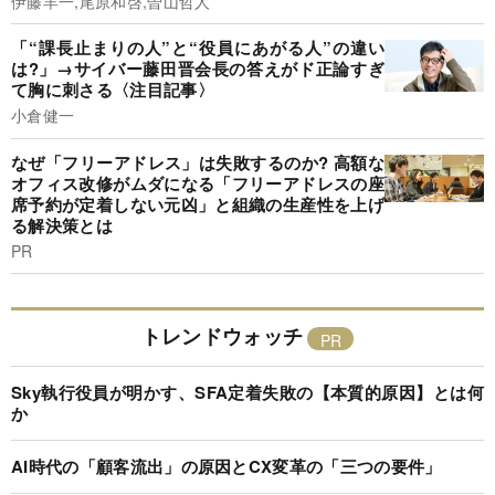
伊藤羊一,尾原和啓,曽山哲人
「“課長止まりの人”と“役員にあがる人”の違い
は?」→サイバー藤田晋会長の答えがド正論すぎ
て胸に刺さる〈注目記事〉
小倉健一
なぜ「フリーアドレス」は失敗するのか? 高額な
オフィス改修がムダになる「フリーアドレスの座
席予約が定着しない元凶」と組織の生産性を上げ
る解決策とは
PR
トレンドウォッチ
Sky執行役員が明かす、SFA定着失敗の【本質的原因】とは何
か
AI時代の「顧客流出」の原因とCX変革の「三つの要件」