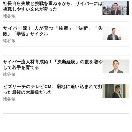
社長自ら失敗と挑戦を重ねるから、サイバーには
挑戦しやすい文化が育った
蛯谷敏
サイバー流！ 人が育つ「抜擢」「決断」「失
敗」「学習」サイクル
蛯谷敏
サイバー流人材育成術！「決断経験」の数を増や
して若手を育てる
蛯谷敏
ビズリーチのテレビCM、窮地に追い込まれて打
った最後の大勝負だった
蛯谷敏