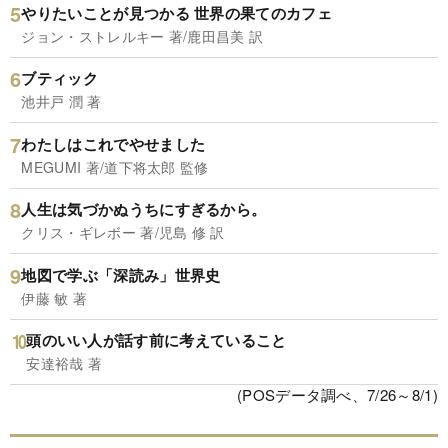
やりたいことが見つかる 世界の果てのカフェ
ジョン・ストレルキー 著/鹿田昌美 訳
ブティック
池井戸 潤 著
わたしはこれでやせました
MEGUMI 著/道下将太郎 監修
人生は気づかぬうちにすぎるから。
クリス・ギレボー 著/児島 修 訳
地図で学ぶ「深読み」世界史
伊藤 敏 著
頭のいい人が話す前に考えていること
安達裕哉 著
(POSデータ調べ、7/26～8/1)