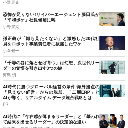
小野展克
恐怖が足りない!サイバーエージェント藤田氏が
「平和ボケ」社長候補に喝
小野展克
孫正義が「顔も見たくない」と激怒した20代社
員をロボット事業責任者に抜擢したワケ
小倉健一
「千尋の谷に落とせば育つ」は幻想、次世代リー
ダーの覚悟を引き出す3つの鍵
河島 慎
AI時代に勝つグローバル経営の条件:海外拠点の
「見えない経営」からの脱却。「二層ERP」と
AIが導く、リアルタイム·データ統合戦略とは
PR
AI時代に「存在感が薄まるリーダー」と「慕われ
て結果を出せるリーダー」の決定的な違い