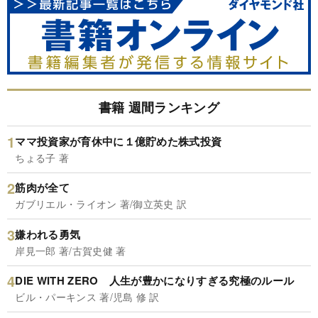
書籍 週間ランキング
ママ投資家が育休中に１億貯めた株式投資
ちょる子 著
筋肉が全て
ガブリエル・ライオン 著/御立英史 訳
嫌われる勇気
岸見一郎 著/古賀史健 著
DIE WITH ZERO 人生が豊かになりすぎる究極のルール
ビル・パーキンス 著/児島 修 訳