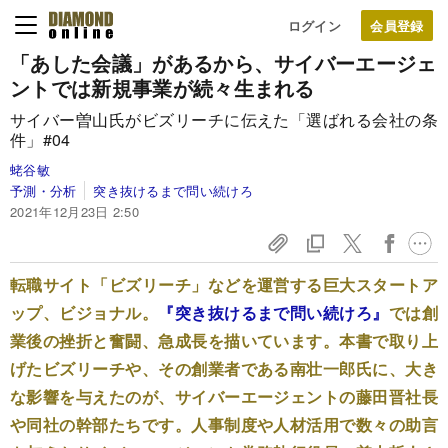
ログイン
「あした会議」があるから、サイバーエージェ
ントでは新規事業が続々生まれる
サイバー曽山氏がビズリーチに伝えた「選ばれる会社の条
件」#04
蛯谷敏
予測・分析
突き抜けるまで問い続けろ
2021年12月23日 2:50
転職サイト「ビズリーチ」などを運営する巨大スタートア
ップ、ビジョナル。
『突き抜けるまで問い続けろ』
では創
業後の挫折と奮闘、急成長を描いています。本書で取り上
げたビズリーチや、その創業者である南壮一郎氏に、大き
な影響を与えたのが、サイバーエージェントの藤田晋社長
や同社の幹部たちです。人事制度や人材活用で数々の助言