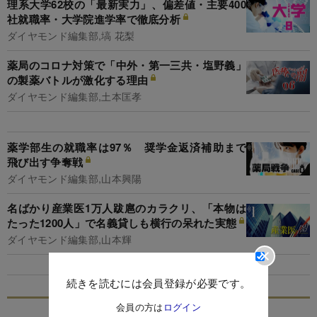
理系大学62校の「最新実力」、偏差値・主要400
社就職率・大学院進学率で徹底分析
ダイヤモンド編集部,塙 花梨
薬局のコロナ対策で「中外・第一三共・塩野義」
の製薬バトルが激化する理由
ダイヤモンド編集部,土本匡孝
薬学部生の就職率は97％ 奨学金返済補助まで
飛び出す争奪戦
ダイヤモンド編集部,山本興陽
名ばかり産業医1万人跋扈のカラクリ、「本物は
たった1200人」で名義貸しも横行の呆れた実態
ダイヤモンド編集部,山本輝
続きを読むには会員登録が必要です。
会員の方は
ログイン
特集