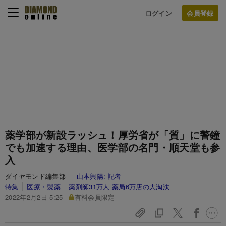
ログイン
薬学部が新設ラッシュ！厚労省が「質」に警鐘
でも加速する理由、医学部の名門・順天堂も参
入
ダイヤモンド編集部
山本興陽:
記者
特集
医療・製薬
薬剤師31万人 薬局6万店の大淘汰
2022年2月2日 5:25
有料会員限定