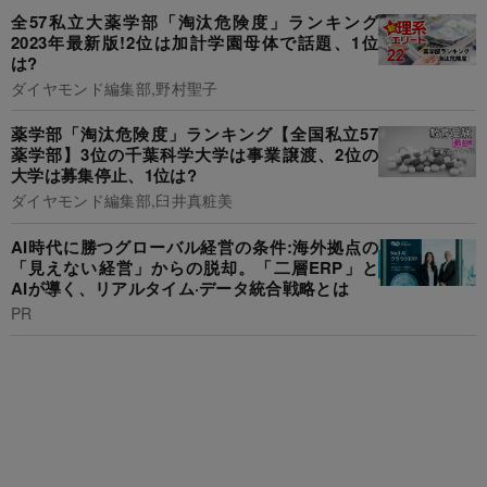
全57私立大薬学部「淘汰危険度」ランキング
2023年最新版!2位は加計学園母体で話題、1位
は?
ダイヤモンド編集部,野村聖子
薬学部「淘汰危険度」ランキング【全国私立57
薬学部】3位の千葉科学大学は事業譲渡、2位の
大学は募集停止、1位は?
ダイヤモンド編集部,臼井真粧美
AI時代に勝つグローバル経営の条件:海外拠点の
「見えない経営」からの脱却。「二層ERP」と
AIが導く、リアルタイム·データ統合戦略とは
PR