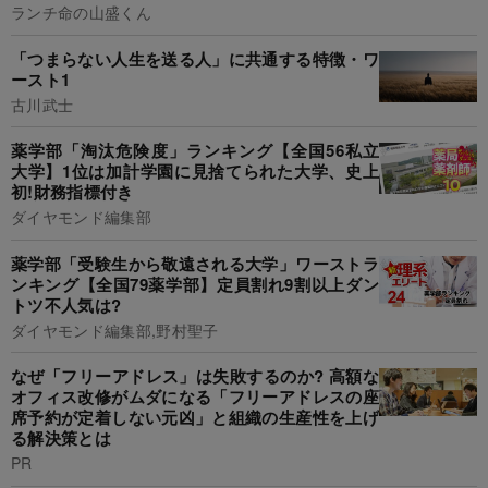
ランチ命の山盛くん
「つまらない人生を送る人」に共通する特徴・ワ
ースト1
古川武士
薬学部「淘汰危険度」ランキング【全国56私立
大学】1位は加計学園に見捨てられた大学、史上
初!財務指標付き
ダイヤモンド編集部
薬学部「受験生から敬遠される大学」ワーストラ
ンキング【全国79薬学部】定員割れ9割以上ダン
トツ不人気は?
ダイヤモンド編集部,野村聖子
なぜ「フリーアドレス」は失敗するのか? 高額な
オフィス改修がムダになる「フリーアドレスの座
席予約が定着しない元凶」と組織の生産性を上げ
る解決策とは
PR