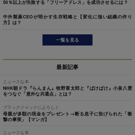
50％以上が失敗する「フリーアドレス」を成功させるには？
中外製薬CEOが明かす生存戦略と【変化に強い組織の作り
方】は？
一覧を見る
最新記事
ニュースな本
NHK朝ドラ『らんまん』牧野富太郎と『ばけばけ』小泉八雲
をつなぐ「意外な共通点」とは？
ブラックジャックによろしく
母親が多額の現金をプレゼント→断る息子に告げられた「衝
撃の事実」【マンガ】
ニュースな本