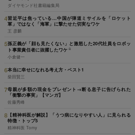
ダイヤモンド社書籍編集局
習近平は焦っている…中国が弾道ミサイルを「ロケット
軍」ではなく「海軍」に撃たせた切実なワケ
王 彦麟
孫正義が「顔も見たくない」と激怒した20代社員をロボッ
ト事業責任者に抜擢したワケ
小倉健一
本当に幸せになれる考え方・ベスト1
柴田賢三
母親が多額の現金をプレゼント→断る息子に告げられた
「衝撃の事実」【マンガ】
佐藤秀峰
【精神科医が解説】「うつ病になりやすい人」に見られる
特徴・トップ5
精神科医 Tomy