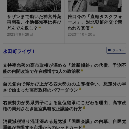
サザンまで動いた神宮外苑
箝口令の「直轄タスクフォ
再開発、小池都知事は再び
ース」、対北朝鮮外交で問
どんでん返し？
われる真価
2023年9月29日
2023年10月20日
永田町ライヴ！
フォロー
支持率急落の高市政権が深める「維新傾斜」の代償、予測不
能の内閣改造で存在感増す2人の政治家
自民党内で浮かび上がる四大勢力の主導権争い、想定外の早
さで始まった高市政権のパワーダウン
右派勢力が男系男子による皇位継承にこだわる理由、高市政
権の周到さなき皇室典範改正議論の行方
消費減税巡り混迷深める超党派「国民会議」の内幕、自民党
重鎮が危惧する市場からのレッドカード