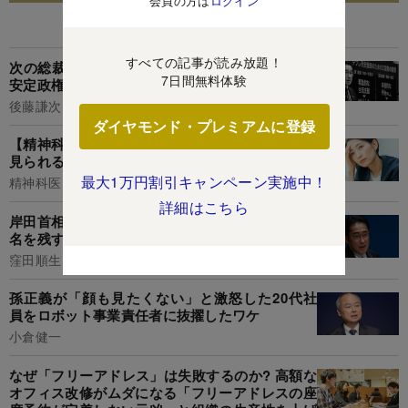
会員の方は
ログイン
あなたにおすすめ
すべての記事が読み放題！
次の総裁にふさわしいのは誰?奇妙な「低支持率
7日間無料体験
安定政権」の内実
後藤謙次
ダイヤモンド・プレミアムに登録
【精神科医が解説】「うつ病になりやすい人」に
見られる特徴・トップ5
最大1万円割引キャンペーン実施中！
精神科医 Tomy
詳細はこちら
岸田首相、ここは「やけくそ消費減税」で歴史に
名を残すのはどうでしょう?
窪田順生
孫正義が「顔も見たくない」と激怒した20代社
員をロボット事業責任者に抜擢したワケ
小倉健一
なぜ「フリーアドレス」は失敗するのか? 高額な
オフィス改修がムダになる「フリーアドレスの座