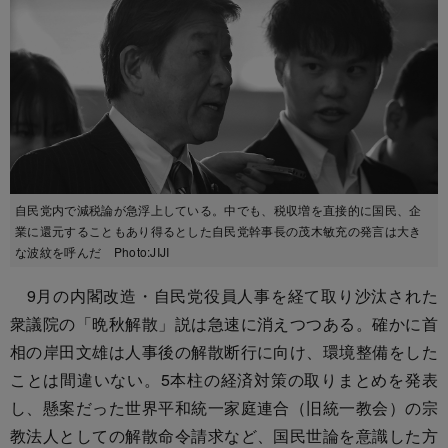
自民党内で減税論が急浮上している。中でも、税収増を直接的に国民、企
業に還元することもあり得るとした自民党幹事長の茂木敏充の発言は大き
な波紋を呼んだ Photo:JIJI
9月の内閣改造・自民党役員人事を経て取り沙汰された
衆議院の「晩秋解散」説は急速に消えつつある。確かに首
相の岸田文雄は人事後の解散断行に向け、環境整備をした
ことは間違いない。5本柱の経済対策の取りまとめを発表
し、懸案だった世界平和統一家庭連合（旧統一教会）の宗
教法人としての解散命令請求など、国民世論を意識した方