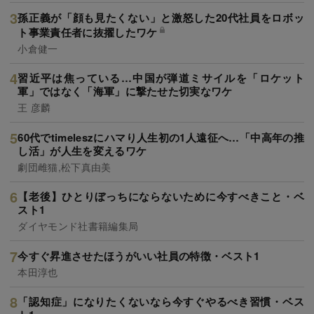
孫正義が「顔も見たくない」と激怒した20代社員をロボッ
ト事業責任者に抜擢したワケ
小倉健一
習近平は焦っている…中国が弾道ミサイルを「ロケット
軍」ではなく「海軍」に撃たせた切実なワケ
王 彦麟
60代でtimeleszにハマり人生初の1人遠征へ…「中高年の推
し活」が人生を変えるワケ
劇団雌猫,松下真由美
【老後】ひとりぼっちにならないために今すべきこと・ベ
スト1
ダイヤモンド社書籍編集局
今すぐ昇進させたほうがいい社員の特徴・ベスト1
本田淳也
「認知症」になりたくないなら今すぐやるべき習慣・ベス