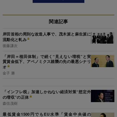
関連記事
岸田首相の周到な改造人事で、茂木派と麻生派に
流動化と軋み
後藤謙次
「岸田＝植田体制」で続く“見えない増税”と実
質賃金低下、アベノミクス踏襲の先の最悪シナリ
オ
金子 勝
「インフレ税」加速しかねない経済対策“想定外
の増収”の正体
森信茂樹
最低賃金1500円でもEU水準「賃金中央値の