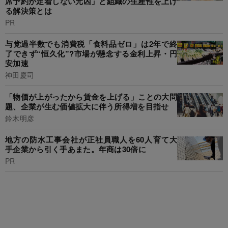
席予約が定着しない元凶」と組織の生産性を上げ
る解決策とは
PR
与党過半数でも消費税「食料品ゼロ」は2年で終
了できず“恒久化”?市場が懸念する金利上昇・円
安加速
神田慶司
「物価が上がったから賃金を上げる」ことの大問
題、企業が生む価値拡大に伴う所得増を目指せ
鈴木明彦
地方の防水工事会社が正社員職人を60人育て大
手企業から引く手あまた。年商は30倍に
PR