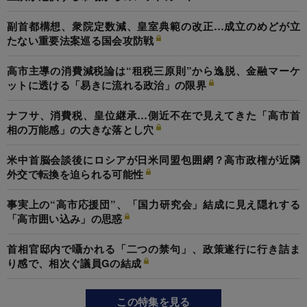
副首都構想、衆院定数減、皇室典範の改正…成立のめどが立
たない重要法案巡る国会攻防戦
高市主導の消費減税論は“租税三原則”から逸脱、金融マーケ
ットに透ける「易きに流れる政治」の限界
ナフサ、消費税、皇位継承…側近不在で見えてきた「高市首
相の万能感」の大きな落とし穴
米中首脳会談後にロシアが日米同盟包囲網？高市政権が近隣
外交で転換を迫られる可能性
事実上の“高市応援団”、「国力研究会」結成に見え隠れする
「高市囲い込み」の思惑
首相官邸内で囁かれる「二つの禁句」、政策遂行に行き詰ま
り感で、相次ぐ議員Gの結成
この特集を見る