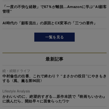
「一度の不快な経験」で87％が離脱…Amazonに学ぶ“AI顧客
管理”
AI時代の「顧客流出」の原因とCX変革の「三つの要件」
一覧を見る
最新記事
続・続朝ドライフ
中村倫也の出番、これで終わり？ “まさかの役目”にやきもき
する〈風、薫る第96回〉
Lifestyle Analysis
かわいいのに、絶望的すぎる…原作未読で『映画ちいかわ』
に挑んだら、開始早々に面食らったワケ