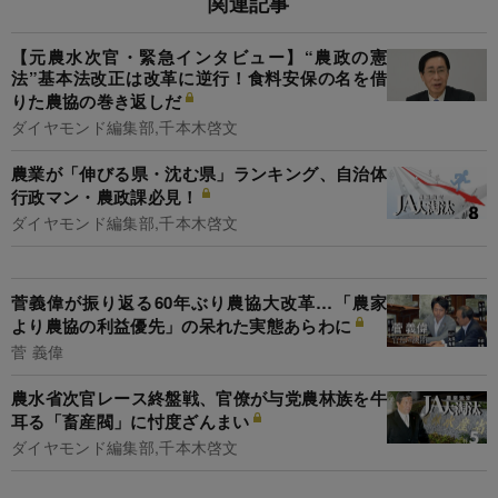
関連記事
【元農水次官・緊急インタビュー】“農政の憲
法”基本法改正は改革に逆行！食料安保の名を借
りた農協の巻き返しだ
ダイヤモンド編集部,千本木啓文
農業が「伸びる県・沈む県」ランキング、自治体
行政マン・農政課必見！
ダイヤモンド編集部,千本木啓文
菅義偉が振り返る60年ぶり農協大改革…「農家
より農協の利益優先」の呆れた実態あらわに
菅 義偉
農水省次官レース終盤戦、官僚が与党農林族を牛
耳る「畜産閥」に忖度ざんまい
ダイヤモンド編集部,千本木啓文