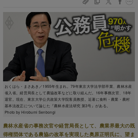
おくはら・まさあき／1955年生まれ。79年東京大学法学部卒業、農林水産
省入省。経営局長として農協改革などに取り組んだ。16年事務次官、18年
退官。現在、東京大学公共政策大学院客員教授。近著に食料・農業・農村
基本法改正について論じた『農林水産法研究 第3号』がある。
Photo by Hirobumi Senbongi
農林水産省の事務次官や経営局長として、農業界最大の既
得権団体である農協の改革を実現した奥原正明氏に、望ま