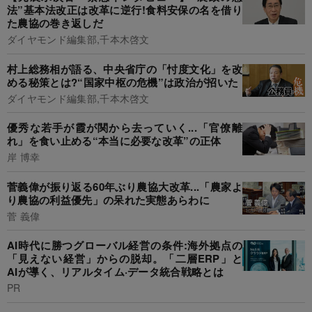
法”基本法改正は改革に逆行!食料安保の名を借り
た農協の巻き返しだ
ダイヤモンド編集部,千本木啓文
村上総務相が語る、中央省庁の「忖度文化」を改
める秘策とは?“国家中枢の危機”は政治が招いた
ダイヤモンド編集部,千本木啓文
優秀な若手が霞が関から去っていく...「官僚離
れ」を食い止める“本当に必要な改革”の正体
岸 博幸
菅義偉が振り返る60年ぶり農協大改革...「農家よ
り農協の利益優先」の呆れた実態あらわに
菅 義偉
AI時代に勝つグローバル経営の条件:海外拠点の
「見えない経営」からの脱却。「二層ERP」と
AIが導く、リアルタイム·データ統合戦略とは
PR