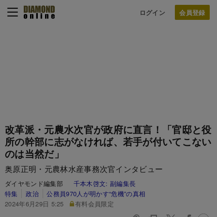
ログイン
改革派・元農水次官が政府に直言！「官邸と役
所の幹部に志がなければ、若手が付いてこない
のは当然だ」
奥原正明・元農林水産事務次官インタビュー
ダイヤモンド編集部
千本木啓文:
副編集長
特集
政治
公務員970人が明かす“危機”の真相
2024年6月29日 5:25
有料会員限定