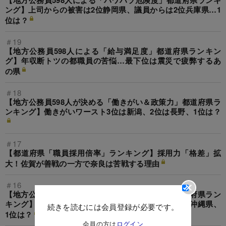
【地方公務員598人による「パワハラ危険度」都道府県ランキ
ング】上司からの被害は2位静岡県、議員からは2位兵庫県…1
位は？
＃19
【地方公務員598人による「給与満足度」都道府県ランキン
グ】年収断トツの都職員の苦悩…最下位は震災で疲弊するあ
の県
＃18
【地方公務員598人が決める「働きがい＆政策力」都道府県ラ
ンキング】働きがいワースト3位は新潟、2位は長野、1位は？
＃17
【都道府県「職員採用倍率」ランキング】採用力「格差」拡
大！佐賀が善戦の一方で奈良は苦戦する理由
＃16
【地方公務員598人が決める「政策歪められ度」都道府県ラン
キング】有力県議や国の出先機関が政策を左右…2位沖縄県、
続きを読むには会員登録が必要です。
1位は？
会員の方は
ログイン