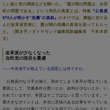
しい政と官の関係などを聞いた。「霞が関の問題は、永田
町の問題である」という同氏の真意とは。特集
『公務員
970人が明かす“危機”の真相』
の＃11では、農協に切り込
んだ改革派官僚に、霞が関の危機の真相を語ってもらっ
た。（聞き手／ダイヤモンド編集部副編集長 千本木啓
文）
改革派が少なくなった
自民党の現状を憂慮
――中央省庁が抱えている課題とは何ですか。
公務員のなり手が減り、辞めてしまう若手が増えている
要因として、労働条件が悪いとか、給料が少ないとか、い
われていますが、本質はそこではないと思っています。一
番大きなポイントは、本当に意味のある仕事をやっている
のか、自分の仕事にプライドを持てているのか、にあると