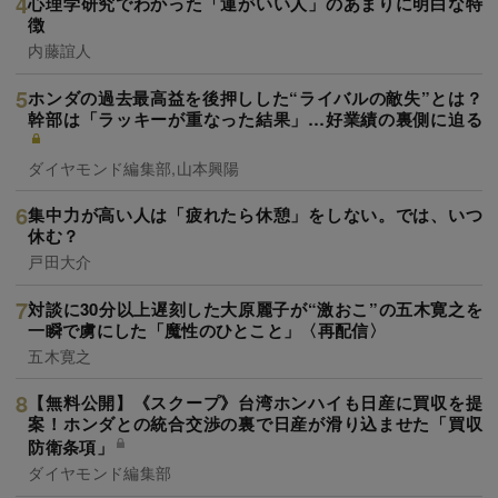
心理学研究でわかった「運がいい人」のあまりに明白な特
徴
内藤誼人
ホンダの過去最高益を後押しした“ライバルの敵失”とは？
幹部は「ラッキーが重なった結果」…好業績の裏側に迫る
ダイヤモンド編集部,山本興陽
集中力が高い人は「疲れたら休憩」をしない。では、いつ
休む？
戸田大介
対談に30分以上遅刻した大原麗子が“激おこ”の五木寛之を
一瞬で虜にした「魔性のひとこと」〈再配信〉
五木寛之
【無料公開】《スクープ》台湾ホンハイも日産に買収を提
案！ホンダとの統合交渉の裏で日産が滑り込ませた「買収
防衛条項」
ダイヤモンド編集部