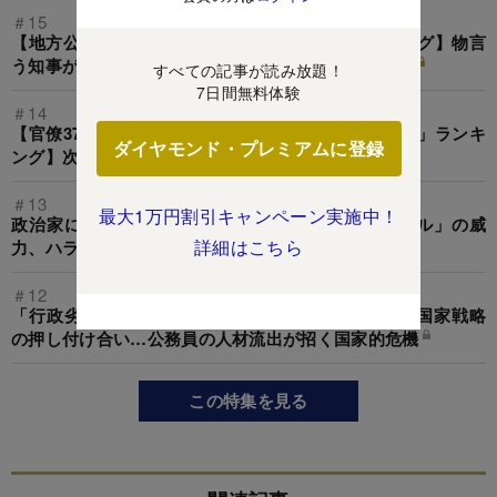
＃15
【地方公務員598人が厳選「尊敬する知事」ランキング】物言
う知事が上位独占！9位小池氏、5位村井氏、1位は？
すべての記事が読み放題！
7日間無料体験
＃14
【官僚371人が決める「次官になってほしい省庁幹部」ランキ
ダイヤモンド・プレミアムに登録
ング】次の防衛次官と統合幕僚長を大予想！
＃13
最大1万円割引キャンペーン実施中！
政治家による公務員へのパワハラを防ぐ「英国ルール」の威
詳細はこちら
力、ハラスメントの有無の調査が肝
＃12
「行政劣化」の深刻！コロナ対応での自治体格差、国家戦略
の押し付け合い…公務員の人材流出が招く国家的危機
この特集を見る