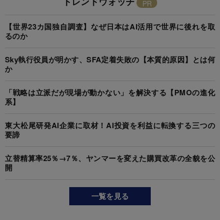
トレンドウォッチ
【世界23カ国独自調査】なぜ日本はAI活用で世界に後れを取
るのか
Sky執行役員が明かす、SFA定着失敗の【本質的原因】とは何
か
「戦略は立派だが現場が動かない」を解決する【PMOの進化
系】
東大松尾研発AI企業に取材！AI投資を利益に転換する三つの
要諦
立替精算率25％→7％、ヤンマーを変えた購買改革の全貌を公
開
一覧を見る