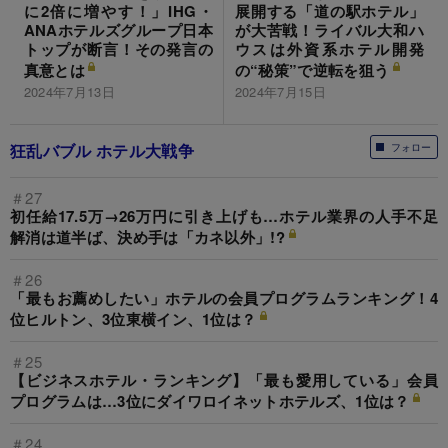
に2倍に増やす！」IHG・
展開する「道の駅ホテル」
ANAホテルズグループ日本
が大苦戦！ライバル大和ハ
トップが断言！その発言の
ウスは外資系ホテル開発
真意とは
の“秘策”で逆転を狙う
2024年7月13日
2024年7月15日
狂乱バブル ホテル大戦争
フォロー
＃27
初任給17.5万→26万円に引き上げも…ホテル業界の人手不足
解消は道半ば、決め手は「カネ以外」!?
＃26
「最もお薦めしたい」ホテルの会員プログラムランキング！4
位ヒルトン、3位東横イン、1位は？
＃25
【ビジネスホテル・ランキング】「最も愛用している」会員
プログラムは…3位にダイワロイネットホテルズ、1位は？
＃24