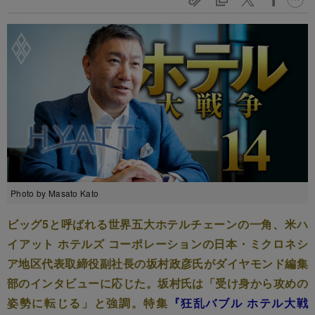
Photo by Masato Kato
ビッグ5と呼ばれる世界五大ホテルチェーンの一角、米ハ
イアット ホテルズ コーポレーションの日本・ミクロネシ
ア地区代表取締役副社長の坂村政彦氏がダイヤモンド編集
部のインタビューに応じた。坂村氏は「受け身から攻めの
姿勢に転じる」と強調。特集
『狂乱バブル ホテル大戦