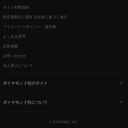
サイト利用規約
特定商取引に関する法律に基づく表示
プライバシーポリシー・著作権
よくある質問
広告掲載
お問い合わせ
法人導入について
ダイヤモンド社のサイト
Diamond Online(English)
ダイヤモンド社について
週刊ダイヤモンド
ダイヤモンド社TOP
DIAMONDハーバード・ビジネス・レビュー
© DIAMOND, INC.
会社概要
ダイヤモンドZAi（デジタル版）