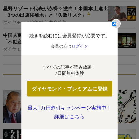
星野リゾート代表が赤裸々激白！米国本土進出
「3つの出店候補地」と「失敗リスク」
ダイヤモンド編集部,臼井真粧美
中国人富裕層が日本の旅館買収を狙う本当の理由
続きを読むには会員登録が必要です。
「不動産より欲しいものが2つある」
会員の方は
ログイン
ダイヤモンド編集部,大根田康介
すべての記事が読み放題！
7日間無料体験
特集
ダイヤモンド・プレミアムに登録
最大1万円割引キャンペーン実施中！
詳細はこちら