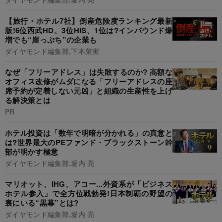
【旅行・ホテル7社】倒産危険度ランキング最新
版!6位西武HD、3位HIS、1位は?インバウンド爆
増でも“崖っぷち”の企業も
ダイヤモンド編集部,下本菜実
なぜ「フリーアドレス」は失敗するのか? 高額な
オフィス改修がムダになる「フリーアドレスの座
席予約が定着しない元凶」と組織の生産性を上げ
る解決策とは
PR
ホテル投資は「数年で明暗が分かれる」の真意と
は?世界最大のPEファンド・ブラックストーン幹
部が明かす極意
ダイヤモンド編集部,堀内 亮
マリオット、IHG、アコー...外資系が「ビジネス
ホテル参入」で全方位戦勃発!日本制覇の野望の
裏にいる“黒幕”とは?
ダイヤモンド編集部,堀内 亮