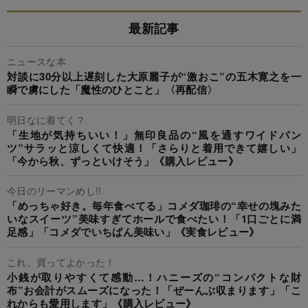
最新記事
ニュースな本
対談に30分以上遅刻した大原麗子が“激おこ”の五木寛之を一
瞬で虜にした「魔性のひとこと」〈再配信〉
明日なに着てく？
「生地が気持ちいい！」無印良品の“風を通すワイドパン
ツ”サラッと涼しくて快適！「さらりと着用できて嬉しい」
「今から秋、ずっといけそう」《購入レビュー》
今日のリーマンめし!!
「めっちゃ好き。毎年食べてる」コメダ珈琲の“幸せの塊みた
いなスイーツ”美味すぎてホールで食べたい！「1口ごとに満
足感」「コメダでいちばん美味い」《実食レビュー》
これ、買ってよかった！
小銭が取りやすくて感動…！ハニーズの“コンパクトな財
布”お会計がスムーズになった！「ぜーんぶ収まります」「こ
れからも愛用します」《購入レビュー》