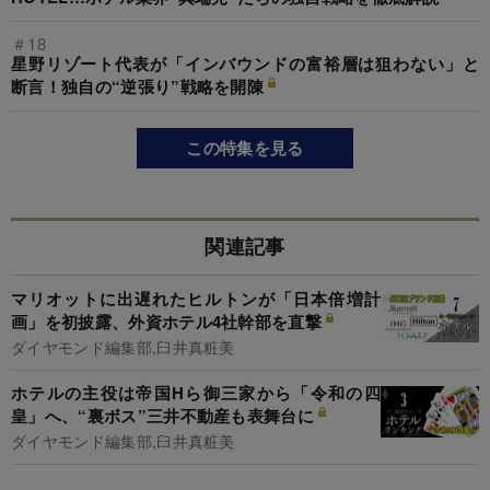
＃18
星野リゾート代表が「インバウンドの富裕層は狙わない」と
断言！独自の“逆張り”戦略を開陳
この特集を見る
関連記事
マリオットに出遅れたヒルトンが「日本倍増計
画」を初披露、外資ホテル4社幹部を直撃
ダイヤモンド編集部,臼井真粧美
ホテルの主役は帝国Hら御三家から「令和の四
皇」へ、“裏ボス”三井不動産も表舞台に
ダイヤモンド編集部,臼井真粧美