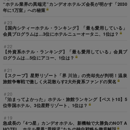
“ホテル業界の異端児”カンデオホテルズ会長が明かす「2030
年に1万室」への秘策
＃23
【国内シティーホテル・ランキング】「最も愛用している」
会員プログラムは…3位にホテルニューオータニ、1位は？
＃22
【外資系ホテル・ランキング】「最も愛用している」会員プ
ログラムは…5位にアコー、1位は？
＃21
【スクープ】星野リゾート「界 川治」の売却先が判明！温泉
旅館争奪戦で激しく火花散らす2大外資系ファンドの実名
＃20
「泊まってよかった」ホテル・旅館ランキング【ベスト10】5
位帝国ホテル、3位星野リゾート、1位は？
＃19
急成長の「4つ星」カンデオホテル、新機軸で大勝負のNOT A
HOTEL…ホテル業界“異端児”たちの独自戦略を徹底解説