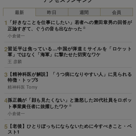
最新
昨日
週間
会員
「好きなことを仕事にしたい」若者への豊田章男の回答が
正論すぎて、ぐうの音も出なかった
小倉健一
習近平は焦っている…中国が弾道ミサイルを「ロケット
軍」ではなく「海軍」に撃たせた切実なワケ
王 彦麟
【精神科医が解説】「うつ病になりやすい人」に見られる
特徴・トップ5
精神科医 Tomy
孫正義が「顔も見たくない」と激怒した20代社員をロボッ
ト事業責任者に抜擢したワケ
小倉健一
【老後】ひとりぼっちにならないために今すべきこと・ベ
スト1