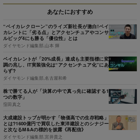
あなたにおすすめ
“ベイカレクローン”のライズ新社長が激白!ベイ
カレントに「劣る点」とアクセンチュアやコンサ
ルビッグ4にも勝る「優位性」とは
ダイヤモンド編集部,山本 輝
ベイカレントが「20%成長」達成も主要指標に変
調の兆し、IT実装強化は“アクセンチュア化”にあ
らず?
ダイヤモンド編集部,名古屋和希
株で勝てる人が「決算の中で真っ先に確認する1
つの数字」
窪田真之
大成建設トップが明かす「物価高での生存戦略」
とは?1600億円で買収した東洋建設とのシナジー
と次なるM&Aの標的を披露《再配信》
ダイヤモンド編集部,宮井貴之