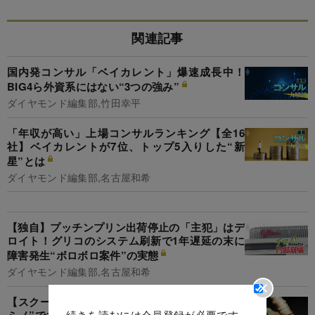
関連記事
国内発コンサル「ベイカレント」爆速成長中！
BIG4ら外資系にはない“3つの強み”
ダイヤモンド編集部,竹田幸平
「年収が高い」上場コンサルランキング【全16
社】ベイカレントが7位、トップ5入りした“新
星”とは
ダイヤモンド編集部,名古屋和希
【独自】プッチンプリン出荷停止の「主犯」はデ
ロイト！グリコのシステム刷新で1年遅延の末に
障害発生“ボロボロ案件”の実態
ダイヤモンド編集部,名古屋和希
【スクープ】デロイトが内部崩壊！“予算未達ド
ミノ”で大幅下方修正、「禁じ手」人員削減リス
続きを読むには会員登録が必要です。