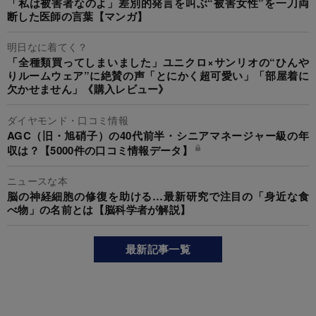
「私は被害者なのよ」差別的発言を叫ぶ“被害女性”を一刀両
断した医師の言葉【マンガ】
明日なに着てく？
「全種類買ってしまいました」ユニクロ×サンリオの“ひんや
りルームウェア”に絶賛の声「とにかく超可愛い」「部屋着に
欠かせません」《購入レビュー》
ダイヤモンド・口コミ情報
AGC（旧・旭硝子）の40代前半・シニアマネージャー級の年
収は？【5000件の口コミ情報データ】
ニュースな本
脳の神経細胞の修復を助ける…最新研究で注目の「身近な食
べ物」の名前とは【脳科学者が解説】
最新記事一覧