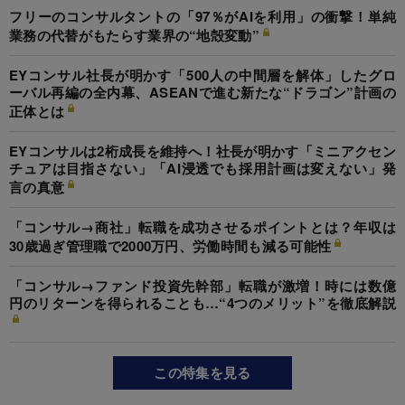
フリーのコンサルタントの「97％がAIを利用」の衝撃！単純
業務の代替がもたらす業界の“地殻変動”
EYコンサル社長が明かす「500人の中間層を解体」したグロ
ーバル再編の全内幕、ASEANで進む新たな“ドラゴン”計画の
正体とは
EYコンサルは2桁成長を維持へ！社長が明かす「ミニアクセン
チュアは目指さない」「AI浸透でも採用計画は変えない」発
言の真意
「コンサル→商社」転職を成功させるポイントとは？年収は
30歳過ぎ管理職で2000万円、労働時間も減る可能性
「コンサル→ファンド投資先幹部」転職が激増！時には数億
円のリターンを得られることも…“4つのメリット”を徹底解説
この特集を見る