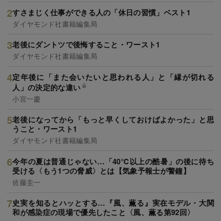
すさまじく仕事ができる人の「休日の習慣」ベスト1
ダイヤモンド社書籍編集局
老後にダントツで後悔すること・ワースト1
ダイヤモンド社書籍編集局
定年後に「また会いたいと思われる人」と「縁が切れる
人」の決定的な違い
小宮一慶
老後になってから「もっと早くしておけばよかった」と思
うこと・ワースト1
ダイヤモンド社書籍編集局
今年の夏は普通じゃない…「40℃以上の酷暑」の後に待ち
受ける〈もう1つの脅威〉とは【気象予報士が警鐘】
佐藤圭一
史実を知るとハッとする…『風、薫る』実在モデル・大関
和が感染症の現場で優先したこと〈風、薫る第92回〉