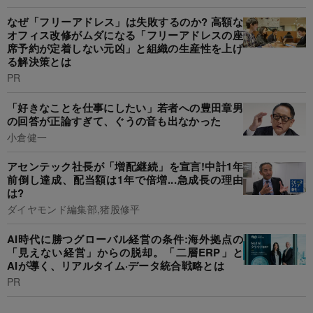
なぜ「フリーアドレス」は失敗するのか? 高額な
オフィス改修がムダになる「フリーアドレスの座
席予約が定着しない元凶」と組織の生産性を上げ
る解決策とは
PR
「好きなことを仕事にしたい」若者への豊田章男
の回答が正論すぎて、ぐうの音も出なかった
小倉健一
アセンテック社長が「増配継続」を宣言!中計1年
前倒し達成、配当額は1年で倍増...急成長の理由
は?
ダイヤモンド編集部,猪股修平
AI時代に勝つグローバル経営の条件:海外拠点の
「見えない経営」からの脱却。「二層ERP」と
AIが導く、リアルタイム·データ統合戦略とは
PR