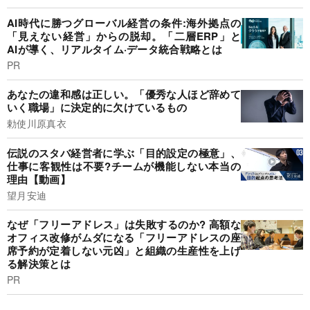
AI時代に勝つグローバル経営の条件:海外拠点の
「見えない経営」からの脱却。「二層ERP」と
AIが導く、リアルタイム·データ統合戦略とは
PR
あなたの違和感は正しい。「優秀な人ほど辞めて
いく職場」に決定的に欠けているもの
勅使川原真衣
伝説のスタバ経営者に学ぶ「目的設定の極意」、
仕事に客観性は不要?チームが機能しない本当の
理由【動画】
望月安迪
なぜ「フリーアドレス」は失敗するのか? 高額な
オフィス改修がムダになる「フリーアドレスの座
席予約が定着しない元凶」と組織の生産性を上げ
る解決策とは
PR