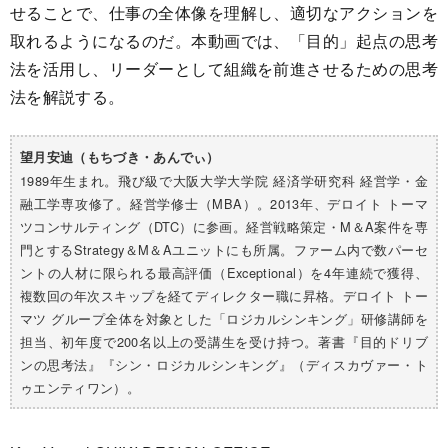
せることで、仕事の全体像を理解し、適切なアクションを
取れるようになるのだ。本動画では、「目的」起点の思考
法を活用し、リーダーとして組織を前進させるための思考
法を解説する。
望月安迪（もちづき・あんでぃ）
1989年生まれ。飛び級で大阪大学大学院 経済学研究科 経営学・金
融工学専攻修了。経営学修士（MBA）。2013年、デロイト トーマ
ツコンサルティング（DTC）に参画。経営戦略策定・M＆A案件を専
門とするStrategy＆M＆Aユニットにも所属。ファーム内で数パーセ
ントの人材に限られる最高評価（Exceptional）を4年連続で獲得、
複数回の年次スキップを経てディレクター職に昇格。デロイト トー
マツ グループ全体を対象とした「ロジカルシンキング」研修講師を
担当、初年度で200名以上の受講生を受け持つ。著書『目的ドリブ
ンの思考法』『シン・ロジカルシンキング』（ディスカヴァー・ト
ゥエンティワン）。