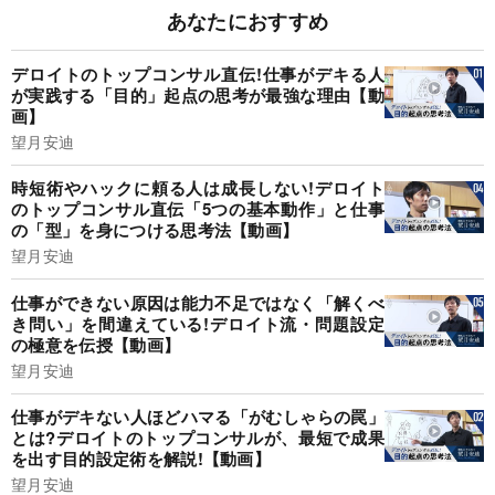
あなたにおすすめ
デロイトのトップコンサル直伝!仕事がデキる人
が実践する「目的」起点の思考が最強な理由【動
画】
望月安迪
時短術やハックに頼る人は成長しない!デロイト
のトップコンサル直伝「5つの基本動作」と仕事
の「型」を身につける思考法【動画】
望月安迪
仕事ができない原因は能力不足ではなく「解くべ
き問い」を間違えている!デロイト流・問題設定
の極意を伝授【動画】
望月安迪
仕事がデキない人ほどハマる「がむしゃらの罠」
とは?デロイトのトップコンサルが、最短で成果
を出す目的設定術を解説!【動画】
望月安迪