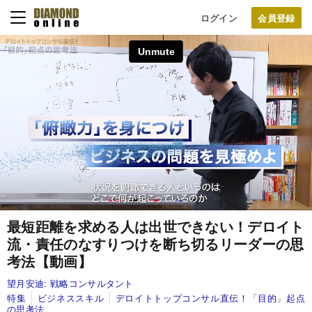
ログイン
最短距離を求める人は出世できない！デロイト
流・責任のなすりつけを断ち切るリーダーの思
考法【動画】
望月安迪:
戦略コンサルタント
特集
ビジネススキル
デロイトトップコンサル直伝！「目的」起点
の思考法