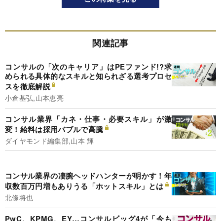
関連記事
コンサルの「次のキャリア」はPEファンド!?求
められる具体的なスキルと知られざる選考プロセ
スを徹底解説
小倉基弘,山本恵亮
コンサル業界「カネ・仕事・必要スキル」が激
変！給料は採用バブルで高騰
ダイヤモンド編集部,山本 輝
コンサル業界の凄腕ヘッドハンターが明かす！年
収数百万円増もありうる「ホットスキル」とは
北條将也
PwC、KPMG、EY…コンサルビッグ4が「今も