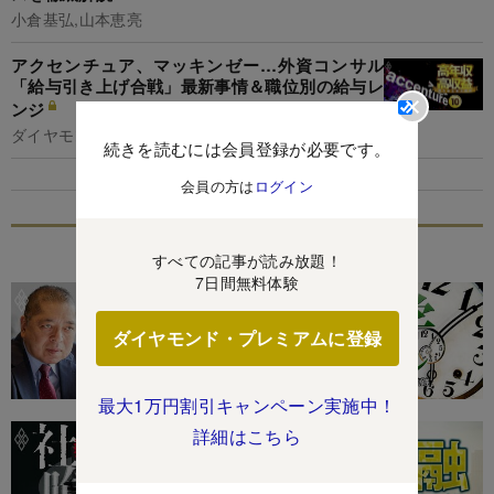
小倉基弘,山本恵亮
アクセンチュア、マッキンゼー…外資コンサル
「給与引き上げ合戦」最新事情＆職位別の給与レ
ンジ
ダイヤモンド編集部,竹田幸平
続きを読むには会員登録が必要です。
会員の方は
ログイン
特集
すべての記事が読み放題！
7日間無料体験
ダイヤモンド・プレミアムに登録
最大1万円割引キャンペーン実施中！
詳細はこちら