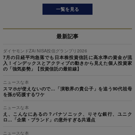
一覧を見る
最新記事
ダイヤモンドZAi NISA投信グランプリ2026
7月の日経平均急落でも日本株投資信託に高水準の資金が流
入！インデックスとアクティブの動きから見えた個人投資家
の「強気姿勢」【投資信託の最前線】
ニュースな本
スマホが使えないので…「演歌界の貴公子」を追う90代祖母
を孫が応援するワケ
ニュースな本
え、こんなにあるの？パナソニック、りそな銀行、ユニク
ロ…「企業・ブランド」の意外すぎる共通点
ニュースな本