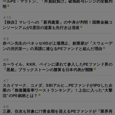
ールPE・マラトン、「外資顔負け」破格給与レンジの全貌判
明
＃10
【独自】マレリへの「新再建案」の中身が判明！国際金融コ
ンソーシアムが2度目の提案も先行きは混迷
＃9
赤ペン先生のベネッセHDが上場廃止、創業家が「スウェーデ
ンの渋沢栄一」の系譜に連なるPEファンドと組んだ理由
＃8
カーライル、KKR、ベインに遅れて参入したPEファンド界の
「黒船」ブラックストーンの勝算を日本代表が開陳
＃7
スカイマーク、コメダ、SBIアルヒ…PEファンドがIPOした企
業の「株価騰落率ワーストランキング」！上位に入った“大撃
沈”のPE銘柄とは？
＃6
三菱、住友も対象に!?黄金期を迎えるPEファンドが「業界再