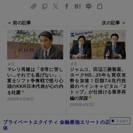
＜ 前の記事
次の記事 ＞
＃3
＃5
マレリ再建は「非常に苦し
ジャムコ、田辺三菱製薬、
い…それでも逃げない」、
ヨークHD…25年も買収攻
富士ソフト争奪戦で怒り心
勢を加速！巨額7.6兆円投
頭のKKR日本代表が心の内
資のベインキャピタル「2
トップ」が仕掛ける業界再
を吐露
編の深謀
2025年3月28日
2025年4月2日
プライベートエクイティ 金融最強エリートの正
フォロー
体