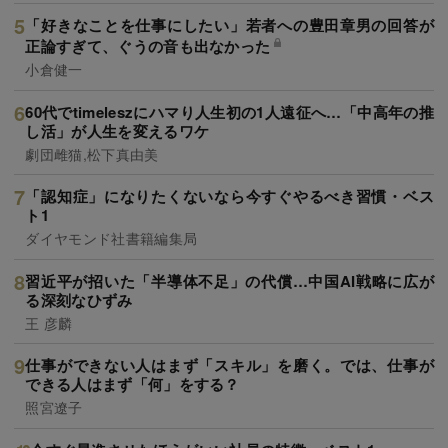
「好きなことを仕事にしたい」若者への豊田章男の回答が
正論すぎて、ぐうの音も出なかった
小倉健一
60代でtimeleszにハマり人生初の1人遠征へ…「中高年の推
し活」が人生を変えるワケ
劇団雌猫,松下真由美
「認知症」になりたくないなら今すぐやるべき習慣・ベス
ト1
ダイヤモンド社書籍編集局
習近平が招いた「半導体不足」の代償…中国AI戦略に広が
る深刻なひずみ
王 彦麟
仕事ができない人はまず「スキル」を磨く。では、仕事が
できる人はまず「何」をする？
照宮遼子