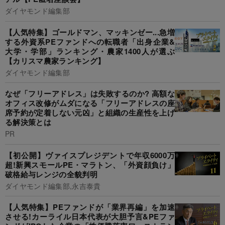
ダイヤモンド編集部
【人気特集】ゴールドマン、マッキンゼー...急増
する外資系PEファンドへの転職者「出身企業&
大学・学部」ランキング・農家1400人が選ぶ
【カリスマ農家ランキング】
ダイヤモンド編集部
なぜ「フリーアドレス」は失敗するのか? 高額な
オフィス改修がムダになる「フリーアドレスの座
席予約が定着しない元凶」と組織の生産性を上げ
る解決策とは
PR
【初公開】ヴァイスプレジデントで年収6000万
超!新興スモールPE・マラトン、「外資顔負け」
破格給与レンジの全貌判明
ダイヤモンド編集部,永吉泰貴
【人気特集】PEファンドが「業界再編」を加速
させる!カーライル日本代表が大胆予言&PEファ