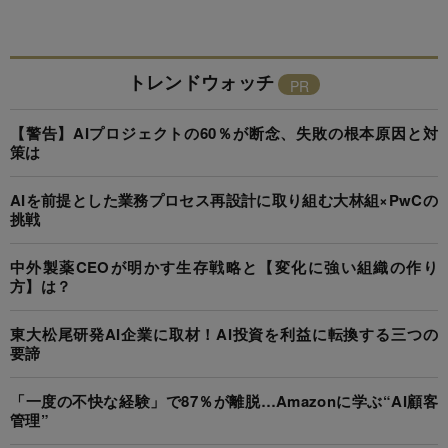
トレンドウォッチ
【警告】AIプロジェクトの60％が断念、失敗の根本原因と対
策は
AIを前提とした業務プロセス再設計に取り組む大林組×PwCの
挑戦
中外製薬CEOが明かす生存戦略と【変化に強い組織の作り
方】は？
東大松尾研発AI企業に取材！AI投資を利益に転換する三つの
要諦
「一度の不快な経験」で87％が離脱…Amazonに学ぶ“AI顧客
管理”