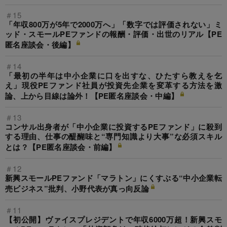
＃15
「年収800万が5年で2000万へ」「数字では評価されない」ミ
ッド・スモールPEファンドの報酬・評価・出世のリアル【PE
匿名座談会・後編】
＃14
「最初の半年は中小企業に口を出すな、ひたすら教えを乞
え」現役PEファンド社員が投資先企業を変革する方法を激
論、上から目線は論外！【PE匿名座談会・中編】
＃13
コンサル出身者が「中小企業に投資するPEファンド」に殺到
する理由、仕事の醍醐味と“専門知識より大事”な必須スキル
とは？【PE匿名座談会・前編】
＃12
新興スモールPEファンド「マラトン」にくすぶる“中小企業転
売ビジネス”批判、小野代表が真っ向反論
＃11
【初公開】ヴァイスプレジデントで年収6000万超！新興スモ