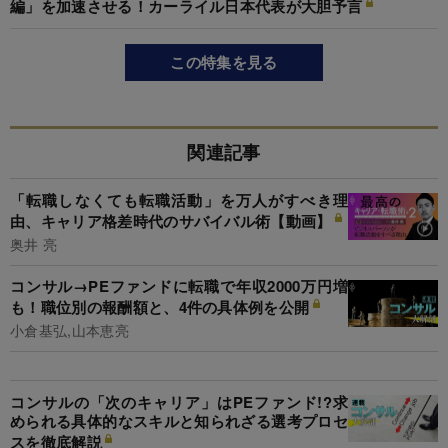
編」を加速させる！カーライル日本代表が大胆予言
この特集を見る
関連記事
「転職しなくても転職活動」を万人がすべき理
由、キャリア格差時代のサバイバル術【動画】
奥井 亮
コンサル→PEファンドに転職で年収2000万円増
も！職位別の報酬額と、4件の具体例を公開
小倉基弘,山本恵亮
コンサルの「次のキャリア」はPEファンド!?求
められる具体的なスキルと知られざる選考プロセ
スを徹底解説