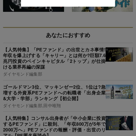
あなたにおすすめ
【人気特集】「PEファンド」の出世とカネ事情!
年収を爆上げする「キャリー」とは何か?巨額7.6
兆円投資のベインキャピタル「2トップ」が仕掛
ける業界再編の深謀
ダイヤモンド編集部
ゴールドマン3位、マッキンゼー2位、1位は?急
増する外資系PEファンドへの転職者「出身企業
&大学・学部」ランキング【初公開】
ダイヤモンド編集部,田中唯翔
【人気特集】コンサル出身者が「中小企業に投資
するPEファンド」に殺到、「年収800万が5年で
2000万へ」PEファンドの報酬・評価・出世のリ
アル【PE匿名座談会】