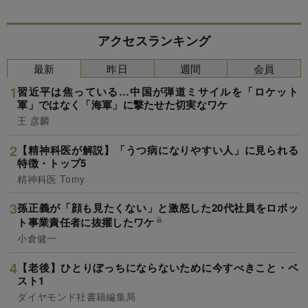
アクセスランキング
最新
昨日
週間
会員
習近平は焦っている…中国が弾道ミサイルを「ロケット
軍」ではなく「海軍」に撃たせた切実なワケ
王 彦麟
【精神科医が解説】「うつ病になりやすい人」に見られる
特徴・トップ5
精神科医 Tomy
孫正義が「顔も見たくない」と激怒した20代社員をロボッ
ト事業責任者に抜擢したワケ
小倉健一
【老後】ひとりぼっちにならないために今すべきこと・ベ
スト1
ダイヤモンド社書籍編集局