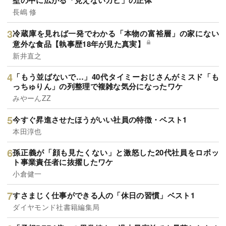
壁の中に広がる「見えないカビ」の正体
長嶋 修
冷蔵庫を見れば一発でわかる「本物の富裕層」の家にない
意外な食品【執事歴18年が見た真実】
新井直之
「もう並ばないで…」40代タイミーおじさんがミスド「も
っちゅりん」の列整理で複雑な気分になったワケ
みやーんZZ
今すぐ昇進させたほうがいい社員の特徴・ベスト1
本田淳也
孫正義が「顔も見たくない」と激怒した20代社員をロボッ
ト事業責任者に抜擢したワケ
小倉健一
すさまじく仕事ができる人の「休日の習慣」ベスト1
ダイヤモンド社書籍編集局