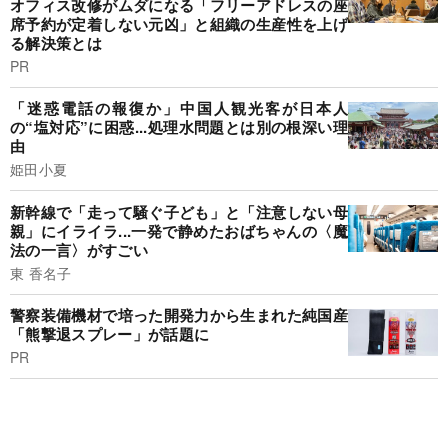
オフィス改修がムダになる「フリーアドレスの座
席予約が定着しない元凶」と組織の生産性を上げ
る解決策とは
PR
「迷惑電話の報復か」中国人観光客が日本人
の“塩対応”に困惑...処理水問題とは別の根深い理
由
姫田小夏
新幹線で「走って騒ぐ子ども」と「注意しない母
親」にイライラ...一発で静めたおばちゃんの〈魔
法の一言〉がすごい
東 香名子
警察装備機材で培った開発力から生まれた純国産
「熊撃退スプレー」が話題に
PR