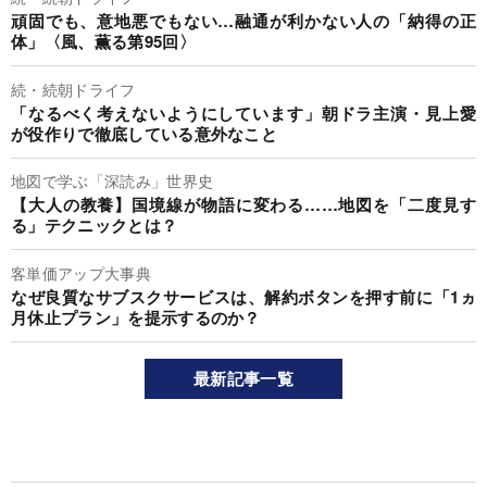
頑固でも、意地悪でもない…融通が利かない人の「納得の正
体」〈風、薫る第95回〉
続・続朝ドライフ
「なるべく考えないようにしています」朝ドラ主演・見上愛
が役作りで徹底している意外なこと
地図で学ぶ「深読み」世界史
【大人の教養】国境線が物語に変わる……地図を「二度見す
る」テクニックとは？
客単価アップ大事典
なぜ良質なサブスクサービスは、解約ボタンを押す前に「1ヵ
月休止プラン」を提示するのか？
最新記事一覧