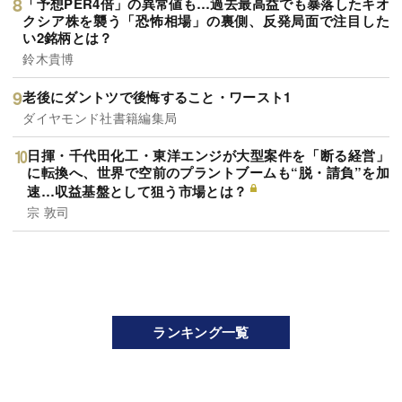
「予想PER4倍」の異常値も…過去最高益でも暴落したキオ
クシア株を襲う「恐怖相場」の裏側、反発局面で注目した
い2銘柄とは？
鈴木貴博
老後にダントツで後悔すること・ワースト1
ダイヤモンド社書籍編集局
日揮・千代田化工・東洋エンジが大型案件を「断る経営」
に転換へ、世界で空前のプラントブームも“脱・請負”を加
速…収益基盤として狙う市場とは？
宗 敦司
ランキング一覧