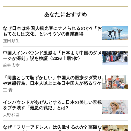
あなたにおすすめ
なぜ日本は外国人観光客にナメられるのか?「お
もてなしは文化」というウソの自業自得
窪田順生
中国人インバウンド激減も「日本より中国のダメ
ージが深刻」説を検証〈2026上期1位〉
前林広樹
「同胞として恥ずかしい」中国人の医療タダ乗り
や迷惑行為、日本人以上に在日中国人が怒るワケ
王 青
インバウンドがあぜんとする...日本の美しい景観
をブチ壊す「最悪の戦犯」とは?
大野和基
なぜ「フリーアドレス」は失敗するのか? 高額な