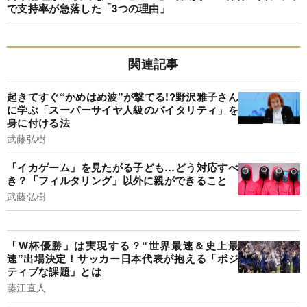
で支持率が急落した「3つの理由」
関連記事
起きてすぐ“かめはめ波”が撃てる!?野沢雅子さん
に学ぶ「スーパーサイヤ人級のバイタリティ」を
身に付ける法
武藤弘樹
「イカゲーム」を見たがる子ども…どう対応すべ
き？「フィルタリング」以外に親ができること
武藤弘樹
「W杯優勝」は実現する？“世界最速＆史上最
速”出場決定！サッカー日本代表が抱える「ポジ
ティブな課題」とは
藤江直人