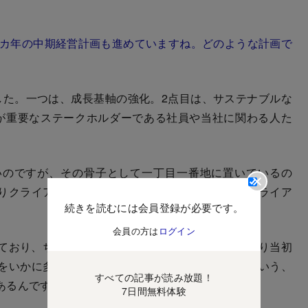
3カ年の中期経営計画も進めていますね。どのような計画で
た。一つは、成長基軸の強化。2点目は、サステナブルな
が重要なステークホルダーである社員や当社に関わる人た
のですが、その骨子として一丁目一番地に置いているの
りクライアントセントリック（顧客中心主義）やクライア
続きを読むには会員登録が必要です。
会員の方は
ログイン
ており、ちょうど10周年を迎えましたが、立ち上がり当初
をいかに多くのクライアントに横展開して売るかという、
すべての記事が読み放題！
あるんですね。
7日間無料体験