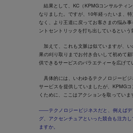
結果として、KC（KPMGコンサルティ
なりました。ですが、10年経ったいま、
なく、より王道に戻ってお客さまの悩み事
ントセントリックを打ち出しているという
加えて、これも文脈は似ていますが、い
果の刈り取りまでお付き合いして初めて顧客の
供できるサービスのバラエティーを広げて
具体的には、いわゆるテクノロジービジ
サービスを提供していましたが、KPMG
くために、ここはアクションを取っていま
――テクノロジービジネスだと、例えばデロ
グ、アクセンチュアといった競合も注力し
ますか。