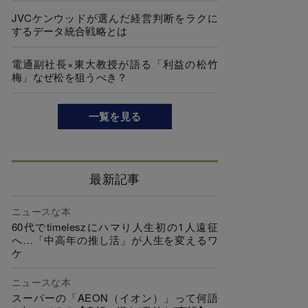
JVCケンウッドが選んだ経営判断をラクに
するデータ統合戦略とは
電通副社長×東大教授が語る「利益の松竹
梅」なぜ松を狙うべき？
一覧を見る
最新記事
ニュースな本
60代でtimeleszにハマり人生初の1人遠征
へ…「中高年の推し活」が人生を変えるワ
ケ
ニュースな本
スーパーの「AEON（イオン）」って何語