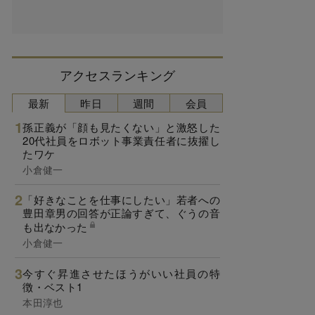
アクセスランキング
最新
昨日
週間
会員
孫正義が「顔も見たくない」と激怒した
20代社員をロボット事業責任者に抜擢し
たワケ
小倉健一
「好きなことを仕事にしたい」若者への
豊田章男の回答が正論すぎて、ぐうの音
も出なかった
小倉健一
今すぐ昇進させたほうがいい社員の特
徴・ベスト1
本田淳也