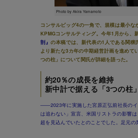
Photo by Akira Yamamoto
コンサルビッグ4の一角で、規模は最小な
KPMGコンサルティング。今年1月から、
剖』
の本稿では、新代表の1人である関穣氏
より新たな3カ年の中期経営計画を進めて
つの柱」について関氏が詳細を語った。
約20％の成長を維持
新中計で据える「3つの柱
――2023年に実施した宮原正弘前社長の
は追わない」宣言、米国リストラの影響は
超を見込んでいたとのことでした。足元の