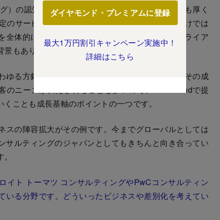
ング）の認知度は非常に高まり、クライアントの基盤も厚く
ダイヤモンド・プレミアムに登録
特定のサービスをソリューションカットで提供するだけでは
を全体的に解決していきたいと考えているため、クライア
最大1万円割引キャンペーン実施中！
背景もあります。
詳細はこちら
わゆる方針だけを顧客に出して終わりではなくて、その成
ニーズが満たされることも多いので、end-to-endで提
いくことも成長基軸のポイントの一つです。
ネスの陣容拡大がその例です。今までグローバルとしては
コンサルティングのジャパンとしてもきちんと向き合ってい
す。
イト トーマツ コンサルティングやPwCコンサルティン
ている分野です。どういったビジネスや差別化を考えてい