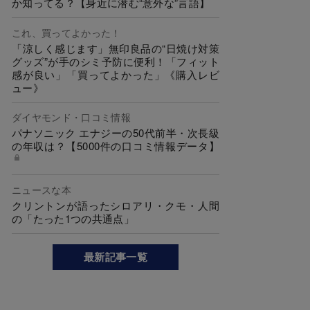
か知ってる？【身近に潜む“意外な”言語】
これ、買ってよかった！
「涼しく感じます」無印良品の“日焼け対策
グッズ”が手のシミ予防に便利！「フィット
感が良い」「買ってよかった」《購入レビ
ュー》
ダイヤモンド・口コミ情報
パナソニック エナジーの50代前半・次長級
の年収は？【5000件の口コミ情報データ】
ニュースな本
クリントンが語ったシロアリ・クモ・人間
の「たった1つの共通点」
最新記事一覧