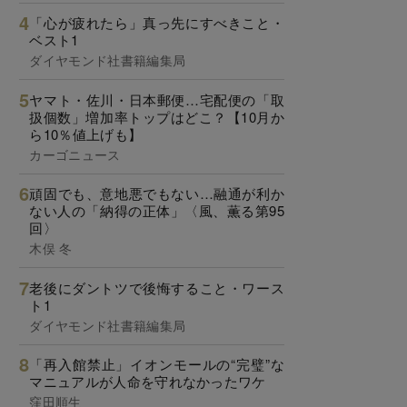
「心が疲れたら」真っ先にすべきこと・
ベスト1
ダイヤモンド社書籍編集局
ヤマト・佐川・日本郵便…宅配便の「取
扱個数」増加率トップはどこ？【10月か
ら10％値上げも】
カーゴニュース
頑固でも、意地悪でもない…融通が利か
ない人の「納得の正体」〈風、薫る第95
回〉
木俣 冬
老後にダントツで後悔すること・ワース
ト1
ダイヤモンド社書籍編集局
「再入館禁止」イオンモールの“完璧”な
マニュアルが人命を守れなかったワケ
窪田順生