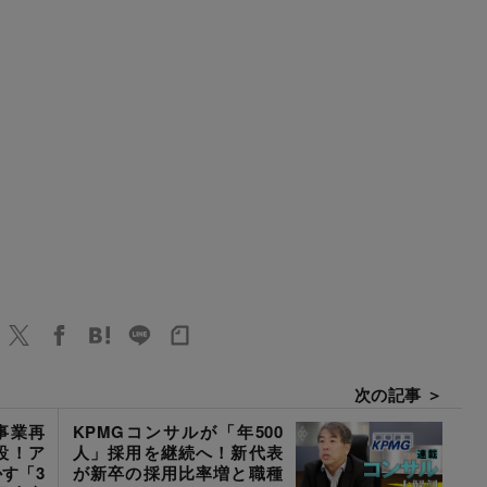
次の記事 ＞
事業再
KPMGコンサルが「年500
設！ア
人」採用を継続へ！新代表
す「3
が新卒の採用比率増と職種