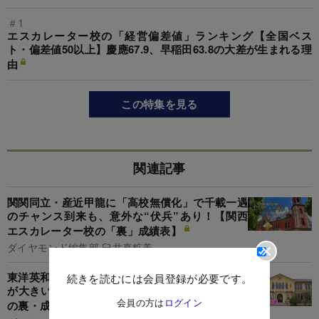
＃1
エスカレーター校の「経営偏差値」ランキング【全国ベス
ト・偏差値50以上】慶應67.9、早稲田63.8の大差が生まれる理
由
この特集を見る
関連記事
関関同立・産近甲龍に「高校無償化」で千載一遇
のチャンス到来も、意外な“伏兵”あり！【関西
エスカレーター校の「裏」成績表】
ダイヤモンド編集部,臼井真粧美
東洋英和女学院、白百合、神戸女学院…「赤字幅
続きを読むには会員登録が必要です。
が大きい女子大」が持つ残念な共通点【9女子大
会員の方は
ログイン
の裏・成績表】