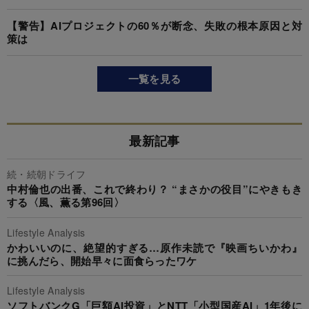
【警告】AIプロジェクトの60％が断念、失敗の根本原因と対
策は
一覧を見る
最新記事
続・続朝ドライフ
中村倫也の出番、これで終わり？ “まさかの役目”にやきもき
する〈風、薫る第96回〉
Lifestyle Analysis
かわいいのに、絶望的すぎる…原作未読で『映画ちいかわ』
に挑んだら、開始早々に面食らったワケ
Lifestyle Analysis
ソフトバンクG「巨額AI投資」とNTT「小型国産AI」1年後に