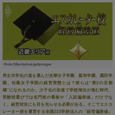
Photo:DBenitostock/gettyimages
男女共学化の道を選んだ光華女子学園、親和学園、園田学
園、松蔭女子学院の経営実態とは？彼らは“第2の京都
橘”になれるのか。少子化の加速で学校淘汰が進む時代、
受験校選びでは名門校の看板や「入試偏差値」だけでな
く、経営状況にも目を光らせる必要がある。そこでエスカ
レーター校を運営する全国233学校法人の「経営偏差値」