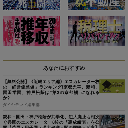
あなたにおすすめ
【無料公開】《近畿エリア編》エスカレーター校
の「経営偏差値」ランキング!京都光華、親和、
園田学園、神戸松蔭は“第2の京都橘”になれる
か?
ダイヤモンド編集部
親和・園田・神戸松蔭が共学化、短大廃止も相次
ぐ兵庫のエスカレーター8校の「裏成績表」を公
開【芦屋・甲子園・環太平洋・関西国際・兵庫】