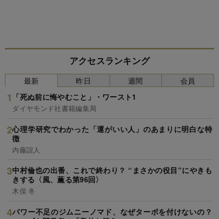
アクセスランキング
最新
昨日
週間
会員
「死ぬ前に悔やむこと」・ワースト1
ダイヤモンド社書籍編集局
心理学研究でわかった「運がいい人」のあまりに明白な特
徴
内藤誼人
中村倫也の出番、これで終わり？ “まさかの役目”にやきも
きする〈風、薫る第96回〉
木俣 冬
パワー不足のジムニーノマド、なぜターボを付けないの？