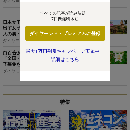
ダイヤモンド編集部,臼井真粧美
すべての記事が読み放題！
7日間無料体験
日本女子大、昭和女子大、武庫川学院…「黒字を
出す女子大」が持つ共通点の“なるほど”【6女子
ダイヤモンド・プレミアムに登録
大の裏・成績表】
ダイヤモンド編集部,臼井真粧美
最大1万円割引キャンペーン実施中！
白百合女子大学を擁する名門女子校グループが
「全国・全校で定員割れ」の衝撃！ついに初の男
詳細はこちら
子募集を始めた実情とは
ダイヤモンド編集部,臼井真粧美
特集