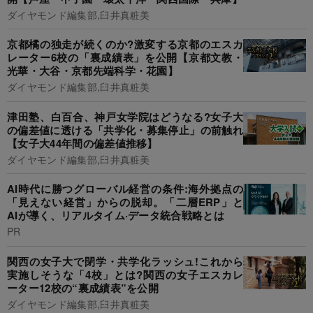
ダイヤモンド編集部,臼井真粧美
京都橘の独走が続くのか?激変する京都のエスカ
レーター6校の「裏成績表」を公開【京都文教・
光華・大谷・京都先端科学・花園】
ダイヤモンド編集部,臼井真粧美
津田塾、白百合、神戸女学院はどうなる?女子大
の偏差値に透ける「共学化・募集停止」の前触れ
【女子大44年間の偏差値推移】
ダイヤモンド編集部,臼井真粧美
AI時代に勝つグローバル経営の条件:海外拠点の
「見えない経営」からの脱却。「二層ERP」と
AIが導く、リアルタイム·データ統合戦略とは
PR
関西の女子大で閉学・共学化ラッシュ!これから
実施しそうな「4校」とは?関西の女子エスカレ
ーター12校の“裏成績表”を公開
ダイヤモンド編集部,臼井真粧美