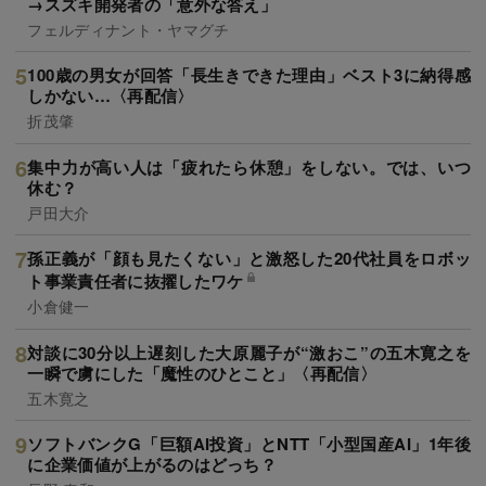
→スズキ開発者の「意外な答え」
フェルディナント・ヤマグチ
100歳の男女が回答「長生きできた理由」ベスト3に納得感
しかない…〈再配信〉
折茂肇
集中力が高い人は「疲れたら休憩」をしない。では、いつ
休む？
戸田大介
孫正義が「顔も見たくない」と激怒した20代社員をロボッ
ト事業責任者に抜擢したワケ
小倉健一
対談に30分以上遅刻した大原麗子が“激おこ”の五木寛之を
一瞬で虜にした「魔性のひとこと」〈再配信〉
五木寛之
ソフトバンクG「巨額AI投資」とNTT「小型国産AI」1年後
に企業価値が上がるのはどっち？