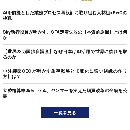
AIを前提とした業務プロセス再設計に取り組む大林組×PwCの
挑戦
Sky執行役員が明かす、SFA定着失敗の【本質的原因】とは何
か
【世界23カ国独自調査】なぜ日本はAI活用で世界に後れを取
るのか
中外製薬CEOが明かす生存戦略と【変化に強い組織の作り
方】は？
立替精算率25％→7％、ヤンマーを変えた購買改革の全貌を公
開
一覧を見る