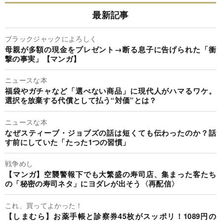
最新記事
ブラックジャックによろしく
母親が多額の現金をプレゼント→断る息子に告げられた「衝
撃の事実」【マンガ】
ニュースな本
福袋やガチャなど「選べない商品」に現代人がハマるワケ。
選択を放棄する代償として払う“対価”とは？
ニュースな本
なぜスティーブ・ジョブズの話は短くても伝わったのか？話
す前にしていた「たった1つの習慣」
戦争めし
【マンガ】空襲警報下でも大繁盛の寿司店、集まった客たち
の「秘密の寿司ネタ」にヨダレが出そう〈再配信〉
これ、買ってよかった！
【しまむら】お薬手帳と診察券45枚がスッポリ！1089円の