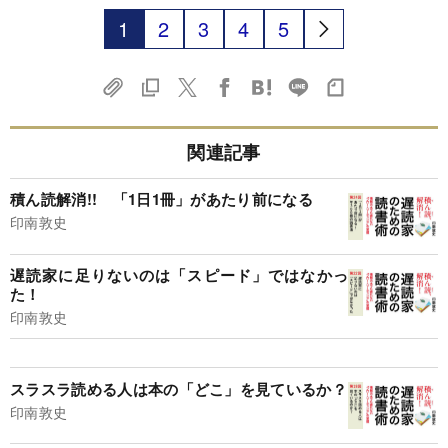
1
2
3
4
5
関連記事
積ん読解消!! 「1日1冊」があたり前になる
印南敦史
遅読家に足りないのは「スピード」ではなかっ
た！
印南敦史
スラスラ読める人は本の「どこ」を見ているか？
印南敦史