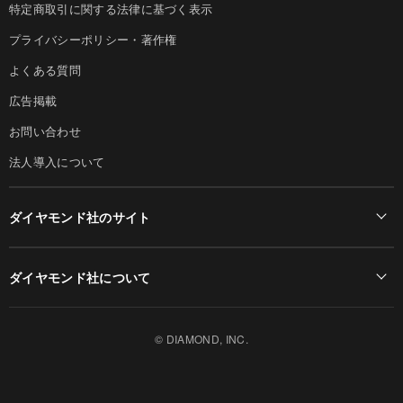
特定商取引に関する法律に基づく表示
プライバシーポリシー・著作権
よくある質問
広告掲載
お問い合わせ
法人導入について
ダイヤモンド社のサイト
Diamond Online(English)
ダイヤモンド社について
週刊ダイヤモンド
ダイヤモンド社TOP
DIAMONDハーバード・ビジネス・レビュー
© DIAMOND, INC.
会社概要
ダイヤモンドZAi（デジタル版）
採用情報
書籍オンライン