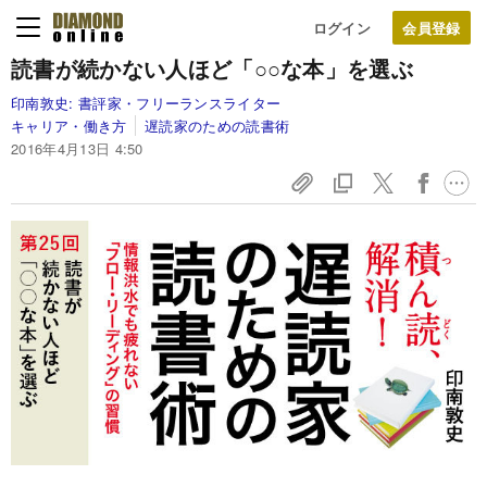
ログイン
読書が続かない人ほど「○○な本」を選ぶ
印南敦史:
書評家・フリーランスライター
キャリア・働き方
遅読家のための読書術
2016年4月13日 4:50