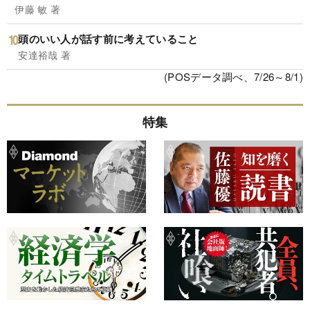
伊藤 敏 著
頭のいい人が話す前に考えていること
安達裕哉 著
(POSデータ調べ、7/26～8/1)
特集