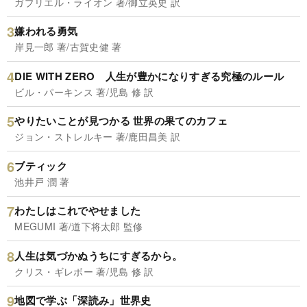
ガブリエル・ライオン 著/御立英史 訳
嫌われる勇気
岸見一郎 著/古賀史健 著
DIE WITH ZERO 人生が豊かになりすぎる究極のルール
ビル・パーキンス 著/児島 修 訳
やりたいことが見つかる 世界の果てのカフェ
ジョン・ストレルキー 著/鹿田昌美 訳
ブティック
池井戸 潤 著
わたしはこれでやせました
MEGUMI 著/道下将太郎 監修
人生は気づかぬうちにすぎるから。
クリス・ギレボー 著/児島 修 訳
地図で学ぶ「深読み」世界史