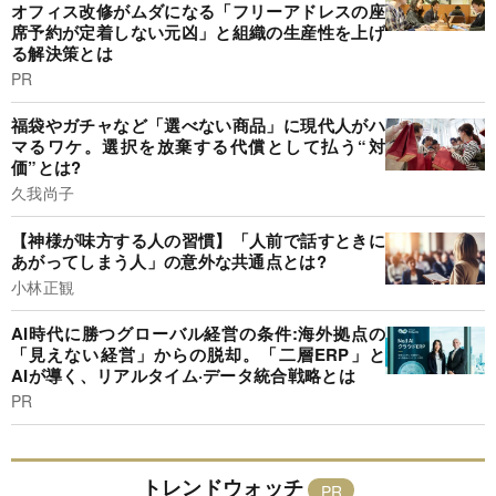
オフィス改修がムダになる「フリーアドレスの座
席予約が定着しない元凶」と組織の生産性を上げ
る解決策とは
PR
福袋やガチャなど「選べない商品」に現代人がハ
マるワケ。選択を放棄する代償として払う“対
価”とは?
久我尚子
【神様が味方する人の習慣】「人前で話すときに
あがってしまう人」の意外な共通点とは?
小林正観
AI時代に勝つグローバル経営の条件:海外拠点の
「見えない経営」からの脱却。「二層ERP」と
AIが導く、リアルタイム·データ統合戦略とは
PR
トレンドウォッチ