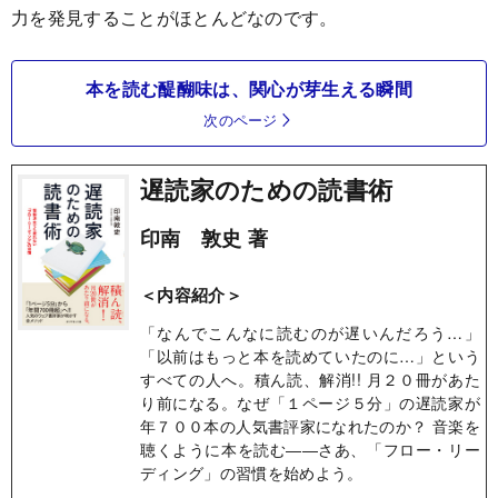
力を発見することがほとんどなのです。
本を読む醍醐味は、関心が芽生える瞬間
次のページ
遅読家のための読書術
印南 敦史 著
＜内容紹介＞
「なんでこんなに読むのが遅いんだろう…」
「以前はもっと本を読めていたのに…」という
すべての人へ。積ん読、解消!! 月２０冊があた
り前になる。なぜ「１ページ５分」の遅読家が
年７００本の人気書評家になれたのか？ 音楽を
聴くように本を読む――さあ、「フロー・リー
ディング」の習慣を始めよう。