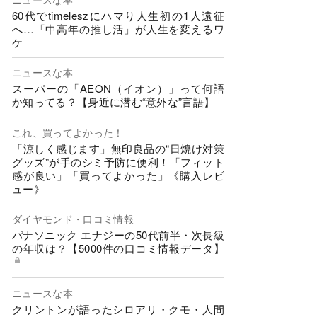
60代でtimeleszにハマり人生初の1人遠征
へ…「中高年の推し活」が人生を変えるワ
ケ
ニュースな本
スーパーの「AEON（イオン）」って何語
か知ってる？【身近に潜む“意外な”言語】
これ、買ってよかった！
「涼しく感じます」無印良品の“日焼け対策
グッズ”が手のシミ予防に便利！「フィット
感が良い」「買ってよかった」《購入レビ
ュー》
ダイヤモンド・口コミ情報
パナソニック エナジーの50代前半・次長級
の年収は？【5000件の口コミ情報データ】
ニュースな本
クリントンが語ったシロアリ・クモ・人間