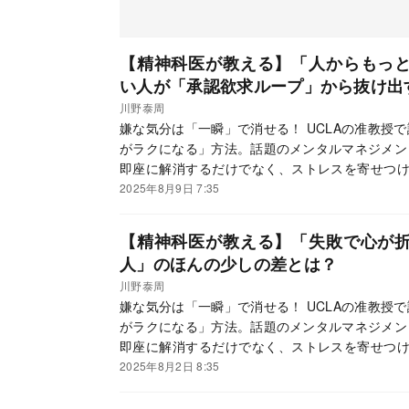
【精神科医が教える】「人からもっ
い人が「承認欲求ループ」から抜け出
川野泰周
嫌な気分は「一瞬」で消せる！ UCLAの准教授
がラクになる」方法。話題のメンタルマネジメン
即座に解消するだけでなく、ストレスを寄せつけ
発売を記念して、精神科医で禅僧の川野泰周氏に
2025年8月9日 7:35
【精神科医が教える】「失敗で心が
人」のほんの少しの差とは？
川野泰周
嫌な気分は「一瞬」で消せる！ UCLAの准教授
がラクになる」方法。話題のメンタルマネジメン
即座に解消するだけでなく、ストレスを寄せつけ
発売を記念して、精神科医で禅僧の川野泰周氏に
2025年8月2日 8:35