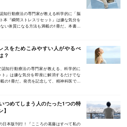
で認知行動療法の専門家が教える科学的に「脳
ト本『瞬間ストレスリセット』は嫌な気分を
ない体質になる方法も満載の1冊だ。本書の
本書の魅力を聞いた。
レスをためこみやすい人がやるべ
は？
授で認知行動療法の専門家が教える、科学的に
ット』は嫌な気分を即座に解消するだけでな
載の1冊だ。発売を記念して、精神科医で禅
いつめてしまう人のたった1つの特
ン】
望の日本版刊行！『こころの葛藤はすべて私の