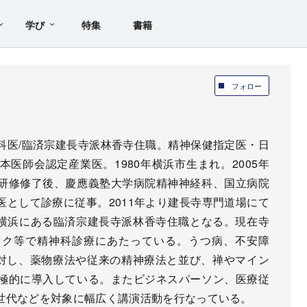
学び
特集
書籍
フォロー
科医/臨済宗建長寺派林香寺住職。精神保健指定医・日
医師会認定産業医。1980年横浜市生まれ。2005年
研修修了後、慶應義塾大学病院精神神経科、国立病院
として診療に従事。2011年より建長寺専門道場にて
り横浜にある臨済宗建長寺派林香寺住職となる。現在寺
ック等で精神科診療にあたっている。うつ病、不安障
に対し、薬物療法や従来の精神療法と並び、禅やマイン
極的に導入している。またビジネスパーソン、医療従
世代などを対象に幅広く講演活動を行なっている。