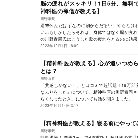
脳の疲れがスッキリ！1日5分、無料
神科医の禅僧が教える】
川野泰周
週末休んだはずなのに朝からだるい、やらなけ
い…もしかしたらそれは、身体ではなく脳が疲れ
の川野泰周氏はこうした脳の疲れをとるのに効果
今回は川野氏の著書『歩けば、調う』（青春出版
2023年12月1日 18:00
た「マインドフル・ウォーキング」について抜粋
【精神科医が教える】心が追いつめ
とは？
川野泰周
「共感しかない！」と口コミで超話題！18万部
なふりをした』について、精神科医の川野泰周さ
らくなったとき」についてお話を聞きました。
2023年10月14日 3:17
【精神科医が教える】寝る前にやって
川野泰周
話題沸騰！ 発売2ヵ月で4刷重版！ 超話題の本