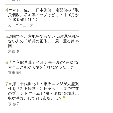
ヤマト・佐川・日本郵便…宅配便の「取
扱個数」増加率トップはどこ？【10月か
ら10％値上げも】
カーゴニュース
頑固でも、意地悪でもない…融通が利か
ない人の「納得の正体」〈風、薫る第95
回〉
木俣 冬
「再入館禁止」イオンモールの“完璧”な
マニュアルが人命を守れなかったワケ
窪田順生
日揮・千代田化工・東洋エンジが大型案
件を「断る経営」に転換へ、世界で空前
のプラントブームも“脱・請負”を加速…
収益基盤として狙う市場とは？
宗 敦司