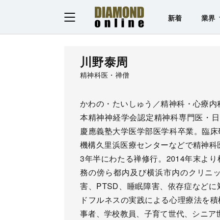
新着
業界
川野泰周
精神科医・禅僧
かわの・たいしゅう／精神科・心療内
本精神神経学会認定精神科専門医・日本
慶應義塾大学医学部医学科卒業。臨床
機構久里浜医療センターなどで精神科医
3年半にわたる禅修行。2014年末よ
務の傍ら都内及び横浜市内のクリニ
害、PTSD、睡眠障害、依存症など
ドフルネスの実践による心理療法を積
事者、学校教員、子育て世代、シニア