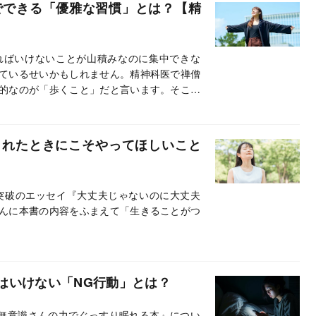
でできる「優雅な習慣」とは？【精
ればいけないことが山積みなのに集中できな
ているせいかもしれません。精神科医で禅僧
的なのが「歩くこと」だと言います。そこで
社刊）から禅の教えと最新脳科学から生まれ
して紹介します。
られたときにこそやってほしいこと
突破のエッセイ『大丈夫じゃないのに大丈夫
んに本書の内容をふまえて「生きることがつ
はいけない「NG行動」とは？
『無意識さんの力でぐっすり眠れる本』につい