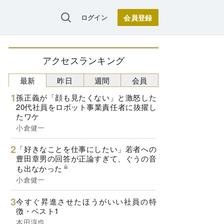
ログイン
アクセスランキング
最新
昨日
週間
会員
孫正義が「顔も見たくない」と激怒した
20代社員をロボット事業責任者に抜擢し
たワケ
小倉健一
「好きなことを仕事にしたい」若者への
豊田章男の回答が正論すぎて、ぐうの音
も出なかった
小倉健一
今すぐ昇進させたほうがいい社員の特
徴・ベスト1
本田淳也