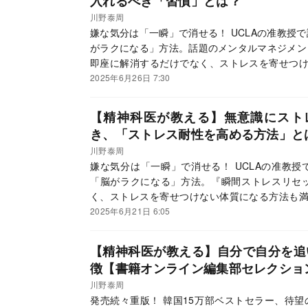
入れるべき「習慣」とは？
川野泰周
嫌な気分は「一瞬」で消せる！ UCLAの准教授
がラクになる」方法。話題のメンタルマネジメン
即座に解消するだけでなく、ストレスを寄せつけ
発売を記念して、精神科医で禅僧の川野泰周氏に
2025年6月26日 7:30
【精神科医が教える】無意識にスト
き、「ストレス耐性を高める方法」と
川野泰周
嫌な気分は「一瞬」で消せる！ UCLAの准教
「脳がラクになる」方法。『瞬間ストレスリセ
く、ストレスを寄せつけない体質になる方法も満
僧の川野泰周氏に本書の魅力を聞いた。
2025年6月21日 6:05
【精神科医が教える】自分で自分を追
徴【書籍オンライン編集部セレクショ
川野泰周
発売続々重版！ 韓国15万部ベストセラー、待