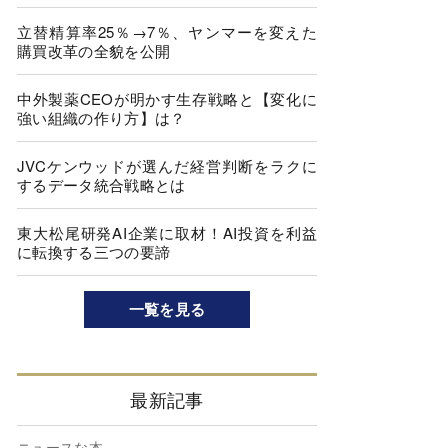
立替精算率25％→7％、ヤンマーを変えた
購買改革の全貌を公開
中外製薬CEOが明かす生存戦略と【変化に
強い組織の作り方】は？
JVCケンウッドが選んだ経営判断をラクに
するデータ統合戦略とは
東大松尾研発AI企業に取材！AI投資を利益
に転換する三つの要諦
一覧を見る
最新記事
ニュースな本