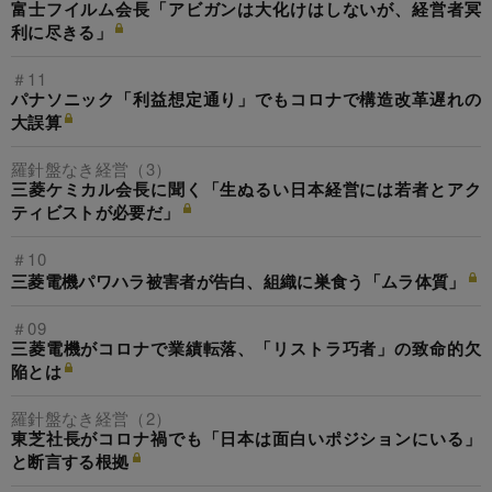
富士フイルム会長「アビガンは大化けはしないが、経営者冥
利に尽きる」
＃11
パナソニック「利益想定通り」でもコロナで構造改革遅れの
大誤算
羅針盤なき経営（3）
三菱ケミカル会長に聞く「生ぬるい日本経営には若者とアク
ティビストが必要だ」
＃10
三菱電機パワハラ被害者が告白、組織に巣食う「ムラ体質」
＃09
三菱電機がコロナで業績転落、「リストラ巧者」の致命的欠
陥とは
羅針盤なき経営（2）
東芝社長がコロナ禍でも「日本は面白いポジションにいる」
と断言する根拠