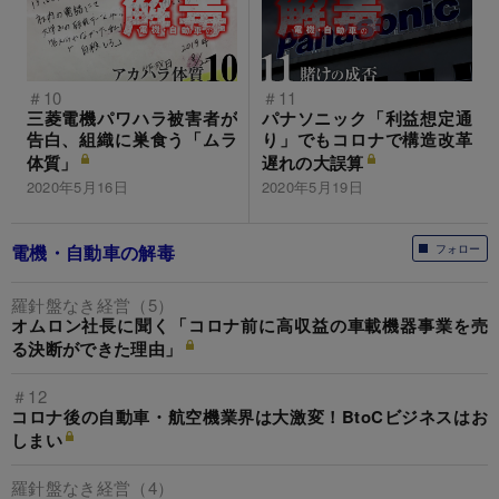
＃10
＃11
三菱電機パワハラ被害者が
パナソニック「利益想定通
告白、組織に巣食う「ムラ
り」でもコロナで構造改革
体質」
遅れの大誤算
2020年5月16日
2020年5月19日
電機・自動車の解毒
フォロー
羅針盤なき経営（5）
オムロン社長に聞く「コロナ前に高収益の車載機器事業を売
る決断ができた理由」
＃12
コロナ後の自動車・航空機業界は大激変！BtoCビジネスはお
しまい
羅針盤なき経営（4）