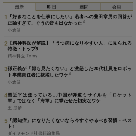
最新
昨日
週間
会員
「好きなことを仕事にしたい」若者への豊田章男の回答が
正論すぎて、ぐうの音も出なかった
小倉健一
【精神科医が解説】「うつ病になりやすい人」に見られる
特徴・トップ5
精神科医 Tomy
孫正義が「顔も見たくない」と激怒した20代社員をロボッ
ト事業責任者に抜擢したワケ
小倉健一
習近平は焦っている…中国が弾道ミサイルを「ロケット
軍」ではなく「海軍」に撃たせた切実なワケ
王 彦麟
「認知症」になりたくないなら今すぐやるべき習慣・ベス
ト1
ダイヤモンド社書籍編集局