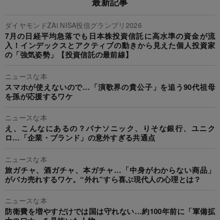
最新記事
ダイヤモンドZAi NISA投信グランプリ2026
7月の日経平均急落でも日本株投資信託に高水準の資金が流
入！インデックスとアクティブの動きから見えた個人投資家
の「強気姿勢」【投資信託の最前線】
ニュースな本
スマホが使えないので…「演歌界の貴公子」を追う90代祖母
を孫が応援するワケ
ニュースな本
え、こんなにあるの？パナソニック、りそな銀行、ユニク
ロ…「企業・ブランド」の意外すぎる共通点
ニュースな本
旅ガチャ、酒ガチャ、本ガチャ…「中身がわからない商品」
がバカ売れするワケ。“外れ”すら喜ぶ現代人の心理とは？
ニュースな本
防衛費を増やすだけでは国は守れない…約100年前に「軍備拡