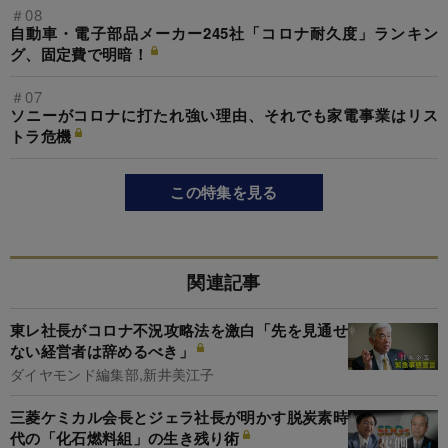
＃08
自動車・電子部品メーカー245社「コロナ耐久度」ランキン
グ、固定費で明暗！
＃07
ソニーがコロナに打たれ強い理由、それでも家電事業はリス
トラ危機
この特集を見る
関連記事
東レ社長がコロナ不況攻略法を激白「先を見通せ
ない経営者は辞めるべき」
ダイヤモンド編集部,新井美江子
三菱ケミカル会長とジェラ社長が明かす脱炭素時
代の「化石燃料組」の生き残り術