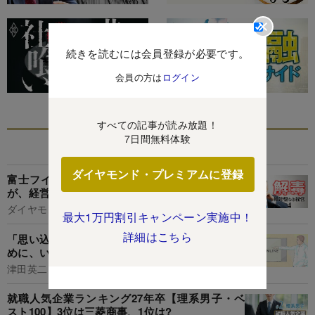
続きを読むには会員登録が必要です。
会員の方は
ログイン
すべての記事が読み放題！
7日間無料体験
あなたにおすすめ
ダイヤモンド・プレミアムに登録
富士フイルム会長「アビガンは大化けはしない
が、経営者冥利に尽きる」
ダイヤモンド編集部,土本匡孝
最大1万円割引キャンペーン実施中！
詳細はこちら
「思い込み」に気づき、「思い込み」を減らすた
めに、いま必要なこと
津田英二
就職人気企業ランキング27年卒【理系男子・ベ
スト100】3位は三菱商事、1位は?