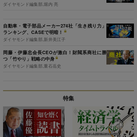
ダイヤモンド編集部,堀内 亮
自動車・電子部品メーカー274社「生き残り力」
ランキング、CASEで明暗！
ダイヤモンド編集部,新井美江子
岡藤・伊藤忠会長CEOが激白！財閥系商社に勝
つ「竹やり」戦略の中身
ダイヤモンド編集部,重石岳史
特集