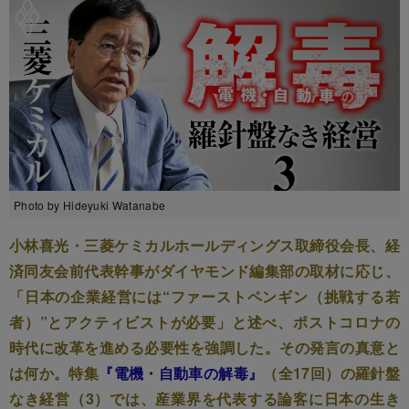
Photo by Hideyuki Watanabe
小林喜光・三菱ケミカルホールディングス取締役会長、経
済同友会前代表幹事がダイヤモンド編集部の取材に応じ、
「日本の企業経営には“ファーストペンギン（挑戦する若
者）”とアクティビストが必要」と述べ、ポストコロナの
時代に改革を進める必要性を強調した。その発言の真意と
は何か。特集
『電機・自動車の解毒』
（全17回）の羅針盤
なき経営（3）では、産業界を代表する論客に日本の生き