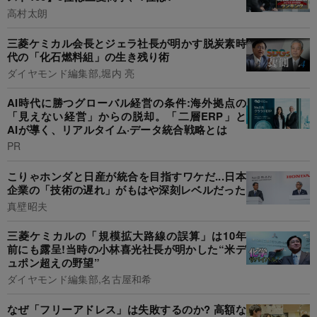
高村太朗
三菱ケミカル会長とジェラ社長が明かす脱炭素時
代の「化石燃料組」の生き残り術
ダイヤモンド編集部,堀内 亮
AI時代に勝つグローバル経営の条件:海外拠点の
「見えない経営」からの脱却。「二層ERP」と
AIが導く、リアルタイム·データ統合戦略とは
PR
こりゃホンダと日産が統合を目指すワケだ...日本
企業の「技術の遅れ」がもはや深刻レベルだった
真壁昭夫
三菱ケミカルの「規模拡大路線の誤算」は10年
前にも露呈!当時の小林喜光社長が明かした“米デ
ュポン超えの野望”
ダイヤモンド編集部,名古屋和希
なぜ「フリーアドレス」は失敗するのか? 高額な