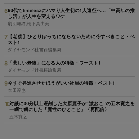
60代でtimeleszにハマり人生初の1人遠征へ…「中高年の推
し活」が人生を変えるワケ
劇団雌猫,松下真由美
【老後】ひとりぼっちにならないために今すべきこと・ベ
スト1
ダイヤモンド社書籍編集局
「悲しい老後」になる人の特徴・ワースト1
ダイヤモンド社書籍編集局
今すぐ昇進させたほうがいい社員の特徴・ベスト1
本田淳也
対談に30分以上遅刻した大原麗子が“激おこ”の五木寛之を
一瞬で虜にした「魔性のひとこと」〈再配信〉
五木寛之