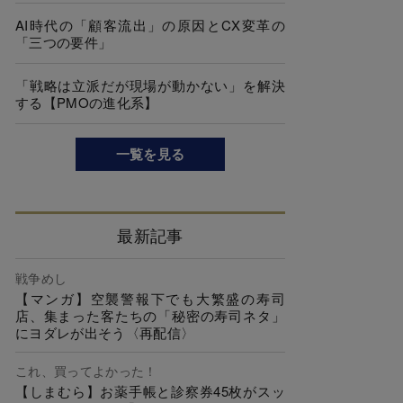
AI時代の「顧客流出」の原因とCX変革の
「三つの要件」
「戦略は立派だが現場が動かない」を解決
する【PMOの進化系】
一覧を見る
最新記事
戦争めし
【マンガ】空襲警報下でも大繁盛の寿司
店、集まった客たちの「秘密の寿司ネタ」
にヨダレが出そう〈再配信〉
これ、買ってよかった！
【しまむら】お薬手帳と診察券45枚がスッ