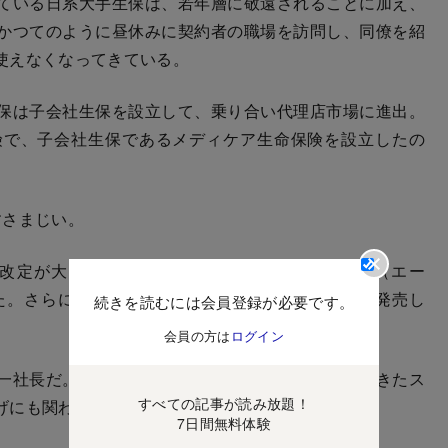
ている日系大手生保は、若年層に敬遠されることに加え、
かつてのように昼休みに契約者の職場を訪問し、同僚を紹
使えなくなってきている。
保は子会社生保を設立して、乗り合い代理店市場に進出。
険で、子会社生保であるメディケア生命保険を設立したの
すさまじい。
大改定が大当たり。医療保険「新メディフィットA（エー
た。さらに6月には「メディフィットがん保険」を発売し
続きを読むには会員登録が必要です。
会員の方は
ログイン
一社長だ。住友生命出身で、営業畑で実績を残してきたス
すべての記事が読み放題！
げにも関わった人物である。
7日間無料体験