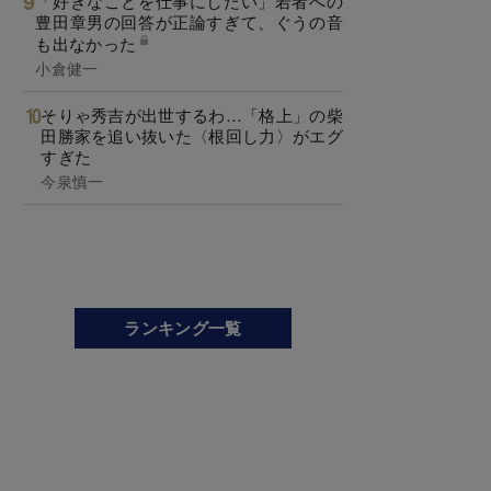
「好きなことを仕事にしたい」若者への
豊田章男の回答が正論すぎて、ぐうの音
も出なかった
小倉健一
そりゃ秀吉が出世するわ…「格上」の柴
田勝家を追い抜いた〈根回し力〉がエグ
すぎた
今泉慎一
ランキング一覧