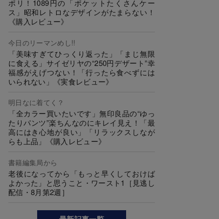
ポリ！1089円の「ポケットたくさんケー
ス」昭和レトロなデザインがたまらない！
《購入レビュー》
今日のリーマンめし!!
「美味すぎてひっくり返った」「まじ無限
に食える」サイゼリヤの“250円デザート”幸
福感がえげつない！「行ったら食べずには
いられない」《実食レビュー》
明日なに着てく？
「全カラー買いたいです」無印良品の“ゆっ
たりパンツ”楽ちんなのにキレイ見え！「最
高にはき心地が良い」「リラックスしなが
らも上品」《購入レビュー》
書籍編集局から
老後になってから「もっと早くしておけば
よかった」と思うこと・ワースト1［見逃し
配信・8月第2週］
最新記事一覧