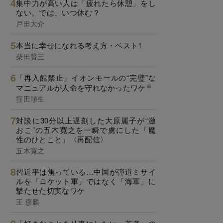
集中力が高い人は「疲れたら休憩」をし
ない。では、いつ休む？
戸田大介
本当に幸せになれる考え方・ベスト1
柴田賢三
「再入館禁止」イオンモールの“完璧”な
マニュアルが人命を守れなかったワケ
窪田順生
対談に30分以上遅刻した大原麗子が“激
おこ”の五木寛之を一瞬で虜にした「魔
性のひとこと」〈再配信〉
五木寛之
習近平は焦っている…中国が弾道ミサイ
ルを「ロケット軍」ではなく「海軍」に
撃たせた切実なワケ
王 彦麟