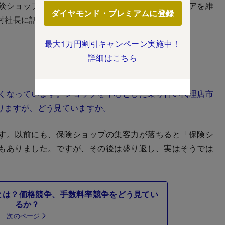
険ショップの集客が難しくなっている中、高いシェアを維
ダイヤモンド・プレミアムに登録
村社長に話を聞いた。
最大1万円割引キャンペーン実施中！
詳細はこちら
くなっています。ショップを中心とした乗り合い代理店市
りますが、どう見ていますか。
す。以前にも、保険ショップの集客力が落ちると「保険シ
もありました。ですが、その後は盛り返し、実はそうでは
とは？価格競争、手数料率競争をどう見てい
るか？
次のページ