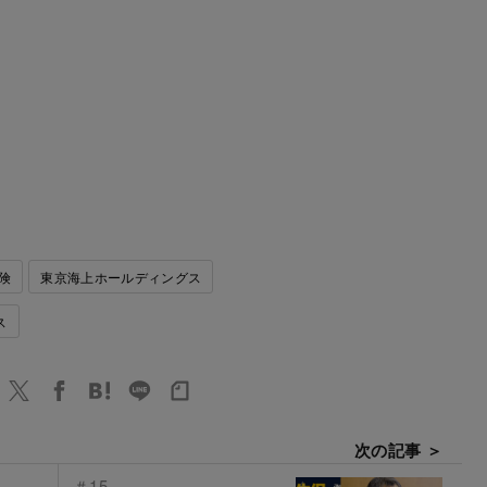
険
東京海上ホールディングス
ス
次の記事 ＞
＃15