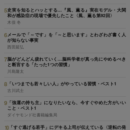
史実を知るとハッとする…『風、薫る』実在モデル・大関
和が感染症の現場で優先したこと〈風、薫る第92回〉
木俣 冬
メールで「～です」を「～と思います」とわざわざ書く人
が知らない事実
西田延弘
脳がどんどん疲れていく…脳科学者が真っ先にやめるべき
と断言する「たった1つの習慣」
川島隆太
「いつまでも若々しい人」がやっている習慣・ベスト1
古川武士
「強運の持ち主」になりたいなら、今すぐやめた方がいい
こと・ベスト1
ダイヤモンド社書籍編集局
「すぐ逃げる若手」にデキる上司が伝えている〈逆転の発