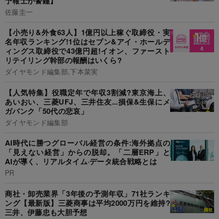
予報士が警鐘】
佐藤圭一
【小売り&外食63人】1億円以上稼ぐ取締役・実
名年収ランキング!1位はセブン&アイ・ホールデ
ィングス取締役で43億円超!イオン、ファースト
リテイリング幹部の報酬はいくら?
ダイヤモンド編集部,下本菜実
【人気特集】役職定年で年収3割減?東京海上、
あいおい、三菱UFJ、三井住友...損保&生保にメ
ガバンク「50代の悲哀」
ダイヤモンド編集部
AI時代に勝つグローバル経営の条件:海外拠点の
「見えない経営」からの脱却。「二層ERP」と
AIが導く、リアルタイム·データ統合戦略とは
PR
商社・卸売業界「3年後の予測年収」71社ランキ
ング【最新版】三菱商事は平均2000万円を維持?
三井、伊藤忠も大胆予想