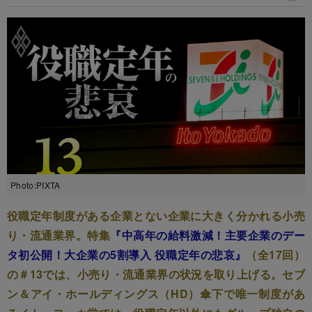
Photo:PIXTA
役職定年制度がある企業とない企業に大きく分かれる小売
り・流通業界。特集
『中高年の給料激減！主要企業のデー
タ初公開！大企業の5割導入 役職定年の悲哀』
（全17回）
の＃13では、小売り・流通業界の状況を取り上げる。セブ
ン＆アイ・ホールディングス（HD）傘下で唯一制度があ