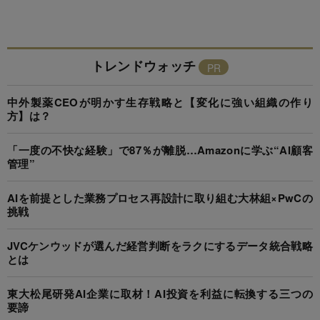
トレンドウォッチ
中外製薬CEOが明かす生存戦略と【変化に強い組織の作り
方】は？
「一度の不快な経験」で87％が離脱…Amazonに学ぶ“AI顧客
管理”
AIを前提とした業務プロセス再設計に取り組む大林組×PwCの
挑戦
JVCケンウッドが選んだ経営判断をラクにするデータ統合戦略
とは
東大松尾研発AI企業に取材！AI投資を利益に転換する三つの
要諦