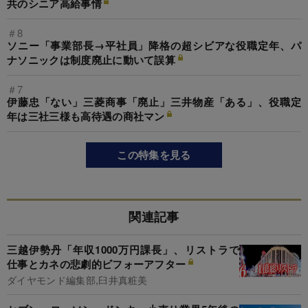
共のシニア高給事情
＃8
ソニー「事業部長→平社員」降格の超シビアな役職定年、パ
ナソニックは制度廃止に動いて誤算
＃7
伊藤忠「ない」三菱商事「廃止」三井物産「ある」、役職定
年は三社三様も高待遇の商社マン
この特集を見る
関連記事
三越伊勢丹「年収1000万円課長」、リストラで
仕事とカネの悲劇的ビフォーアフター
ダイヤモンド編集部,臼井真粧美