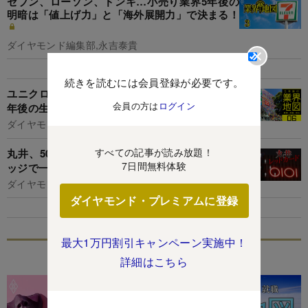
セブン、ローソン、ドンキ…小売り業界5年後の
明暗は「値上げ力」と「海外展開力」で決まる！
ダイヤモンド編集部,永吉泰貴
続きを読むには会員登録が必要です。
ユニクロ、ニトリ、ゼンショー…小売り＆外食5
会員の方は
ログイン
年後の生死はこの「3大テーマ」で決まる！
ダイヤモンド編集部,篭島裕亮
すべての記事が読み放題！
丸井、50代で「月給20万円台」も…実は社員バ
7日間無料体験
ッジで一目瞭然の年収テーブルを全公開
ダイヤモンド編集部,山本興陽
ダイヤモンド・プレミアムに登録
最大1万円割引キャンペーン実施中！
特集
詳細はこちら