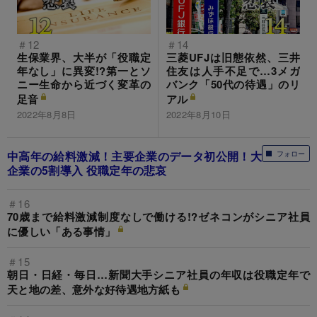
＃12
＃14
生保業界、大半が「役職定
三菱UFJは旧態依然、三井
年なし」に異変!?第一とソ
住友は人手不足で…3メガ
ニー生命から近づく変革の
バンク「50代の待遇」のリ
足音
アル
2022年8月8日
2022年8月10日
中高年の給料激減！主要企業のデータ初公開！大
フォロー
企業の5割導入 役職定年の悲哀
＃16
70歳まで給料激減制度なしで働ける!?ゼネコンがシニア社員
に優しい「ある事情」
＃15
朝日・日経・毎日…新聞大手シニア社員の年収は役職定年で
天と地の差、意外な好待遇地方紙も