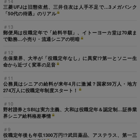
＃14
三菱UFJは旧態依然、三井住友は人手不足で…3メガバンク
「50代の待遇」のリアル
＃13
郵便局は役職定年で「給料半額」、イトーヨーカ堂は70歳ま
で勤務…小売り・流通シニアの明暗
＃12
生保業界、大半が「役職定年なし」に異変!?第一とソニー生
命から近づく変革の足音
＃11
公務員はシニアの給料が来年4月に激減？国家59万人・地方
274万人に役職定年制度スタート！
＃10
野村證券とSBIは実力主義、大和は役職定年＆認定制…証券業
界シニア給料格差事情
＃9
役職定年後も年収1300万円!?武田薬品、アステラス、第一三