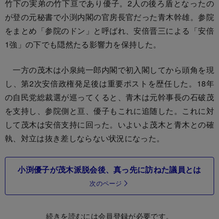
竹下の実弟の竹下亘であり優子。2人の後ろ盾となったの
が登の元秘書で小渕内閣の官房長官だった青木幹雄。参院
をまとめ「参院のドン」と呼ばれ、安倍晋三による「安倍
1強」の下でも隠然たる影響力を保持した。
一方の茂木は小泉純一郎内閣で初入閣してから頭角を現
し、第2次安倍政権発足後は重要ポストを歴任した。18年
の自民党総裁選が巡ってくると、青木は元幹事長の石破茂
を支持し、参院側と亘、優子もこれに追随した。これに対
して茂木は安倍支持に回った。いよいよ茂木と青木との確
執、対立は抜き差しならない状況になった。
小渕優子が茂木派脱会後、真っ先に訪ねた議員とは
次のページ
続きを読むには会員登録が必要です。