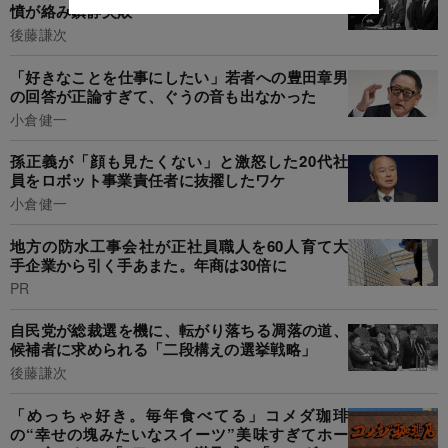
憤が絡み鎮静失敗
後藤謙次
「好きなことを仕事にしたい」若者への豊田章男
の回答が正論すぎて、ぐうの音も出なかった
小倉健一
孫正義が「顔も見たくない」と激怒した20代社
員をロボット事業責任者に抜擢したワケ
小倉健一
地方の防水工事会社が正社員職人を60人育て大
手企業から引く手あまた。年商は30倍に
PR
自民党が総裁選を機に、転がり落ちる凋落の道、
候補者に求められる「二段構えの選挙戦略」
後藤謙次
「めっちゃ好き。毎年食べてる」コメダ珈琲
の“幸せの塊みたいなスイーツ”美味すぎてホー