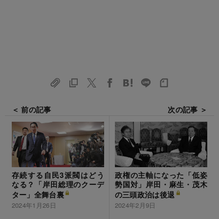
＜ 前の記事
次の記事 ＞
存続する自民3派閥はどう
政権の主軸になった「低姿
なる？「岸田総理のクーデ
勢国対」岸田・麻生・茂木
ター」全舞台裏
の三頭政治は後退
2024年1月26日
2024年2月9日