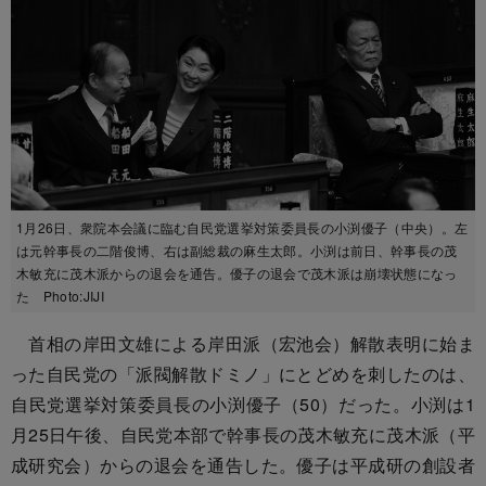
1月26日、衆院本会議に臨む自民党選挙対策委員長の小渕優子（中央）。左
は元幹事長の二階俊博、右は副総裁の麻生太郎。小渕は前日、幹事長の茂
木敏充に茂木派からの退会を通告。優子の退会で茂木派は崩壊状態になっ
た Photo:JIJI
首相の岸田文雄による岸田派（宏池会）解散表明に始ま
った自民党の「派閥解散ドミノ」にとどめを刺したのは、
自民党選挙対策委員長の小渕優子（50）だった。小渕は1
月25日午後、自民党本部で幹事長の茂木敏充に茂木派（平
成研究会）からの退会を通告した。優子は平成研の創設者