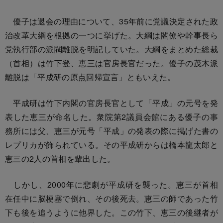
優子は退会の理由について、35年前に党議決定された政
治改革大綱を根拠の一つに挙げた。大綱は閣僚や幹事長ら
党執行部の派閥離脱を明記していた。大綱をまとめた総裁
（首相）は竹下登、恵三は官房長官だった。優子の茂木派
離脱は「平成研の原点回帰宣言」ともいえた。
平成研は竹下内閣の官房長官として「平成」の元号を発
表した恵三が命名した。衆院第2議員会館にある優子の事
務所には父、恵三が元号「平成」の発表の際に掲げた書の
レプリカが飾られている。その平成研からは橋本龍太郎と
恵三の2人の首相を輩出した。
しかし、2000年に悲劇が平成研を襲った。恵三が首相
在任中に脳梗塞で倒れ、その後死去。恵三の師であった竹
下も後を追うように他界した。この竹下、恵三の後継者が