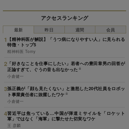
アクセスランキング
最新
昨日
週間
会員
【精神科医が解説】「うつ病になりやすい人」に見られる
特徴・トップ5
精神科医 Tomy
「好きなことを仕事にしたい」若者への豊田章男の回答が
正論すぎて、ぐうの音も出なかった
小倉健一
孫正義が「顔も見たくない」と激怒した20代社員をロボッ
ト事業責任者に抜擢したワケ
小倉健一
習近平は焦っている…中国が弾道ミサイルを「ロケット
軍」ではなく「海軍」に撃たせた切実なワケ
王 彦麟