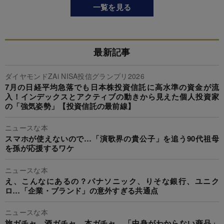
一覧を見る
最新記事
ダイヤモンドZAi NISA投信グランプリ2026
7月の日経平均急落でも日本株投資信託に高水準の資金が流
入！インデックスとアクティブの動きから見えた個人投資家
の「強気姿勢」【投資信託の最前線】
ニュースな本
スマホが使えないので…「演歌界の貴公子」を追う90代祖母
を孫が応援するワケ
ニュースな本
え、こんなにあるの？パナソニック、りそな銀行、ユニク
ロ…「企業・ブランド」の意外すぎる共通点
ニュースな本
旅ガチャ、酒ガチャ、本ガチャ…「中身がわからない商品」