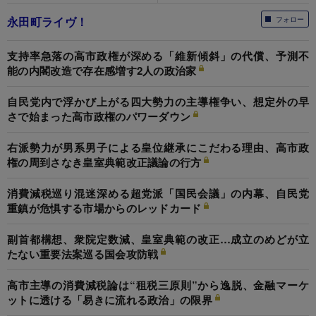
永田町ライヴ！
フォロー
支持率急落の高市政権が深める「維新傾斜」の代償、予測不
能の内閣改造で存在感増す2人の政治家
自民党内で浮かび上がる四大勢力の主導権争い、想定外の早
さで始まった高市政権のパワーダウン
右派勢力が男系男子による皇位継承にこだわる理由、高市政
権の周到さなき皇室典範改正議論の行方
消費減税巡り混迷深める超党派「国民会議」の内幕、自民党
重鎮が危惧する市場からのレッドカード
副首都構想、衆院定数減、皇室典範の改正…成立のめどが立
たない重要法案巡る国会攻防戦
高市主導の消費減税論は“租税三原則”から逸脱、金融マーケ
ットに透ける「易きに流れる政治」の限界