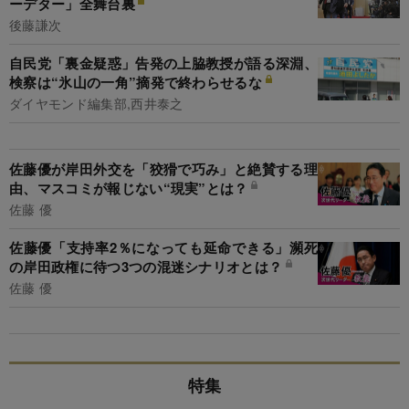
ーデター」全舞台裏
後藤謙次
自民党「裏金疑惑」告発の上脇教授が語る深淵、
検察は“氷山の一角”摘発で終わらせるな
ダイヤモンド編集部,西井泰之
佐藤優が岸田外交を「狡猾で巧み」と絶賛する理
由、マスコミが報じない“現実”とは？
佐藤 優
佐藤優「支持率2％になっても延命できる」瀕死
の岸田政権に待つ3つの混迷シナリオとは？
佐藤 優
特集