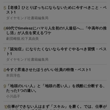
【老後】ひとりぼっちにならないために今すべきこと・ベ
スト1
ダイヤモンド社書籍編集局
60代でtimeleszにハマり人生初の1人遠征へ…「中高年の推
し活」が人生を変えるワケ
劇団雌猫,松下真由美
「認知症」になりたくないなら今すぐやるべき習慣・ベス
ト1
ダイヤモンド社書籍編集局
今すぐ昇進させたほうがいい社員の特徴・ベスト1
本田淳也
「地頭のいい人」と「地頭の悪い人」を残酷に分断する、
たった1つの違い。
小川晶子
仕事ができない人はまず「スキル」を磨く。では、仕事が