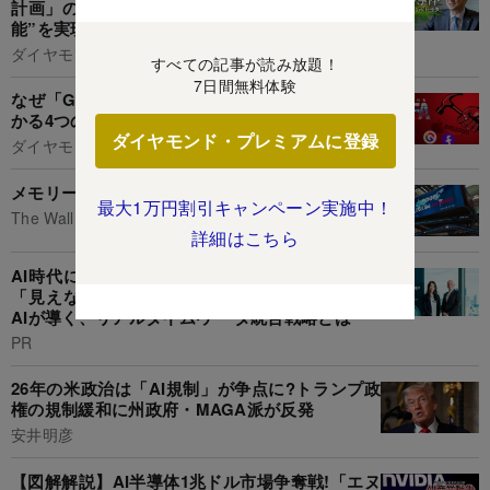
計画」の全貌を初披露、孫正義氏の夢“人工超知
能”を実現へ
ダイヤモンド編集部,村井令二
すべての記事が読み放題！
7日間無料体験
なぜ「GAFA解体」が叫ばれる?知識ゼロからわ
かる4つのQ&A
ダイヤモンド・プレミアムに登録
ダイヤモンド編集部,杉本りうこ
メモリーチップ不足解消、ほぼ不可能な理由
最大1万円割引キャンペーン実施中！
The Wall Street Journal
詳細はこちら
AI時代に勝つグローバル経営の条件:海外拠点の
「見えない経営」からの脱却。「二層ERP」と
AIが導く、リアルタイム·データ統合戦略とは
PR
26年の米政治は「AI規制」が争点に?トランプ政
権の規制緩和に州政府・MAGA派が反発
安井明彦
【図解解説】AI半導体1兆ドル市場争奪戦!「エヌ