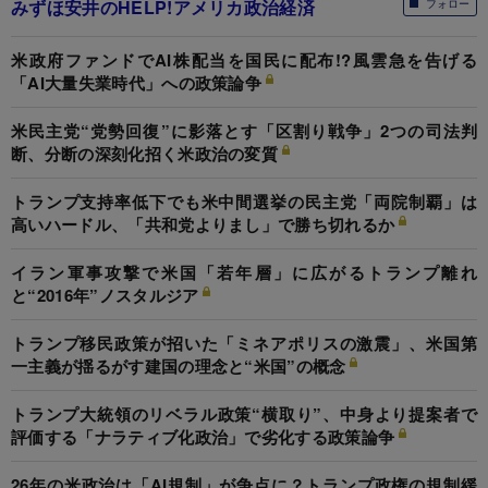
みずほ安井のHELP!アメリカ政治経済
フォロー
米政府ファンドでAI株配当を国民に配布!?風雲急を告げる
「AI大量失業時代」への政策論争
米民主党“党勢回復”に影落とす「区割り戦争」2つの司法判
断、分断の深刻化招く米政治の変質
トランプ支持率低下でも米中間選挙の民主党「両院制覇」は
高いハードル、「共和党よりまし」で勝ち切れるか
イラン軍事攻撃で米国「若年層」に広がるトランプ離れ
と“2016年”ノスタルジア
トランプ移民政策が招いた「ミネアポリスの激震」、米国第
一主義が揺るがす建国の理念と“米国”の概念
トランプ大統領のリベラル政策“横取り”、中身より提案者で
評価する「ナラティブ化政治」で劣化する政策論争
26年の米政治は「AI規制」が争点に？トランプ政権の規制緩