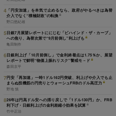
「円安加速」を本気で止めるなら、政府がやるべきは為替
介入でなく“積極財政”の転換
野口悠紀雄
日銀7月展望レポートににじむ「ビハインド・ザ・カーブ」
への焦り、為替次第で“9月前倒し”利上げも
亀田制作
日銀利上げ「10月前倒し」で金利終着点は1.75％か、展望
レポートで鮮明“物価上振れリスク”警戒モ－ド
森田京平
円安「再加速」一時1ドル162円突破、利上げや介入でも止
まらぬ投機筋の円売りとウォーシュFRBのドル高圧力
野地 慎
26年は円高ドル安への揺り戻しで「1ドル130円」か、FRB
利下げ・日銀利上げの金利差縮小効果を試算
竹中正治