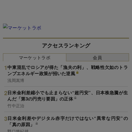
アクセスランキング
マーケットラボ
会員
中東混乱でロシアが得た「漁夫の利」、戦略性欠如のトラ
ンプエネルギー政策が招いた逆風
浅岡嵩博
日米金利差縮小でも止まらない“超円安”、日本株急騰が生
んだ「第3の円売り要因」の正体
竹中正治
日米金利差やデジタル赤字だけではない“異常な円安”の
「真の原因」
野口悠紀雄