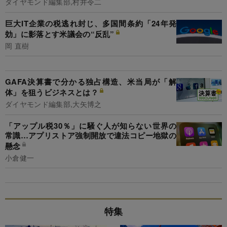
ダイヤモンド編集部,村井令二
巨大IT企業の税逃れ封じ、多国間条約「24年発
効」に影落とす米議会の“反乱”
岡 直樹
GAFA決算書で分かる独占構造、米当局が「解
体」を狙うビジネスとは？
ダイヤモンド編集部,大矢博之
「アップル税30％」に騒ぐ人が知らない世界の
常識…アプリストア強制開放で違法コピー地獄の
懸念
小倉健一
特集