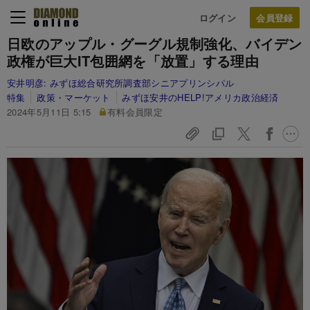
ログイン
日欧のアップル・グーグル規制強化、バイデン
政権が巨大IT包囲網を「放置」する理由
安井明彦:
みずほ総合研究所調査部シニアプリンシパル
特集
政策・マーケット
みずほ安井のHELP!アメリカ政治経済
2024年5月11日 5:15
有料会員限定