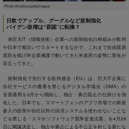
Photo:Anadolu/gettyimages
日欧でアップル、グーグルなど規制強化
バイデン政権は“容認”に転換？
米巨大IT（情報技術）企業への規制強化の枠組みが欧州
や日本で相次いでスタートするなかで、これまで自由貿易
原則を掲げ米企業擁護で動いてきた米政府の姿勢に変化が
目立ってきた。
規制強化で先行する欧州連合（EU）は、巨大IT企業に
自社サービスの優遇を禁じるデジタル市場法（DMA）の
全面適用を3月から開始し、独占・寡占阻止の仕掛けを強
化した。日本でも、スマートフォンのアプリ市場での新規
参入の妨害や自社以外の決済システムを使わせないことな
どを禁じる「スマホソフトウェア競争促進法案」を4月26
日に閣議決定し、独占や寡占による不公正を封じる新たな