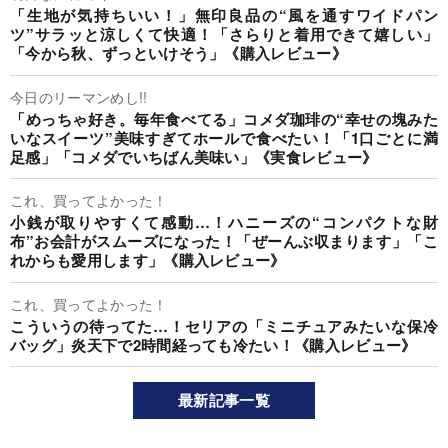
「生地が気持ちいい！」無印良品の“風を通すワイドパン
ツ”サラッと涼しくて快適！「さらりと着用できて嬉しい」
「今から秋、ずっといけそう」《購入レビュー》
今日のリーマンめし!!
「めっちゃ好き。毎年食べてる」コメダ珈琲の“幸せの塊みた
いなスイーツ”美味すぎてホールで食べたい！「1口ごとに満
足感」「コメダでいちばん美味い」《実食レビュー》
これ、買ってよかった！
小銭が取りやすくて感動…！ハニーズの“コンパクトな財
布”お会計がスムーズになった！「ぜーんぶ収まります」「こ
れからも愛用します」《購入レビュー》
これ、買ってよかった！
こういうの待ってた…！セリアの「ミニチュアみたいな保冷
バッグ」炎天下で2時間経っても冷たい！《購入レビュー》
最新記事一覧