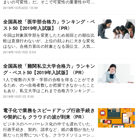
まいの可変性」だ。そこで可変性の重要性や可変
性の高い住宅の条件について工学院大学建築学部
2018年10月22日 13:00
の鈴木敏彦教授に聞いた。
全国高校「医学部合格力」ランキング・ベ
スト50【2019年入試版】
今回は対象医学部を変更したため前回との順位比
較は直接行わないが、上位の顔ぶれに大きな変化
はない。合格力算出の対象となる国公立、人気の
私立の合格者数も掲載した。現役合格率の高い高
2018年10月15日 5:00
校など、医学部入学を巡る昨今の状況も含めて見
ていこう。
全国高校「難関私立大学合格力」ランキン
グ・ベスト50【2019年入試版】
1人で複数の大学・学部の合格を得ることができ
るため、のべ合格者数しか把握できなかったこと
もあり、私立大学はこれまで合格力ランキングの
対象としてこなかったが、『ダイヤモンド・セレ
2018年10月1日 5:00
クト2018年8月号 中高一貫校・高校大学合格力ラ
ンキング 2019年入試版』では今回初めて、「難
電子化で業務をスピードアップ行政手続き
関私立大学合格力」を算出した。
や契約にも クラウドの波が到来
ビジネスのペーパーレス化の中でも遅れていた、
行政手続き、契約、請求など、紙の書類が当たり
前だった分野についても、クラウドソリューショ