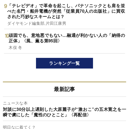
「テレビデオ」で革命を起こし、パナソニックとも肩を並
べた名門・船井電機が突然「従業員70人の出版社」に買収
された巧妙なスキームとは？
ダイヤモンド編集部,片田江康男
頑固でも、意地悪でもない…融通が利かない人の「納得の
正体」〈風、薫る第95回〉
木俣 冬
ランキング一覧
最新記事
ニュースな本
対談に30分以上遅刻した大原麗子が“激おこ”の五木寛之を一
瞬で虜にした「魔性のひとこと」〈再配信〉
明日なに着てく？