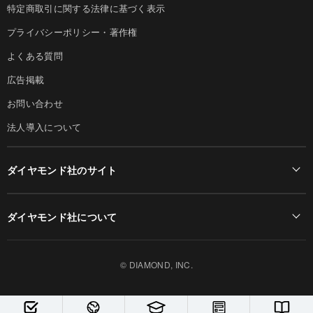
特定商取引に関する法律に基づく表示
プライバシーポリシー・著作権
よくある質問
広告掲載
お問い合わせ
法人導入について
ダイヤモンド社のサイト
Diamond Online(English)
ダイヤモンド社について
週刊ダイヤモンド
ダイヤモンド社TOP
DIAMONDハーバード・ビジネス・レビュー
© DIAMOND, INC.
会社概要
ダイヤモンドZAi（デジタル版）
採用情報
書籍オンライン