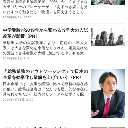
課題が山積する物流業界。だが、今、さまざまな
カテゴリーのプレーヤーが、「あるべき姿」を見
いだすべく動きだし「物流」を変えようとしてい
る。未来の物流業界はどんな姿になっていくの
2018年9月3日 13:00
か。日本を代表する老舗物流業界紙「カーゴニュ
ース」の西村旦編集長に聞いた。
中学受験が2019年から変わる!?早大の入試
改革が影響
早稲田大学の入試改革により、従前の「私大文
系」は大きな変化を余儀なくされる。定員厳格化
の荒波で合格者数が大幅に減少する中、有名大学
付属校人気が続く。19年入試はどうなるのだろう
2018年9月3日 5:12
か。
「総務業務のアウトソーシング」で日本の
企業を効率化し業績を上げていく
日本企業では、人事や経理に比べて総務の存在感
が低い。総務担当者は「なんでも屋」的な存在に
見られがちだが、社内のリソースを効率よく配分
し、効率的な経営を行うためには、本来は総務が
2018年4月18日 13:00
ルーティン業務から離脱し、より高度な業務に携
わる必要がある。そのために、総務はどのような
あり方が適切なのか？ アウトソーシング専業会
社として30年の歴史を持つNOCアウトソーシング
＆コンサルティングに、その“解”とノウハウを聞