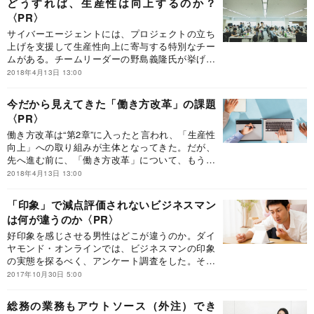
どうすれば、生産性は向上するのか？
いた。
サイバーエージェントには、プロジェクトの立ち
上げを支援して生産性向上に寄与する特別なチー
ムがある。チームリーダーの野島義隆氏が挙げる
生産性向上の「肝」は5つ。どれもが今日から実
2018年4月13日 13:00
行できるものばかりだ。
今だから見えてきた「働き方改革」の課題
働き方改革は“第2章”に入ったと言われ、「生産性
向上」への取り組みが主体となってきた。だが、
先へ進む前に、「働き方改革」について、もう一
度見直しておくべきことがあるのではないか？
2018年4月13日 13:00
「印象」で減点評価されないビジネスマン
は何が違うのか
好印象を感じさせる男性はどこが違うのか。ダイ
ヤモンド・オンラインでは、ビジネスマンの印象
の実態を探るべく、アンケート調査をした。そこ
から、男性が印象をよくする上で、心がけるべき
2017年10月30日 5:00
ことが見えてきた。
総務の業務もアウトソース（外注）でき