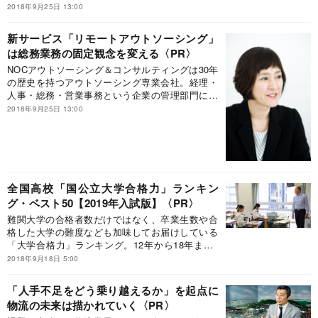
ンの活用が本格化しつつある。背景には、行政手
2018年9月25日 13:00
続きも含めて電子化を進めていこうとする世界的
な流れがある。
新サービス「リモートアウトソーシング」
は総務業務の固定観念を変える
NOCアウトソーシング＆コンサルティングは30年
の歴史を持つアウトソーシング専業会社。経理・
人事・総務・営業事務という企業の管理部門に特
化してアウトソーシングを提供している。同社の
2018年9月25日 13:00
バリューは、管理部門の定型業務を請け負うこと
で、各企業に本来の戦略的業務に専念してもらう
こと。その同社が現在力を入れているのが「総務
リモートアウトソーシング」だ。現場で蓄積され
た知見とノウハウを豊富に持つ同社だからこそ実
現できる、総務の業務を“リモート化”する画期的
全国高校「国公立大学合格力」ランキン
なサービスである。
グ・ベスト50【2019年入試版】
難関大学の合格者数だけではなく、卒業生数や合
格した大学の難度なども加味してお届けしている
「大学合格力」ランキング。12年から18年まで7
回のベスト校を見比べると、進学校の変遷の様子
2018年9月18日 5:00
をうかがうことができる。今回は202校がランク
インした。
「人手不足をどう乗り越えるか」を起点に
物流の未来は描かれていく