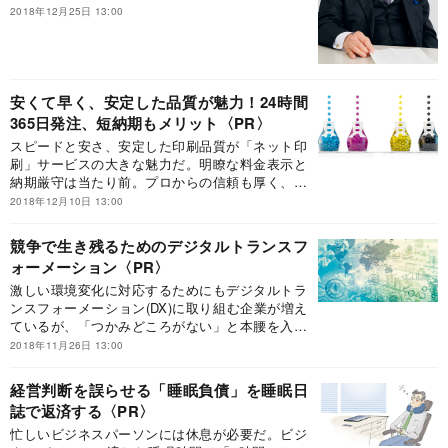
守り対策はあるのか――。老年学研究の第一人者
2018年12月25日 13:00
である桜美林大学大学院の長田久雄教授に高齢の
親と子の向き合い方を聞いた。
安くて早く、安定した品質が魅力！24時間
365日発注、短納期もメリット
スピードと安さ、安定した印刷品質が「ネット印
刷」サービスの大きな魅力だ。明瞭な料金表示と
納期厳守は当たり前。プロからの信頼も厚く、ネ
ット印刷を自社の受注獲得手段として活用する地
2018年12月10日 13:00
場の印刷会社も増えている。テンプレートを使え
ば、初心者でも入稿データの作成は簡単。名刺、
競争で生き残るためのデジタルトランスフ
パンフ、冊子など商材も幅広いので、企業の印刷
ォーメーション
コストの削減に活用できそうだ。
激しい環境変化に対応するためにもデジタルトラ
ンスフォーメーション(DX)に取り組む企業が増え
ているが、「つかみどころがない」と本腰を入れ
られない経営者も多い。しかしDXは今後、企業の
2018年11月26日 13:00
盛衰を左右するものになる。まずは経営者自らが
デジタル変革へのビジョンを持つことが求められ
経営判断を誤らせる「睡眠負債」を睡眠日
ている。
誌で返済する
忙しいビジネスパーソンには休息が必要だ。ビジ