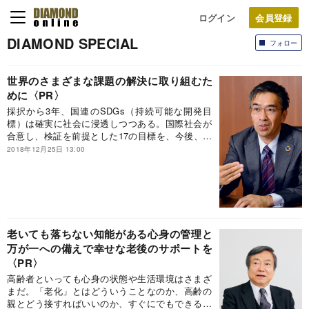
ログイン
DIAMOND SPECIAL
フォロー
世界のさまざまな課題の解決に取り組むた
めに
採択から3年、国連のSDGs（持続可能な開発目
標）は確実に社会に浸透しつつある。国際社会が
合意し、検証を前提とした17の目標を、今後、企
業はどのように活用すべきだろうか。
2018年12月25日 13:00
老いても落ちない知能がある心身の管理と
万が一への備えで幸せな老後のサポートを
高齢者といっても心身の状態や生活環境はさまざ
まだ。「老化」とはどういうことなのか、高齢の
親とどう接すればいいのか、すぐにでもできる見