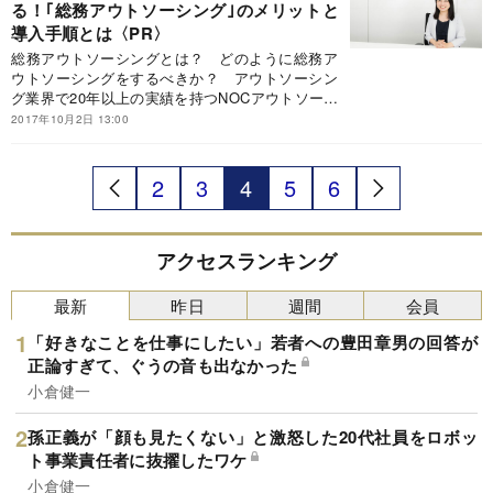
る！｢総務アウトソーシング｣のメリットと
導入手順とは
総務アウトソーシングとは？ どのように総務ア
ウトソーシングをするべきか？ アウトソーシン
グ業界で20年以上の実績を持つNOCアウトソーシ
ング＆コンサルティングでスーパーバイザー（運
2017年10月2日 13:00
用管理者)として活躍する根岸こず恵さんに解説し
てもらった。
2
3
4
5
6
アクセスランキング
最新
昨日
週間
会員
「好きなことを仕事にしたい」若者への豊田章男の回答が
正論すぎて、ぐうの音も出なかった
小倉健一
孫正義が「顔も見たくない」と激怒した20代社員をロボッ
ト事業責任者に抜擢したワケ
小倉健一