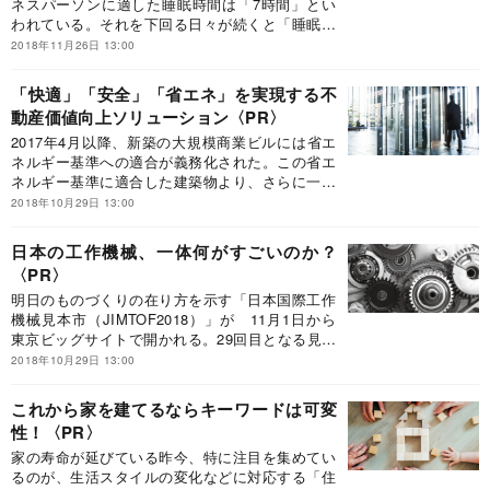
ネスパーソンに適した睡眠時間は「7時間」とい
われている。それを下回る日々が続くと「睡眠負
債」が蓄積されて健康が損なわれ、仕事のミスが
2018年11月26日 13:00
増え能率が下がるという。睡眠負債を生じさせな
いためには、どうすればいいのか?睡眠研究の第
「快適」「安全」「省エネ」を実現する不
一人者、睡眠評価研究機構の白川修一郎代表に聞
動産価値向上ソリューション
いた。
2017年4月以降、新築の大規模商業ビルには省エ
ネルギー基準への適合が義務化された。この省エ
ネルギー基準に適合した建築物より、さらに一歩
先へ進んだZEB(ゼロ・エネルギー・ビル)が、
2018年10月29日 13:00
今、注目されている。
日本の工作機械、一体何がすごいのか？
明日のものづくりの在り方を示す「日本国際工作
機械見本市（JIMTOF2018）」が 11月1日から
東京ビッグサイトで開かれる。29回目となる見本
市は、世界のものづくりの大きな転機を前にし
2018年10月29日 13:00
て 工作機械メーカーの提案力が問われる重要な
イベントとして大きな注目を集めている。改め
これから家を建てるならキーワードは可変
て、日本の工作機械メーカーの凄さと今後の展望
性！
についてまとめた。
家の寿命が延びている昨今、特に注目を集めてい
るのが、生活スタイルの変化などに対応する「住