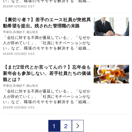
い」など、職場のモヤモヤを解決する「組織開
発」のはじめ方を紹介します。
2023年12月30日 3:27
【裏切り者？】若手のエース社員が突然異
動希望を提出。残された管理職の末路
早瀬信,高橋妙子,瀬山暁夫
「会社に対する不満が蔓延している」、「なぜか
人が辞めていく」、「社員にモチベーションがな
い」など、職場のモヤモヤを解決する「組織開
発」のはじめ方を紹介します。
2023年12月29日 3:45
【まだZ世代とか言ってんの？】忘年会も
新年会も参加しない、若手社員たちの価値
観とは？
早瀬信,高橋妙子,瀬山暁夫
「会社に対する不満が蔓延している」、「なぜか
人が辞めていく」、「社員にモチベーションがな
い」など、職場のモヤモヤを解決する「組織開
発」のはじめ方を紹介します。
2023年12月28日 3:52
1
2