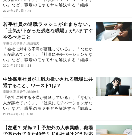
い」など、職場のモヤモヤを解決する「組織開
発」のはじめ方を紹介します。
2024年3月9日 4:45
若手社員の退職ラッシュが止まらない。
「士気が下がった残念な職場」がいますぐ
やるべきこと
早瀬信,高橋妙子,瀬山暁夫
「会社に対する不満が蔓延している」、「なぜか
人が辞めていく」、「社員にモチベーションがな
い」など、職場のモヤモヤを解決する「組織開
発」のはじめ方を紹介します。
2024年3月2日 4:38
中途採用社員が非戦力扱いされる職場に共
通すること、ワースト1は？
早瀬信,高橋妙子,瀬山暁夫
「会社に対する不満が蔓延している」、「なぜか
人が辞めていく」、「社員にモチベーションがな
い」など、職場のモヤモヤを解決する「組織開
発」のはじめ方を紹介します。
2024年2月24日 4:18
【左遷？ 栄転？】予想外の人事異動、職場
で慕われてきた40代ミドル社員はどう対応