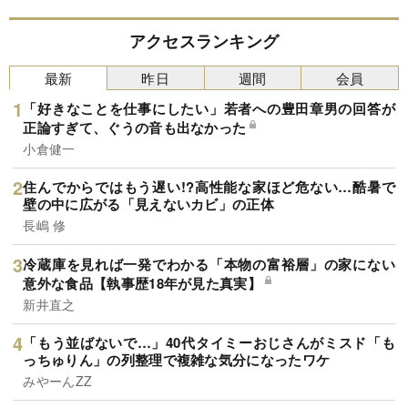
アクセスランキング
最新
昨日
週間
会員
「好きなことを仕事にしたい」若者への豊田章男の回答が
正論すぎて、ぐうの音も出なかった
小倉健一
住んでからではもう遅い!?高性能な家ほど危ない…酷暑で
壁の中に広がる「見えないカビ」の正体
長嶋 修
冷蔵庫を見れば一発でわかる「本物の富裕層」の家にない
意外な食品【執事歴18年が見た真実】
新井直之
「もう並ばないで…」40代タイミーおじさんがミスド「も
っちゅりん」の列整理で複雑な気分になったワケ
みやーんZZ