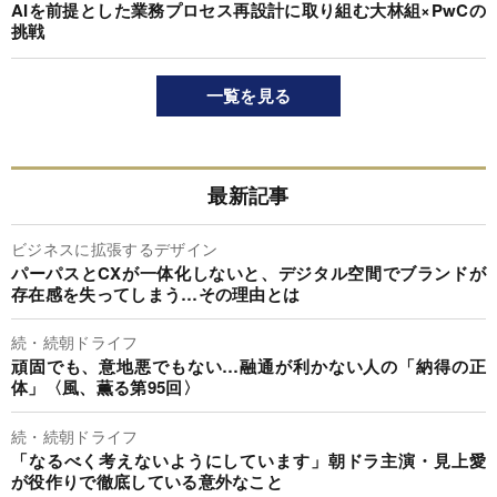
AIを前提とした業務プロセス再設計に取り組む大林組×PwCの
挑戦
一覧を見る
最新記事
ビジネスに拡張するデザイン
パーパスとCXが一体化しないと、デジタル空間でブランドが
存在感を失ってしまう…その理由とは
続・続朝ドライフ
頑固でも、意地悪でもない…融通が利かない人の「納得の正
体」〈風、薫る第95回〉
続・続朝ドライフ
「なるべく考えないようにしています」朝ドラ主演・見上愛
が役作りで徹底している意外なこと