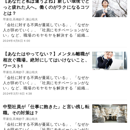
【あなたと私は違うよね】新しい環境でど
っと疲れた人へ。働くのがラクになるコツ
とは？
早瀬信,高橋妙子,瀬山暁夫
「会社に対する不満が蔓延している」、「なぜか
人が辞めていく」、「社員にモチベーションがな
い」など、職場のモヤモヤを解決する「組織開
発」のはじめ方を紹介します。
2024年4月6日 4:00
【あなたはやってない？】メンタル離職が
相次ぐ職場。絶対にしてはいけないこと、
ワースト1
早瀬信,高橋妙子,瀬山暁夫
「会社に対する不満が蔓延している」、「なぜか
人が辞めていく」、「社員にモチベーションがな
い」など、職場のモヤモヤを解決する「組織開
発」のはじめ方を紹介します。
2024年3月16日 4:38
中堅社員が「仕事に飽きた」と言い残し転
職。その対策は？
早瀬信,高橋妙子,瀬山暁夫
「会社に対する不満が蔓延している」、「なぜか
人が辞めていく」、「社員にモチベーションがな