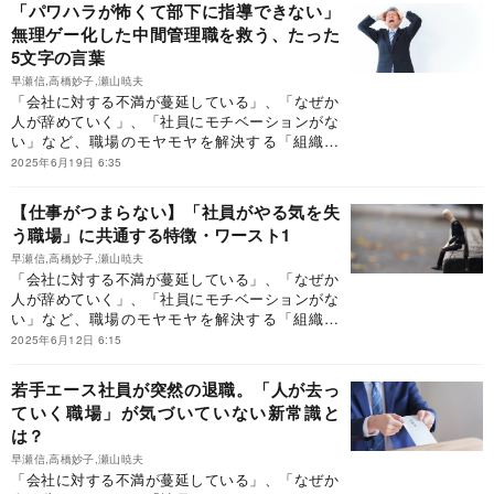
「パワハラが怖くて部下に指導できない」
無理ゲー化した中間管理職を救う、たった
5文字の言葉
早瀬信,高橋妙子,瀬山暁夫
「会社に対する不満が蔓延している」、「なぜか
人が辞めていく」、「社員にモチベーションがな
い」など、職場のモヤモヤを解決する「組織開
発」のはじめ方を紹介します。
2025年6月19日 6:35
【仕事がつまらない】「社員がやる気を失
う職場」に共通する特徴・ワースト1
早瀬信,高橋妙子,瀬山暁夫
「会社に対する不満が蔓延している」、「なぜか
人が辞めていく」、「社員にモチベーションがな
い」など、職場のモヤモヤを解決する「組織開
発」のはじめ方を紹介します。
2025年6月12日 6:15
若手エース社員が突然の退職。「人が去っ
ていく職場」が気づいていない新常識と
は？
早瀬信,高橋妙子,瀬山暁夫
「会社に対する不満が蔓延している」、「なぜか