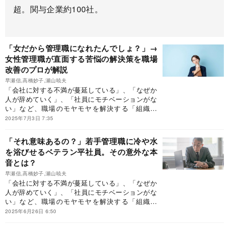
超。関与企業約100社。
「女だから管理職になれたんでしょ？」→
女性管理職が直面する苦悩の解決策を職場
改善のプロが解説
早瀬信,高橋妙子,瀬山暁夫
「会社に対する不満が蔓延している」、「なぜか
人が辞めていく」、「社員にモチベーションがな
い」など、職場のモヤモヤを解決する「組織開
発」のはじめ方を紹介します。
2025年7月3日 7:35
「それ意味あるの？」若手管理職に冷や水
を浴びせるベテラン平社員。その意外な本
音とは？
早瀬信,高橋妙子,瀬山暁夫
「会社に対する不満が蔓延している」、「なぜか
人が辞めていく」、「社員にモチベーションがな
い」など、職場のモヤモヤを解決する「組織開
発」のはじめ方を紹介します。
2025年6月26日 6:50