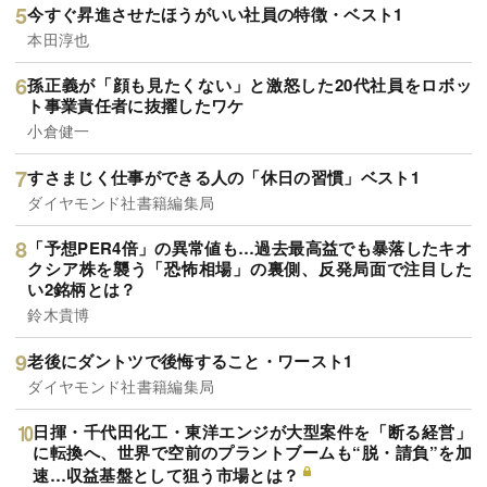
今すぐ昇進させたほうがいい社員の特徴・ベスト1
本田淳也
孫正義が「顔も見たくない」と激怒した20代社員をロボッ
ト事業責任者に抜擢したワケ
小倉健一
すさまじく仕事ができる人の「休日の習慣」ベスト1
ダイヤモンド社書籍編集局
「予想PER4倍」の異常値も…過去最高益でも暴落したキオ
クシア株を襲う「恐怖相場」の裏側、反発局面で注目した
い2銘柄とは？
鈴木貴博
老後にダントツで後悔すること・ワースト1
ダイヤモンド社書籍編集局
日揮・千代田化工・東洋エンジが大型案件を「断る経営」
に転換へ、世界で空前のプラントブームも“脱・請負”を加
速…収益基盤として狙う市場とは？