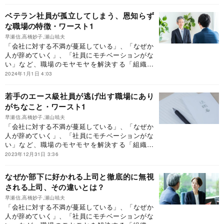
ベテラン社員が孤立してしまう、恩知らず
な職場の特徴・ワースト1
早瀬信,高橋妙子,瀬山暁夫
「会社に対する不満が蔓延している」、「なぜか
人が辞めていく」、「社員にモチベーションがな
い」など、職場のモヤモヤを解決する「組織開
発」のはじめ方を紹介します。
2024年1月1日 4:03
若手のエース級社員が逃げ出す職場にあり
がちなこと・ワースト1
早瀬信,高橋妙子,瀬山暁夫
「会社に対する不満が蔓延している」、「なぜか
人が辞めていく」、「社員にモチベーションがな
い」など、職場のモヤモヤを解決する「組織開
発」のはじめ方を紹介します。
2023年12月31日 3:36
なぜか部下に好かれる上司と徹底的に無視
される上司、その違いとは？
早瀬信,高橋妙子,瀬山暁夫
「会社に対する不満が蔓延している」、「なぜか
人が辞めていく」、「社員にモチベーションがな