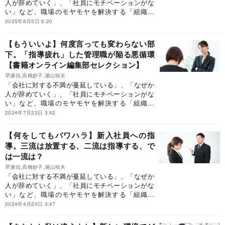
人が辞めていく」、「社員にモチベーションがな
い」など、職場のモヤモヤを解決する「組織開
発」のはじめ方を紹介します。
2025年6月5日 6:20
【もういいよ】何度言っても変わらない部
下。「指導疲れ」した管理職が陥る悪循環
【書籍オンライン編集部セレクション】
早瀬信,高橋妙子,瀬山暁夫
「会社に対する不満が蔓延している」、「なぜか
人が辞めていく」、「社員にモチベーションがな
い」など、職場のモヤモヤを解決する「組織開
発」のはじめ方を紹介します。
2024年7月23日 3:42
【何をしてもパワハラ】新入社員への指
導。三流は放置する、二流は指導する、で
は一流は？
早瀬信,高橋妙子,瀬山暁夫
「会社に対する不満が蔓延している」、「なぜか
人が辞めていく」、「社員にモチベーションがな
い」など、職場のモヤモヤを解決する「組織開
発」のはじめ方を紹介します。
2024年4月20日 3:47