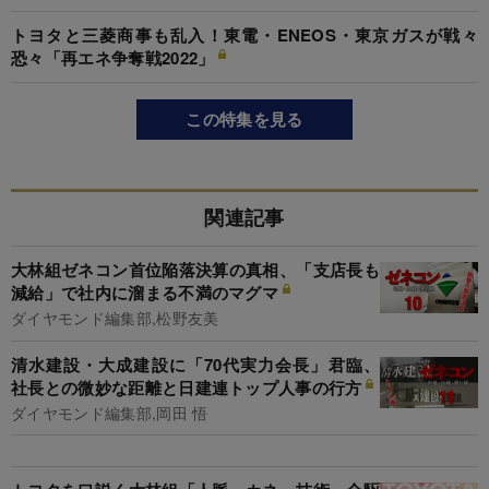
トヨタと三菱商事も乱入！東電・ENEOS・東京ガスが戦々
恐々「再エネ争奪戦2022」
この特集を見る
関連記事
大林組ゼネコン首位陥落決算の真相、「支店長も
減給」で社内に溜まる不満のマグマ
ダイヤモンド編集部,松野友美
清水建設・大成建設に「70代実力会長」君臨、
社長との微妙な距離と日建連トップ人事の行方
ダイヤモンド編集部,岡田 悟