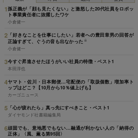
孫正義が「顔も見たくない」と激怒した20代社員をロボッ
ト事業責任者に抜擢したワケ
小倉健一
「好きなことを仕事にしたい」若者への豊田章男の回答が
正論すぎて、ぐうの音も出なかった
小倉健一
今すぐ昇進させたほうがいい社員の特徴・ベスト1
本田淳也
ヤマト・佐川・日本郵便…宅配便の「取扱個数」増加率ト
ップはどこ？【10月から10％値上げも】
カーゴニュース
「心が疲れたら」真っ先にすべきこと・ベスト1
ダイヤモンド社書籍編集局
頑固でも、意地悪でもない…融通が利かない人の「納得の
正体」〈風、薫る第95回〉