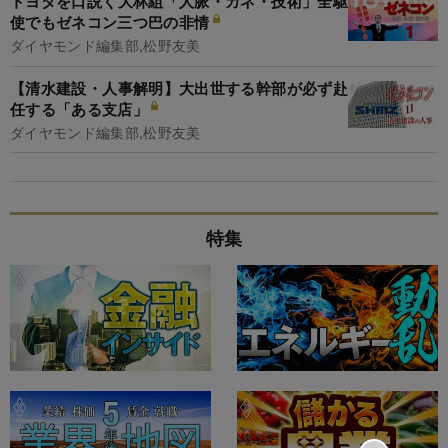
トヨタを口説く大林組「人脈・カネ・技術」全駆
使でもゼネコン三つ巴の非情
ダイヤモンド編集部,松野友美
【清水建設・人事解明】大出世する幹部が必ず赴
任する「ある支店」
ダイヤモンド編集部,松野友美
特集