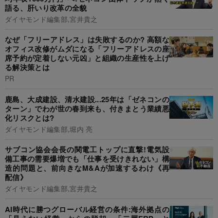
語る、肝いり改革の全貌
ダイヤモンド編集部,宮井貴之
なぜ「フリーアドレス」は失敗するのか? 高額な
オフィス改修がムダになる「フリーアドレスの座
席予約が定着しない元凶」と組織の生産性を上げ
る解決策とは
PR
鹿島、大成建設、清水建設...25年は「ゼネコンの
ターン」でわが世の春到来も、付きまとう業績悪
化リスクとは?
ダイヤモンド編集部,堀内 亮
サブコン協会会長の関電工トップに直撃!電気設
備工事の需要爆増でも「仕事を受けきれない」構
造的問題と、前向きなM&Aが加速するわけ《再
配信》
ダイヤモンド編集部,宮井貴之
AI時代に勝つグローバル経営の条件:海外拠点の