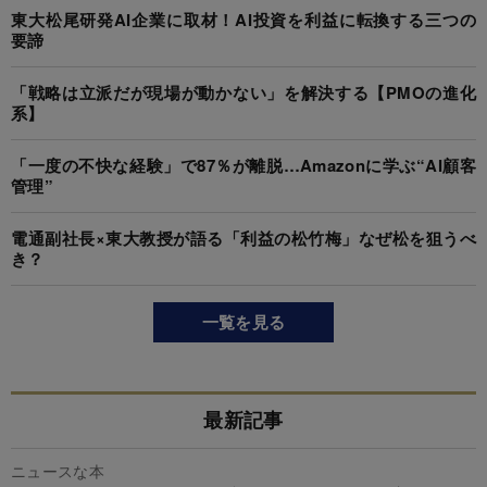
東大松尾研発AI企業に取材！AI投資を利益に転換する三つの
要諦
「戦略は立派だが現場が動かない」を解決する【PMOの進化
系】
「一度の不快な経験」で87％が離脱…Amazonに学ぶ“AI顧客
管理”
電通副社長×東大教授が語る「利益の松竹梅」なぜ松を狙うべ
き？
一覧を見る
最新記事
ニュースな本