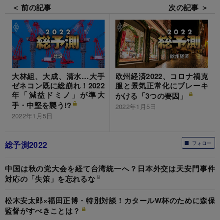
＜ 前の記事
次の記事 ＞
大林組、大成、清水…大手
欧州経済2022、コロナ禍克
ゼネコン既に総崩れ！2022
服と景気正常化にブレーキ
年「減益ドミノ」が準大
かける「3つの要因」
手・中堅を襲う!?
2022年1月5日
2022年1月5日
総予測2022
フォロー
中国は秋の党大会を経て台湾統一へ？日本外交は天安門事件
対応の「失策」を忘れるな
松木安太郎×福田正博・特別対談！カタールW杯のために森保
監督がすべきことは？