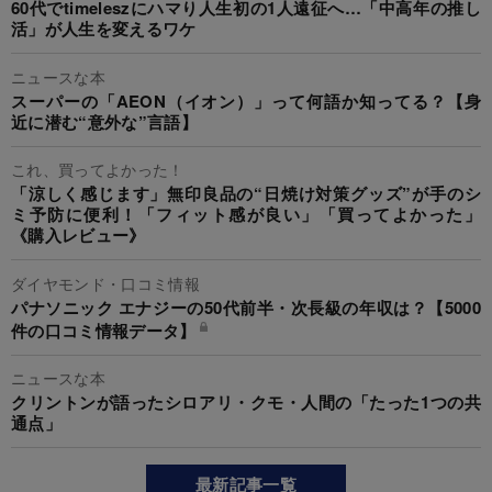
60代でtimeleszにハマり人生初の1人遠征へ…「中高年の推し
活」が人生を変えるワケ
ニュースな本
スーパーの「AEON（イオン）」って何語か知ってる？【身
近に潜む“意外な”言語】
これ、買ってよかった！
「涼しく感じます」無印良品の“日焼け対策グッズ”が手のシ
ミ予防に便利！「フィット感が良い」「買ってよかった」
《購入レビュー》
ダイヤモンド・口コミ情報
パナソニック エナジーの50代前半・次長級の年収は？【5000
件の口コミ情報データ】
ニュースな本
クリントンが語ったシロアリ・クモ・人間の「たった1つの共
通点」
最新記事一覧