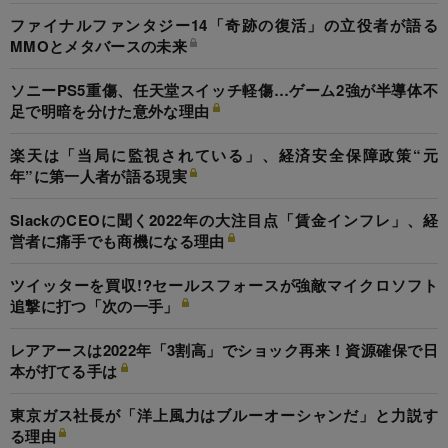
ファイナルファンタジー14「奇跡の復活」の立役者が語る
MMOとメタバースの未来
ソニーPS5重傷、任天堂スイッチ軽傷…ゲーム2強が半導体不
足で明暗を分けた意外な理由
楽天は「当局に監視されている」、経済安全保障政策“元
年”に第一人者が語る現実
SlackのCEOに聞く2022年の大注目点「賃金インフレ」、経
営者に痛手でも商機になる理由
ツイッターを買収!?セールスフォースが強敵マイクロソフト
追撃に打つ「次の一手」
レアアースは2022年「3割高」でショック再来！資源確保で日
本が打てる手は
東京ガス社長が「洋上風力はブルーオーシャンだ」と力説す
る理由