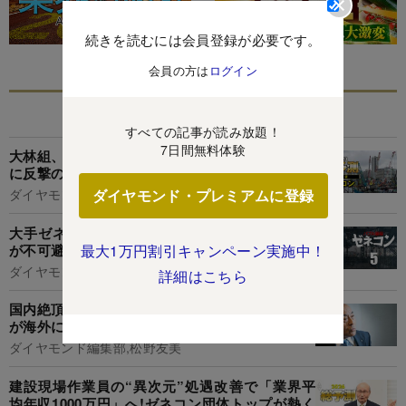
続きを読むには会員登録が必要です。
会員の方は
ログイン
あなたにおすすめ
すべての記事が読み放題！
7日間無料体験
大林組、清水建設...ゼネコンの23年は不動産デベ
に反撃の狼煙!「請け負け」脱却の秘策とは?
ダイヤモンド・プレミアムに登録
ダイヤモンド編集部,堀内 亮
大手ゼネコンが中堅のシマ荒らし!安値受注競争
が不可避な理由
最大1万円割引キャンペーン実施中！
ダイヤモンド編集部,松野友美
詳細はこちら
国内絶頂期にドメスティックなゼネコン大成建設
が海外に走る理由
ダイヤモンド編集部,松野友美
建設現場作業員の“異次元”処遇改善で「業界平
均年収1000万円」へ!ゼネコン団体トップが熱く