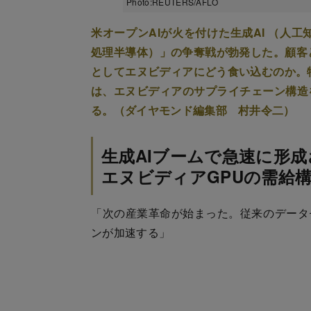
Photo:REUTERS/AFLO
米オープンAIが火を付けた生成AI （人
処理半導体）」の争奪戦が勃発した。顧客
としてエヌビディアにどう食い込むのか。
は、エヌビディアのサプライチェーン構造
る。（ダイヤモンド編集部 村井令二）
生成AIブームで急速に形
エヌビディアGPUの需給
「次の産業革命が始まった。従来のデータセ
ンが加速する」