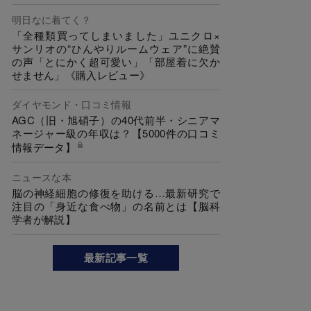
明日なに着てく？
「全種類買ってしまいました」ユニクロ×
サンリオの“ひんやりルームウェア”に絶賛
の声「とにかく超可愛い」「部屋着に欠か
せません」《購入レビュー》
ダイヤモンド・口コミ情報
AGC（旧・旭硝子）の40代前半・シニアマ
ネージャー級の年収は？【5000件の口コミ
情報データ】
ニュースな本
脳の神経細胞の修復を助ける…最新研究で
注目の「身近な食べ物」の名前とは【脳科
学者が解説】
最新記事一覧