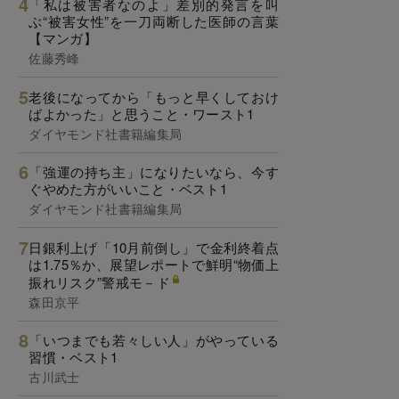
「私は被害者なのよ」差別的発言を叫
ぶ“被害女性”を一刀両断した医師の言葉
【マンガ】
佐藤秀峰
老後になってから「もっと早くしておけ
ばよかった」と思うこと・ワースト1
ダイヤモンド社書籍編集局
「強運の持ち主」になりたいなら、今す
ぐやめた方がいいこと・ベスト1
ダイヤモンド社書籍編集局
日銀利上げ「10月前倒し」で金利終着点
は1.75％か、展望レポートで鮮明“物価上
振れリスク”警戒モ－ド
森田京平
「いつまでも若々しい人」がやっている
習慣・ベスト1
古川武士