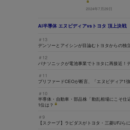
2024年7月29日
AI半導体 エヌビディアvsトヨタ 頂上決戦
＃13
デンソーとアイシンが目論むトヨタからの独
＃12
パナソニックが電池事業でトヨタに再接近！
＃11
プリファードCEOが断言、「エヌビディア1強
＃10
半導体・自動車・部品株「動乱相場にこそ仕込
1位は？
＃9
【スクープ】ラピダスがトヨタ・三菱UFJら