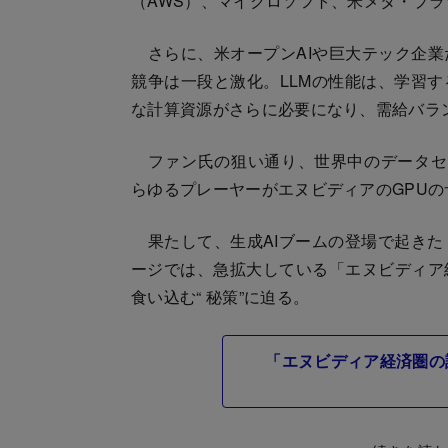
（AWS）、マイクロソフト、米メタ・プ
さらに、米オープンAIや巨大テック企業
競争は一段と激化。LLMの性能は、学習
な計算資源がさらに必要になり、需給バラ
ファン氏の狙い通り、世界中のデータセンタ
らゆるプレーヤーがエヌビディアのGPU
果たして、生成AIブームの登場で起きた
ージでは、急拡大している「エヌビディア
食い込む“ 秘策”に迫る。
「エヌビディア経済圏の