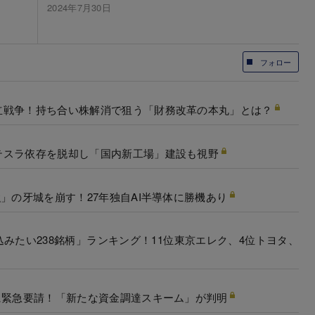
2024年7月30日
フォロー
立戦争！持ち合い株解消で狙う「財務改革の本丸」とは？
テスラ依存を脱却し「国内新工場」建設も視野
」の牙城を崩す！27年独自AI半導体に勝機あり
みたい238銘柄」ランキング！11位東京エレク、4位トヨタ、
に緊急要請！「新たな資金調達スキーム」が判明