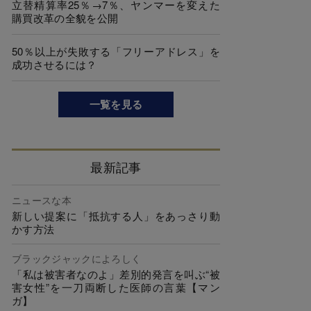
立替精算率25％→7％、ヤンマーを変えた
購買改革の全貌を公開
50％以上が失敗する「フリーアドレス」を
成功させるには？
一覧を見る
最新記事
ニュースな本
新しい提案に「抵抗する人」をあっさり動
かす方法
ブラックジャックによろしく
「私は被害者なのよ」差別的発言を叫ぶ“被
害女性”を一刀両断した医師の言葉【マン
ガ】