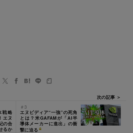
次の記事 ＞
＃3
体戦略
エヌビディア“一強”の死角
！エヌ
とは？米GAFAMが「AI半
紀の合
導体メーカーに進出」の衝
せるか
撃に迫る