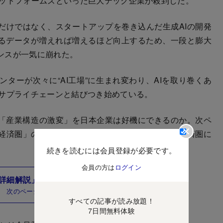
ラットフォームズといった巨大テック企業が殺到した。
だけではなく、スタートアップを巻き込んだ生成AIの開発
するデータが増えれば増えるほど向上するため、一段と膨大
ンスが一気に崩れた。
ーが次々に“AI工場”に生まれ変わり、AIを取り巻くあ
のサプライチェーンと結びつき始めている。
「産業構造の激変」を日本企業は好機にできるのか。次ペ
経済圏」の構造を大解明しつつ、日本企業がその経済圏に
続きを読むには会員登録が必要です。
会員の方は
ログイン
詳細解説」と「日本企業の秘策」とは？
次のページ
すべての記事が読み放題！
7日間無料体験