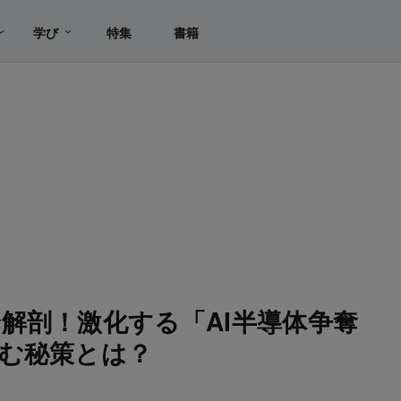
学び
特集
書籍
解剖！激化する「AI半導体争奪
む秘策とは？