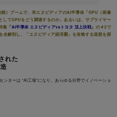
工知能）ブームで、米エヌビディアのAI半導体「GPU（画像
としてGPUをどう調達するのか。あるいは、サプライヤー
特集『
AI半導体 エヌビディアvsトヨタ 頂上決戦
』の＃2で
を全解剖し、「エヌビディア経済圏」を攻略する道筋を探
成された
構造
ンターは “AI工場”になり、あらゆる分野でイノベーショ