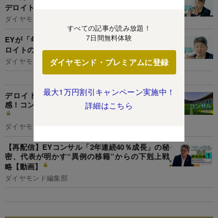
デロイトの社長が明かす「全方位改革」の中身
ダイヤモンド編集部,山本 輝
すべての記事が読み放題！
7日間無料体験
EYが「年1300人」のコンサル大増員計画！元デ
ロイトのトップが明かす中途採用の独自戦略
ダイヤモンド編集部,山本 輝
ダイヤモンド・プレミアムに登録
最大1万円割引キャンペーン実施中！
デロイトやEYが「スポーツビジネス」で存在
感！コンサルがスポーツ領域に触手を伸ばす理由
詳細はこちら
ダイヤモンド編集部,竹田幸平
【再配信】EYコンサル「2年連続40％成長」の秘
密、代表が明かす“異例の移籍”からの下剋上戦
略【動画】
ダイヤモンド編集部