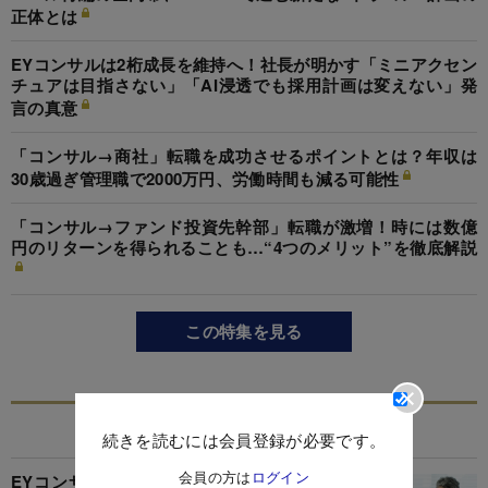
正体とは
EYコンサルは2桁成長を維持へ！社長が明かす「ミニアクセン
チュアは目指さない」「AI浸透でも採用計画は変えない」発
言の真意
「コンサル→商社」転職を成功させるポイントとは？年収は
30歳過ぎ管理職で2000万円、労働時間も減る可能性
「コンサル→ファンド投資先幹部」転職が激増！時には数億
円のリターンを得られることも…“4つのメリット”を徹底解説
この特集を見る
関連記事
続きを読むには会員登録が必要です。
会員の方は
ログイン
EYコンサルが売上高800億円超で2強を猛追！元