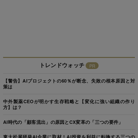
トレンドウォッチ
【警告】AIプロジェクトの60％が断念、失敗の根本原因と対
策は
中外製薬CEOが明かす生存戦略と【変化に強い組織の作り
方】は？
AI時代の「顧客流出」の原因とCX変革の「三つの要件」
東大松尾研発AI企業に取材！AI投資を利益に転換する三つの