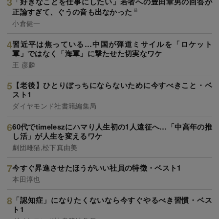
「好きなことを仕事にしたい」若者への豊田章男の回答が
正論すぎて、ぐうの音も出なかった
小倉健一
習近平は焦っている…中国が弾道ミサイルを「ロケット
軍」ではなく「海軍」に撃たせた切実なワケ
王 彦麟
【老後】ひとりぼっちにならないために今すべきこと・ベ
スト1
ダイヤモンド社書籍編集局
60代でtimeleszにハマり人生初の1人遠征へ…「中高年の推
し活」が人生を変えるワケ
劇団雌猫,松下真由美
今すぐ昇進させたほうがいい社員の特徴・ベスト1
本田淳也
「認知症」になりたくないなら今すぐやるべき習慣・ベス
ト1