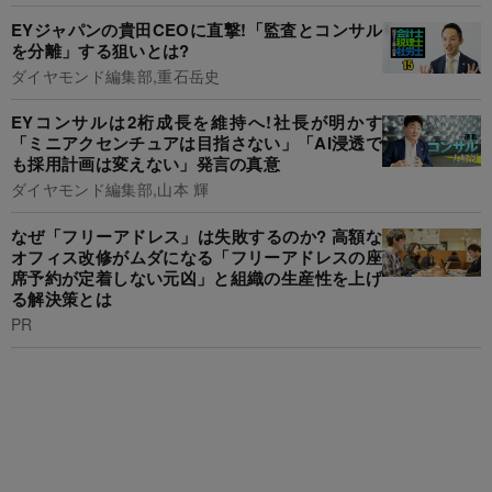
EYジャパンの貴田CEOに直撃!「監査とコンサル
を分離」する狙いとは?
ダイヤモンド編集部,重石岳史
EYコンサルは2桁成長を維持へ!社長が明かす
「ミニアクセンチュアは目指さない」「AI浸透で
も採用計画は変えない」発言の真意
ダイヤモンド編集部,山本 輝
なぜ「フリーアドレス」は失敗するのか? 高額な
オフィス改修がムダになる「フリーアドレスの座
席予約が定着しない元凶」と組織の生産性を上げ
る解決策とは
PR