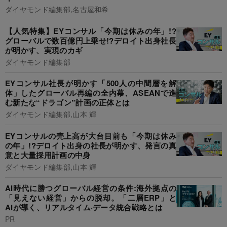
ダイヤモンド編集部,名古屋和希
【人気特集】EYコンサル「今期は休みの年」!?
グローバルで数百億円上乗せ!?デロイト出身社長
が明かす、実現のカギ
ダイヤモンド編集部
EYコンサル社長が明かす「500人の中間層を解
体」したグローバル再編の全内幕、ASEANで進
む新たな“ドラゴン”計画の正体とは
ダイヤモンド編集部,山本 輝
EYコンサルの売上高が大台目前も「今期は休み
の年」!?デロイト出身の社長が明かす、発言の真
意と大量採用計画の中身
ダイヤモンド編集部,山本 輝
AI時代に勝つグローバル経営の条件:海外拠点の
「見えない経営」からの脱却。「二層ERP」と
AIが導く、リアルタイム·データ統合戦略とは
PR