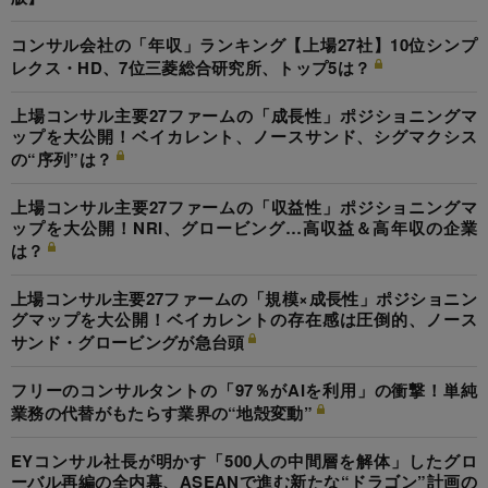
コンサル会社の「年収」ランキング【上場27社】10位シンプ
レクス・HD、7位三菱総合研究所、トップ5は？
上場コンサル主要27ファームの「成長性」ポジショニングマ
ップを大公開！ベイカレント、ノースサンド、シグマクシス
の“序列”は？
上場コンサル主要27ファームの「収益性」ポジショニングマ
ップを大公開！NRI、グロービング…高収益＆高年収の企業
は？
上場コンサル主要27ファームの「規模×成長性」ポジショニン
グマップを大公開！ベイカレントの存在感は圧倒的、ノース
サンド・グロービングが急台頭
フリーのコンサルタントの「97％がAIを利用」の衝撃！単純
業務の代替がもたらす業界の“地殻変動”
EYコンサル社長が明かす「500人の中間層を解体」したグロ
ーバル再編の全内幕、ASEANで進む新たな“ドラゴン”計画の