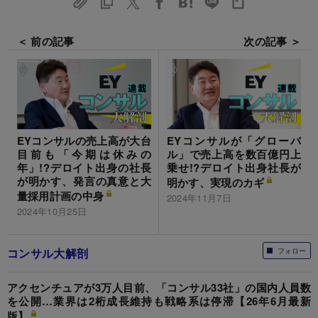
＜ 前の記事
次の記事 ＞
EYコンサルが「グローバ
EYコンサルの売上高が大台
ル」で売上高を数百億円上
目前も「今期は休みの
乗せ!?デロイト出身社長が
年」!?デロイト出身の社長
が明かす、発言の真意と大
明かす、実現のカギ
量採用計画の中身
2024年11月7日
2024年10月25日
コンサル大解剖
フォロー
アクセンチュアが3万人目前、「コンサル33社」の国内人員数
を公開…業界は2桁成長維持も戦略系は停滞【26年6月最新
版】