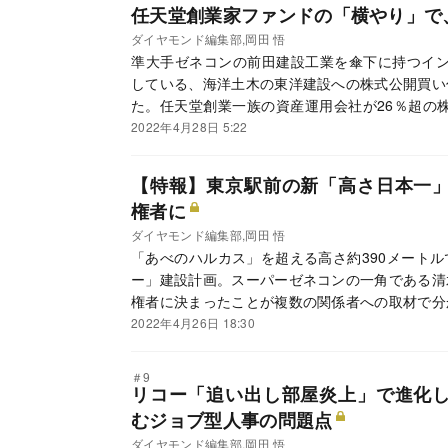
任天堂創業家ファンドの「横やり」で
ダイヤモンド編集部,岡田 悟
準大手ゼネコンの前田建設工業を傘下に持つイン
している、海洋土木の東洋建設への株式公開買い
た。任天堂創業一族の資産運用会社が26％超の
買収提案までしているからだ。ただしインフロニ
2022年4月28日 5:22
運用会社側に反発しており、先行きは不透明だ。
【特報】東京駅前の新「高さ日本一
権者に
ダイヤモンド編集部,岡田 悟
「あべのハルカス」を超える高さ約390メート
ー」建設計画。スーパーゼネコンの一角である清
権者に決まったことが複数の関係者への取材で分
渉が進んでいる。
2022年4月26日 18:30
＃9
リコー「追い出し部屋炎上」で進化
むジョブ型人事の問題点
ダイヤモンド編集部,岡田 悟