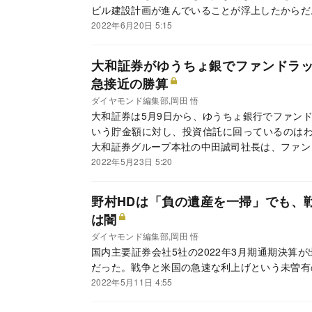
ビル建設計画が進んでいることが浮上したからだ
ちの暗躍を描く。
2022年6月20日 5:15
大和証券がゆうちょ銀でファンドラ
急接近の勝算
ダイヤモンド編集部,岡田 悟
大和証券は5月9日から、ゆうちょ銀行でファンド
いう貯金額に対し、投資信託に回っているのはわ
大和証券グループ本社の中田誠司社長は、ファン
抑え「トップを取る」と意気込むが…。
2022年5月23日 5:20
野村HDは「負の遺産を一掃」でも、
は闇
ダイヤモンド編集部,岡田 悟
国内主要証券会社5社の2022年3月期通期決算
だった。戦争と米国の急速な利上げという未曽有
2022年5月11日 4:55