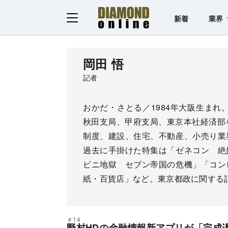
新着
業界
岡田 悟
記者
おかだ・さとる／1984年大阪生まれ
秋田支局、甲府支局、東京本社経済部
制度、建設、住宅、不動産、小売り業
過去に手掛けた特集は「ゼネコン 絶
ビニ地獄 セブン帝国の危機」「コン
紙・百貨店」など。東京都政に関する
＃14
野村HDの金融情報新アプリが「完成