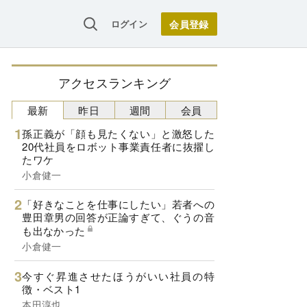
ログイン
アクセスランキング
最新
昨日
週間
会員
孫正義が「顔も見たくない」と激怒した
20代社員をロボット事業責任者に抜擢し
たワケ
小倉健一
「好きなことを仕事にしたい」若者への
豊田章男の回答が正論すぎて、ぐうの音
も出なかった
小倉健一
今すぐ昇進させたほうがいい社員の特
徴・ベスト1
本田淳也