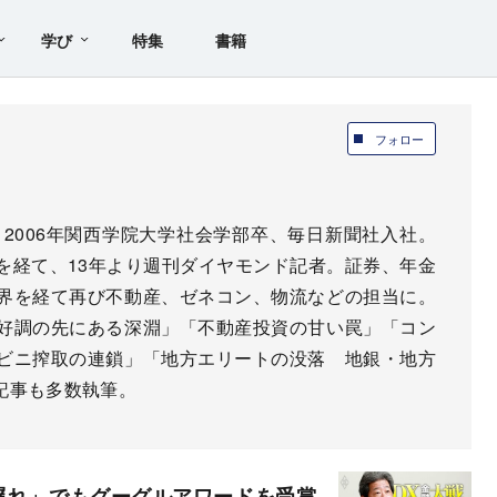
学び
特集
書籍
フォロー
。2006年関西学院大学社会学部卒、毎日新聞社入社。
を経て、13年より週刊ダイヤモンド記者。証券、年金
界を経て再び不動産、ゼネコン、物流などの担当に。
好調の先にある深淵」「不動産投資の甘い罠」「コン
ビニ搾取の連鎖」「地方エリートの没落 地銀・地方
記事も多数執筆。
遅れ」でもグーグルアワードを受賞