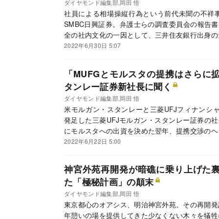
ダイヤモンド編集部,岡田 悟
社員による相場操縦行為という前代未聞の不祥
SMBC日興証券。弁護士らの調査委員会の報告書
全の社内文化の一因として、三井住友銀行出身の
藤雄一郎社長は引責辞任を否定するが、後継者を
2022年6月30日 5:07
れるのか。
「MUFGとモルスタの提携はさらに
タンレー証券新社長に聞く
ダイヤモンド編集部,岡田 悟
米モルガン・スタンレーと三菱UFJフィナンシャ
発足した三菱UFJモルガン・スタンレー証券の社
にモルスタへの出資を決めた翌年、提携交渉のヘ
中での船出となったが、マーケットの先行きと今
2022年6月22日 5:00
神宮外苑再開発が暗礁に乗り上げた
た「極秘計画」の顛末
ダイヤモンド編集部,岡田 悟
東京都心のオアシス、明治神宮外苑。その再開発
年憩いの場を提供してきた少なくない木々を犠牲