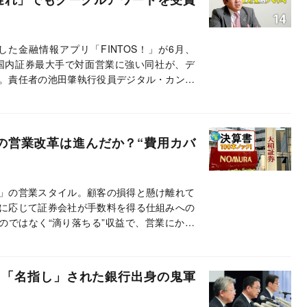
した金融情報アプリ「FINTOS！」が6月、
した。国内証券最大手で対面営業に強い同社が、デ
。責任者の池田肇執行役員デジタル・カンパ
の営業改革は進んだか？“費用カバ
」の営業スタイル。顧客の損得と懸け離れて
に応じて証券会社が手数料を得る仕組みへの
のではなく“滴り落ちる”収益で、営業にかか
の野村ホールディングスと、2番手の大和証
を独自試算で比較した。
と「名指し」された銀行出身の鬼軍