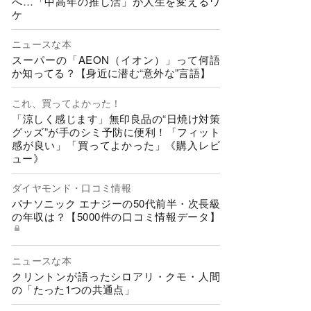
へ…「中高年の推し活」が人生を変えるワ
ケ
ニュースな本
スーパーの「AEON（イオン）」って何語
か知ってる？【身近に潜む“意外な”言語】
これ、買ってよかった！
「涼しく感じます」無印良品の“日焼け対策
グッズ”が手のシミ予防に便利！「フィット
感が良い」「買ってよかった」《購入レビ
ュー》
ダイヤモンド・口コミ情報
パナソニック エナジーの50代前半・次長級
の年収は？【5000件の口コミ情報データ】
ニュースな本
クリントンが語ったシロアリ・クモ・人間
の「たった1つの共通点」