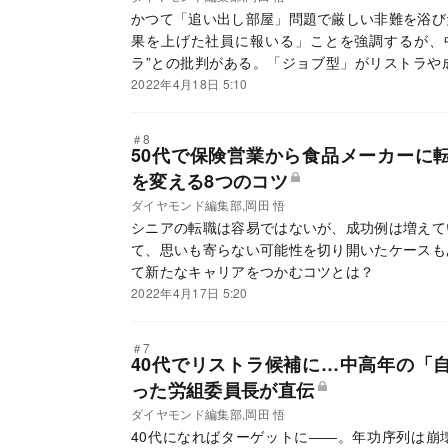
かつて「追い出し部屋」問題で厳しい非難を浴び
果を上げた社員に報いる」ことを強調するが、
ラ”との批判がある。「ジョブ型」がリストラや
門家からは疑問の声が上がる。混乱の原因をひも
2022年4月18日 5:10
＃8
50代で保険営業から食品メーカーに
を変える8つのコツ
ダイヤモンド編集部,岡田 悟
シニアの転職は容易ではないが、成功例は増えて
て、思いも寄らない可能性を切り開いたケースも
て新たなキャリアをつかむコツとは？
2022年4月17日 5:20
＃7
40代でリストラ候補に…中高年の「
った労組委員長が直伝
ダイヤモンド編集部,岡田 悟
40代になればターゲットに――。年功序列は崩