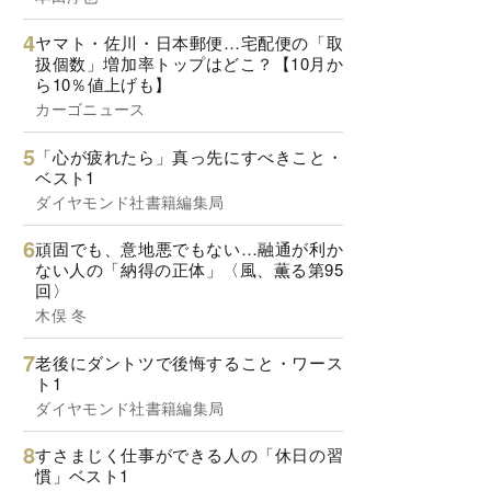
ヤマト・佐川・日本郵便…宅配便の「取
扱個数」増加率トップはどこ？【10月か
ら10％値上げも】
カーゴニュース
「心が疲れたら」真っ先にすべきこと・
ベスト1
ダイヤモンド社書籍編集局
頑固でも、意地悪でもない…融通が利か
ない人の「納得の正体」〈風、薫る第95
回〉
木俣 冬
老後にダントツで後悔すること・ワース
ト1
ダイヤモンド社書籍編集局
すさまじく仕事ができる人の「休日の習
慣」ベスト1