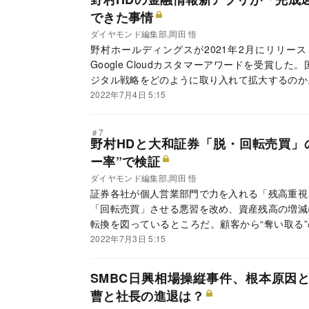
できた事情
ダイヤモンド編集部,岡田 悟
野村ホールディングスが2021年2月にリリース
Google Cloudカスタマーアワードを受賞
ジタル戦略をどのように取り入れて拡大するのか
ニー長に直撃した。
2022年7月4日 5:15
＃7
野村HDと大和証券「脱・回転売買」
ー率”で検証
ダイヤモンド編集部,岡田 悟
証券各社が個人営業部門で力を入れる「残高重視
「回転売買」させる悪習を改め、資産残高の増減
転換を図っているところだ。顧客から“奪い取る”
る費用をどれだけカバーできるのか。業界最大手
2022年7月3日 5:15
券グループ本社で定義が異なる「費用カバー率」
SMBC日興相場操縦事件、根本原因
曹と社長の進退は？