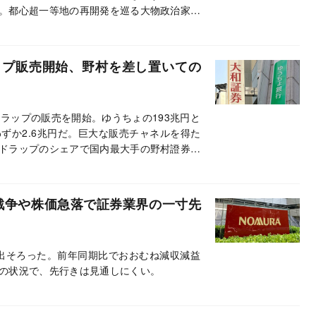
。都心超一等地の再開発を巡る大物政治家た
ップ販売開始、野村を差し置いての
ラップの販売を開始。ゆうちょの193兆円と
ずか2.6兆円だ。巨大な販売チャネルを得た
ドラップのシェアで国内最大手の野村證券を
戦争や株価急落で証券業界の一寸先
が出そろった。前年同期比でおおむね減収減益
の状況で、先行きは見通しにくい。