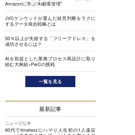
Amazonに学ぶ“AI顧客管理”
JVCケンウッドが選んだ経営判断をラクに
するデータ統合戦略とは
50％以上が失敗する「フリーアドレス」を
成功させるには？
AIを前提とした業務プロセス再設計に取り
組む大林組×PwCの挑戦
一覧を見る
最新記事
ニュースな本
60代でtimeleszにハマり人生初の1人遠征