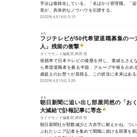
手法は複雑化している。「名ばかり管理職」「追
長が、具体的なノウハウを伝授する。
2022年4月16日 5:15
＃6
フジテレビが50代希望退職募集の一方
人」残留の衝撃
ダイヤモンド編集部,岡田 悟
視聴率で日本テレビの後塵を拝し、業績もさえな
ら希望退職者を募る半面、グループ中枢を占める
歳超えのお歴々が居残る。この状況に未来はある
2022年4月15日 5:20
＃4
朝日新聞に追い出し部屋同然の「お
大減給で訃報記事に専念
ダイヤモンド編集部,岡田 悟
朝日新聞社が部数減少と大赤字に耐えかね、つい
ぶれたシニア記者を集めて閑職に就ける部署を新