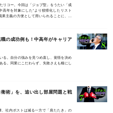
たリコー。今回は「ジョブ型」をうたい「成
中高年を対象にした“より狡猾化したリスト
成果主義の方便として用いられることに、専
とくと……
転職の成功例も！中高年がキャリア
いる。自分の強みを見つめ直し、覚悟を決め
ある。同業にこだわらず、失敗さえも糧にし
自衛術」を、追い出し部屋問題と戦
壊、社内ポストは減る一方で「肩たたき」の