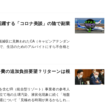
大活躍する「コロナ美談」の陰で副業
幅減収に見舞われたCA（キャビンアテンダン
で、生活のためのアルバイトにすら不合格と
公費の追加負担要望？リターンは根
を含むIR（統合型リゾート）事業者の参考人
立て地の土壌汚染、液状化現象に続く「地盤
退について「見極める時期が来るかもしれな
発言に応じて公費負担を決めた経緯がある。