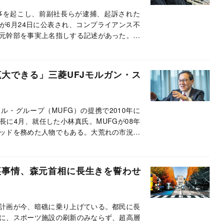
事を起こし、前副社長らが逮捕、起訴された
が6月24日に公表され、コンプライアンス不
元幹部を事実上名指しする記述があった。近
再び銀行から送り込むことが、果たして許さ
拡大できる」三菱UFJモルガン・ス
ル・グループ（MUFG）の提携で2010年に
長に4月、就任した小林真氏。MUFGが08年
ッドを務めた人物でもある。大荒れの市況の
後の戦略を聞いた。
裏事情、森元首相に長生きを誓わせ
計画が今、暗礁に乗り上げている。都民に長
に、スポーツ施設の刷新のみならず、超高層