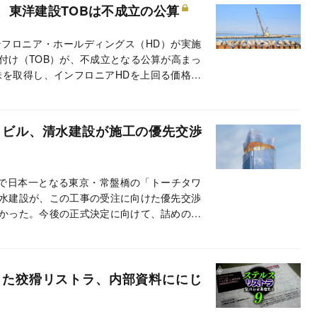
、東洋建設TOBは不成立の公算
フロニア・ホールディングス（HD）が実施
付け（TOB）が、不成立となる公算が高まっ
株を取得し、インフロニアHDを上回る価格で
アHDのTOBに賛同している東洋建設は資産
」ビル、清水建設が施工の優先交渉
ルで日本一となる東京・常盤橋の「トーチタワ
水建設が、この工事の受注に向けた優先交渉
かった。今後の正式決定に向けて、詰めの交
した狡猾リストラ、内部資料ににじ