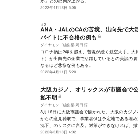
か」との批判が上がる。
2022年4月13日 5:05
＃2
ANA・JALのCAの苦境、出向先で
バイトに不合格の例も
ダイヤモンド編集部,岡田 悟
コロナ禍は2年を超え、苦境が続く航空大手。大
ト）が出向先の企業で活躍しているとの美談の裏
なるほど悲惨な例もある。
2022年4月11日 5:20
大阪カジノ、オリックスが市議会で
拠不明
ダイヤモンド編集部,岡田 悟
3月16日に大阪市議会で開かれた、大阪のカジノ
からの意見聴取で、事業者側は予定地である埋め
沈下」のリスクに言及。対策ができなければ、撤
い」と述べた。市はこれまで、事業者側の同様の
2022年3月18日 4:02