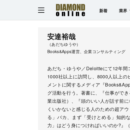
新着
業界
安達裕哉
（あだちゆうや）
Books&Apps運営、企業コンサルティング
あだち・ゆうや／Deloitteにて1
1000社以上に訪問し、8000人以
メントに関するメディア『Books&
グ活動を行う。著書に、『仕事ができ
業出版社）、『頭のいい人が話す前に
くいかないと感じる人のための超アウ
る」バカ、まず「受けとめる」知的
力」はどう身につければいいのか?』