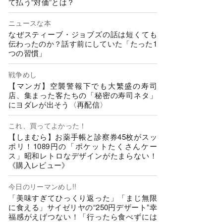
て払う“対価”とは？
ニュースな本
なぜスティーブ・ジョブズの話は短くても
伝わったのか？話す前にしていた「たった1
つの習慣」
戦争めし
【マンガ】空襲警報下でも大繁盛の寿司
店、集まった客たちの「秘密の寿司ネタ」
にヨダレが出そう〈再配信〉
これ、買ってよかった！
【しまむら】お薬手帳と診察券45枚がスッ
ポリ！1089円の「ポケットたくさんケー
ス」昭和レトロなデザインがたまらない！
《購入レビュー》
今日のリーマンめし!!
「美味すぎてひっくり返った」「まじ無限
に食える」サイゼリヤの“250円デザート”幸
福感がえげつない！「行ったら食べずには