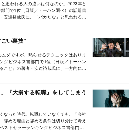
と思われる人の違いは何なのか。2023年と
書部門で1位（日販／トーハン調べ）の話題書
・安達裕哉氏に、「バカだな」と思われる話
ごい裏技”
のムダですが、黙らせるテクニックはありま
ンキングビジネス書部門で1位（日販／トーハン
ること』の著者・安達裕哉氏に、一方的に話
！」『大損する転職』をしてしまう
くなった時代。転職していなくても、「会社
「辞める理由と辞める条件は切り分けて考え
半期ベストセラーランキングビジネス書部門で1
読んでいればと後悔すらした」「ぶっ刺さり