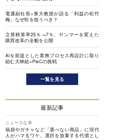
電通副社長×東大教授が語る「利益の松竹
梅」なぜ松を狙うべき？
立替精算率25％→7％、ヤンマーを変えた
購買改革の全貌を公開
AIを前提とした業務プロセス再設計に取り
組む大林組×PwCの挑戦
一覧を見る
最新記事
ニュースな本
福袋やガチャなど「選べない商品」に現代
人がハマるワケ。選択を放棄する代償とし