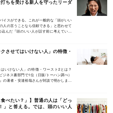
仕打ちを受ける新人を守ったリーダ
バイスができる。これが一般的な「頭がいい
の人の言うことなら信頼できる」と思わせて
め込んだ『頭のいい人が話す前に考えている
とAIの関連会社を経営する安達裕哉氏は、そ
て、「冷静であること」を挙げる。その理由
人が話す前に考えていること』をもとに解説
ークさせてはいけない人」の特徴・
ライン編集部）
はいけない人」の特徴・ワースト2とは？
グビジネス書部門で1位（日販/トーハン調べ）
』の著者・安達裕哉さんが対談で明かしまし
に食べたい？」】普通の人は「どっ
！」と答える。では、頭のいい人