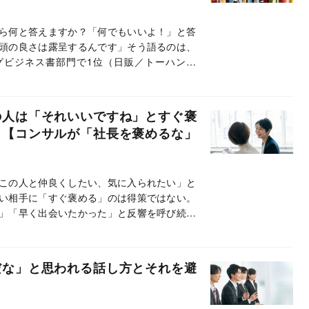
ら何と答えますか？「何でもいいよ！」と答
頭の良さは露呈するんです」そう語るのは、
ングビジネス書部門で1位（日販／トーハン調
らした」「ぶっ刺さりすぎて声出た」と反響
いること』の著者・安達裕哉氏。今回は、何
た。（構成／ダイヤモンド社・淡路勇介、菱
の人は「それいいですね」とすぐ褒
？【コンサルが「社長を褒めるな」
この人と仲良くしたい、気に入られたい」と
い相手に「すぐ褒める」のは得策ではない。
」「早く出会いたかった」と反響を呼び続け
の著者・安達裕哉氏。安達氏はコンサルタン
本記事では『頭のいい人が話す前に考えてい
手に褒める前にやるべきこと」について記述
だな」と思われる話し方とそれを避