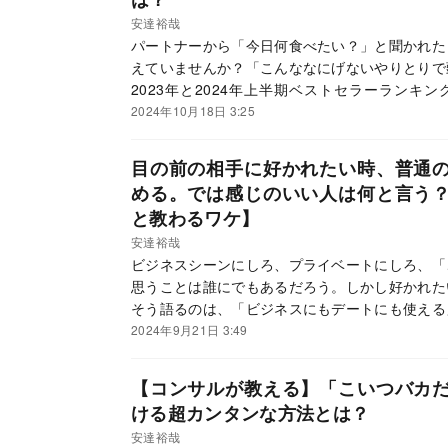
安達裕哉
パートナーから「今日何食べたい？」と聞かれた
えていませんか？「こんななにげないやりとりで
2023年と2024年上半期ベストセラーランキ
べ）となり、「もっと早く読んでいればと後悔す
2024年10月18日 3:25
を呼び続けている『頭のいい人が話す前に考えて
気ないやり取りで頭のよさが露呈するワケを聞い
目の前の相手に好かれたい時、普通
沼美咲）
める。では感じのいい人は何と言う
と教わるワケ】
安達裕哉
ビジネスシーンにしろ、プライベートにしろ、「
思うことは誰にでもあるだろう。しかし好かれた
そう語るのは、「ビジネスにもデートにも使える
ている『頭のいい人が話す前に考えていること』
2024年9月21日 3:49
ト会社で、「社長を褒めるな」と教わったそう。
ること』には入りきらなかった、「好かれたい相
【コンサルが教える】「こいつバカ
する。
ける超カンタンな方法とは？
安達裕哉