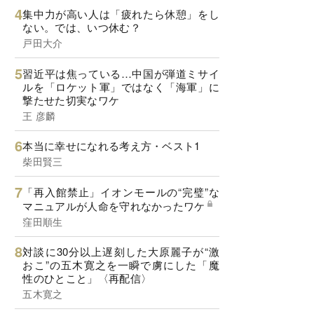
集中力が高い人は「疲れたら休憩」をし
ない。では、いつ休む？
戸田大介
習近平は焦っている…中国が弾道ミサイ
ルを「ロケット軍」ではなく「海軍」に
撃たせた切実なワケ
王 彦麟
本当に幸せになれる考え方・ベスト1
柴田賢三
「再入館禁止」イオンモールの“完璧”な
マニュアルが人命を守れなかったワケ
窪田順生
対談に30分以上遅刻した大原麗子が“激
おこ”の五木寛之を一瞬で虜にした「魔
性のひとこと」〈再配信〉
五木寛之