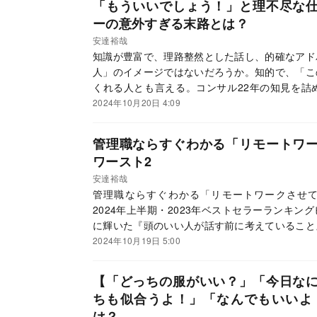
「もういいでしょう！」と理不尽な
ーの意外すぎる末路とは？
安達裕哉
知識が豊富で、理路整然とした話し、的確なアド
人」のイメージではないだろうか。知的で、「こ
くれる人とも言える。コンサル22年の知見を詰
こと』の著者であり現在はコンサルティング会社
2024年10月20日 4:09
んな「頭のいい人」であるための大事な条件とし
はなぜか。本記事では、安達氏の著書『頭のいい
管理職ならすぐわかる「リモートワ
する。（文／神代裕子、ダイヤモンド社書籍オン
ワースト2
安達裕哉
管理職ならすぐわかる「リモートワークさせて
2024年上半期・2023年ベストセラーランキン
に輝いた『頭のいい人が話す前に考えていること
た。
2024年10月19日 5:00
【「どっちの服がいい？」「今日な
ちも似合うよ！」「なんでもいいよ
は？