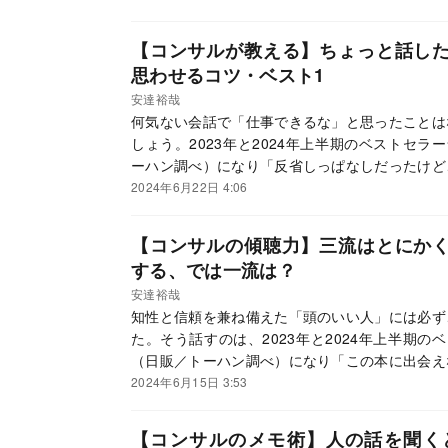
すぎて声出た」と反響を呼び続けている『頭のい
達裕哉氏。本記事は、書籍に入りきらなかった「
【コンサルが教える】ちょっと話し
ことについて解説する。（構成／ダイヤモンド社
思わせるコツ・ベスト1
安達裕哉
何気ない会話で「仕事できるな」と思ったことは
しょう。2023年と2024年上半期のベストセ
ーハン調べ）になり「反省しっぱなしだったけど
『頭のいい人が話す前に考えていること』の著者
2024年6月22日 4:06
営者として、さまざまな企業の採用面接に携わっ
「お好み焼きの話」で「この人、仕事できるな」
【コンサルの傾聴力】三流はとにか
頭がよくて仕事のできる人だけが知っている言語
する、では一流は？
安達裕哉
知性と信頼を兼ね備えた「頭のいい人」には必ず
た。そう話すのは、2023年と2024年上半期
（日販／トーハン調べ）になり「この本に出会え
どと話題沸騰中の『頭のいい人が話す前に考えて
2024年6月15日 3:53
簡単そうで難しい「人の話をちゃんと聞く」方法
【コンサルのメモ術】人の話を聞く