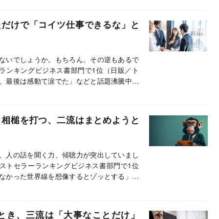
い人が話す前に考えていること』の著者・安
頭のいい人」が会社を辞める時に考えている
ただけで「コイツ仕事できるな」と
・淡路勇介）
ないでしょうか。もちろん、その逆もあるで
ラーランキングビジネス書部門で1位（日販／ト
、最後は感動て涙でた」などと話題沸騰中の
である安達氏は、コンサルタントのとして経
てきました。そんな安達氏はとある面接で、
と思った経験があるのだそう。本記事は、地
く相槌を打つ、二流はまとめようと
化のコツについて解説する。
、人の話を聞く力、傾聴力が突出していまし
のベストセラーランキングビジネス書部門で1位
なかった世界線を想像するとゾッとする」な
いること』の著者である安達氏。本記事は、
について解説する。（構成/淡路勇介）
とき、三流は「大事なことだけ」