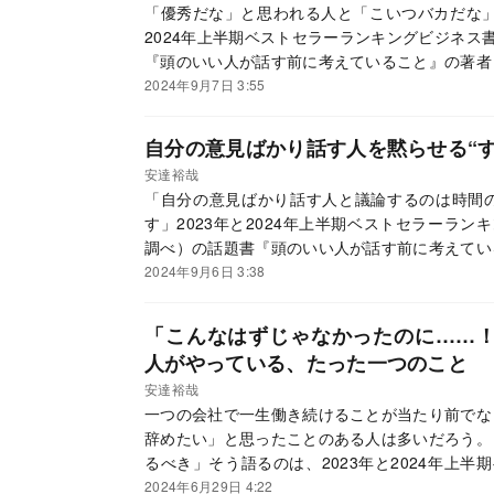
「優秀だな」と思われる人と「こいつバカだな」
2024年上半期ベストセラーランキングビジネス
『頭のいい人が話す前に考えていること』の著者
し方とそれを避ける方法について聞いた。
2024年9月7日 3:55
自分の意見ばかり話す人を黙らせる“す
安達裕哉
「自分の意見ばかり話す人と議論するのは時間
す」2023年と2024年上半期ベストセラーラ
調べ）の話題書『頭のいい人が話す前に考えてい
す人を黙らせるすごい裏技について聞いた。
2024年9月6日 3:38
「こんなはずじゃなかったのに……
人がやっている、たった一つのこと
安達裕哉
一つの会社で一生働き続けることが当たり前でな
辞めたい」と思ったことのある人は多いだろう。
るべき」そう語るのは、2023年と2024年上
位（日販/トーハン調べ）となり、「もっと早く
2024年6月29日 4:22