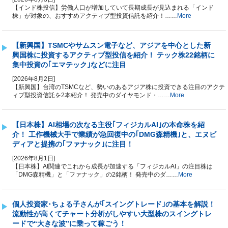
【インド株投信】労働人口が増加していて長期成長が見込まれる「インド
株」が対象の、おすすめアクティブ型投資信託を紹介！……
More
【新興国】TSMCやサムスン電子など、アジアを中心とした新
興国株に投資するアクティブ型投信を紹介！ テック株22銘柄に
集中投資の｢エマテック｣などに注目
[2026年8月2日]
【新興国】台湾のTSMCなど、勢いのあるアジア株に投資できる注目のアクテ
ィブ型投資信託を2本紹介！ 発売中のダイヤモンド・……
More
【日本株】AI相場の次なる主役｢フィジカルAI｣の本命株を紹
介！ 工作機械大手で業績が急回復中の｢DMG森精機｣と、エヌビ
ディアと提携の｢ファナック｣に注目！
[2026年8月1日]
【日本株】AI関連でこれから成長が加速する「フィジカルAI」の注目株は
「DMG森精機」と「ファナック」の2銘柄！ 発売中のダ……
More
個人投資家･ちょる子さんが｢スイングトレード｣の基本を解説！
流動性が高くてチャート分析がしやすい大型株のスイングトレ
ードで“大きな波”に乗って稼ごう！