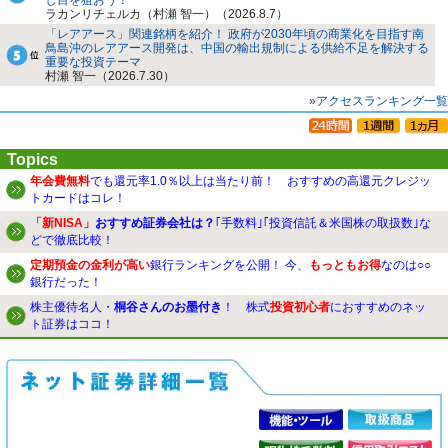
ラカンリチェルカ（村瀬 智一）（2026.8.7）
「レアアース」関連銘柄を紹介！ 政府が2030年頃の商業化を目指す南
鳥島沖のレアアース開発は、中国の輸出規制による供給不足を解決する
重要な投資テーマ
村瀬 智一（2026.7.30）
»アクセスランキング一覧
Topics
年会費無料
でも還元率1.0％以上は当たり前！ おすすめの高還元クレジッ
トカードはコレ！
「新NISA」
おすすめ証券会社は？
｢手数料｣｢投資信託＆米国株の取扱数｣な
どで徹底比較！
定期預金の金利が高い
銀行ランキングを公開！ 今、
もっともお得
なのは○○
銀行だった！
株主優待名人・
桐谷さんのお墨付き
！ 株式
投資初心者
におすすめのネッ
ト証券はココ！