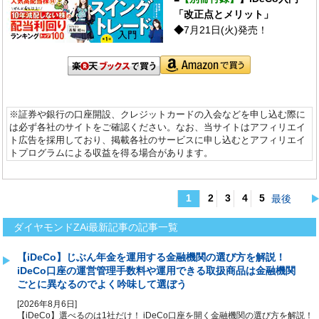
「改正点とメリット」
◆
7月21日(火)発売！
※証券や銀行の口座開設、クレジットカードの入会などを申し込む際に
は必ず各社のサイトをご確認ください。なお、当サイトはアフィリエイ
ト広告を採用しており、掲載各社のサービスに申し込むとアフィリエイ
トプログラムによる収益を得る場合があります。
1
2
3
4
5
最後
ダイヤモンドZAi最新記事
ダイヤモンドZAi最新記事の記事一覧
【iDeCo】じぶん年金を運用する金融機関の選び方を解説！
iDeCo口座の運営管理手数料や運用できる取扱商品は金融機関
ごとに異なるのでよく吟味して選ぼう
[2026年8月6日]
【iDeCo】選べるのは1社だけ！ iDeCo口座を開く金融機関の選び方を解説！