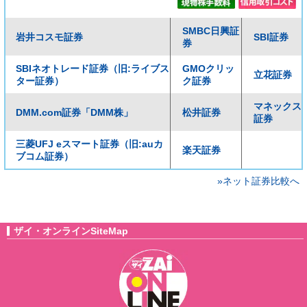
SMBC日興証
岩井コスモ証券
SBI証券
券
SBIネオトレード証券（旧:ライブス
GMOクリッ
立花証券
ター証券）
ク証券
マネックス
DMM.com証券「DMM株」
松井証券
証券
三菱UFJ eスマート証券（旧:auカ
楽天証券
ブコム証券）
»ネット証券比較へ
ザイ・オンラインSiteMap