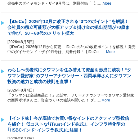
発売中のダイヤモンド・ザイ9月号は、別冊付録「【……
More
【iDeCo】2026年12月に改正される“3つのポイント”を解説！
会社員の積立可能額が大幅アップ＆掛け金の拠出期間が70歳ま
で伸び、50～60代のメリット拡大
[2026年8月5日]
【iDeCo】2026年12月から変更！ iDeCoの3つの改正ポイントを解説！ 発売
中のダイヤモンド・ザイ9月号は、別冊付録「【iDeCo……
More
わらしべ長者式にタワマンを住み替えて資産を形成に成功！“タ
ワマン愛好家“のフリーアナウンサー・西岡孝洋さんにタワマン
投資の魅力と成功の鉄則を直撃！
[2026年8月4日]
「タワマンは金融商品だ！」と話す、フリーアナウンサーでタワマン愛好家
の西岡孝洋さんに、資産づくりの秘訣を聞いた！ ダ……
More
【インド株】今が底値でお買い得なインドのアクティブ型投信
を紹介！ 低コストな｢iTrustインド株式｣、インフラ特化型の
｢HSBCインド･インフラ株式｣に注目！
[2026年8月3日]