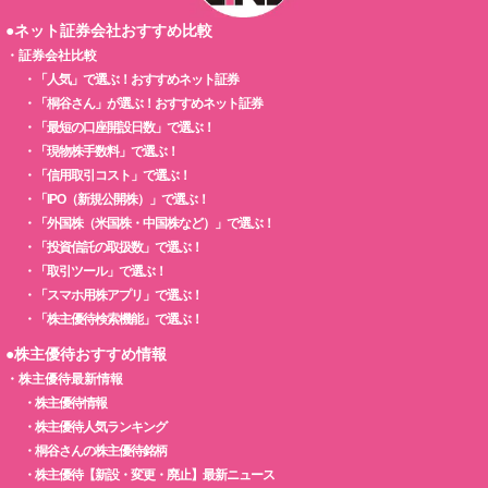
●ネット証券会社おすすめ比較
・
証券会社比較
・
「人気」で選ぶ！おすすめネット証券
・
「桐谷さん」が選ぶ！おすすめネット証券
・
「最短の口座開設日数」で選ぶ！
・
「現物株手数料」で選ぶ！
・
「信用取引コスト」で選ぶ！
・
「IPO（新規公開株）」で選ぶ！
・
「外国株（米国株・中国株など）」で選ぶ！
・
「投資信託の取扱数」で選ぶ！
・
「取引ツール」で選ぶ！
・
「スマホ用株アプリ」で選ぶ！
・
「株主優待検索機能」で選ぶ！
●株主優待おすすめ情報
・
株主優待最新情報
・
株主優待情報
・
株主優待人気ランキング
・
桐谷さんの株主優待銘柄
・
株主優待【新設・変更・廃止】最新ニュース