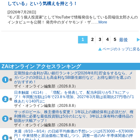
している」という気構えを持とう！
[2026年7月28日]
“モノ言う個人投資家“としてYouTubeで情報発信をしている田端信太郎さんの
インタビューを公開！ 発売中のダイヤモンド・ザ……
More
1
2
3
4
5
最後
ページのトップに戻る
ZAiオンライン アクセスランキング
定期預金の金利が高い銀行ランキング[2026年8月] 貯金をするなら、メ
ガバンクの3倍以上も高金利なSBI新生銀行など、お得な銀行を選ぶの
がおすすめ！
ザイ・オンライン編集部（2026.8.3）
日本触媒（4114）、「増配」を発表して、配当利回りが5.7％にアッ
プ！ 年間配当額は1年で23.8％増加、2027年3月期は前期比27円増の｢1
株あたり140円｣に
ザイ・オンライン編集部（2026.8.8）
サッポロビール、株主優待を変更！ 1年以上の継続保有は必須だが、権
利獲得に必要な最低投資額は5分の1になり、3年以上保有時の優待品の
額面が大幅アップ！
ザイ・オンライン編集部（2026.8.8）
来週（8/10～8/14）の日経平均株価の予想レンジは6万3000～6万9000
円！ 中東情勢と原油価格に警戒しつつ、調整一巡のAI･半導体関連の押
し目を狙おう！