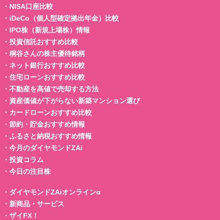
・
NISA口座比較
・
iDeCo（個人型確定拠出年金）比較
・
IPO株（新規上場株）情報
・
投資信託おすすめ比較
・
桐谷さんの株主優待銘柄
・
ネット銀行おすすめ比較
・
住宅ローンおすすめ比較
・
不動産を高値で売却する方法
・
資産価値が下がらない新築マンション選び
・
カードローンおすすめ比較
・
節約・貯金おすすめ情報
・
ふるさと納税おすすめ情報
・
今月のダイヤモンドZAi
・
投資コラム
・
今日の注目株
・
ダイヤモンドZAiオンラインα
・
新商品・サービス
・
ザイFX！