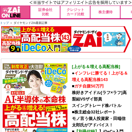
証券会社
クレジット
株主優待
比較
カード比較
トップ
＞ ダイヤモンドZAi最新記事
[上がる＆増える高配当株]
●
インフレに勝てる！上がる＆
増える高配当株143
■
ガチ自腹50万円
株好きアイドル[ラフ×ラフ]高
梨結VSザイ部員
スイングトレード株バトル
■株主総会32社レポート
モノ言う個人投資家・田端信
太郎氏がアドバイス！
■
【別冊付録】
】iDeCo入門