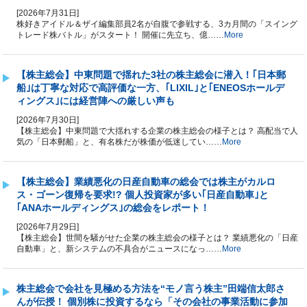
[2026年7月31日]
株好きアイドル＆ザイ編集部員2名が自腹で参戦する、3カ月間の「スイング
トレード株バトル」がスタート！ 開催に先立ち、億……
More
【株主総会】中東問題で揺れた3社の株主総会に潜入！｢日本郵
船｣は丁寧な対応で高評価な一方、｢LIXIL｣と｢ENEOSホールデ
ィングス｣には経営陣への厳しい声も
[2026年7月30日]
【株主総会】中東問題で大揺れする企業の株主総会の様子とは？ 高配当で人
気の「日本郵船」と、有名株だが株価が低迷してい……
More
【株主総会】業績悪化の日産自動車の総会では株主がカルロ
ス・ゴーン復帰を要求!? 個人投資家が多い｢日産自動車｣と
｢ANAホールディングス｣の総会をレポート！
[2026年7月29日]
【株主総会】世間を騒がせた企業の株主総会の様子とは？ 業績悪化の「日産
自動車」と、新システムの不具合がニュースになっ……
More
株主総会で会社を見極める方法を“モノ言う株主”田端信太郎さ
んが伝授！ 個別株に投資するなら「その会社の事業活動に参加