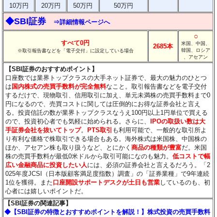
10万円
20万円
50万円
50万円
◆SBI証券
⇒詳細情報ページへ
○
すべて0円
米国、中国、
2685本
韓国、ロシア
※取引報告書などを「電子交付」に設定している場合
、アセアン
【SBI証券のおすすめポイント】
口座数では業界トップクラスの大手ネット証券で、最大の魅力のひとつ
は
国内株式の売買手数料が完全無料
なこと。取引報告書などを電子交付
するだけで、現物取引、信用取引に加え、単元未満株の売買手数料まで0
円になるので、売買コストに関しては圧倒的にお得な証券会社と言え
る。投資信託の数が業界トップクラスなうえ100円以上1円単位で買える
ので、投資初心者でも気軽に始められる。さらに、
IPOの取扱い数は大
手証券会社を抜いてトップ
。
PTS取引
も利用可能で、一般的な取引所よ
り有利な価格で株取引できる場合もある。海外株式は米国株、中国株の
ほか、アセアン株も取り扱うなど、とにかく
商品の種類が豊富
だ。米国
株の売買手数料が最低0米ドルから取引可能になのも魅力。
低コストで幅
広い金融商品に投資したい人
には、必須の証券会社と言えるだろう。「2
025年度JCSI（日本版顧客満足度指数）調査」の「証券業種」で9年連続
1位を獲得。また
口座開設サポートデスクが土日も営業
しているのも、初
心者には嬉しいポイントだ。
【SBI証券の関連記事】
◆【SBI証券の特徴とおすすめポイントを解説！】株式投資の売買手数料