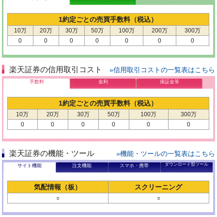
1約定ごとの売買手数料（税込）
10万
20万
30万
50万
100万
200万
300万
0
0
0
0
0
0
0
楽天証券の信用取引コスト
»信用取引コストの一覧表はこちら
手数料
金利
保証金等
1約定ごとの売買手数料（税込）
10万
20万
30万
50万
100万
300万
0
0
0
0
0
0
楽天証券の機能・ツール
»機能・ツールの一覧表はこちら
ダウンロード型ツール
サイト機能
注文機能
スマホ・携帯
気配情報（板）
スクリーニング
○
○