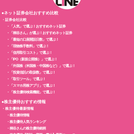
●ネット証券会社おすすめ比較
・
証券会社比較
・
「人気」で選ぶ！おすすめネット証券
・
「桐谷さん」が選ぶ！おすすめネット証券
・
「最短の口座開設日数」で選ぶ！
・
「現物株手数料」で選ぶ！
・
「信用取引コスト」で選ぶ！
・
「IPO（新規公開株）」で選ぶ！
・
「外国株（米国株・中国株など）」で選ぶ！
・
「投資信託の取扱数」で選ぶ！
・
「取引ツール」で選ぶ！
・
「スマホ用株アプリ」で選ぶ！
・
「株主優待検索機能」で選ぶ！
●株主優待おすすめ情報
・
株主優待最新情報
・
株主優待情報
・
株主優待人気ランキング
・
桐谷さんの株主優待銘柄