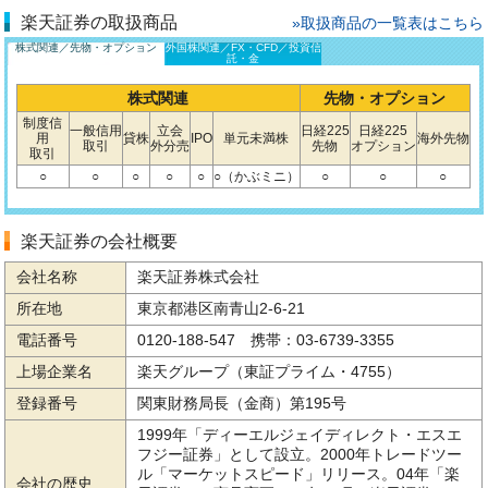
楽天証券の取扱商品
»取扱商品の一覧表はこちら
株式関連／先物・オプション
外国株関連／FX・CFD／投資信
託・金
株式関連
先物・オプション
制度信
一般信用
立会
日経225
日経225
用
貸株
IPO
単元未満株
海外先物
取引
外分売
先物
オプション
取引
○
○
○
○
○
○（かぶミニ）
○
○
○
楽天証券の会社概要
会社名称
楽天証券株式会社
所在地
東京都港区南青山2-6-21
電話番号
0120-188-547 携帯：03-6739-3355
上場企業名
楽天グループ（東証プライム・4755）
登録番号
関東財務局長（金商）第195号
1999年「ディーエルジェイディレクト・エスエ
フジー証券」として設立。2000年トレードツー
ル「マーケットスピード」リリース。04年「楽
会社の歴史