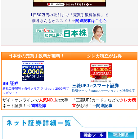
1日50万円の取引まで「売買手数料無料」で
桐谷さんもオススメ！⇒
関連記事はこちら
日本株の売買手数料が無料！
クレカ積立がお得
SBI証券
三菱UFJ eスマート証券
新規口座開設＋条件クリアでもれなく2000円プ
取引ツール「kabuステーション」が機能充実
レゼント！
ザイ・オンラインで
人気NO.1
の大手
「三菱UFJカード」などで
クレカ積
ネット証券！
⇒
関連記事
立
がお得！
⇒
関連記事