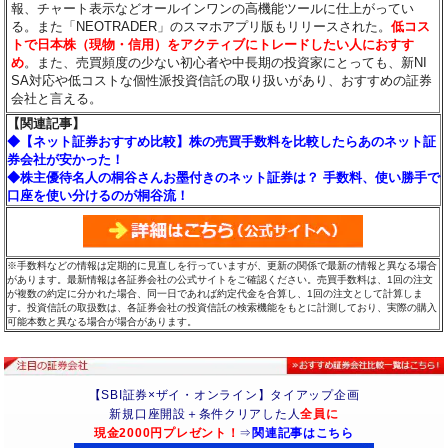
報、チャート表示などオールインワンの高機能ツールに仕上がってい
る。また「NEOTRADER」のスマホアプリ版もリリースされた。
低コス
トで日本株（現物・信用）をアクティブにトレードしたい人におすす
め
。また、売買頻度の少ない初心者や中長期の投資家にとっても、新NI
SA対応や低コストな個性派投資信託の取り扱いがあり、おすすめの証券
会社と言える。
【関連記事】
◆【ネット証券おすすめ比較】株の売買手数料を比較したらあのネット証
券会社が安かった！
◆株主優待名人の桐谷さんお墨付きのネット証券は？ 手数料、使い勝手で
口座を使い分けるのが桐谷流！
※手数料などの情報は定期的に見直しを行っていますが、更新の関係で最新の情報と異なる場合
があります。最新情報は各証券会社の公式サイトをご確認ください。売買手数料は、1回の注文
が複数の約定に分かれた場合、同一日であれば約定代金を合算し、1回の注文として計算しま
す。投資信託の取扱数は、各証券会社の投資信託の検索機能をもとに計測しており、実際の購入
可能本数と異なる場合が場合があります。
【SBI証券×ザイ・オンライン】タイアップ企画
新規口座開設＋条件クリアした人
全員に
現金2000円プレゼント！
⇒
関連記事はこちら