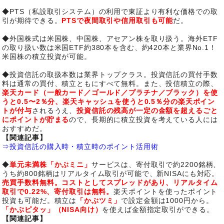
◆PTS（私設取引システム）の利用で東証より有利な価格での取
引が期待できる。
PTSで夜間取引や信用取引も可能
だ。
◆外国株式は米国株、中国株、アセアン株を取り扱う。海外ETF
の取り扱い数は米国ETF約380本を含む、約420本と業界No.1！
米国株の積立投資が可能。
◆投資信託の取扱本数は業界トップクラス。投資信託の買付手数
料は通常の買付、積立ともにすべて無料。また、投信積立の際、
楽天カード（一般カード／ゴールド／プラチナ／ブラック）を使
うと0.5〜2％分、楽天キャッシュを使うと0.5％分の楽天ポイン
トが付与
されるうえ、
投資信託の残高が一定の金額を超えるごと
にポイントが貯まる
ので、長期的に積立投資を考えている人には
おすすめだ。
【関連記事】
⇒投資信託の購入時・積立時のポイント活用術
◆
単元未満株「かぶミニ」
サービスは、寄付取引で約2200銘柄、
うち約800銘柄はリアルタイム取引が可能で、新NISAにも対応。
売買手数料無料。コストとしてスプレッドがあり、リアルタイム
取引で0.22%、寄付取引は無料。
楽天ポイントを使ったポイント
投資も可能だ。積立は
「かぶツミ」
で設定金額は1000円から。
「かぶピタッ」（NISA向け）
を使えば金額指定取引ができる。
【関連記事】