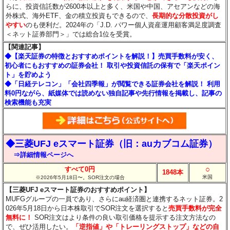
らに、投資信託数が2600本以上と多く、米国や中国、アセアンなどの海
外株式、海外ETF、金の積立投資もできるので、
長期的な分散投資がし
やすい
のも便利だ。2024年の「J.D. パワー個人資産運用顧客満足度調査
＜ネット証券部門＞」では総合1位を受賞。
【関連記事】
◆【楽天証券の特徴とおすすめポイントを解説！】売買手数料が安く、
初心者にもおすすめの証券会社！ 取引や投資信託の保有で「楽天ポイン
ト」を貯めよう
◆「日経テレコン」「会社四季報」が閲覧できる証券会社を解説！ 利用
料0円ながら、紙媒体では読めない独自記事や先行情報を掲載し、記事の
検索機能も充実
◆三菱UFJ eスマート証券（旧：auカブコム証券）
⇒詳細情報ページへ
○
すべて0円
1848本
米国
※2026年5月18日〜。SOR注文の場合
【三菱UFJ eスマート証券のおすすめポイント】
MUFGグループの一員であり、さらにau経済圏と連携するネット証券。2
026年5月18日から日本株取引でSOR注文を選択すると
売買手数料が完全
無料に！
SOR注文はより条件の良い取引価格を提示する注文方法なの
で、ぜひ活用したい。
「逆指値」や「トレーリングストップ」などの自