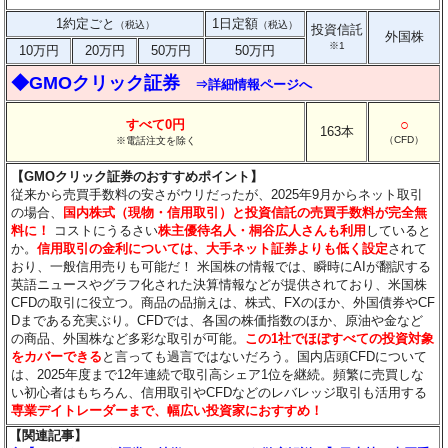
1約定ごと
1日定額
（税込）
（税込）
投資信託
外国株
※1
10万円
20万円
50万円
50万円
◆GMOクリック証券
⇒詳細情報ページへ
○
すべて0円
163本
（CFD）
※電話注文を除く
【GMOクリック証券のおすすめポイント】
従来から売買手数料の安さがウリだったが、2025年9月からネット取引
の場合、
国内株式（現物・信用取引）と投資信託の売買手数料が完全無
料に！
コストにうるさい
株主優待名人・桐谷広人さんも利用
していると
か。
信用取引の金利については、大手ネット証券よりも低く設定
されて
おり、一般信用売りも可能だ！ 米国株の情報では、瞬時にAIが翻訳する
英語ニュースやグラフ化された決算情報などが提供されており、米国株
CFDの取引に役立つ。商品の品揃えは、株式、FXのほか、外国債券やCF
Dまである充実ぶり。CFDでは、各国の株価指数のほか、原油や金など
の商品、外国株など多彩な取引が可能。
この1社でほぼすべての投資対象
をカバーできる
と言っても過言ではないだろう。国内店頭CFDについて
は、2025年度まで12年連続で取引高シェア1位を継続。頻繁に売買しな
い初心者はもちろん、信用取引やCFDなどのレバレッジ取引も活用する
専業デイトレーダーまで、幅広い投資家におすすめ！
【関連記事】