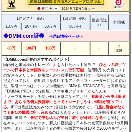
1約定ごと
1日定額
（税込）
（税込）
投資信託
外国株
※1
10万円
20万円
50万円
50万円
◆DMM.com証券
⇒詳細情報ページへ
○
－
－
88円
106円
198円
米国
【DMM.com証券のおすすめポイント】
国内株と米国株のトレードに力を入れたネット証券で、
ひとつの取引ツ
ールで日本株と米国株をシームレスに取引可能
。信用取引の売買コスト
の安さもメリット。信用取引の売買手数料は無料で、信用金利も低めに
抑えられており、信用取引を多用するアクティブトレーダーにおすすめ
だ。取引ツールは、シンプル機能の「DMM株 STANDARD」と高機能な
「DMM株 PRO+」の2種類。スマホ用アプリも「かんたんモード」と
「ノーマルモード」を使い分ける形になっており、
初級者から中上級者
まで、あらゆる個人投資家にとってトレードしやすい環境が整ってい
る
。IPOは委託販売のみなので割当数は少なめだが、
口座に資金がなく
てもIPOの抽選に申し込める
のは大きなメリットだ。口座開設手続きが
期間に迅速で、
最短で申し込んだ当日に取引が可能になる
のも便利。現
在キャンペーン中につき、新規口座開設で日本株の売買手数料が1カ月間
無料。また、口座開設完了者の中から抽選で毎月10名に2000円をプレゼ