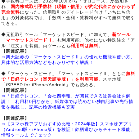
◆手数料コースは、2023年10月から「ゼロコース」が追加さ
れ、
国内株式取引手数料（現物・信用）が約定代金にかかわらず
完全無料
になった。信用取引のデイトレード向け「いちにち信
用」の対象銘柄では、手数料・金利・貸株料がすべて無料で取引
できる。
◆元祖取引ツール「マーケットスピード」に加えて、
新ツール
「マーケットスピードⅡ」
も利用可能。他社にない特殊注文「ア
ルゴ注文」を装備。両ツールとも
利用料は無料
。
【関連記事】
⇒楽天証券の「マーケットスピードⅡ」の優れた機能や使い方、
具体的な活用方法などをわかりやすく解説！
◆「マーケットスピード」「マーケットスピードⅡ」ともに
無料
で「日経テレコン（楽天証券版）」を利用可能。
スマホ版
「iSPEED for iPhone/Android」でも読める。
【関連記事】
⇒「日経テレコン」「会社四季報」が閲覧できる証券会社を解
説！ 利用料0円ながら、紙媒体では読めない独自記事や先行情
報を掲載し、記事の検索機能も充実
【関連記事】
⇒【スマホ株アプリおすすめ比較・2024年版】スマホ株アプリ
（Android版・iPhone版）を検証！銘柄選びからチャート機能、
情報ツールまでチェック