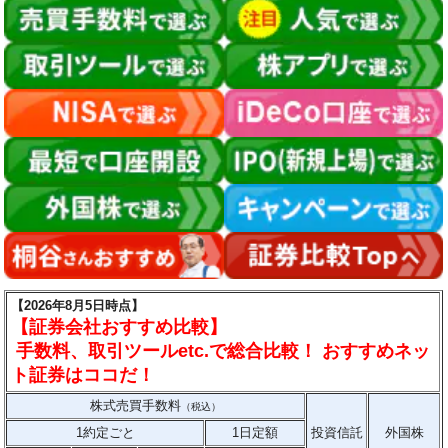
【2026年8月5日時点】
【証券会社おすすめ比較】
手数料、取引ツールetc.で総合比較！ おすすめネッ
ト証券はココだ！
株式売買手数料
（税込）
1約定ごと
1日定額
投資信託
外国株