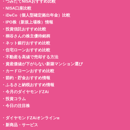
・
つみたてNISAおすすめ比較
・
NISA口座比較
・
iDeCo（個人型確定拠出年金）比較
・
IPO株（新規上場株）情報
・
投資信託おすすめ比較
・
桐谷さんの株主優待銘柄
・
ネット銀行おすすめ比較
・
住宅ローンおすすめ比較
・
不動産を高値で売却する方法
・
資産価値が下がらない新築マンション選び
・
カードローンおすすめ比較
・
節約・貯金おすすめ情報
・
ふるさと納税おすすめ情報
・
今月のダイヤモンドZAi
・
投資コラム
・
今日の注目株
・
ダイヤモンドZAiオンラインα
・
新商品・サービス