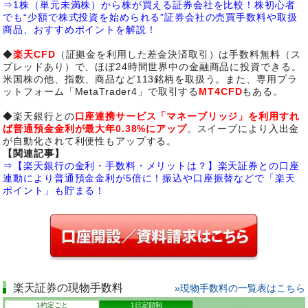
⇒1株（単元未満株）から株が買える証券会社を比較！株初心者
でも“少額で株式投資を始められる”証券会社の売買手数料や取扱
商品、おすすめポイントを解説！
◆
楽天CFD
（証拠金を利用した差金決済取引）は手数料無料（ス
プレッドあり）で、ほぼ24時間世界中の金融商品に投資できる。
米国株の他、指数、商品など113銘柄を取扱う。また、専用プラ
ットフォーム「MetaTrader4」で取引する
MT4CFD
もある。
◆楽天銀行との
口座連携サービス「マネーブリッジ」を利用すれ
ば普通預金金利が最大年0.38%にアップ
。スイープにより入出金
が自動化されて利便性もアップする。
【関連記事】
⇒【楽天銀行の金利・手数料・メリットは？】楽天証券との口座
連動により普通預金金利が5倍に！振込や口座振替などで「楽天
ポイント」も貯まる！
楽天証券の現物手数料
»現物手数料の一覧表はこちら
1約定ごと
1日定額制