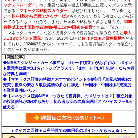
ックストレーダー」
や、重要な業績を過去10期以上に渡ってグラフ表示
できる
「マネックス銘柄スカウター」
はぜひ利用したい。「ワン株」と
いう
株を1株から売買できるサービス
もあるので、株初心者はそこから始
めてみるのもいいだろう。また、外国株の銘柄数の多さも魅力で、
5000
銘柄以上の米国株や2700銘柄以上の中国株を売買
できる。「dカード」
「マネックスカード」などの提携クレカで投資信託を積み立てると
最大
3.1％のポイント還元
。なお、2023年10月に
NTTドコモと業務提携
を発表
しており、2024年7月からは「dカード」による投資信託のクレカ積立な
どのサービスが始まった。
【関連記事】
◆NISAのクレジットカード積立は「dカード積立」がおすすめ！ ポイン
ト還元率は最大3.1％とトップクラスで、｢dカード PLATINUM」ならお得
な特典も満載！
◆【マネックス証券の特徴とおすすめポイントを解説】｢単元未満株｣の
売買手数料の安さ＆取扱銘柄の多さに加え、｢米国株・中国株｣の充実度
も業界最強レベル！
◆【マネックス証券NISA「つみたて投資枠」のメリットは？】積立対象
の投資信託が264本もあり、初心者も安心の資産設計アドバイスツールが
使える！
▼クイズに回答＋口座開設で2000円分のポイントがもらえる！▼