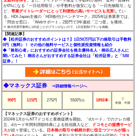
太鼓判を押す
。また、デイトレード限定で手数料が無料、金利・貸株料
が0%になる「一日信用取引」や手数料が激安になる「一日先物取引」な
ど、
専業デイトレーダーにとって利便性の高いサービスも充実
してい
る。HDI-Japan主催の「HDI格付けベンチマーク」2025年証券業界では、
「問合せ窓口」「Webサポート」2部門で3年連続「三つ星」を獲得。
※ 株式売買手数料に1約定ごとのプランがないので、1日定額制プランを掲載。
【関連記事】
◆【松井証券のおすすめポイントは？】1日50万円以下の株取引は手数料
0円（無料）！ その他の無料サービスと個性派投資情報も紹介
◆「株初心者」におすすめの証券会社を株主優待名人・桐谷広人さんに
聞いてみた！ 桐谷さんがおすすめする証券会社は「松井証券」と「SBI
証券」！
◆マネックス証券
⇒詳細情報ページへ
○
99円
115円
275円
550円
1892本
/日
米国、中国
【マネックス証券のおすすめポイント】
2024年1月からNTTドコモと業務提携を開始。「dカード」でのクレカ積
立、dカード年間利用額特典による投信購入など、
ドコモとの提携サービ
ス
が続々登場している。
日本株の取引や銘柄分析に役立つツールが揃っ
ている
のがメリット。中でも、多彩な注文方法や板発注が可能な
「マネ