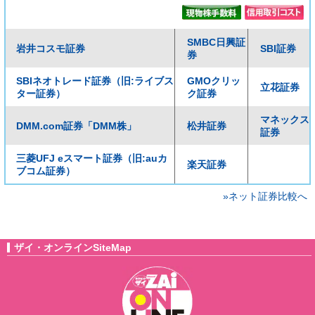
SMBC日興証
岩井コスモ証券
SBI証券
券
SBIネオトレード証券（旧:ライブス
GMOクリッ
立花証券
ター証券）
ク証券
マネックス
DMM.com証券「DMM株」
松井証券
証券
三菱UFJ eスマート証券（旧:auカ
楽天証券
ブコム証券）
»ネット証券比較へ
ザイ・オンラインSiteMap