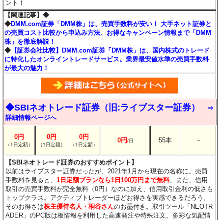
ント！
【関連記事】◆
◆
DMM.com証券「DMM株」は、売買手数料が安い！ 大手ネット証券と
の売買コスト比較から申込み方法、お得なキャンペーン情報まで「DMM
株」を徹底解説！
◆
【証券会社比較】DMM.com証券「DMM株」は、国内株式のトレード
に特化したオンライントレードサービス。業界最安値水準の売買手数料
が最大の魅力！
◆SBIネオトレード証券（旧:ライブスター証券）
⇒
詳細情報ページへ
0円
0円
0円
－
0円
55本
/
日
（1日定額）
（1日定額）
（1日定額）
【SBIネオトレード証券のおすすめポイント】
以前はライブスター証券だったが、2021年1月から現在の名称に。売買
手数料を見ると、
1日定額プランなら1日100万円まで無料
。また、信用
取引の売買手数料が完全無料（0円）なのに加え、信用取引金利の低さも
トップクラス。アクティブトレーダーほどお得さを実感できるだろう。
そのお得さは
株主優待名人・桐谷さん
のお墨付き。取引ツール「NEOTR
ADER」のPC版は板情報を利用した高速発注や特殊注文、多彩な気配情