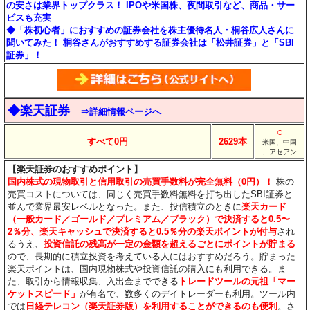
の安さは業界トップクラス！ IPOや米国株、夜間取引など、商品・サー
ビスも充実
◆「株初心者」におすすめの証券会社を株主優待名人・桐谷広人さんに
聞いてみた！ 桐谷さんがおすすめする証券会社は「松井証券」と「SBI
証券」！
◆楽天証券
⇒詳細情報ページへ
○
すべて0円
2629本
米国、中国
、アセアン
【楽天証券のおすすめポイント】
国内株式の現物取引と信用取引の売買手数料が完全無料（0円）！
株の
売買コストについては、同じく売買手数料無料を打ち出したSBI証券と
並んで業界最安レベルとなった。また、投信積立のときに
楽天カード
（一般カード／ゴールド／プレミアム／ブラック）で決済すると0.5〜
2％分
、楽天キャッシュで決済すると0.5％分
の楽天ポイントが付与
され
るうえ、
投資信託の残高が一定の金額を超えるごとにポイントが貯まる
ので、長期的に積立投資を考えている人にはおすすめだろう。貯まった
楽天ポイントは、国内現物株式や投資信託の購入にも利用できる。ま
た、取引から情報収集、入出金までできる
トレードツールの元祖「マー
ケットスピード」
が有名で、数多くのデイトレーダーも利用。ツール内
では
日経テレコン（楽天証券版）を利用することができるのも便利
。さ