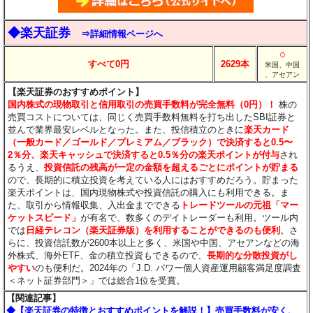
◆楽天証券
⇒詳細情報ページへ
○
すべて0円
2629本
米国、中国
、アセアン
【楽天証券のおすすめポイント】
国内株式の現物取引と信用取引の売買手数料が完全無料（0円）！
株の
売買コストについては、同じく売買手数料無料を打ち出したSBI証券と
並んで業界最安レベルとなった。また、投信積立のときに
楽天カード
（一般カード／ゴールド／プレミアム／ブラック）で決済すると0.5〜
2％分
、楽天キャッシュで決済すると0.5％分
の楽天ポイントが付与
され
るうえ、
投資信託の残高が一定の金額を超えるごとにポイントが貯まる
ので、長期的に積立投資を考えている人にはおすすめだろう。貯まった
楽天ポイントは、国内現物株式や投資信託の購入にも利用できる。ま
た、取引から情報収集、入出金までできる
トレードツールの元祖「マー
ケットスピード」
が有名で、数多くのデイトレーダーも利用。ツール内
では
日経テレコン（楽天証券版）を利用することができるのも便利
。さ
らに、投資信託数が2600本以上と多く、米国や中国、アセアンなどの海
外株式、海外ETF、金の積立投資もできるので、
長期的な分散投資がし
やすい
のも便利だ。2024年の「J.D. パワー個人資産運用顧客満足度調査
＜ネット証券部門＞」では総合1位を受賞。
【関連記事】
◆【楽天証券の特徴とおすすめポイントを解説！】売買手数料が安く、