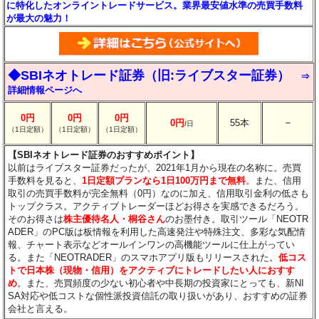
に特化したオンライントレードサービス。業界最安値水準の売買手数料
が最大の魅力！
◆SBIネオトレード証券（旧:ライブスター証券）
⇒
詳細情報ページへ
0円
0円
0円
－
0円
55本
/
日
（1日定額）
（1日定額）
（1日定額）
【SBIネオトレード証券のおすすめポイント】
以前はライブスター証券だったが、2021年1月から現在の名称に。売買
手数料を見ると、
1日定額プランなら1日100万円まで無料
。また、信用
取引の売買手数料が完全無料（0円）なのに加え、信用取引金利の低さも
トップクラス。アクティブトレーダーほどお得さを実感できるだろう。
そのお得さは
株主優待名人・桐谷さん
のお墨付き。取引ツール「NEOTR
ADER」のPC版は板情報を利用した高速発注や特殊注文、多彩な気配情
報、チャート表示などオールインワンの高機能ツールに仕上がってい
る。また「NEOTRADER」のスマホアプリ版もリリースされた。
低コス
トで日本株（現物・信用）をアクティブにトレードしたい人におすす
め
。また、売買頻度の少ない初心者や中長期の投資家にとっても、新NI
SA対応や低コストな個性派投資信託の取り扱いがあり、おすすめの証券
会社と言える。