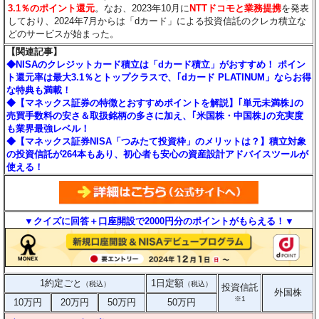
3.1％のポイント還元
。なお、2023年10月に
NTTドコモと業務提携
を発表
しており、2024年7月からは「dカード」による投資信託のクレカ積立な
どのサービスが始まった。
【関連記事】
◆NISAのクレジットカード積立は「dカード積立」がおすすめ！ ポイン
ト還元率は最大3.1％とトップクラスで、｢dカード PLATINUM」ならお得
な特典も満載！
◆【マネックス証券の特徴とおすすめポイントを解説】｢単元未満株｣の
売買手数料の安さ＆取扱銘柄の多さに加え、｢米国株・中国株｣の充実度
も業界最強レベル！
◆【マネックス証券NISA「つみたて投資枠」のメリットは？】積立対象
の投資信託が264本もあり、初心者も安心の資産設計アドバイスツールが
使える！
▼クイズに回答＋口座開設で2000円分のポイントがもらえる！▼
1約定ごと
1日定額
（税込）
（税込）
投資信託
外国株
※1
10万円
20万円
50万円
50万円