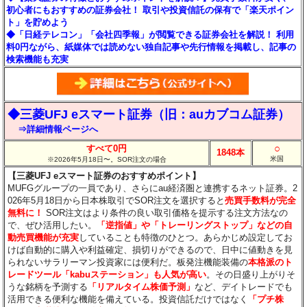
初心者にもおすすめの証券会社！ 取引や投資信託の保有で「楽天ポイン
ト」を貯めよう
◆「日経テレコン」「会社四季報」が閲覧できる証券会社を解説！ 利用
料0円ながら、紙媒体では読めない独自記事や先行情報を掲載し、記事の
検索機能も充実
◆三菱UFJ eスマート証券（旧：auカブコム証券）
⇒詳細情報ページへ
○
すべて0円
1848本
米国
※2026年5月18日〜。SOR注文の場合
【三菱UFJ eスマート証券のおすすめポイント】
MUFGグループの一員であり、さらにau経済圏と連携するネット証券。2
026年5月18日から日本株取引でSOR注文を選択すると
売買手数料が完全
無料に！
SOR注文はより条件の良い取引価格を提示する注文方法なの
で、ぜひ活用したい。
「逆指値」や「トレーリングストップ」などの自
動売買機能が充実
していることも特徴のひとつ。あらかじめ設定してお
けば自動的に購入や利益確定、損切りができるので、日中に値動きを見
られないサラリーマン投資家には便利だ。板発注機能装備の
本格派のト
レードツール「kabuステーション」も人気が高い
。その日盛り上がりそ
うな銘柄を予測する
「リアルタイム株価予測」
など、デイトレードでも
活用できる便利な機能を備えている。投資信託だけではなく
「プチ株