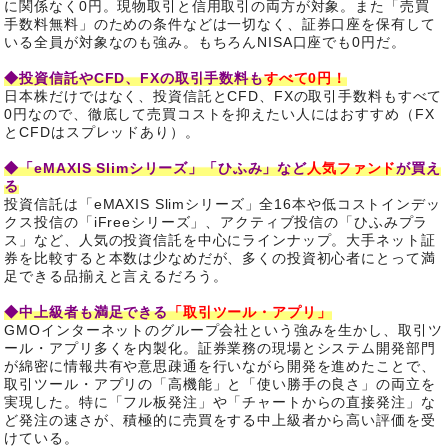
に関係なく0円。現物取引と信用取引の両方が対象。また「売買
手数料無料」のための条件などは一切なく、証券口座を保有して
いる全員が対象なのも強み。もちろんNISA口座でも0円だ。
◆投資信託やCFD、FXの取引手数料も
すべて0円！
日本株だけではなく、投資信託とCFD、FXの取引手数料もすべて
0円なので、徹底して売買コストを抑えたい人にはおすすめ（FX
とCFDはスプレッドあり）。
◆「eMAXIS Slimシリーズ」「ひふみ」など
人気ファンド
が買え
る
投資信託は「eMAXIS Slimシリーズ」全16本や低コストインデッ
クス投信の「iFreeシリーズ」、アクティブ投信の「ひふみプラ
ス」など、人気の投資信託を中心にラインナップ。大手ネット証
券を比較すると本数は少なめだが、多くの投資初心者にとって満
足できる品揃えと言えるだろう。
◆中上級者も満足できる
「取引ツール・アプリ」
GMOインターネットのグループ会社という強みを生かし、取引ツ
ール・アプリ多くを内製化。証券業務の現場とシステム開発部門
が綿密に情報共有や意思疎通を行いながら開発を進めたことで、
取引ツール・アプリの「高機能」と「使い勝手の良さ」の両立を
実現した。特に「フル板発注」や「チャートからの直接発注」な
ど発注の速さが、積極的に売買をする中上級者から高い評価を受
けている。