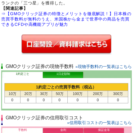
ランクの「三つ星」を獲得した。
【関連記事】
⇒【GMOクリック証券の特徴とメリットを徹底解説！】日本株の
売買手数料が無料のうえ、米国株から金まで世界中の商品を売買
できるCFDや高機能アプリが魅力
GMOクリック証券の現物手数料
»現物手数料の一覧表はこちら
1約定ごと
1日定額制
1約定ごとの売買手数料（税込）
10万
20万
30万
50万
100万
200万
300万
0
0
0
0
0
0
0
GMOクリック証券の信用取引コスト
»信用取引コストの一覧表はこちら
手数料
金利
保証金等