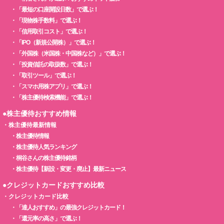
・
「最短の口座開設日数」で選ぶ！
・
「現物株手数料」で選ぶ！
・
「信用取引コスト」で選ぶ！
・
「IPO（新規公開株）」で選ぶ！
・
「外国株（米国株・中国株など）」で選ぶ！
・
「投資信託の取扱数」で選ぶ！
・
「取引ツール」で選ぶ！
・
「スマホ用株アプリ」で選ぶ！
・
「株主優待検索機能」で選ぶ！
●株主優待おすすめ情報
・
株主優待最新情報
・
株主優待情報
・
株主優待人気ランキング
・
桐谷さんの株主優待銘柄
・
株主優待【新設・変更・廃止】最新ニュース
●クレジットカードおすすめ比較
・
クレジットカード比較
・
「達人おすすめ」の最強クレジットカード！
・
「還元率の高さ」で選ぶ！