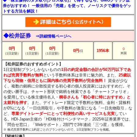
◆「株主優待のタダ取り(クロス取引)」で得するなら、GMOクリック証
券がおすすめ！ 一般信用の「売建」を使って、ノーリスクで優待をゲッ
トする方法を解説！
◆松井証券
⇒詳細情報ページへ
○
0円
0円
0円
0円
1956本
/日
米国
（1日定額）
（1日定額）
（1日定額）
【松井証券のおすすめポイント】
1日定額制プランしかないものの
1日の約定金額の合計が50万円以下であ
れば売買手数料が無料
という手数料体系は非常に魅力的。また、
25歳以
下なら現物・信用ともに国内株の売買手数料が完全無料！
資金が少な
く、複数の銘柄に分散投資する初心者の個人投資家にはおすすめだ。そ
の使い勝手は、チャート形状で銘柄を検索できる「チャートフォリオ」
を愛用している株主優待名人・
桐谷さんも「初心者に特におすすめ」と
太鼓判を押す
。また、デイトレード限定で手数料が無料、金利・貸株料
が0%になる「一日信用取引」や手数料が激安になる「一日先物取引」な
ど、
専業デイトレーダーにとって利便性の高いサービスも充実
してい
る。HDI-Japan主催の「HDI格付けベンチマーク」2025年証券業界では、
「問合せ窓口」「Webサポート」2部門で3年連続「三つ星」を獲得。
※ 株式売買手数料に1約定ごとのプランがないので、1日定額制プランを掲載。
【関連記事】