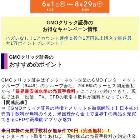
GMOクリック証券の
お得なキャンペーン情報
ハズレなし！1アカウント連携＆投信1万円以上購入で毎週最
大1万ポイントプレゼント！
GMOクリック証券の
おすすめのポイント
GMOクリック証券はインターネット企業のGMOインターネット
グループ（9449）のグループ会社。2006年のサービス開始当初
から
「業界最安値水準の売買手数料」
にこだわり続けてきた。現
在では株、投信、FX、CFDの取引手数料が無料となっている。
【関連記事】
⇒【GMOクリック証券の特徴とメリットを徹底解説！】日本株の
売買手数料が無料のうえ、米国株から金まで世界中の商品を売買
できるCFDや高機能アプリが魅力
◆日本株の売買手数料が無条件で
0円（完全無料）！
インターネット取引であれば、国内株式の売買手数料が約定代金