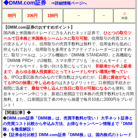
◆DMM.com証券
⇒詳細情報ページへ
○
－
－
88円
106円
198円
米国
【DMM.com証券のおすすめポイント】
国内株と米国株のトレードに力を入れたネット証券で、
ひとつの取引ツ
ールで日本株と米国株をシームレスに取引可能
。信用取引の売買コスト
の安さもメリット。信用取引の売買手数料は無料で、信用金利も低めに
抑えられており、信用取引を多用するアクティブトレーダーにおすすめ
だ。取引ツールは、シンプル機能の「DMM株 STANDARD」と高機能な
「DMM株 PRO+」の2種類。スマホ用アプリも「かんたんモード」と
「ノーマルモード」を使い分ける形になっており、
初級者から中上級者
まで、あらゆる個人投資家にとってトレードしやすい環境が整ってい
る
。IPOは委託販売のみなので割当数は少なめだが、
口座に資金がなく
てもIPOの抽選に申し込める
のは大きなメリットだ。口座開設手続きが
期間に迅速で、
最短で申し込んだ当日に取引が可能になる
のも便利。現
在キャンペーン中につき、新規口座開設で日本株の売買手数料が1カ月間
無料。また、口座開設完了者の中から抽選で毎月10名に2000円をプレゼ
ント！
【関連記事】◆
◆
DMM.com証券「DMM株」は、売買手数料が安い！ 大手ネット証券と
の売買コスト比較から申込み方法、お得なキャンペーン情報まで「DMM
株」を徹底解説！
◆
【証券会社比較】DMM.com証券「DMM株」は、国内株式のトレード