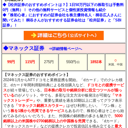
◆【松井証券のおすすめポイントは？】1日50万円以下の株取引は手数料
0円（無料）！ その他の無料サービスと個性派投資情報も紹介
◆「株初心者」におすすめの証券会社を株主優待名人・桐谷広人さんに
聞いてみた！ 桐谷さんがおすすめする証券会社は「松井証券」と「SBI
証券」！
◆マネックス証券
⇒詳細情報ページへ
○
99円
115円
275円
550円
1892本
/日
米国、中国
【マネックス証券のおすすめポイント】
2024年1月からNTTドコモと業務提携を開始。「dカード」でのクレカ積
立、dカード年間利用額特典による投信購入など、
ドコモとの提携サービ
ス
が続々登場している。
日本株の取引や銘柄分析に役立つツールが揃っ
ている
のがメリット。中でも、多彩な注文方法や板発注が可能な
「マネ
ックストレーダー」
や、重要な業績を過去10期以上に渡ってグラフ表示
できる
「マネックス銘柄スカウター」
はぜひ利用したい。「ワン株」と
いう
株を1株から売買できるサービス
もあるので、株初心者はそこから始
めてみるのもいいだろう。また、外国株の銘柄数の多さも魅力で、
5000
銘柄以上の米国株や2700銘柄以上の中国株を売買
できる。「dカード」
「マネックスカード」などの提携クレカで投資信託を積み立てると
最大