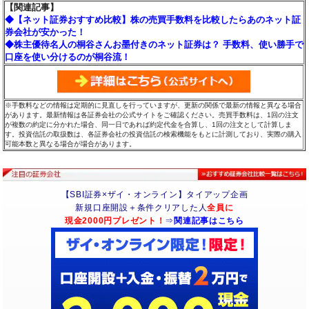
【関連記事】
◆【ネット証券おすすめ比較】株の売買手数料を比較したらあのネット証
券会社が安かった！
◆株主優待名人の桐谷さんお墨付きのネット証券は？ 手数料、使い勝手で
口座を使い分けるのが桐谷流！
※手数料などの情報は定期的に見直しを行っていますが、更新の関係で最新の情報と異なる場合
があります。最新情報は各証券会社の公式サイトをご確認ください。売買手数料は、1回の注文
が複数の約定に分かれた場合、同一日であれば約定代金を合算し、1回の注文として計算しま
す。投資信託の取扱数は、各証券会社の投資信託の検索機能をもとに計測しており、実際の購入
可能本数と異なる場合が場合があります。
【SBI証券×ザイ・オンライン】タイアップ企画
新規口座開設＋条件クリアした人
全員に
現金2000円プレゼント！
⇒
関連記事はこちら