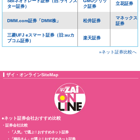
SBIネオトレード証券（旧:ライブス
GMOクリッ
立花証券
ター証券）
ク証券
マネックス
DMM.com証券「DMM株」
松井証券
証券
三菱UFJ eスマート証券（旧:auカ
楽天証券
ブコム証券）
»ネット証券比較へ
ザイ・オンラインSiteMap
●ネット証券会社おすすめ比較
・
証券会社比較
・
「人気」で選ぶ！おすすめネット証券
・
「桐谷さん」が選ぶ！おすすめネット証券