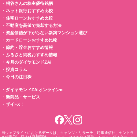
・
桐谷さんの株主優待銘柄
・
ネット銀行おすすめ比較
・
住宅ローンおすすめ比較
・
不動産を高値で売却する方法
・
資産価値が下がらない新築マンション選び
・
カードローンおすすめ比較
・
節約・貯金おすすめ情報
・
ふるさと納税おすすめ情報
・
今月のダイヤモンドZAi
・
投資コラム
・
今日の注目株
・
ダイヤモンドZAiオンラインα
・
新商品・サービス
・
ザイFX！
当ウェブサイトにおけるデータは、クォンツ・リサーチ、時事通信社、セントラ
ル短資FX、日本経済新聞社、フィスコ、マネックス証券、モーニングスター・ジ