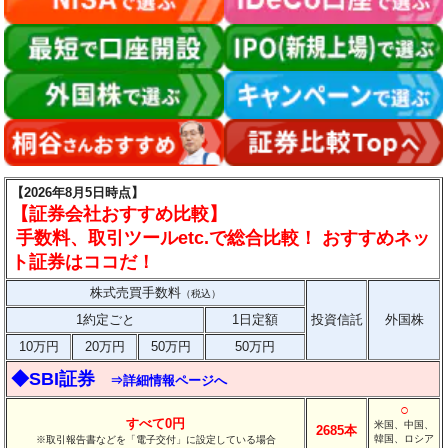
【2026年8月5日時点】
【証券会社おすすめ比較】
手数料、取引ツールetc.で総合比較！ おすすめネッ
ト証券はココだ！
株式売買手数料
（税込）
1約定ごと
1日定額
投資信託
外国株
10万円
20万円
50万円
50万円
◆SBI証券
⇒詳細情報ページへ
○
すべて0円
米国、中国、
2685本
韓国、ロシア
※取引報告書などを「電子交付」に設定している場合