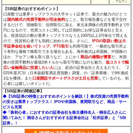
、アセアン
【SBI証券のおすすめポイント】
口座数では業界トップクラスの大手ネット証券で、最大の魅力のひとつ
は
国内株式の売買手数料が完全無料
なこと。取引報告書などを電子交付
するだけで、現物取引、信用取引に加え、単元未満株の売買手数料まで0
円になるので、売買コストに関しては圧倒的にお得な証券会社と言え
る。投資信託の数が業界トップクラスなうえ100円以上1円単位で買える
ので、投資初心者でも気軽に始められる。さらに、
IPOの取扱い数は大
手証券会社を抜いてトップ
。
PTS取引
も利用可能で、一般的な取引所よ
り有利な価格で株取引できる場合もある。海外株式は米国株、中国株の
ほか、アセアン株も取り扱うなど、とにかく
商品の種類が豊富
だ。米国
株の売買手数料が最低0米ドルから取引可能になのも魅力。
低コストで幅
広い金融商品に投資したい人
には、必須の証券会社と言えるだろう。「2
025年度JCSI（日本版顧客満足度指数）調査」の「証券業種」で9年連続
1位を獲得。また
口座開設サポートデスクが土日も営業
しているのも、初
心者には嬉しいポイントだ。
【SBI証券の関連記事】
◆【SBI証券の特徴とおすすめポイントを解説！】株式投資の売買手数料
の安さは業界トップクラス！ IPOや米国株、夜間取引など、商品・サー
ビスも充実
◆「株初心者」におすすめの証券会社を株主優待名人・桐谷広人さんに
聞いてみた！ 桐谷さんがおすすめする証券会社は「松井証券」と「SBI
証券」！