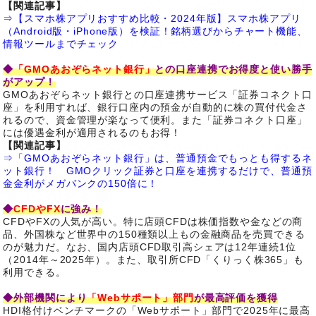
【関連記事】
⇒【スマホ株アプリおすすめ比較・2024年版】スマホ株アプリ
（Android版・iPhone版）を検証！銘柄選びからチャート機能、
情報ツールまでチェック
◆
「GMOあおぞらネット銀行」
との口座連携でお得度と使い勝手
がアップ！
GMOあおぞらネット銀行との口座連携サービス「証券コネクト口
座」を利用すれば、銀行口座内の預金が自動的に株の買付代金さ
れるので、資金管理が楽なって便利。また「証券コネクト口座」
には優遇金利が適用されるのもお得！
【関連記事】
⇒「GMOあおぞらネット銀行」は、普通預金でもっとも得するネ
ット銀行！ GMOクリック証券と口座を連携するだけで、普通預
金金利がメガバンクの150倍に！
◆
CFDやFX
に強み！
CFDやFXの人気が高い。特に店頭CFDは株価指数や金などの商
品、外国株など世界中の150種類以上もの金融商品を売買できる
のが魅力だ。なお、国内店頭CFD取引高シェアは12年連続1位
（2014年～2025年）。また、取引所CFD「くりっく株365」も
利用できる。
◆外部機関により
「Webサポート」部門
が最高評価を獲得
HDI格付けベンチマークの「Webサポート」部門で2025年に最高