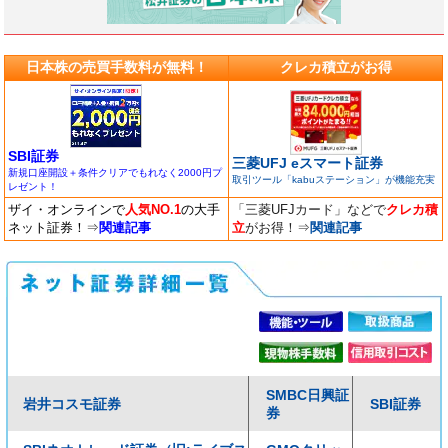
日本株の売買手数料が無料！
クレカ積立がお得
SBI証券
三菱UFJ eスマート証券
新規口座開設＋条件クリアでもれなく2000円プ
取引ツール「kabuステーション」が機能充実
レゼント！
ザイ・オンラインで
人気NO.1
の大手
「三菱UFJカード」などで
クレカ積
ネット証券！
⇒
関連記事
立
がお得！
⇒
関連記事
SMBC日興証
岩井コスモ証券
SBI証券
券