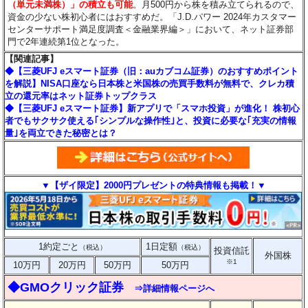
（単元未満株）」の積立も可能
。月500円から株を積み立てられるので、
資金の少ない株初心者にはおすすめだ。「J.D.パワー 2024年カスタマー
センターサポート満足度調査＜金融業界編＞」において、ネット証券部
門で2年連続第1位となった。
【関連記事】
◆【三菱UFJ eスマート証券（旧：auカブコム証券）のおすすめポイント
を解説】NISA口座なら日本株と米国株の売買手数料が無料で、クレカ積
立の還元率はネット証券トップクラス
◆【三菱UFJ eスマート証券】新アプリで「スマホ投資」が進化！ 株初心
者でもサクサク使える｢シンプルな操作性｣と、投資に必要な｢充実の情報
量｣を両立できた秘密とは？
▼【ザイ限定】2000円プレゼントの特典情報も掲載！▼
1約定ごと
1日定額
（税込）
（税込）
投資信託
外国株
※1
10万円
20万円
50万円
50万円
◆GMOクリック証券
⇒詳細情報ページへ