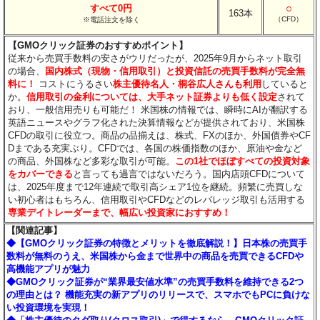
○
すべて0円
163本
（CFD）
※電話注文を除く
【GMOクリック証券のおすすめポイント】
従来から売買手数料の安さがウリだったが、2025年9月からネット取引
の場合、
国内株式（現物・信用取引）と投資信託の売買手数料が完全無
料に！
コストにうるさい
株主優待名人・桐谷広人さんも利用
していると
か。
信用取引の金利については、大手ネット証券よりも低く設定
されて
おり、一般信用売りも可能だ！ 米国株の情報では、瞬時にAIが翻訳する
英語ニュースやグラフ化された決算情報などが提供されており、米国株
CFDの取引に役立つ。商品の品揃えは、株式、FXのほか、外国債券やCF
Dまである充実ぶり。CFDでは、各国の株価指数のほか、原油や金など
の商品、外国株など多彩な取引が可能。
この1社でほぼすべての投資対象
をカバーできる
と言っても過言ではないだろう。国内店頭CFDについて
は、2025年度まで12年連続で取引高シェア1位を継続。頻繁に売買しな
い初心者はもちろん、信用取引やCFDなどのレバレッジ取引も活用する
専業デイトレーダーまで、幅広い投資家におすすめ！
【関連記事】
◆【GMOクリック証券の特徴とメリットを徹底解説！】日本株の売買手
数料が無料のうえ、米国株から金まで世界中の商品を売買できるCFDや
高機能アプリが魅力
◆GMOクリック証券が“業界最安値水準”の売買手数料を維持できる2つ
の理由とは？ 機能充実の新アプリのリリースで、スマホでもPCに負けな
い投資環境を実現！