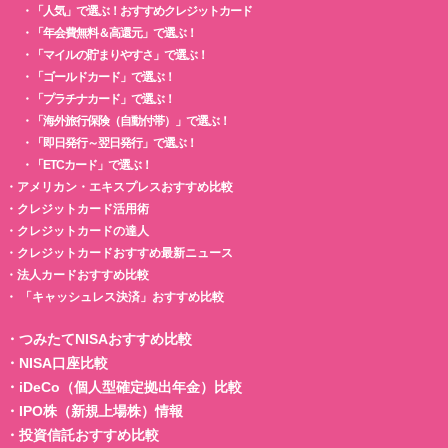
・
「人気」で選ぶ！おすすめクレジットカード
・
「年会費無料＆高還元」で選ぶ！
・
「マイルの貯まりやすさ」で選ぶ！
・
「ゴールドカード」で選ぶ！
・
「プラチナカード」で選ぶ！
・
「海外旅行保険（自動付帯）」で選ぶ！
・
「即日発行～翌日発行」で選ぶ！
・
「ETCカード」で選ぶ！
・
アメリカン・エキスプレスおすすめ比較
・
クレジットカード活用術
・
クレジットカードの達人
・
クレジットカードおすすめ最新ニュース
・
法人カードおすすめ比較
・
「キャッシュレス決済」おすすめ比較
・
つみたてNISAおすすめ比較
・
NISA口座比較
・
iDeCo（個人型確定拠出年金）比較
・
IPO株（新規上場株）情報
・
投資信託おすすめ比較