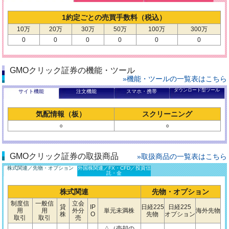
1約定ごとの売買手数料（税込）
10万
20万
30万
50万
100万
300万
0
0
0
0
0
0
GMOクリック証券の機能・ツール
»機能・ツールの一覧表はこちら
ダウンロード型ツール
サイト機能
注文機能
スマホ・携帯
気配情報（板）
スクリーニング
○
○
GMOクリック証券の取扱商品
»取扱商品の一覧表はこちら
株式関連／先物・オプション
外国株関連／FX・CFD／投資信
託・金
株式関連
先物・オプション
制度信
一般信
立会
貸
IP
日経225
日経225
用
用
外分
単元未満株
海外先物
株
O
先物
オプション
取引
取引
売
△（売却の