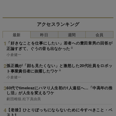
アクセスランキング
最新
昨日
週間
会員
「好きなことを仕事にしたい」若者への豊田章男の回答が
正論すぎて、ぐうの音も出なかった
小倉健一
孫正義が「顔も見たくない」と激怒した20代社員をロボッ
ト事業責任者に抜擢したワケ
小倉健一
60代でtimeleszにハマり人生初の1人遠征へ…「中高年の推
し活」が人生を変えるワケ
劇団雌猫,松下真由美
【老後】ひとりぼっちにならないために今すべきこと・ベ
スト1