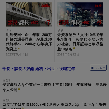
＃7
＃9
明治安田生命「年収1200万
外資系証券「入社10年で年
円超の課長昇進」が最速30
収1億円」も夢じゃない実
代前半へ、24年から年功序
力社会、日系証券と年収格
列廃止
差10倍も
2023年5月11日
2023年5月12日
部長・課長の残酷 給料・出世・役職定年
フォロー
＃21
安定高収入な企業が一目瞭然！主要150社「年収推移」早見表
を大公開
＃20
コマツでは年収1200万円!?意外と高コスパな「部下なし管理