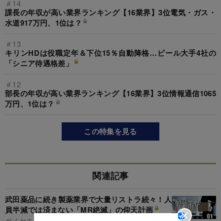
＃14
課長の年収が高い業界ランキング【16業界】3位電気・ガス・
水道917万円、1位は？
＃13
キリンHDは役職定年＆下位15％自動降格…ビール大手4社の
「シニア待遇格差」
＃12
部長の年収が高い業界ランキング【16業界】3位情報通信1065
万円、1位は？
この特集を見る
関連記事
武田薬品に続き製薬業界で大量リストラ続々！人
員半減では済まない「MR絶滅」の仰天計画