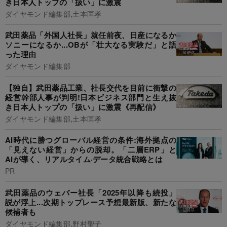
き日本人トップの「扱い」に激震
ダイヤモンド編集部,土本匡孝
武田薬品「外国人社長」就任前夜、日産になるか
ソニーになるか...OBが「壮大なる実験だ」と語
った理由
ダイヤモンド編集部
【独自】武田薬品工業、社長交代を目前に衝撃の
経営幹部人事が判明!日本ビジネス部門と生え抜
き日本人トップの「扱い」に激震《再配信》
ダイヤモンド編集部,土本匡孝
AI時代に勝つグローバル経営の条件:海外拠点の
「見えない経営」からの脱却。「二層ERP」と
AIが導く、リアルタイム·データ統合戦略とは
PR
武田薬品のウェバー社長「2025年以降も続投」
説が浮上...次期トップレース予想最新版、新たな
候補者も
ダイヤモンド編集部,野村聖子