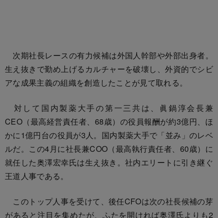
次期社長レースの有力候補は外国人幹部や外部出身者。
生え抜きで勤め上げるカルチャーを破壊し、外資的でシビ
アな成果主義の組織を創造したことが見て取れる。
対して国内製薬大手の第一三共は、眞鍋淳会長兼
CEO（最高経営責任者、68歳）の役員報酬が約3億円、ほ
かに1億円台の役員が3人。国内製薬大手で「並み」のレベ
ルだ。この4月に社長兼COO（最高執行責任者、60歳）に
就任した奥澤宏幸氏は生え抜き。社内エリートに引き継ぐ
王道人事である。
このトップ人事を受けて、後任CFOは次の社長候補の芽
があると注目を集めたが、ふたを開ければ奥澤氏よりも2