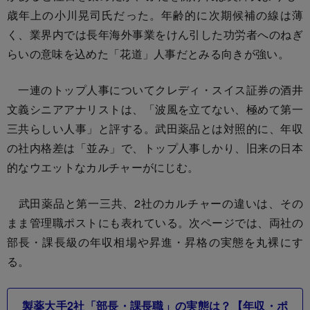
歳年上の小川晃司氏だった。年齢的に次期候補の線は薄
く、業界内では長年海外事業をけん引した功労者へのねぎ
らいの意味を込めた「花道」人事だとみる向きが強い。
一連のトップ人事についてクレディ・スイス証券の酒井
文義シニアアナリストは、「波風を立てない、極めて第一
三共らしい人事」と評する。武田薬品とは対照的に、年収
の社内格差は「並み」で、トップ人事しかり、旧来の日本
的なウエットなカルチャーがにじむ。
武田薬品と第一三共、2社のカルチャーの違いは、その
まま管理職ポストにも表れている。次ページでは、両社の
部長・課長級の年収相場や昇進・昇格の実態を丸裸にす
る。
製薬大手2社「部長・課長職」の実態は？【年収・ポ