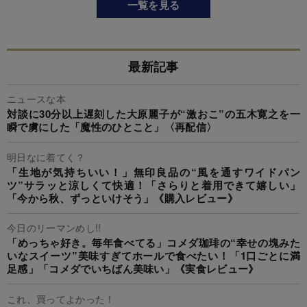
一覧を見る
最新記事
ニュースな本
対談に30分以上遅刻した大原麗子が“激おこ”の五木寛之を一
瞬で虜にした「魔性のひとこと」〈再配信〉
明日なに着てく？
「生地が気持ちいい！」無印良品の“風を通すワイドパン
ツ”サラッと涼しくて快適！「さらりと着用できて嬉しい」
「今から秋、ずっといけそう」《購入レビュー》
今日のリーマンめし!!
「めっちゃ好き。毎年食べてる」コメダ珈琲の“幸せの塊みた
いなスイーツ”美味すぎてホールで食べたい！「1口ごとに満
足感」「コメダでいちばん美味い」《実食レビュー》
これ、買ってよかった！