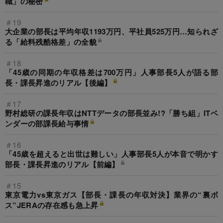
職」の秘密
＃19
大企業の部長は平均年収1193万円、平社員525万円…知られざ
る「給料残酷格差」の全貌
＃18
「45歳の同期の年収格差は700万円」人事部長5人が語る部
長・課長昇進のリアル【後編】
＃17
野村総研の課長年収はNTTデータの部長並み!?「勝ち組」ITベ
ンダーの部課長給与事情
＃16
「45歳を超えると出世は難しい」人事部長5人が本音で明かす
部長・課長昇進のリアル【前編】
＃15
東京電力vs東京ガス【部長・課長の年収対決】業界の“裏ボ
ス”JERAの存在感も急上昇