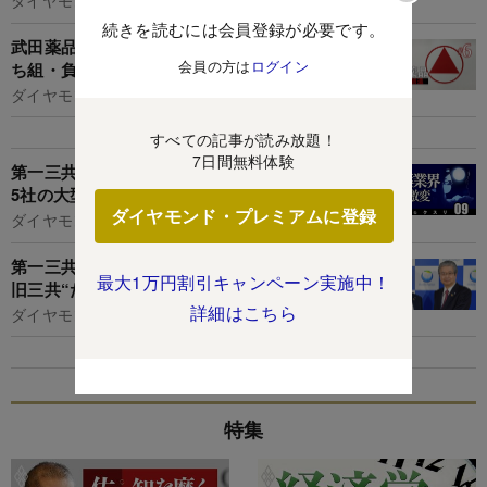
ダイヤモンド編集部,臼井真粧美
続きを読むには会員登録が必要です。
武田薬品の大リストラで去ったエリート社員、勝
会員の方は
ログイン
ち組・負け組のリアル【ヤメタケダ勝手番付】
ダイヤモンド編集部,土本匡孝
すべての記事が読み放題！
7日間無料体験
第一三共にあって武田薬品にないものとは？製薬
5社の大型品候補と次期社長レースの内情
ダイヤモンド・プレミアムに登録
ダイヤモンド編集部,臼井真粧美
第一三共の新社長は「ダークホース」、旧第一と
最大1万円割引キャンペーン実施中！
旧三共“たすき掛け人事”終焉の意味
詳細はこちら
ダイヤモンド編集部,野村聖子
特集