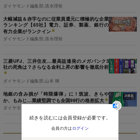
ダイヤモンド編集部,清水理裕
大幅減益＆赤字なのに従業員還元に積極的な企業
ランキング【65社】電力、証券、製薬、銀行の
有力企業がランクイン
ダイヤモンド編集部,清水理裕
三菱UFJ、三井住友…最高益連発のメガバンク3
社の死角は？さらなる金利上昇の影響を徹底分析
ダイヤモンド編集部,山本 輝
地銀の含み損が「時限爆弾」に！筑波、きらや
か、もみじ…業績堅調でも全国99行の格差拡大
ダイヤモンド編集部,重石岳史
続きを読むには会員登録が必要です。
会員の方は
ログイン