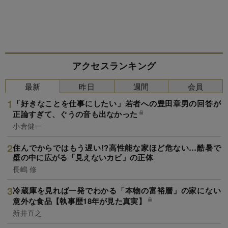
アクセスランキング
最新
昨日
週間
会員
「好きなことを仕事にしたい」若者への豊田章男の回答が
正論すぎて、ぐうの音も出なかった
小倉健一
住んでからではもう遅い!?高性能な家ほど危ない…酷暑で
壁の中に広がる「見えないカビ」の正体
長嶋 修
冷蔵庫を見れば一発でわかる「本物の富裕層」の家にない
意外な食品【執事歴18年が見た真実】
新井直之