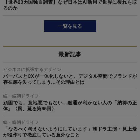
【世界23カ国独自調査】なぜ日本はAI活用で世界に後れを取
るのか
一覧を見る
最新記事
ビジネスに拡張するデザイン
パーパスとCXが一体化しないと、デジタル空間でブランドが
存在感を失ってしまう…その理由とは
続・続朝ドライフ
頑固でも、意地悪でもない…融通が利かない人の「納得の正
体」〈風、薫る第95回〉
続・続朝ドライフ
「なるべく考えないようにしています」朝ドラ主演・見上愛
が役作りで徹底している意外なこと