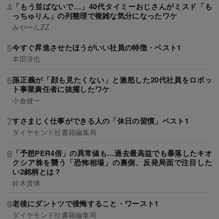
「もう並ばないで…」40代タイミーおじさんがミスド「も
っちゅりん」の列整理で複雑な気分になったワケ
みやーんZZ
今すぐ昇進させたほうがいい社員の特徴・ベスト1
本田淳也
孫正義が「顔も見たくない」と激怒した20代社員をロボッ
ト事業責任者に抜擢したワケ
小倉健一
すさまじく仕事ができる人の「休日の習慣」ベスト1
ダイヤモンド社書籍編集局
「予想PER4倍」の異常値も…過去最高益でも暴落したキオ
クシア株を襲う「恐怖相場」の裏側、反発局面で注目した
い2銘柄とは？
鈴木貴博
老後にダントツで後悔すること・ワースト1
ダイヤモンド社書籍編集局