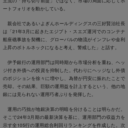
主流の「持ち切り前提」ではなく、市場の局面に応じてポ
ートフォリオを動かしている。
親会社であるいよぎんホールディングスの三好賢治社長
は「21年3月に起きたエジプト・スエズ運河でのコンテナ
船座礁事故を契機に、グローバルの物流がインフレや金利
上昇のボトルネックになると考え、警戒した」と話す。
伊予銀行の運用部門は同時期から市場分析を重ね、ヘッ
ジ付き外債への投資を抑制した。代わりにヘッジなし外債
のポジションを徐々に増やし、為替が円安に振れたことで
売却。その結果、巨額の運用益を計上するという、他の地
銀には見られない運用巧者ぶりを発揮した。
運用の巧拙が地銀決算の明暗を分けることは明らかだ。
そこで24年3月期の最新決算を基に、運用部門の収益力を
示す全105行の運用総合利回りランキングを作成した。次