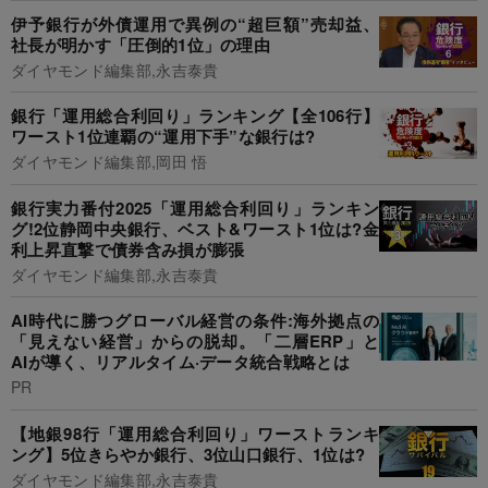
伊予銀行が外債運用で異例の“超巨額”売却益、
社長が明かす「圧倒的1位」の理由
ダイヤモンド編集部,永吉泰貴
銀行「運用総合利回り」ランキング【全106行】
ワースト1位連覇の“運用下手”な銀行は?
ダイヤモンド編集部,岡田 悟
銀行実力番付2025「運用総合利回り」ランキン
グ!2位静岡中央銀行、ベスト&ワースト1位は?金
利上昇直撃で債券含み損が膨張
ダイヤモンド編集部,永吉泰貴
AI時代に勝つグローバル経営の条件:海外拠点の
「見えない経営」からの脱却。「二層ERP」と
AIが導く、リアルタイム·データ統合戦略とは
PR
【地銀98行「運用総合利回り」ワーストランキ
ング】5位きらやか銀行、3位山口銀行、1位は?
ダイヤモンド編集部,永吉泰貴