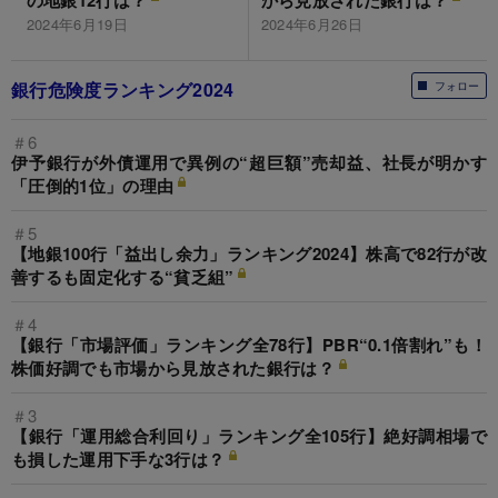
の地銀12行は？
から見放された銀行は？
2024年6月19日
2024年6月26日
銀行危険度ランキング2024
フォロー
＃6
伊予銀行が外債運用で異例の“超巨額”売却益、社長が明かす
「圧倒的1位」の理由
＃5
【地銀100行「益出し余力」ランキング2024】株高で82行が改
善するも固定化する“貧乏組”
＃4
【銀行「市場評価」ランキング全78行】PBR“0.1倍割れ”も！
株価好調でも市場から見放された銀行は？
＃3
【銀行「運用総合利回り」ランキング全105行】絶好調相場で
も損した運用下手な3行は？