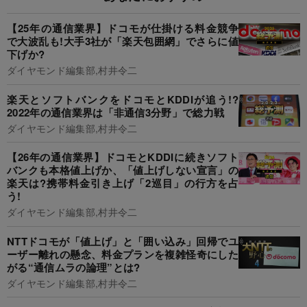
【25年の通信業界】ドコモが仕掛ける料金競争
で大波乱も!大手3社が「楽天包囲網」でさらに値
下げか?
ダイヤモンド編集部,村井令二
楽天とソフトバンクをドコモとKDDIが追う!?
2022年の通信業界は「非通信3分野」で総力戦
ダイヤモンド編集部,村井令二
【26年の通信業界】ドコモとKDDIに続きソフト
バンクも本格値上げか、「値上げしない宣言」の
楽天は?携帯料金引き上げ「2巡目」の行方を占
う!
ダイヤモンド編集部,村井令二
NTTドコモが「値上げ」と「囲い込み」回帰でユ
ーザー離れの懸念、料金プランを複雑怪奇にした
がる“通信ムラの論理”とは?
ダイヤモンド編集部,村井令二