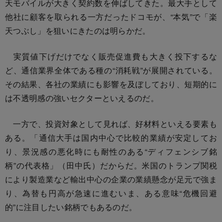
天モバイルが大きく契約数を伸ばしてきた。最大手として
他社に顧客を取られる一方だったドコモが、“本気”で「楽
天つぶし」を狙いにきたのは明らかだ。
実質値下げだけでなく販売促進費も大きく投下するな
ど、通信業界全体である種の“消耗戦”が展開されている。
その結果、各社の業績にも影響を及ぼしており、短期的に
は不透明感の強いセクターといえるのだ。
一方で、投資対象として見れば、好材料といえる要素も
ある。「通信大手は国内中心で比較的業績が安定してお
り、景況感の悪化時にも耐性のある“ディフェンシブ銘
柄”の代表格」（田中氏）だからだ。米国のトランプ関税
により製造業など輸出中心の企業の業績懸念が足元で強ま
り、為替も円高が急速に進むいま、ある意味“危機回避
的”に注目したい銘柄でもあるのだ。