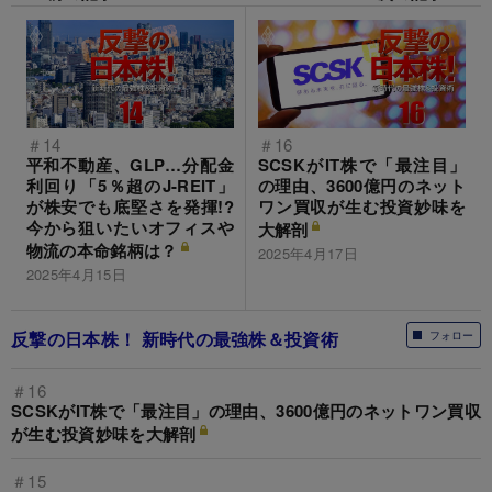
＃14
＃16
平和不動産、GLP…分配金
SCSKがIT株で「最注目」
利回り「5％超のJ-REIT」
の理由、3600億円のネット
が株安でも底堅さを発揮!?
ワン買収が生む投資妙味を
今から狙いたいオフィスや
大解剖
物流の本命銘柄は？
2025年4月17日
2025年4月15日
反撃の日本株！ 新時代の最強株＆投資術
フォロー
＃16
SCSKがIT株で「最注目」の理由、3600億円のネットワン買収
が生む投資妙味を大解剖
＃15