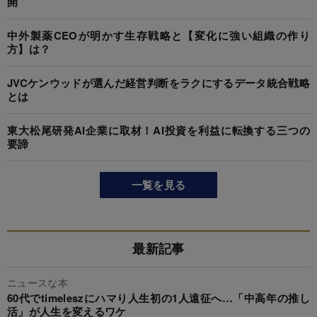
開
中外製薬CEOが明かす生存戦略と【変化に強い組織の作り
方】は？
JVCケンウッドが選んだ経営判断をラクにするデータ統合戦略
とは
東大松尾研発AI企業に取材！AI投資を利益に転換する三つの
要諦
一覧を見る
最新記事
ニュースな本
60代でtimeleszにハマり人生初の1人遠征へ…「中高年の推し
活」が人生を変えるワケ