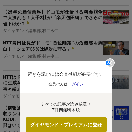
【25年の通信業界】ドコモが仕掛ける料金競争
で大波乱も！大手3社が「楽天包囲網」でさらに
値下げか？
ダイヤモンド編集部,村井令二
NTT島田社長がドコモ“首位陥落”の危機感を劇
白！「シェア35％は絶対に守る」
ダイヤモンド編集部,村井令二
続きを読むには会員登録が必要です。
NTTはドコモも東西も通信事業が低迷…脱・苦境
に生成AIへ巨額投資も、財務悪化で「グループ
会員の方は
ログイン
再々編」の火種再燃
ダイヤモンド編集部,村井令二
すべての記事が読み放題！
【情報通信91人】1億円以上稼ぐ取締役・実名年
7日間無料体験
収ランキング！ソフトバンク系の圧勝…NTT、
KDDI、メルカリ、野村総研、KADOKAWAの幹
ダイヤモンド・プレミアムに登録
部はいくらもらってる？