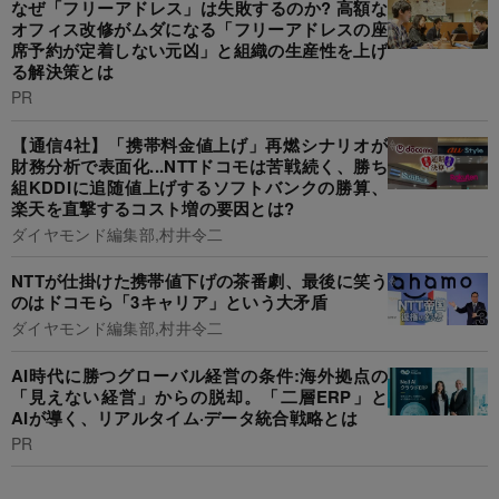
なぜ「フリーアドレス」は失敗するのか? 高額な
オフィス改修がムダになる「フリーアドレスの座
席予約が定着しない元凶」と組織の生産性を上げ
る解決策とは
PR
【通信4社】「携帯料金値上げ」再燃シナリオが
財務分析で表面化...NTTドコモは苦戦続く、勝ち
組KDDIに追随値上げするソフトバンクの勝算、
楽天を直撃するコスト増の要因とは?
ダイヤモンド編集部,村井令二
NTTが仕掛けた携帯値下げの茶番劇、最後に笑う
のはドコモら「3キャリア」という大矛盾
ダイヤモンド編集部,村井令二
AI時代に勝つグローバル経営の条件:海外拠点の
「見えない経営」からの脱却。「二層ERP」と
AIが導く、リアルタイム·データ統合戦略とは
PR