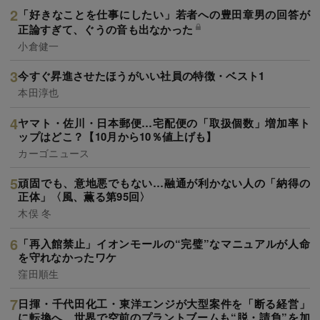
「好きなことを仕事にしたい」若者への豊田章男の回答が
正論すぎて、ぐうの音も出なかった
小倉健一
今すぐ昇進させたほうがいい社員の特徴・ベスト1
本田淳也
ヤマト・佐川・日本郵便…宅配便の「取扱個数」増加率ト
ップはどこ？【10月から10％値上げも】
カーゴニュース
頑固でも、意地悪でもない…融通が利かない人の「納得の
正体」〈風、薫る第95回〉
木俣 冬
「再入館禁止」イオンモールの“完璧”なマニュアルが人命
を守れなかったワケ
窪田順生
日揮・千代田化工・東洋エンジが大型案件を「断る経営」
に転換へ、世界で空前のプラントブームも“脱・請負”を加