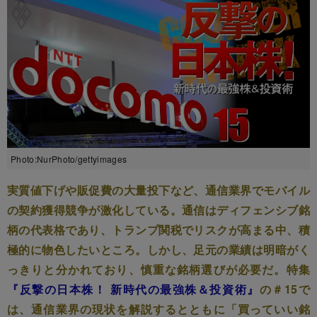
Photo:NurPhoto/gettyimages
実質値下げや販促費の大量投下など、通信業界でモバイル
の契約獲得競争が激化している。通信はディフェンシブ銘
柄の代表格であり、トランプ関税でリスクが高まる中、積
極的に物色したいところ。しかし、足元の業績は明暗がく
っきりと分かれており、慎重な銘柄選びが必要だ。特集
『反撃の日本株！ 新時代の最強株＆投資術』
の＃15で
は、通信業界の現状を解説するとともに「買っていい銘