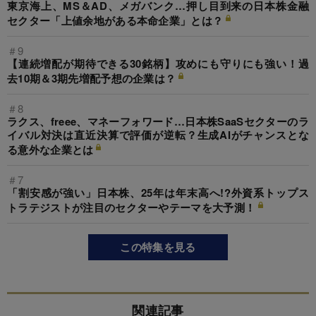
東京海上、MS＆AD、メガバンク…押し目到来の日本株金融
セクター「上値余地がある本命企業」とは？
＃9
【連続増配が期待できる30銘柄】攻めにも守りにも強い！過
去10期＆3期先増配予想の企業は？
＃8
ラクス、freee、マネーフォワード…日本株SaaSセクターのラ
イバル対決は直近決算で評価が逆転？生成AIがチャンスとな
る意外な企業とは
＃7
「割安感が強い」日本株、25年は年末高へ!?外資系トップス
トラテジストが注目のセクターやテーマを大予測！
この特集を見る
関連記事