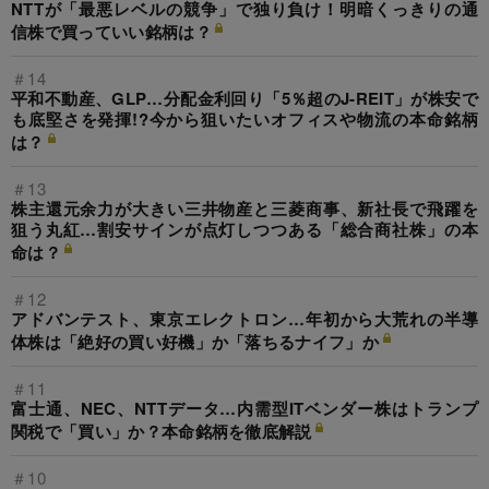
NTTが「最悪レベルの競争」で独り負け！明暗くっきりの通
信株で買っていい銘柄は？
＃14
平和不動産、GLP…分配金利回り「5％超のJ-REIT」が株安で
も底堅さを発揮!?今から狙いたいオフィスや物流の本命銘柄
は？
＃13
株主還元余力が大きい三井物産と三菱商事、新社長で飛躍を
狙う丸紅…割安サインが点灯しつつある「総合商社株」の本
命は？
＃12
アドバンテスト、東京エレクトロン…年初から大荒れの半導
体株は「絶好の買い好機」か「落ちるナイフ」か
＃11
富士通、NEC、NTTデータ…内需型ITベンダー株はトランプ
関税で「買い」か？本命銘柄を徹底解説
＃10